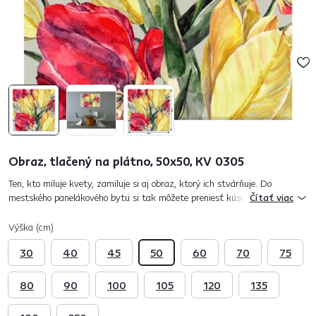
Obraz, tlačený na plátno, 50x50, KV 0305
Ten, kto miluje kvety, zamiluje si aj obraz, ktorý ich stvárňuje. Do
mestského panelákového bytu si tak môžete preniesť kúsok energie a
Čítať viac
harmónie. Krása a elegancia tulipánov dokážu človeka hypnotizo...
Výška (cm)
30
40
45
50
60
70
75
80
90
100
105
120
135