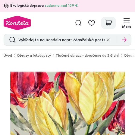
Ekologická doprava
zadarmo nad 199 €
4,7
31 157
overených produktových recenzií
Menu
Úvod
Obrazy a fototapety
Tlačené obrazy - doručenie do 3-5 dní
Obraz,