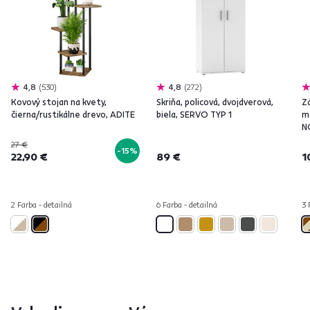
4,8
530
4,8
272
Kovový stojan na kvety,
Skriňa, policová, dvojdverová,
Z
čierna/rustikálne drevo, ADITE
biela, SERVO TYP 1
m
N
27 €
-15%
22,90 €
89 €
1
2 Farba - detailná
6 Farba - detailná
3 