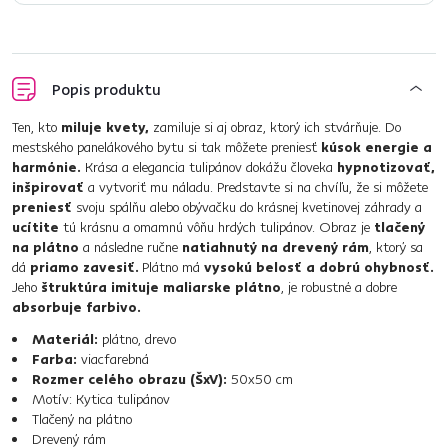
Popis produktu
Ten, kto
miluje kvety,
zamiluje si aj obraz, ktorý ich stvárňuje. Do
mestského panelákového bytu si tak môžete preniesť
kúsok energie a
harmónie.
Krása a elegancia tulipánov dokážu človeka
hypnotizovať,
inšpirovať
a vytvoriť mu náladu. Predstavte si na chvíľu, že si môžete
preniesť
svoju spálňu alebo obývačku do krásnej kvetinovej záhrady a
ucítite
tú krásnu a omamnú vôňu hrdých tulipánov. Obraz je
tlačený
na plátno
a následne ručne
natiahnutý na drevený rám
, ktorý sa
dá
priamo zavesiť.
Plátno má
vysokú belosť a dobrú ohybnosť.
Jeho
štruktúra imituje maliarske plátno
, je robustné a dobre
absorbuje farbivo.
Materiál:
plátno, drevo
Farba:
viacfarebná
Rozmer celého obrazu (ŠxV):
50x50 cm
Motív: Kytica tulipánov
Tlačený na plátno
Drevený rám