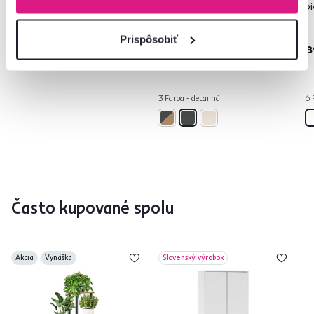
sivohnedá/vzor, GAVIN
ASTI
b
38 €
399 €
Prispôsobiť
-23%
-15%
29 €
339 €
8
3 Farba - detailná
6 
Často kupované spolu
Akcia
Vynáška
Slovenský výrobok