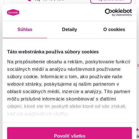
Súhlas
Detaily
O cookies
Podobné produkty
Táto webstránka používa súbory cookies
Na prispôsobenie obsahu a reklám, poskytovanie funkcií
Akcia
Výpredaj
Zadarmo
Akcia
S
sociálnych médií a analýzu návštevnosti používame
Novinka
súbory cookie. Informácie o tom, ako používate naše
webové stránky, poskytujeme aj našim partnerom v
oblasti sociálnych médií, inzercie a analýzy. Títo partneri
môžu príslušné informácie skombinovať s ďalšími
údajmi, ktoré ste im poskytli alebo ktoré od vás získali,
keď ste používali ich služby.
4,9
6
4,5
11
Povoliť všetko
Záhradné polohovacie kreslo,
Kuchynská linka, 2 m, grafit,
Sk