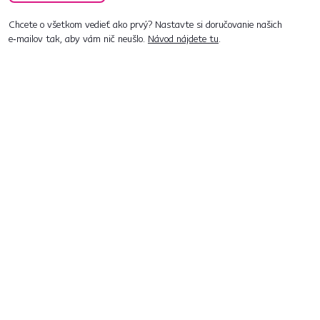
Chcete o všetkom vedieť ako prvý? Nastavte si doručovanie našich
e‑mailov tak, aby vám nič neušlo.
Návod nájdete tu
.
Predajne po celom Slovensku