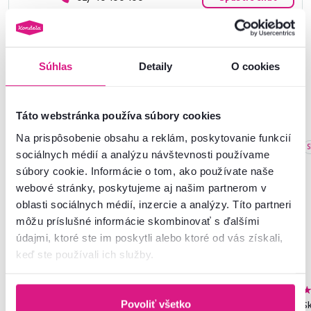
Súhlas
Detaily
O cookies
Podobné produkty
Táto webstránka používa súbory cookies
Na prispôsobenie obsahu a reklám, poskytovanie funkcií
Slovenský výrobok
S
sociálnych médií a analýzu návštevnosti používame
súbory cookie. Informácie o tom, ako používate naše
webové stránky, poskytujeme aj našim partnerom v
oblasti sociálnych médií, inzercie a analýzy. Títo partneri
môžu príslušné informácie skombinovať s ďalšími
údajmi, ktoré ste im poskytli alebo ktoré od vás získali,
keď ste používali ich služby.
4,6
313
4,9
8
Povoliť všetko
Vešiaková skriňa s policami, dub
Relaxačné otočné kreslo,
Sk