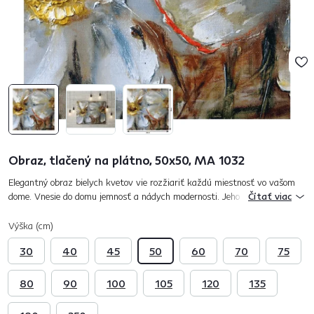
Obraz, tlačený na plátno, 50x50, MA 1032
Elegantný obraz bielych kvetov vie rozžiariť každú miestnosť vo vašom
dome. Vnesie do domu jemnosť a nádych modernosti. Jeho jednoduchosť
Čítať viac
vám dáva viacej možností ako ho skombinovať s inými doplnkam...
Výška (cm)
30
40
45
50
60
70
75
80
90
100
105
120
135