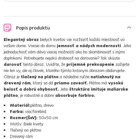
Popis produktu
Elegantný obraz
bielych kvetov vie rozžiariť každú miestnosť vo
vašom dome. Vnesie do domu
jemnosť a nádych modernosti
. Jeho
jednoduchosť vám dáva viacej možností ako ho skombinovať s inými
doplnkami. Potrebujete nejakú drobnosť na darovanie? Tak skúste
darovať
tento obraz. Uvidíte, že
príjemné prekvapenie
zažijete
nie len vy, ale aj človek, ktorého týmto krásnym obrazom obdarujete.
Obraz je
tlačený na plátno
a následne ručne
natiahnutý na
drevený rám
, ktorý sa dá
priamo zavesiť.
Plátno má
vysokú
belosť a dobrú ohybnosť.
Jeho
štruktúra imituje maliarske
plátno
, je robustné a dobre
absorbuje farbivo.
Materiál:
plátno, drevo
Farba:
viacfarebná
Rozmer(ŠxV):
50x50 cm
Motív: Biele kvety
Tlačený na plátno
Drevený rám