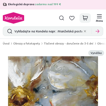
Ekologická doprava
zadarmo nad 199 €
4,7
31 211
overených produktových recenzií
Menu
Úvod
Obrazy a fototapety
Tlačené obrazy - doručenie do 3-5 dní
Obraz,
Vynáška