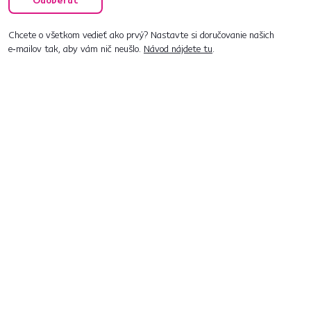
Odoberať
Chcete o všetkom vedieť ako prvý? Nastavte si doručovanie našich
e‑mailov tak, aby vám nič neušlo.
Návod nájdete tu
.
Predajne po celom Slovensku