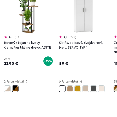
4,8
530
4,8
272
Kovový stojan na kvety,
Skriňa, policová, dvojdverová,
Z
čierna/rustikálne drevo, ADITE
biela, SERVO TYP 1
m
N
27 €
-15%
22,90 €
89 €
1
2 Farba - detailná
6 Farba - detailná
3 