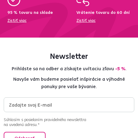
95 % tovaru na sklade
Vrátenie tovaru do 60 dní
Zistiť viac
Zistiť viac
Newsletter
Prihláste sa na odber a získajte uvítaciu zľavu
-5 %
.
Navyše vám budeme posielať inšpirácie a výhodné
ponuky pre vaše bývanie.
Súhlasím s posielaním pravidelného newslettra
na uvedenú adresu.*