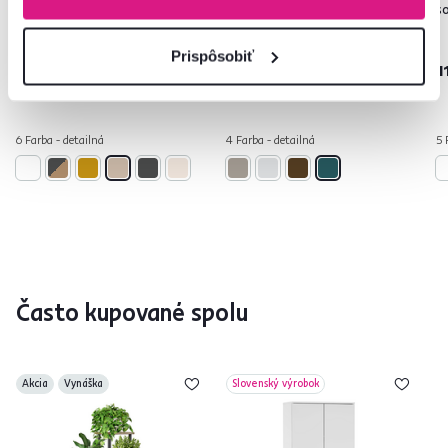
sonoma, ADELI
tmavozelená, SALTER
s
Prispôsobiť
149 €
189 €
1
6 Farba - detailná
4 Farba - detailná
5 
Často kupované spolu
Akcia
Vynáška
Slovenský výrobok