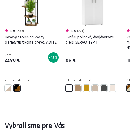
4,8
530
4,8
271
Kovový stojan na kvety,
Skriňa, policová, dvojdverová,
Z
čierna/rustikálne drevo, ADITE
biela, SERVO TYP 1
m
N
27 €
-15%
22,90 €
89 €
1
2 Farba - detailná
6 Farba - detailná
3 
Vybrali sme pre Vás