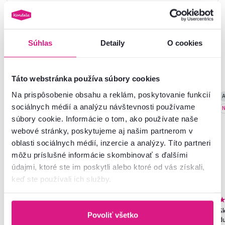
Súhlas
Detaily
O cookies
Podobné produkty
Táto webstránka používa súbory cookies
Na prispôsobenie obsahu a reklám, poskytovanie funkcií
Zadarmo
Akcia
Slovenský výrobok
A
sociálnych médií a analýzu návštevnosti používame
Novinka
N
súbory cookie. Informácie o tom, ako používate naše
webové stránky, poskytujeme aj našim partnerom v
oblasti sociálnych médií, inzercie a analýzy. Títo partneri
môžu príslušné informácie skombinovať s ďalšími
údajmi, ktoré ste im poskytli alebo ktoré od vás získali,
keď ste používali ich služby.
4,5
14
4,8
271
Rozkladacia posteľ, biela,
Skriňa, policová, dvojdverová,
Sk
Povoliť všetko
MONETA
biela, SERVO TYP 1
d