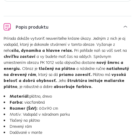
Popis produktu
Príroda dokáže vytvoriť neuveriteľne krásne úkazy. Jedným z nich je aj
vodopád, ktorý je dokonale stvárnení v tomto obraze. Vyžaruje z
neho
sila, dynamika a hlavne relax.
Pri pohľade naň sa váš svet na
chvíľku zastaví
a vy budete mať čas na oddych. Správnym
umiestnením obrazu PK 1012 vaša obývačka dostane
nový šmrnc a
energiu.
Obraz je
tlačený na plátno
a následne ručne
natiahnutý
na drevený rám
, ktorý sa dá
priamo zavesiť.
Plátno má
vysokú
belosť a dobrú ohybnosť.
Jeho
štruktúra imituje maliarske
plátno
, je robustné a dobre
absorbuje farbivo.
Materiál:
plátno, drevo
Farba:
viacfarebná
Rozmer (ŠxV):
60x90 cm
Motív: Vodopád v národnom parku
Tlačený na plátno
Drevený rám
Dodávané v monte