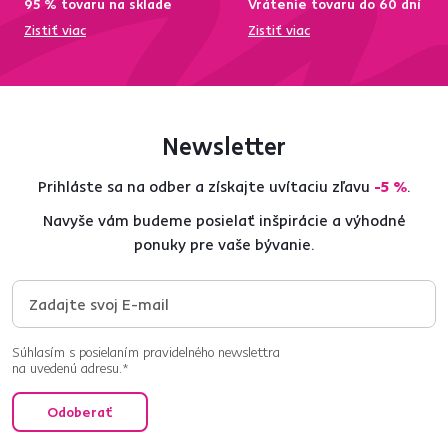
95 % tovaru na sklade
Vrátenie tovaru do 60 dní
Zistiť viac
Zistiť viac
Newsletter
Prihláste sa na odber a získajte uvítaciu zľavu
-5 %
.
Navyše vám budeme posielať inšpirácie a výhodné
ponuky pre vaše bývanie.
Súhlasím s posielaním pravidelného newslettra
na uvedenú adresu.*
Odoberať