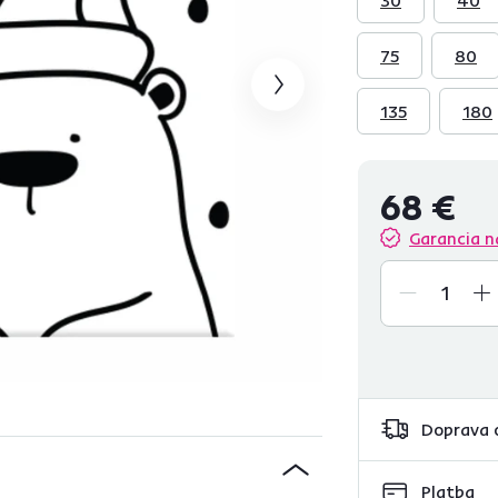
75
80
135
180
68 €
Garancia n
Doprava 
Platba