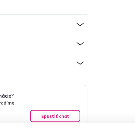
mácie?
oradíme
Spustiť chat