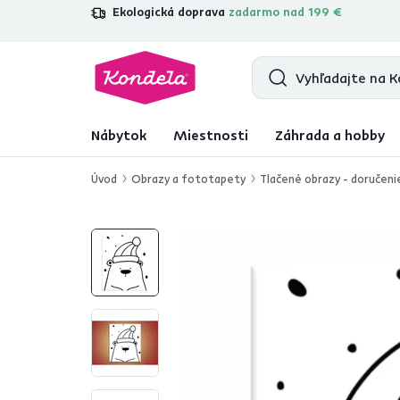
Ekologická doprava
zadarmo nad 199 €
4,7
31 211
overených produktových re
Nábytok
Miestnosti
Záhrada a hobby
Úvod
Obrazy a fototapety
Tlačené obrazy - doručeni