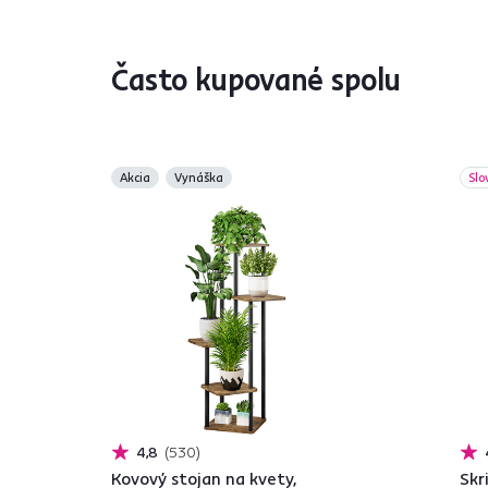
Často kupované spolu
Akcia
Vynáška
Slo
4,8
530
Kovový stojan na kvety,
Skr