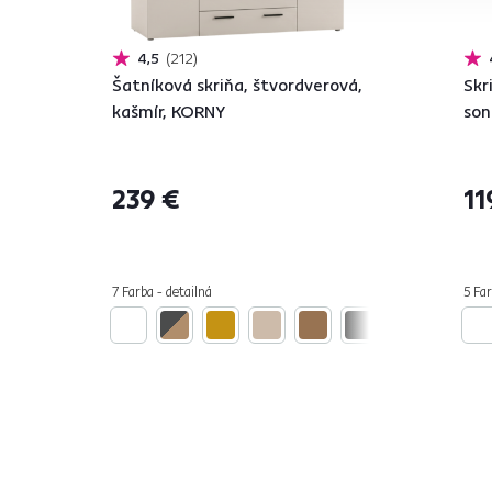
4,5
212
Šatníková skriňa, štvordverová,
Skr
kašmír, KORNY
so
239 €
11
7 Farba - detailná
5 Far