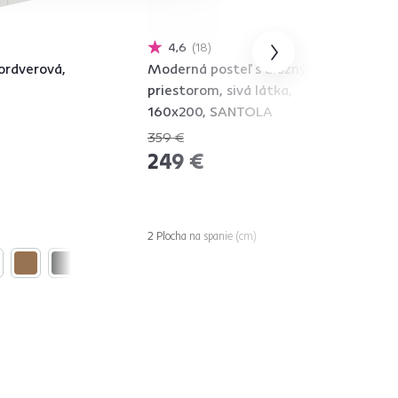
4,6
18
vordverová,
Moderná posteľ s úložným
priestorom, sivá látka,
160x200, SANTOLA
359 €
-30%
249 €
2 Plocha na spanie (cm)