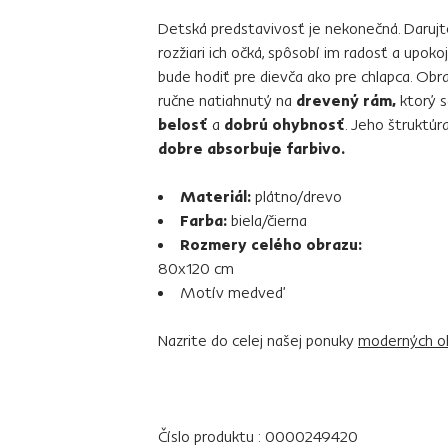
Detská predstavivosť je nekonečná. Daru
rozžiari ich očká, spôsobí im radosť a upokoj
bude hodiť pre dievča ako pre chlapca. Obr
ručne natiahnutý na
drevený rám,
ktorý s
belosť
a
dobrú ohybnosť
. Jeho štruktúr
dobre absorbuje farbivo.
Materiál:
plátno/drevo
Farba:
biela/čierna
Rozmery celého obrazu:
80x120 cm
Motív medveď
Nazrite do celej našej ponuky
moderných o
Číslo produktu : 0000249420