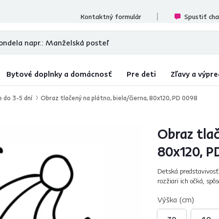
cenzií
Kontaktný formulár
Spustiť ch
Bytové doplnky a domácnosť
Pre deti
Zľavy a výpre
e do 3-5 dní
Obraz tlačený na plátno, biela/čierna, 80x120, PD 0098
Obraz tlač
80x120, P
Detská predstavivosť
rozžiari ich očká, sp
bude hodiť pre dievča 
Výška (cm)
30
40