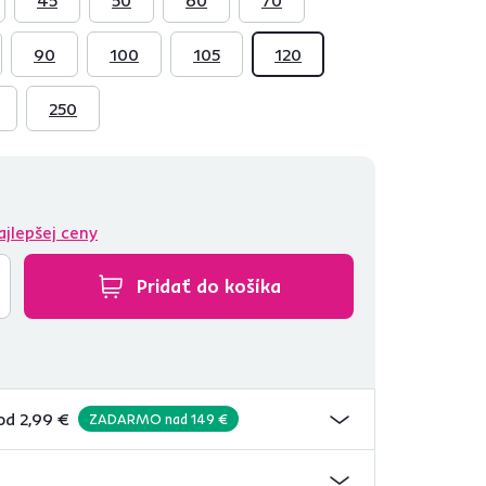
90
100
105
120
250
ajlepšej ceny
Pridať do košíka
od 2,99 €
ZADARMO nad 149 €