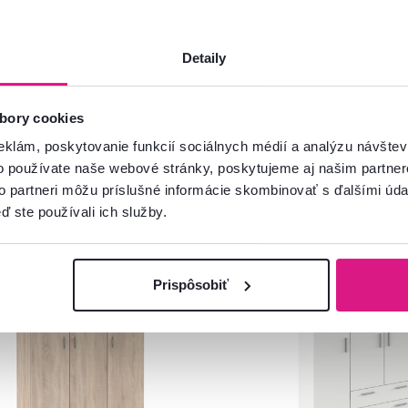
Detaily
bory cookies
eklám, poskytovanie funkcií sociálnych médií a analýzu návšte
o používate naše webové stránky, poskytujeme aj našim partner
to partneri môžu príslušné informácie skombinovať s ďalšími údaj
ď ste používali ich služby.
venský výrobok
Zadarmo
Slovenský výrobok
Prispôsobiť