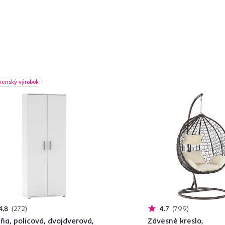
venský výrobok
4,8
272
4,7
799
iňa, policová, dvojdverová,
Závesné kreslo,