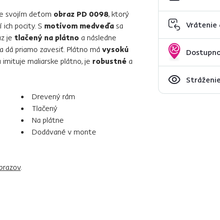
jte svojím deťom
obraz PD 0098
, ktorý
Vrátenie
í ich pocity. S
motívom medveďa
sa
az je
tlačený na plátno
a následne
a dá priamo zavesiť. Plátno má
vysokú
Dostupno
a imituje maliarske plátno, je
robustné
a
Stráženie
Drevený rám
Tlačený
Na plátne
Dodávané v monte
brazov
.