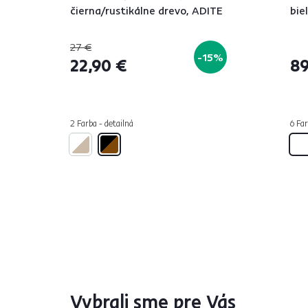
čierna/rustikálne drevo, ADITE
bie
27 €
-15%
22,90 €
89
2 Farba - detailná
6 Far
Vybrali sme pre Vás