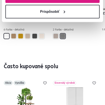
34
Prispôsobiť
89 €
299 €
2
6 Farba - detailná
2 Farba - detailná
1 
Často kupované spolu
Akcia
Vynáška
Slovenský výrobok