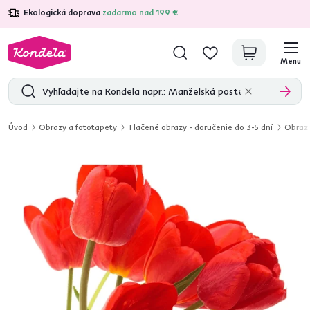
Ekologická doprava
zadarmo nad 199 €
4,7
31 333
overených produktových recenzií
Menu
Úvod
Obrazy a fototapety
Tlačené obrazy - doručenie do 3-5 dní
Obraz 