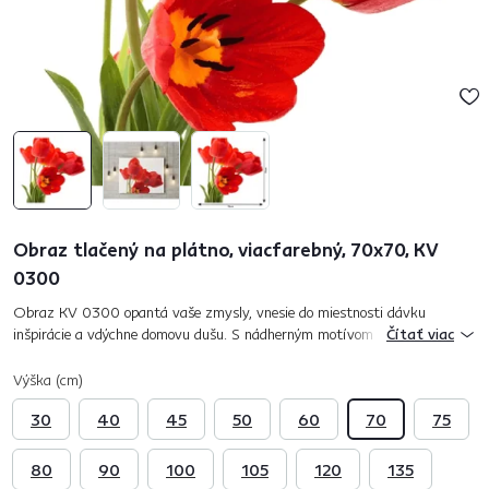
Obraz tlačený na plátno, viacfarebný, 70x70, KV
0300
Obraz KV 0300 opantá vaše zmysly, vnesie do miestnosti dávku
inšpirácie a vdýchne domovu dušu. S nádherným motívom tulipánov
Čítať viac
rozkvitne každá prázdna stena. Obraz je tlačený na plátno a následne
ručne...
Výška (cm)
30
40
45
50
60
70
75
80
90
100
105
120
135