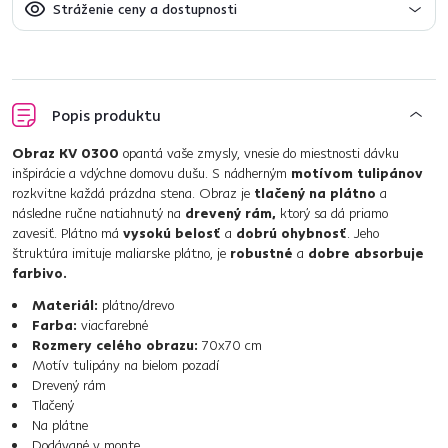
Stráženie ceny a dostupnosti
Popis produktu
Obraz KV 0300
opantá vaše zmysly, vnesie do miestnosti dávku
inšpirácie a vdýchne domovu dušu. S nádherným
motívom tulipánov
rozkvitne každá prázdna stena. Obraz je
tlačený na plátno
a
následne ručne natiahnutý na
drevený rám,
ktorý sa dá priamo
zavesiť. Plátno má
vysokú belosť
a
dobrú ohybnosť
. Jeho
štruktúra imituje maliarske plátno, je
robustné
a
dobre absorbuje
farbivo.
Materiál:
plátno/drevo
Farba:
viacfarebné
Rozmery celého obrazu:
70x70 cm
Motív tulipány na bielom pozadí
Drevený rám
Tlačený
Na plátne
Dodávané v monte