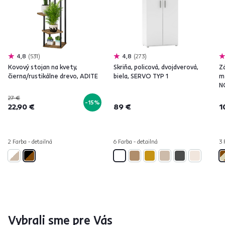
4,8
531
4,8
273
Kovový stojan na kvety,
Skriňa, policová, dvojdverová,
Z
čierna/rustikálne drevo, ADITE
biela, SERVO TYP 1
m
N
27 €
-15%
22,90 €
89 €
1
2 Farba - detailná
6 Farba - detailná
3 
Vybrali sme pre Vás