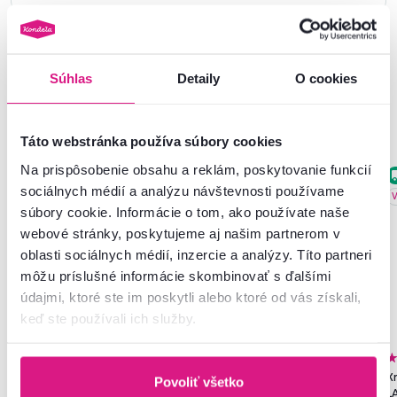
Súhlas
Detaily
O cookies
Podobné produkty
Táto webstránka používa súbory cookies
Na prispôsobenie obsahu a reklám, poskytovanie funkcií
Slovenský výrobok
Zadarmo
sociálnych médií a analýzu návštevnosti používame
V
súbory cookie. Informácie o tom, ako používate naše
webové stránky, poskytujeme aj našim partnerom v
oblasti sociálnych médií, inzercie a analýzy. Títo partneri
môžu príslušné informácie skombinovať s ďalšími
údajmi, ktoré ste im poskytli alebo ktoré od vás získali,
keď ste používali ich služby.
4,8
273
4,5
10
Skriňa, policová, dvojdverová,
Rozkladacia posteľ, sivá,
Kr
Povoliť všetko
biela, SERVO TYP 1
ALODA
L