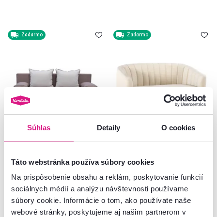
Zadarmo
Zadarmo
Súhlas
Detaily
O cookies
4,8
21
4,8
15
Rozkladacia pohovka,
Dizajnový 2-sed, béžová Velvet
béžová/hnedá, TIMON
látka/gold chróm-zlatý, BAGY
Táto webstránka používa súbory cookies
Na prispôsobenie obsahu a reklám, poskytovanie funkcií
265 €
269 €
sociálnych médií a analýzu návštevnosti používame
súbory cookie. Informácie o tom, ako používate naše
webové stránky, poskytujeme aj našim partnerom v