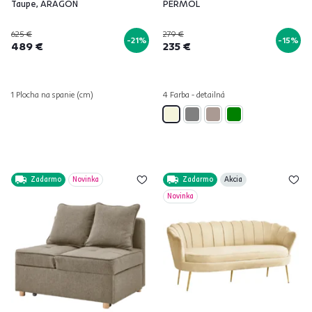
Taupe, ARAGON
PERMOL
625 €
279 €
-21%
-15%
489 €
235 €
1 Plocha na spanie (cm)
4 Farba - detailná
Zadarmo
Novinka
Zadarmo
Akcia
Novinka