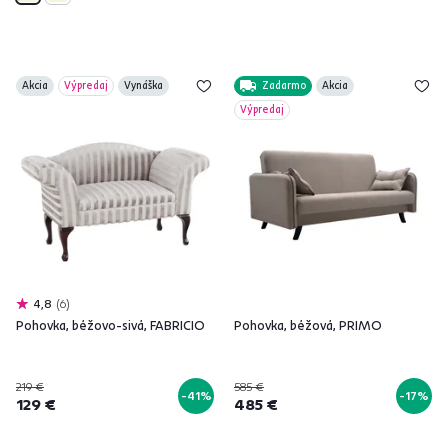
Akcia
Výpredaj
Vynáška
Zadarmo
Akcia
Výpredaj
4,8
6
Pohovka, béžovo-sivá, FABRICIO
Pohovka, béžová, PRIMO
219 €
585 €
-41%
-17%
129 €
485 €