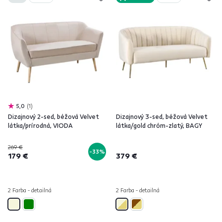
5,0
1
Dizajnový 2-sed, béžová Velvet
Dizajnový 3-sed, béžová Velvet
látka/prírodná, VIODA
látka/gold chróm-zlatý, BAGY
269 €
-33%
179 €
379 €
2 Farba - detailná
2 Farba - detailná