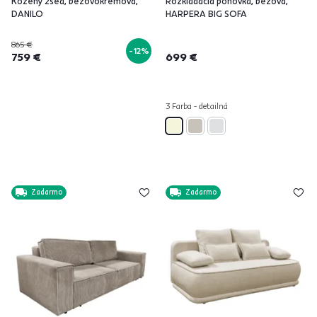
Kožený 2sed, béžovokrémová,
Rozkladacia pohovka, béžová,
DANILO
HARPERA BIG SOFA
865 €
-12%
759 €
699 €
3 Farba - detailná
Zadarmo
Zadarmo