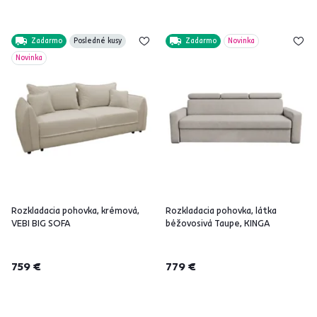
Zadarmo
Posledné kusy
Zadarmo
Novinka
Novinka
Rozkladacia pohovka, krémová,
Rozkladacia pohovka, látka
VEBI BIG SOFA
béžovosivá Taupe, KINGA
759 €
779 €