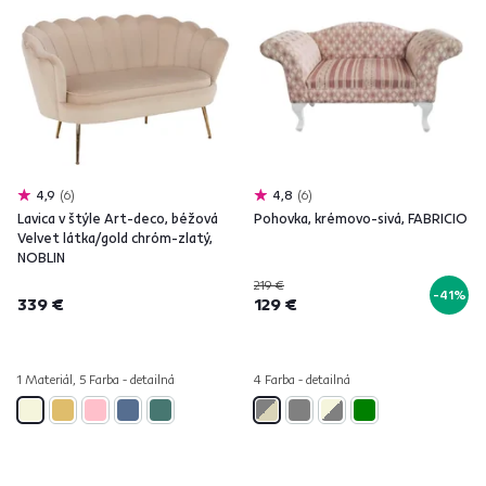
4,9
6
4,8
6
Lavica v štýle Art-deco, béžová
Pohovka, krémovo-sivá, FABRICIO
Velvet látka/gold chróm-zlatý,
NOBLIN
219 €
-41%
339 €
129 €
1 Materiál, 5 Farba - detailná
4 Farba - detailná