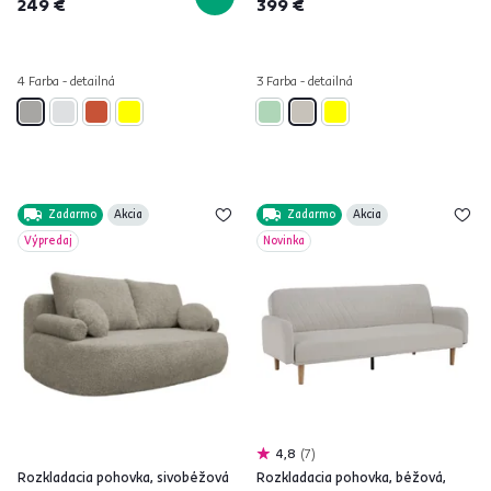
249 €
399 €
4 Farba - detailná
3 Farba - detailná
Zadarmo
Akcia
Zadarmo
Akcia
Výpredaj
Novinka
4,8
7
Rozkladacia pohovka, sivobéžová
Rozkladacia pohovka, béžová,