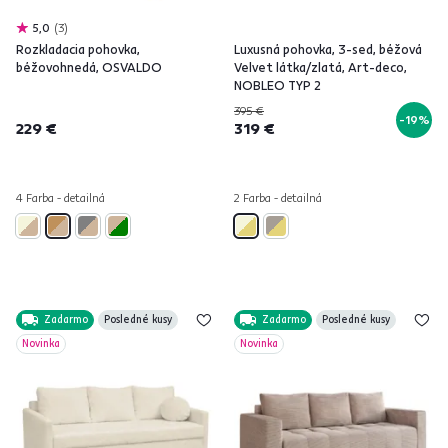
5,0
3
Rozkladacia pohovka,
Luxusná pohovka, 3-sed, béžová
béžovohnedá, OSVALDO
Velvet látka/zlatá, Art-deco,
NOBLEO TYP 2
395 €
-19%
229 €
319 €
4 Farba - detailná
2 Farba - detailná
Zadarmo
Posledné kusy
Zadarmo
Posledné kusy
Novinka
Novinka