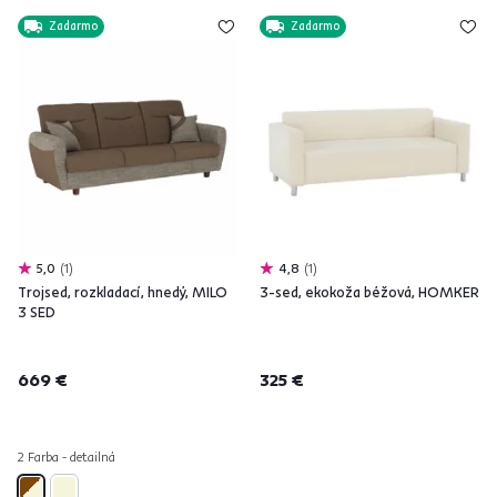
Zadarmo
Zadarmo
5,0
1
4,8
1
Trojsed, rozkladací, hnedý, MILO
3-sed, ekokoža béžová, HOMKER
3 SED
669 €
325 €
2 Farba - detailná