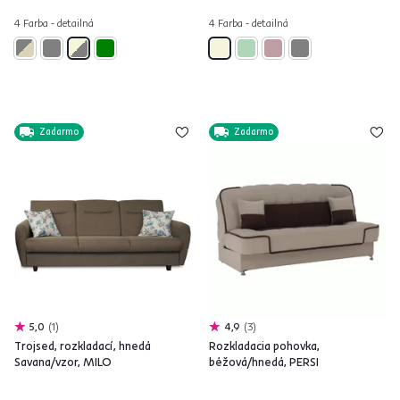
4 Farba - detailná
4 Farba - detailná
Zadarmo
Zadarmo
5,0
1
4,9
3
Trojsed, rozkladací, hnedá
Rozkladacia pohovka,
Savana/vzor, MILO
béžová/hnedá, PERSI