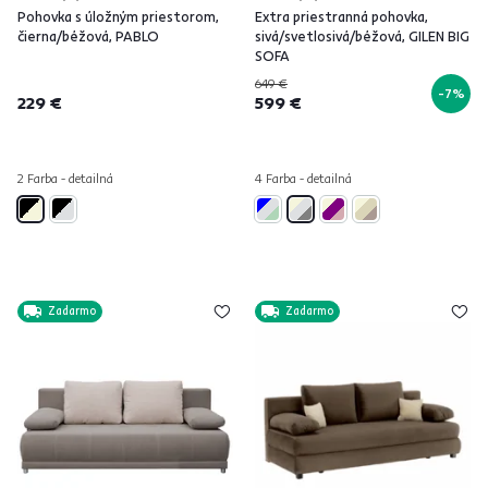
Pohovka s úložným priestorom,
Extra priestranná pohovka,
čierna/béžová, PABLO
sivá/svetlosivá/béžová, GILEN BIG
SOFA
649 €
-7%
229 €
599 €
2 Farba - detailná
4 Farba - detailná
Zadarmo
Zadarmo