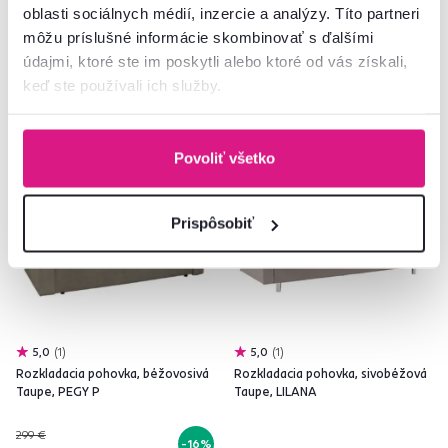
2 Farba - detailná
5 Farba - detailná
oblasti sociálnych médií, inzercie a analýzy. Títo partneri
môžu príslušné informácie skombinovať s ďalšími
údajmi, ktoré ste im poskytli alebo ktoré od vás získali,
keď ste používali ich služby.
Zadarmo
Akcia
Zadarmo
Povoliť všetko
Výpredaj
Prispôsobiť
5,0
1
5,0
1
Rozkladacia pohovka, béžovosivá
Rozkladacia pohovka, sivobéžová
Taupe, PEGY P
Taupe, LILANA
299 €
-16%