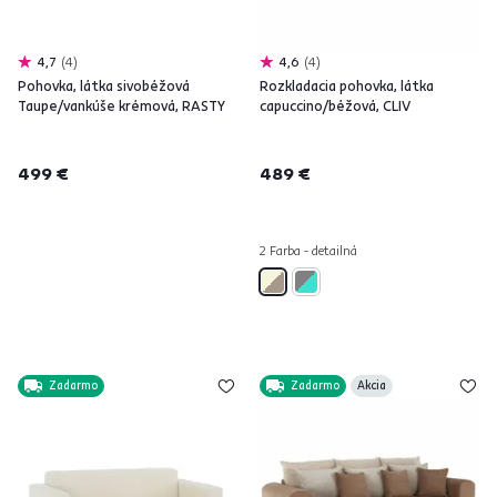
4,7
4
4,6
4
Pohovka, látka sivobéžová
Rozkladacia pohovka, látka
Taupe/vankúše krémová, RASTY
capuccino/béžová, CLIV
499 €
489 €
2 Farba - detailná
Zadarmo
Zadarmo
Akcia