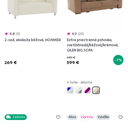
4,8
5
4,9
20
2-sed, ekokoža béžová, HOMKER
Extra priestranná pohovka,
svetlohnedá/béžová/krémová,
GILEN BIG SOFA
649 €
-7%
269 €
599 €
4 Farba - detailná
Zadarmo
Akcia
Výpredaj
Vynáška