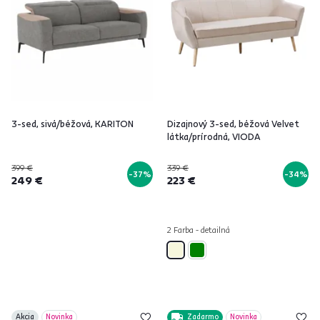
3-sed, sivá/béžová, KARITON
Dizajnový 3-sed, béžová Velvet
látka/prírodná, VIODA
399 €
339 €
-37%
-34%
249 €
223 €
2 Farba - detailná
Akcia
Novinka
Zadarmo
Novinka