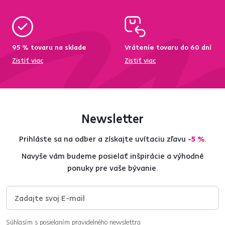
95 % tovaru na sklade
Vrátenie tovaru do 60 dní
Zistiť viac
Zistiť viac
Newsletter
Prihláste sa na odber a získajte uvítaciu zľavu
-5 %
.
Navyše vám budeme posielať inšpirácie a výhodné
ponuky pre vaše bývanie.
Súhlasím s posielaním pravidelného newslettra