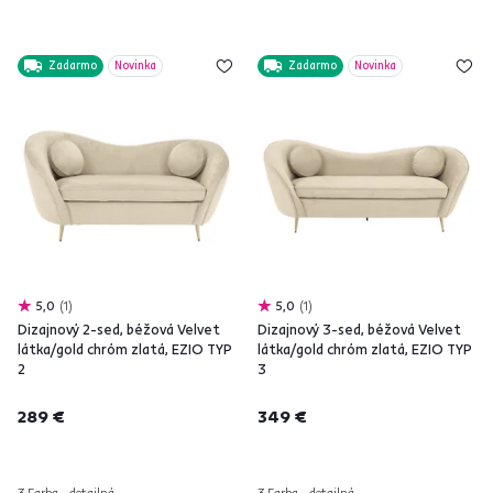
Zadarmo
Novinka
Zadarmo
Novinka
5,0
1
5,0
1
Dizajnový 2-sed, béžová Velvet
Dizajnový 3-sed, béžová Velvet
látka/gold chróm zlatá, EZIO TYP
látka/gold chróm zlatá, EZIO TYP
2
3
289 €
349 €
3 Farba - detailná
3 Farba - detailná