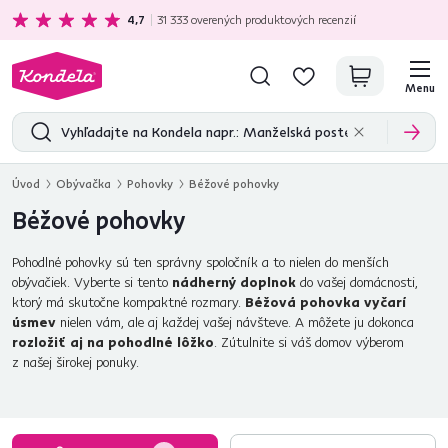
Ekologická doprava
zadarmo nad 199 €
4,7
31 333
overených produktových recenzií
Menu
Úvod
Obývačka
Pohovky
Béžové pohovky
Béžové pohovky
Pohodlné pohovky sú ten správny spoločník a to nielen do menších
obývačiek. Vyberte si tento
nádherný doplnok
do vašej domácnosti,
ktorý má skutočne kompaktné rozmary.
Béžová pohovka vyčarí
úsmev
nielen vám, ale aj každej vašej návšteve. A môžete ju dokonca
rozložiť aj na pohodlné lôžko
. Zútulnite si váš domov výberom
z našej širokej ponuky.