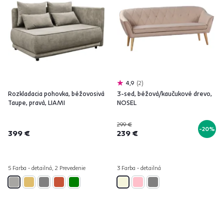
4,9
2
Rozkladacia pohovka, béžovosivá
3-sed, béžová/kaučukové drevo,
Taupe, pravá, LIAMI
NOSEL
299 €
-20%
399 €
239 €
5 Farba - detailná, 2 Prevedenie
3 Farba - detailná