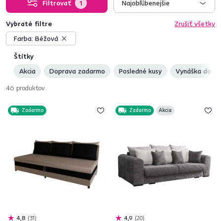
Filtrovať
1
Najobľúbenejšie
Vybraté filtre
Zrušiť všetky
Farba:
Béžová
Štítky
Akcia
Doprava zadarmo
Posledné kusy
Vynáška do by
46
produktov
Zadarmo
Zadarmo
Akcia
4,8
31
4,9
20