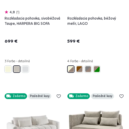
4,8
1
Rozkladacia pohovka, sivobéžová
Rozkladacia pohovka, béžový
Taupe, HARPERA BIG SOFA
melír, LAGO
699 €
599 €
3 Farba - detailná
4 Farba - detailná
Zadarmo
Posledné kusy
Zadarmo
Posledné kusy