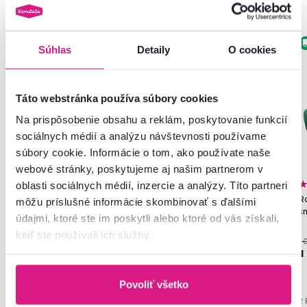
Zadarmo
Akcia
Zadarmo
Akcia
Súhlas
Detaily
O cookies
Táto webstránka používa súbory cookies
Na prispôsobenie obsahu a reklám, poskytovanie funkcií
sociálnych médií a analýzu návštevnosti používame
súbory cookie. Informácie o tom, ako používate naše
webové stránky, poskytujeme aj našim partnerom v
4,9
2
4,9
2
oblasti sociálnych médií, inzercie a analýzy. Títo partneri
Rozkladacia sedacia súprava,
Rozkladacia sedacia súprava,
Ro
môžu príslušné informácie skombinovať s ďalšími
smaragdová, ľavá, KORIO L
svetlosivá, pravá, KORIO L
s
údajmi, ktoré ste im poskytli alebo ktoré od vás získali,
keď ste používali ich služby.
1 099 €
1 099 €
1 
-4%
-4%
1 049 €
1 049 €
1
Povoliť všetko
2 Farba - detailná, 2 Prevedenie
2 Farba - detailná, 2 Prevedenie
2 