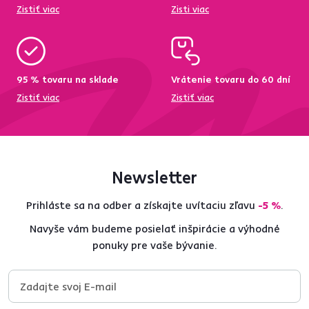
Zistiť viac
Zisti viac
95 % tovaru na sklade
Vrátenie tovaru do 60 dní
Zistiť viac
Zistiť viac
Newsletter
Prihláste sa na odber a získajte uvítaciu zľavu
-5 %
.
Navyše vám budeme posielať inšpirácie a výhodné
ponuky pre vaše bývanie.