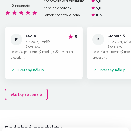
Zodpovedá očakávaniam
5,0
2
recenzie
Zabalenie výrobku
5,0
Pomer hodnoty a ceny
4,5
Eva V.
Sidónia Š.
hviezdičiek
5
E
S
4.3.2026, Trenčín,
24.2.2024, Milo
Slovensko
Slovensko
Recenzia pre rovnaký model, avšak v inom
Recenzia pre rovnaký mod
prevedení
.
prevedení
.
Overený nákup
Overený nákup
Všetky recenzie
Podobné produkty