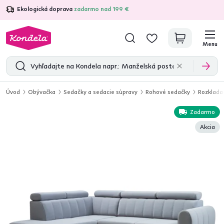
Ekologická doprava
zadarmo nad 199 €
4,7
31 211
overených produktových recenzií
Menu
Úvod
Obývačka
Sedačky a sedacie súpravy
Rohové sedačky
Rozkladac
Zadarmo
Akcia