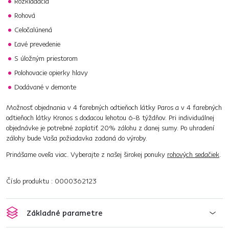
Rozkladacia
Rohová
Celočalúnená
Ľavé prevedenie
S úložným priestorom
Polohovacie opierky hlavy
Dodávané v demonte
Možnosť objednania v 4 farebných odtieňoch látky Paros a v 4 farebných
odtieňoch látky Kronos s dodacou lehotou 6-8 týždňov. Pri individuálnej
objednávke je potrebné zaplatiť 20% zálohu z danej sumy. Po uhradení
zálohy bude Vaša požiadavka zadaná do výroby.
Prinášame oveľa viac. Vyberajte z našej širokej ponuky
rohových sedačiek
.
Číslo produktu : 0000362123
Základné parametre