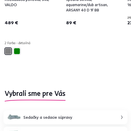
VALDO
aquamarine/dub artisan,
1
ARSANY 40 D 1F BB
25
489 €
89 €
2
2 Farba - detailná
Vybrali sme pre Vás
Sedačky a sedacie súpravy