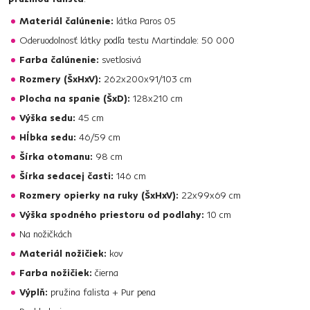
Materiál čalúnenie:
látka Paros 05
Oderuodolnosť látky podľa testu Martindale: 50 000
Farba čalúnenie:
svetlosivá
Rozmery (ŠxHxV):
262x200x91/103 cm
Plocha na spanie (ŠxD):
128x210 cm
Výška sedu:
45 cm
Hĺbka sedu:
46/59 cm
Šírka otomanu:
98 cm
Šírka sedacej časti:
146 cm
Rozmery opierky na ruky (ŠxHxV):
22x99x69 cm
Výška spodného priestoru od podlahy:
10 cm
Na nožičkách
Materiál nožičiek:
kov
Farba nožičiek:
čierna
Výplň:
pružina falista + Pur pena