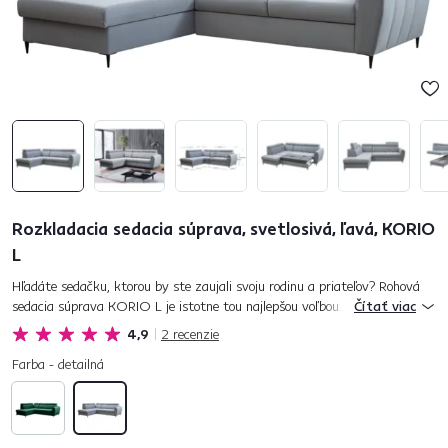
Rozkladacia sedacia súprava, svetlosivá, ľavá, KORIO
L
Hľadáte sedačku, ktorou by ste zaujali svoju rodinu a priateľov? Rohová
sedacia súprava KORIO L je istotne tou najlepšou voľbou. Na čalúnenie
Čítať viac
bola použitá látka Paros vo farebnom prevedení svetlos...
4,9
2
recenzie
Farba - detailná