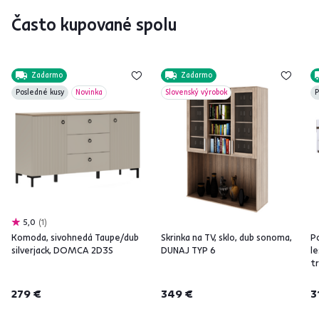
Často kupované spolu
Zadarmo
Zadarmo
Posledné kusy
Novinka
Slovenský výrobok
P
5,0
1
Komoda, sivohnedá Taupe/dub
Skrinka na TV, sklo, dub sonoma,
Po
silverjack, DOMCA 2D3S
DUNAJ TYP 6
l
t
279 €
349 €
3