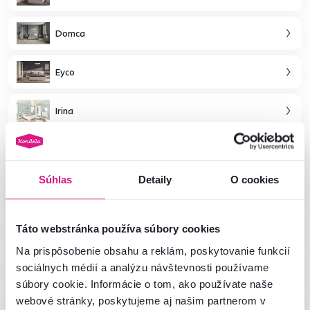
Domca
Eyco
Irina
Florens
Súhlas
Detaily
O cookies
Kentak
Teina
Táto webstránka používa súbory cookies
Na prispôsobenie obsahu a reklám, poskytovanie funkcií
Amoni
sociálnych médií a analýzu návštevnosti používame
súbory cookie. Informácie o tom, ako používate naše
webové stránky, poskytujeme aj našim partnerom v
Benol