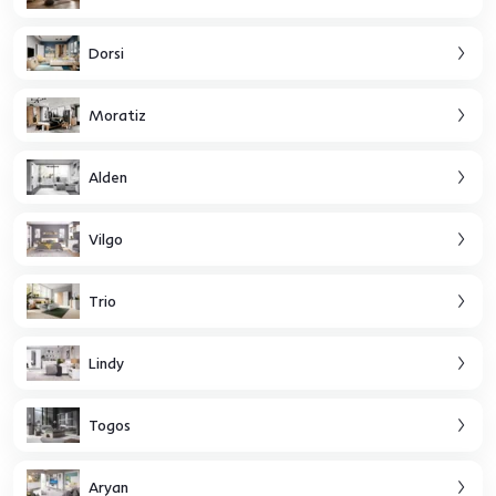
Dorsi
Moratiz
Alden
Vilgo
Trio
Lindy
Togos
Aryan