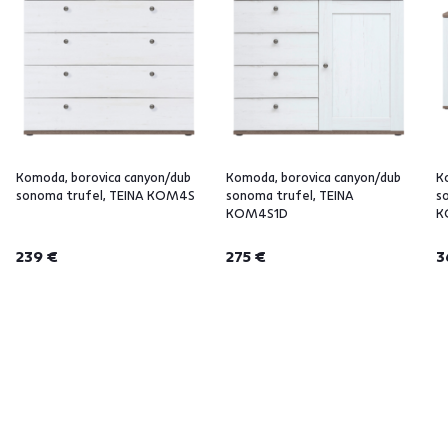
Komoda, borovica canyon/dub
Komoda, borovica canyon/dub
K
sonoma trufel, TEINA KOM4S
sonoma trufel, TEINA
s
KOM4S1D
K
239 €
275 €
3