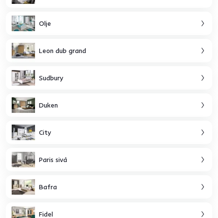
Olje
Leon dub grand
Sudbury
Duken
City
Paris sivá
Bafra
Fidel