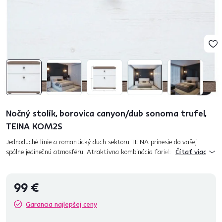
Nočný stolík, borovica canyon/dub sonoma trufel,
TEINA KOM2S
Jednoduché línie a romantický duch sektoru TEINA prinesie do vašej
spálne jedinečnú atmosféru. Atraktívna kombinácia farieb borovica
Čítať viac
canyon a dub sonoma trufel rozžiari každý kúsok vášho domova a...
99 €
Garancia najlepšej ceny