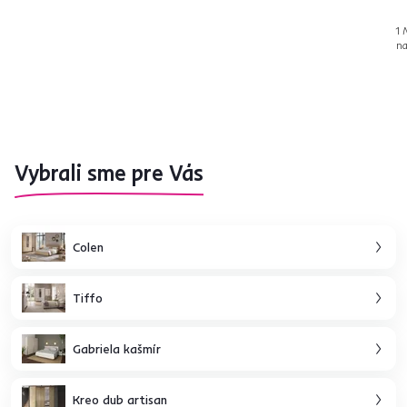
1 
na
Vybrali sme pre Vás
Colen
Tiffo
Gabriela kašmír
Kreo dub artisan