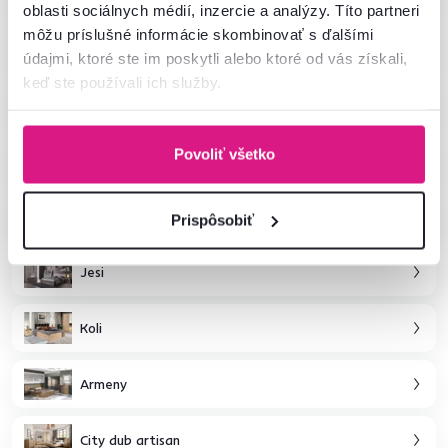
oblasti sociálnych médií, inzercie a analýzy. Títo partneri
môžu príslušné informácie skombinovať s ďalšími
Helio
údajmi, ktoré ste im poskytli alebo ktoré od vás získali,
keď ste používali ich služby.
Safari
Povoliť všetko
Graphic
Airon
Prispôsobiť
Jesi
Koli
Armeny
City dub artisan