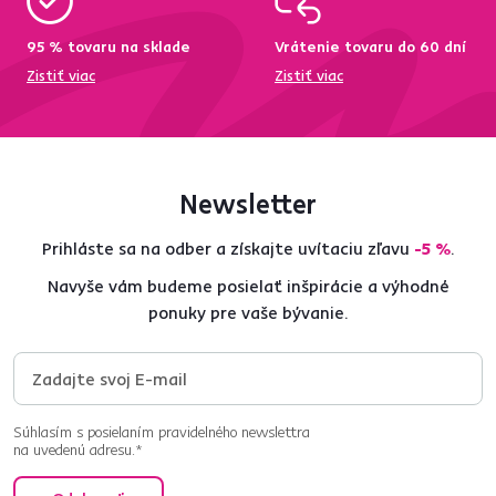
95 % tovaru na sklade
Vrátenie tovaru do 60 dní
Zistiť viac
Zistiť viac
Newsletter
Prihláste sa na odber a získajte uvítaciu zľavu
-5 %
.
Navyše vám budeme posielať inšpirácie a výhodné
ponuky pre vaše bývanie.
Súhlasím s posielaním pravidelného newslettra
na uvedenú adresu.*