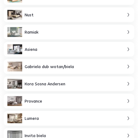
Nust
Ramiak
Asiena
Gabriela dub wotan/biela
Kora Sosna Andersen
Provance
Lumera
Invita biela