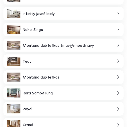
Infinity jaseň biely
Noko-Singa
Montana dub lefkas tmavý/smooth sivý
Tedy
Montana dub lefkas
Kora Samoa King
Royal
Grand