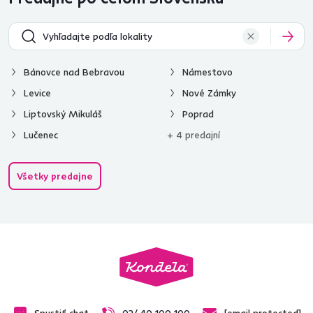
Bánovce nad Bebravou
Námestovo
Levice
Nové Zámky
Liptovský Mikuláš
Poprad
Lučenec
+ 4 predajní
Všetky predajne