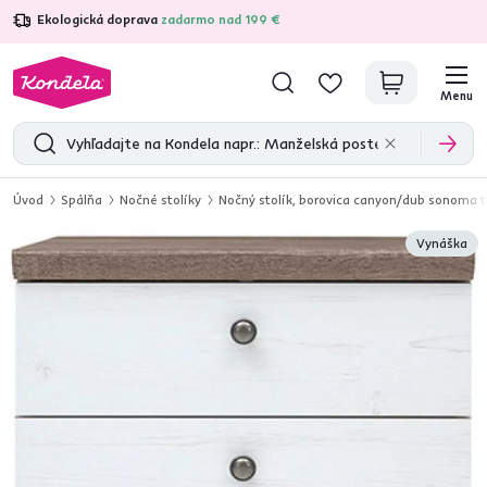
Ekologická doprava
zadarmo nad 199 €
4,7
31 211
overených produktových recenzií
Menu
Úvod
Spálňa
Nočné stolíky
Nočný stolík, borovica canyon/dub sonoma 
Vynáška