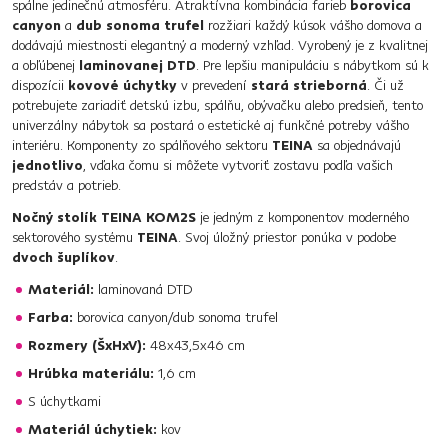
spálne jedinečnú atmosféru. Atraktívna kombinácia farieb
borovica
canyon
a
dub sonoma trufel
rozžiari každý kúsok vášho domova a
dodávajú miestnosti elegantný a moderný vzhľad. Vyrobený je z kvalitnej
a obľúbenej
laminovanej DTD
. Pre lepšiu manipuláciu s nábytkom sú k
dispozícii
kovové úchytky
v prevedení
stará strieborná
. Či už
potrebujete zariadiť detskú izbu, spálňu, obývačku alebo predsieň, tento
univerzálny nábytok sa postará o estetické aj funkčné potreby vášho
interiéru. Komponenty zo spálňového sektoru
TEINA
sa objednávajú
jednotlivo
, vďaka čomu si môžete vytvoriť zostavu podľa vašich
predstáv a potrieb.
Nočný stolík TEINA KOM2S
je jedným z komponentov moderného
sektorového systému
TEINA
. Svoj úložný priestor ponúka v podobe
dvoch šuplíkov
.
Materiál:
laminovaná DTD
Farba:
borovica canyon/dub sonoma trufel
Rozmery (ŠxHxV):
48x43,5x46 cm
Hrúbka materiálu:
1,6 cm
S úchytkami
Materiál úchytiek:
kov