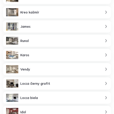
Kreo kašmír
James
Runol
Karos
Vendy
Locca čierny grafit
Locca biela
Idol