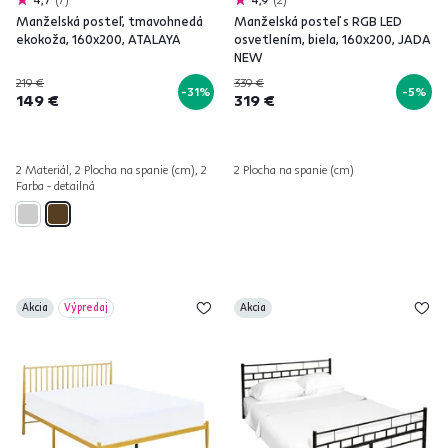
Manželská posteľ, tmavohnedá
Manželská posteľ s RGB LED
ekokoža, 160x200, ATALAYA
osvetlením, biela, 160x200, JADA
NEW
219 €
339 €
-31%
-5%
149 €
319 €
2 Materiál, 2 Plocha na spanie (cm), 2
2 Plocha na spanie (cm)
Farba - detailná
Akcia
Výpredaj
Akcia