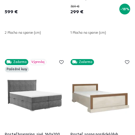
369 €
-18%
599 €
299 €
2 Plocha na spanie (cm)
1 Plocha na spanie (cm)
Zadarmo
Výpredaj
Zadarmo
Posledné kusy
Posteľ boxspring, sivá, 160x200,
Posteľ, sosna nordická/dub