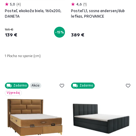
5,0
4
4,6
1
Posteľ, ekokoža biela, 160x200,
Posteľ L1, sosna andersen/dub
DANETA
lefkas, PROVANCE
165 €
-15%
139 €
389 €
1 Plocha na spanie (cm)
Zadarmo
Akcia
Zadarmo
Výpredaj