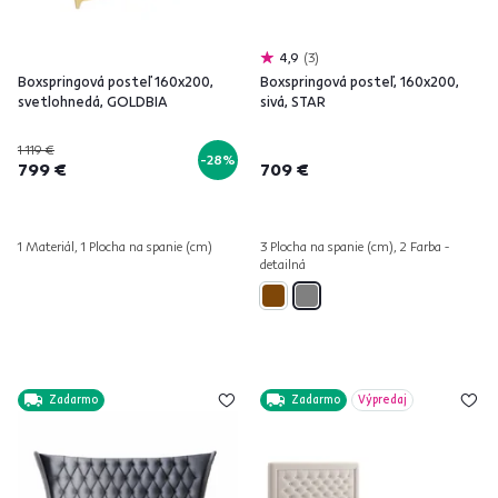
4,9
3
Boxspringová posteľ 160x200,
Boxspringová posteľ, 160x200,
svetlohnedá, GOLDBIA
sivá, STAR
1 119 €
-28%
799 €
709 €
1 Materiál, 1 Plocha na spanie (cm)
3 Plocha na spanie (cm), 2 Farba -
detailná
Zadarmo
Zadarmo
Výpredaj