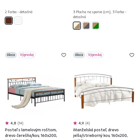
2 Farba - detailná
3 Plocha na spanie (cm), 3 Farba -
detailná
Akcia
Výpredaj
Akcia
Výpredaj
4,8
14
4,9
4
Posteľ s lamelovým roštom,
Manželská posteľ, drevo
drevo čerešňa/kov, 160x200,
jelša/strieborný kov, 160x200,