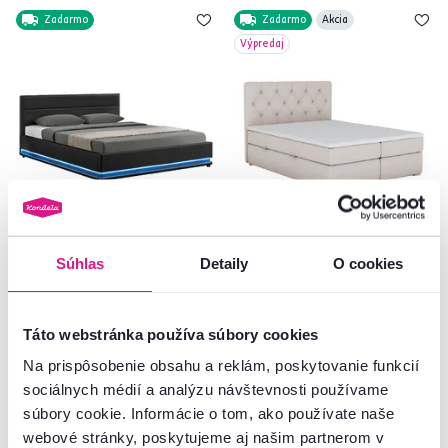
Zadarmo
Zadarmo
Akcia
Výpredaj
4,8
4
5,0
3
Manželská posteľ s bielym
Posteľ boxspring, béžová,
Súhlas
Detaily
O cookies
osvetlením, čierna, 160x200,
160x200, ESHLY
BIRGET NEW
989 €
-22%
Táto webstránka používa súbory cookies
379 €
769 €
Na prispôsobenie obsahu a reklám, poskytovanie funkcií
sociálnych médií a analýzu návštevnosti používame
2 Plocha na spanie (cm), 1 Farba -
3 Plocha na spanie (cm), 2 Farba -
súbory cookie. Informácie o tom, ako používate naše
detailná
detailná, 3 Prevedenie
webové stránky, poskytujeme aj našim partnerom v