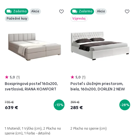
Zadarmo
Akcia
Zadarmo
Akcia
Posledné kusy
Výpredaj
5,0
1
5,0
1
Boxspringová posteľ 160x200,
Posteľ s úložným priestorom,
svetlosivá, RIANA KOMFORT
biela, 160x200, DORLEN 2 NEW
735 €
399 €
-13%
-28%
639 €
285 €
1 Materiál, 1 Výška (cm), 2 Plocha na
2 Plocha na spanie (cm)
spanie (cm), 1 Farba - detailná