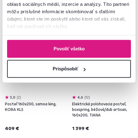
oblasti sociálnych médií, inzercie a analýzy. Títo partneri
môžu príslušné informácie skombinovať s ďalšími
údajmi, ktoré ste im poskytli alebo ktoré od vás získali,
keď ste používali ich služby.
Zadarmo
Zadarmo
Posledné kusy
Povoliť všetko
Prispôsobiť
5,0
2
4,6
12
Posteľ 160x200, samoa king,
Elektrická polohovacia posteľ,
KORA KLS
boxspring, béžová/dub artisan,
160x200, TIANA
409 €
1 399 €