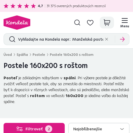
Ekologická doprava
zadarmo nad 199 €
4,7
31 375
overených produktových recenzií
Menu
Úvod
Spálňa
Postele
Postele 160x200 s roštom
Postele 160x200 s roštom
Posteľ
je základným nábytkom v
spálni
. Pri výbere postele je dôležité
zvážiť veľkosť postele tak, aby sa zmestila do miestnosti. Posteľ môže
byť k dispozícii v rôznych veľkostiach, ako sú jednolôžko, alebo manželská
posteľ. Posteľ s
roštom
vo veľkosti
160x200
je ideálna voľba do každej
spálne.
Filtrovať
2
Najobľúbenejšie