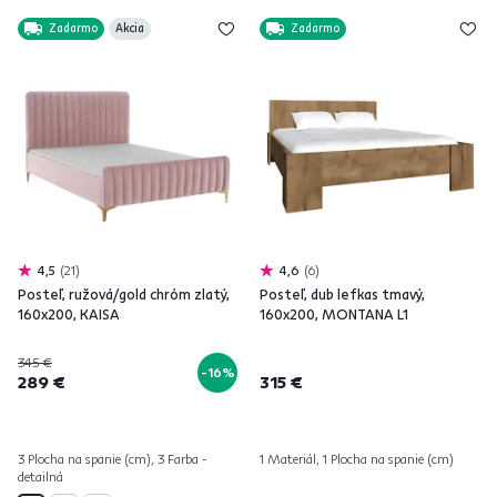
Zadarmo
Akcia
Zadarmo
4,5
21
4,6
6
Posteľ, ružová/gold chróm zlatý,
Posteľ, dub lefkas tmavý,
160x200, KAISA
160x200, MONTANA L1
345 €
-16%
289 €
315 €
3 Plocha na spanie (cm), 3 Farba -
1 Materiál, 1 Plocha na spanie (cm)
detailná