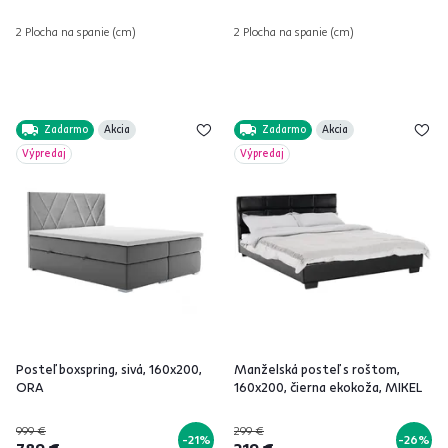
2 Plocha na spanie (cm)
2 Plocha na spanie (cm)
Zadarmo
Akcia
Zadarmo
Akcia
Výpredaj
Výpredaj
Posteľ boxspring, sivá, 160x200,
Manželská posteľ s roštom,
ORA
160x200, čierna ekokoža, MIKEL
999 €
299 €
-21%
-26%