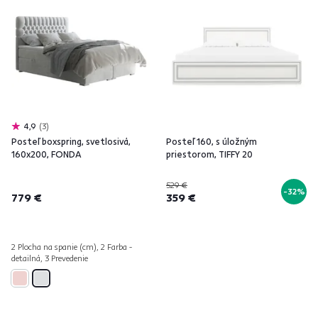
4,9
3
Posteľ boxspring, svetlosivá,
Posteľ 160, s úložným
160x200, FONDA
priestorom, TIFFY 20
529 €
-32%
779 €
359 €
2 Plocha na spanie (cm), 2 Farba -
detailná, 3 Prevedenie