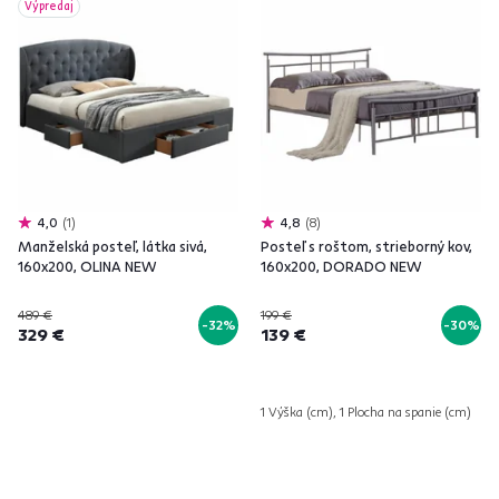
Výpredaj
4,0
1
4,8
8
Manželská posteľ, látka sivá,
Posteľ s roštom, strieborný kov,
160x200, OLINA NEW
160x200, DORADO NEW
489 €
199 €
-32%
-30%
329 €
139 €
1 Výška (cm), 1 Plocha na spanie (cm)