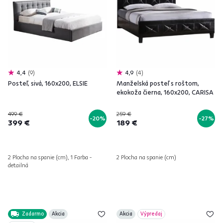
4,4
9
4,9
4
Posteľ, sivá, 160x200, ELSIE
Manželská posteľ s roštom,
ekokoža čierna, 160x200, CARISA
499 €
259 €
-20%
-27%
399 €
189 €
2 Plocha na spanie (cm), 1 Farba -
2 Plocha na spanie (cm)
detailná
Zadarmo
Akcia
Akcia
Výpredaj