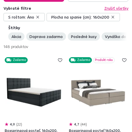
Vybraté filtre
Zrušiť všetky
S roštom:
Áno
Plocha na spanie (cm):
160x200
Štítky
Akcia
Doprava zadarmo
Posledné kusy
Vynáška do by
148
produktov
Zadarmo
Zadarmo
Produkt roku
4,9
22
4,7
44
Boxspringová posteľ, 160x200,
Boxspringová posteľ 160x200,