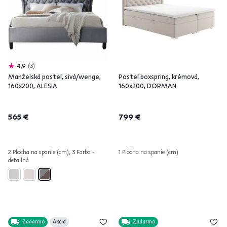
4,9
3
Manželská posteľ, sivá/wenge,
Posteľ boxspring, krémová,
160x200, ALESIA
160x200, DORMAN
565 €
799 €
2 Plocha na spanie (cm), 3 Farba -
1 Plocha na spanie (cm)
detailná
Zadarmo
Akcia
Zadarmo