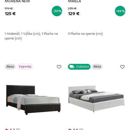
MORENA NEW
MIRELA
179 €
239 €
-30%
-46%
125 €
129 €
1 Materiál, 1 Výška (cm), 1 Plocha na
3 Plocha na spanie (cm)
spanie (cm)
Akcia
Výpredaj
Zadarmo
Akcia
4,7
7
4,9
2