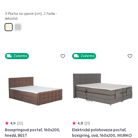
3 Plocha na spanie (cm), 2 Farba -
detailná
Zadarmo
Zadarmo
4,9
22
4,8
21
Boxspringová posteľ, 160x200,
Elektrická polohovacia posteľ,
hnedá, BEST
boxspring, sivá, 160x200, MURKO