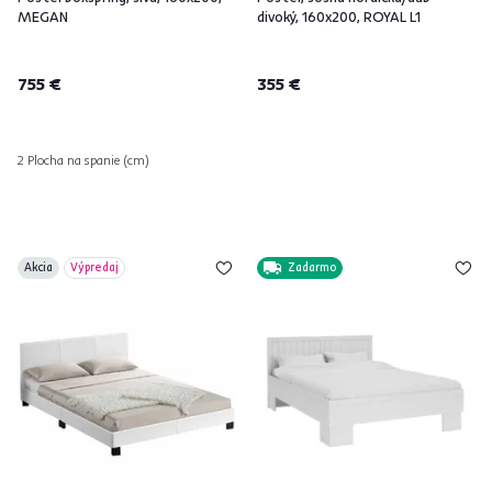
MEGAN
divoký, 160x200, ROYAL L1
755 €
355 €
2 Plocha na spanie (cm)
Akcia
Výpredaj
Zadarmo