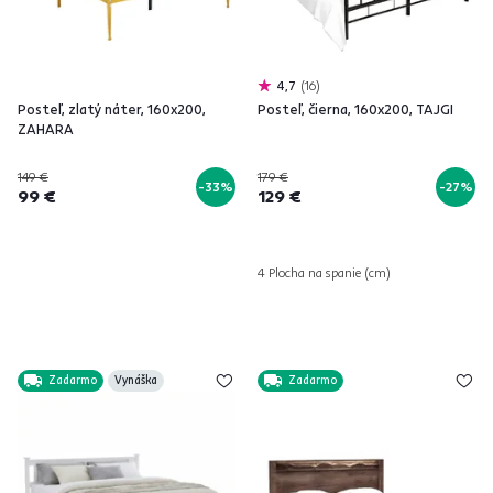
4,7
16
Posteľ, zlatý náter, 160x200,
Posteľ, čierna, 160x200, TAJGI
ZAHARA
149 €
179 €
-33%
-27%
99 €
129 €
4 Plocha na spanie (cm)
Zadarmo
Vynáška
Zadarmo