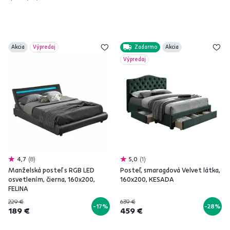
Akcia
Výpredaj
Zadarmo
Akcia
Výpredaj
4,7
8
5,0
1
Manželská posteľ s RGB LED
Posteľ, smaragdová Velvet látka,
osvetlením, čierna, 160x200,
160x200, KESADA
FELINA
229 €
639 €
-17%
-28%
189 €
459 €