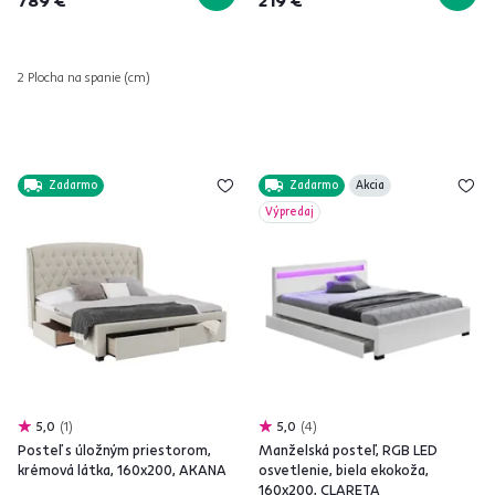
789 €
219 €
2 Plocha na spanie (cm)
Zadarmo
Zadarmo
Akcia
Výpredaj
5,0
1
5,0
4
Posteľ s úložným priestorom,
Manželská posteľ, RGB LED
krémová látka, 160x200, AKANA
osvetlenie, biela ekokoža,
160x200, CLARETA