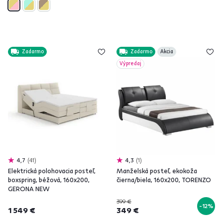
Zadarmo
Zadarmo
Akcia
Výpredaj
4,7
41
4,3
1
Elektrická polohovacia posteľ,
Manželská posteľ, ekokoža
boxspring, béžová, 160x200,
čierna/biela, 160x200, TORENZO
GERONA NEW
399 €
-12%
1 549 €
349 €