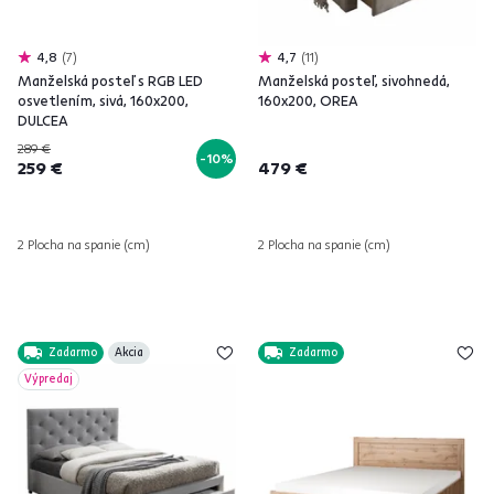
4,8
7
4,7
11
Manželská posteľ s RGB LED
Manželská posteľ, sivohnedá,
osvetlením, sivá, 160x200,
160x200, OREA
DULCEA
289 €
-10%
259 €
479 €
2 Plocha na spanie (cm)
2 Plocha na spanie (cm)
Zadarmo
Akcia
Zadarmo
Výpredaj