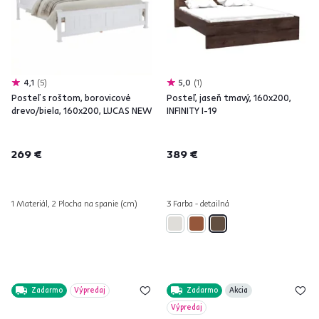
4,1
5
5,0
1
Posteľ s roštom, borovicové
Posteľ, jaseň tmavý, 160x200,
drevo/biela, 160x200, LUCAS NEW
INFINITY I-19
269 €
389 €
1 Materiál, 2 Plocha na spanie (cm)
3 Farba - detailná
Zadarmo
Výpredaj
Zadarmo
Akcia
Výpredaj