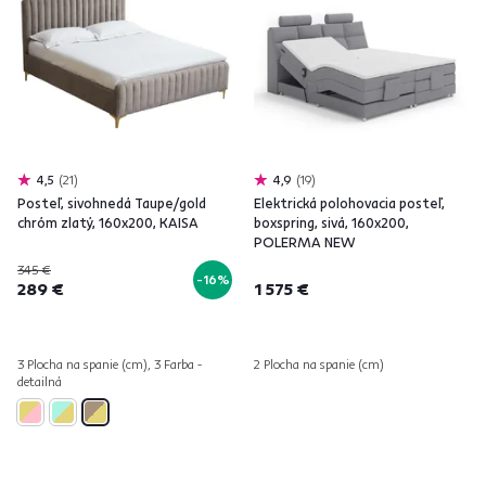
4,5
21
4,9
19
Posteľ, sivohnedá Taupe/gold
Elektrická polohovacia posteľ,
chróm zlatý, 160x200, KAISA
boxspring, sivá, 160x200,
POLERMA NEW
345 €
-16%
289 €
1 575 €
3 Plocha na spanie (cm), 3 Farba -
2 Plocha na spanie (cm)
detailná