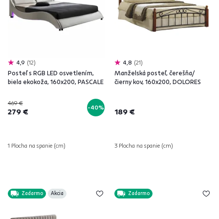
4,9
12
4,8
21
Posteľ s RGB LED osvetlením,
Manželská posteľ, čerešňa/
biela ekokoža, 160x200, PASCALE
čierny kov, 160x200, DOLORES
469 €
-40%
279 €
189 €
1 Plocha na spanie (cm)
3 Plocha na spanie (cm)
Zadarmo
Akcia
Zadarmo