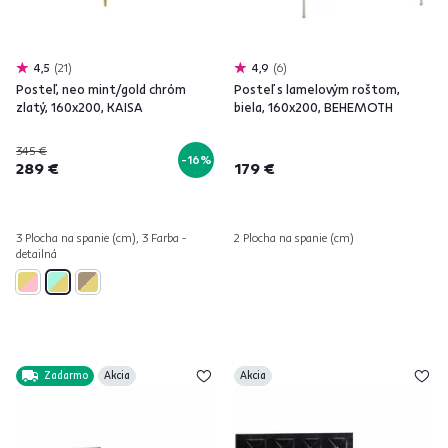
4,5
21
4,9
6
Posteľ, neo mint/gold chróm
Posteľ s lamelovým roštom,
zlatý, 160x200, KAISA
biela, 160x200, BEHEMOTH
345 €
-16%
289 €
179 €
3 Plocha na spanie (cm), 3 Farba -
2 Plocha na spanie (cm)
detailná
Zadarmo
Akcia
Akcia