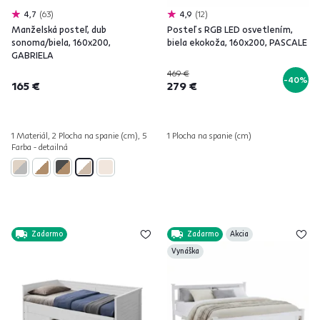
4,7
63
4,9
12
Manželská posteľ, dub
Posteľ s RGB LED osvetlením,
sonoma/biela, 160x200,
biela ekokoža, 160x200, PASCALE
GABRIELA
469 €
-40%
165 €
279 €
1 Materiál, 2 Plocha na spanie (cm), 5
1 Plocha na spanie (cm)
Farba - detailná
Zadarmo
Zadarmo
Akcia
Vynáška