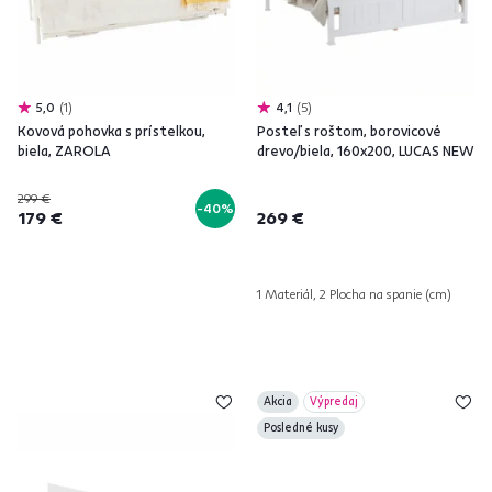
5,0
1
4,1
5
Kovová pohovka s prístelkou,
Posteľ s roštom, borovicové
biela, ZAROLA
drevo/biela, 160x200, LUCAS NEW
299 €
-40%
179 €
269 €
1 Materiál, 2 Plocha na spanie (cm)
Akcia
Výpredaj
Posledné kusy