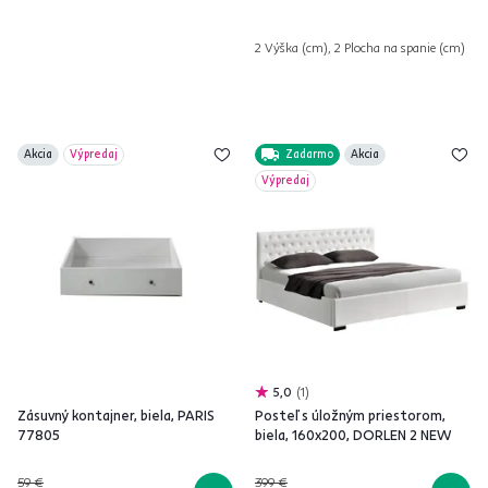
2 Výška (cm), 2 Plocha na spanie (cm)
Akcia
Výpredaj
Zadarmo
Akcia
Výpredaj
5,0
1
Zásuvný kontajner, biela, PARIS
Posteľ s úložným priestorom,
77805
biela, 160x200, DORLEN 2 NEW
59 €
399 €