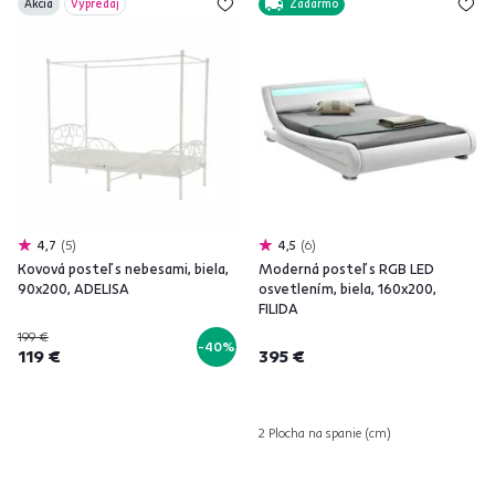
Akcia
Výpredaj
Zadarmo
4,7
5
4,5
6
Kovová posteľ s nebesami, biela,
Moderná posteľ s RGB LED
90x200, ADELISA
osvetlením, biela, 160x200,
FILIDA
199 €
-40%
119 €
395 €
2 Plocha na spanie (cm)