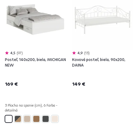
4,5
97
4,9
13
Posteľ, 140x200, biela, MICHIGAN
Kovová posteľ, biela, 90x200,
NEW
DAINA
169 €
149 €
3 Plocha na spanie (cm), 6 Farba -
detailná