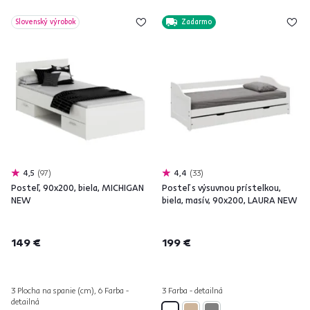
Slovenský výrobok
Zadarmo
4,5
97
4,4
33
Posteľ, 90x200, biela, MICHIGAN
Posteľ s výsuvnou prístelkou,
NEW
biela, masív, 90x200, LAURA NEW
149 €
199 €
3 Plocha na spanie (cm), 6 Farba -
3 Farba - detailná
detailná