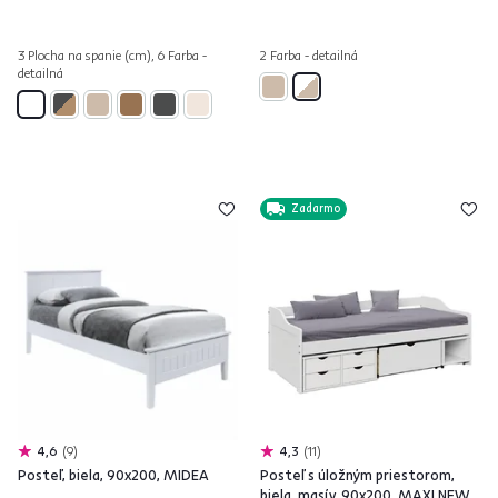
3 Plocha na spanie (cm), 6 Farba -
2 Farba - detailná
detailná
Zadarmo
4,6
9
4,3
11
Posteľ, biela, 90x200, MIDEA
Posteľ s úložným priestorom,
biela, masív, 90x200, MAXI NEW