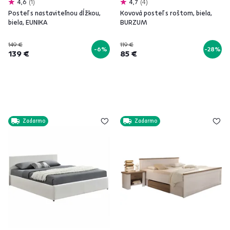
4,6
1
4,7
4
Posteľ s nastaviteľnou dĺžkou,
Kovová posteľ s roštom, biela,
biela, EUNIKA
BURZUM
149 €
119 €
-6%
-28%
139 €
85 €
Zadarmo
Zadarmo