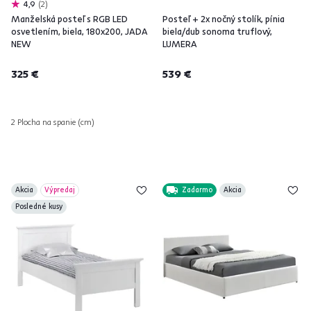
4,9
2
Manželská posteľ s RGB LED
Posteľ + 2x nočný stolík, pínia
osvetlením, biela, 180x200, JADA
biela/dub sonoma truflový,
NEW
LUMERA
325 €
539 €
2 Plocha na spanie (cm)
Akcia
Výpredaj
Zadarmo
Akcia
Posledné kusy