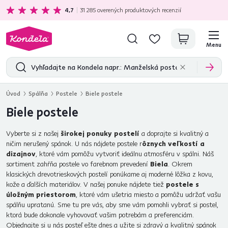
Ekologická doprava
zadarmo nad 199 €
4,7
31 285
overených produktových recenzií
Menu
Úvod
Spálňa
Postele
Biele postele
Biele postele
Vyberte si z našej
širokej ponuky postelí
a doprajte si kvalitný a
ničim nerušený spánok. U nás nájdete postele r
ôznych veľkostí a
dizajnov
, ktoré vám pomôžu vytvoriť ideálnu atmosféru v spálni. Náš
sortiment zahŕňa postele vo farebnom prevedení
Biela
. Okrem
klasických drevotrieskových postelí ponúkame aj moderné lôžka z kovu,
kože a ďalších materiálov. V našej ponuke nájdete tiež
postele s
úložným priestorom
, ktoré vám ušetria miesto a pomôžu udržať vašu
spálňu upratanú. Sme tu pre vás, aby sme vám pomohli vybrať si postel,
ktorá bude dokonale vyhovovať vašim potrebám a preferenciám.
Objednajte si u nás posteľ ešte dnes a užite si zdravý a kvalitný spánok