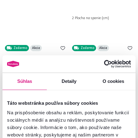
2 Plocha na spanie (cm)
Zadarmo
Akcia
Zadarmo
Akcia
Súhlas
Detaily
O cookies
Táto webstránka používa súbory cookies
Na prispôsobenie obsahu a reklám, poskytovanie funkcií
4,6
6
3,6
1
sociálnych médií a analýzu návštevnosti používame
Manželská posteľ s RGB LED
Posteľ, 90x195, biela arktická,
súbory cookie. Informácie o tom, ako používate naše
osvetlením, biela/čierna,
ARTEMIA
180x200, MANILA NEW
webové stránky, poskytujeme aj našim partnerom v