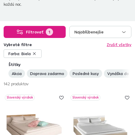
každú noc.
Filtrovať
1
Najobľúbenejšie
Vybraté filtre
Zrušiť všetky
Farba:
Biela
Štítky
Akcia
Doprava zadarmo
Posledné kusy
Vynáška do by
142
produktov
Slovenský výrobok
Slovenský výrobok