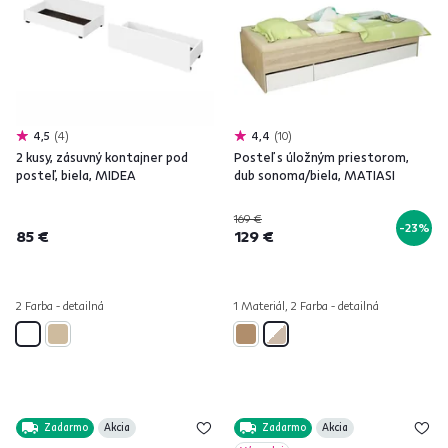
4,5
4
4,4
10
2 kusy, zásuvný kontajner pod
Posteľ s úložným priestorom,
posteľ, biela, MIDEA
dub sonoma/biela, MATIASI
169 €
-23%
85 €
129 €
2 Farba - detailná
1 Materiál, 2 Farba - detailná
Zadarmo
Akcia
Zadarmo
Akcia