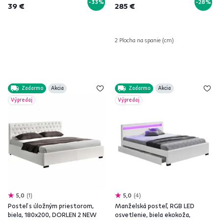
-33%
-28%
39 €
285 €
2 Plocha na spanie (cm)
Zadarmo
Akcia
Zadarmo
Akcia
Výpredaj
Výpredaj
5,0
1
5,0
4
Posteľ s úložným priestorom,
Manželská posteľ, RGB LED
biela, 180x200, DORLEN 2 NEW
osvetlenie, biela ekokoža,