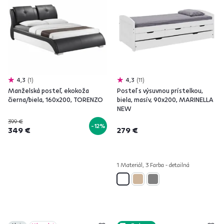
4,3
1
4,3
11
Manželská posteľ, ekokoža
Posteľ s výsuvnou prístelkou,
čierna/biela, 160x200, TORENZO
biela, masív, 90x200, MARINELLA
NEW
399 €
-12%
349 €
279 €
1 Materiál, 3 Farba - detailná