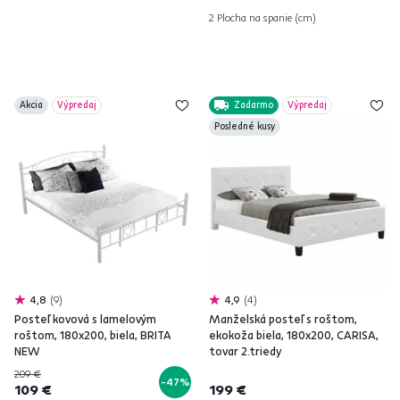
2 Plocha na spanie (cm)
Akcia
Výpredaj
Zadarmo
Výpredaj
Posledné kusy
4,8
9
4,9
4
Posteľ kovová s lamelovým
Manželská posteľ s roštom,
roštom, 180x200, biela, BRITA
ekokoža biela, 180x200, CARISA,
NEW
tovar 2.triedy
209 €
-47%
109 €
199 €