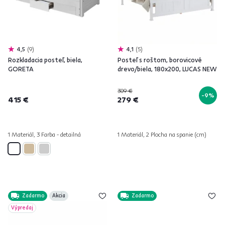
4,5
9
4,1
5
Rozkladacia posteľ, biela,
Posteľ s roštom, borovicové
GORETA
drevo/biela, 180x200, LUCAS NEW
309 €
-9%
415 €
279 €
1 Materiál, 3 Farba - detailná
1 Materiál, 2 Plocha na spanie (cm)
Zadarmo
Akcia
Zadarmo
Výpredaj