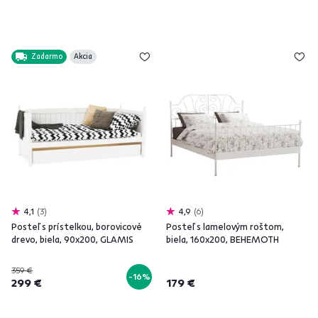
Zadarmo
Akcia
4,1
3
4,9
6
Posteľ s prístelkou, borovicové
Posteľ s lamelovým roštom,
drevo, biela, 90x200, GLAMIS
biela, 160x200, BEHEMOTH
359 €
-16%
299 €
179 €