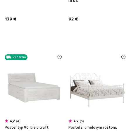
FIERA
139 €
92 €
Zadarmo
4,9
4
4,9
6
Posteľ typ 90, biela craft,
Posteľ s lamelovým roštom,