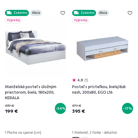
Zadarmo
Akcia
Zadarmo
Akcia
Výpredaj
Výpredaj
4,8
1
Manželská posteľ s úložným
Posteľ s prísteľkou, biela/dub
priestorom, biela, 180x200,
nash, 200x80, EGO L16
KERALA
439 €
479 €
-54%
-17%
199 €
395 €
1 Plocha na spanie (cm)
1 Materiál, 2 Farba - detailná