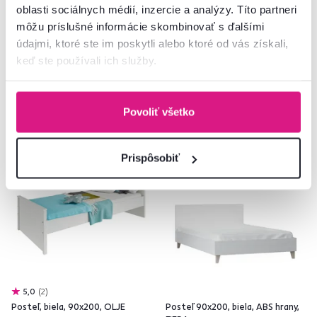
459 €
249 €
oblasti sociálnych médií, inzercie a analýzy. Títo partneri
-4%
-6%
439 €
232 €
môžu príslušné informácie skombinovať s ďalšími
údajmi, ktoré ste im poskytli alebo ktoré od vás získali,
keď ste používali ich služby.
2 Plocha na spanie (cm)
Povoliť všetko
Výpredaj
Prispôsobiť
5,0
2
Posteľ, biela, 90x200, OLJE
Posteľ 90x200, biela, ABS hrany,