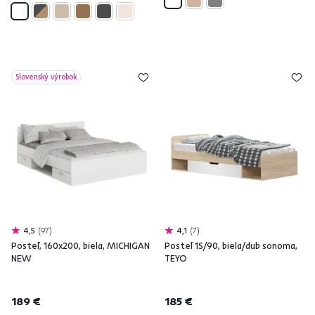
Slovenský výrobok
4,5
97
4,1
7
Posteľ, 160x200, biela, MICHIGAN
Posteľ 1S/90, biela/dub sonoma,
NEW
TEYO
189 €
185 €