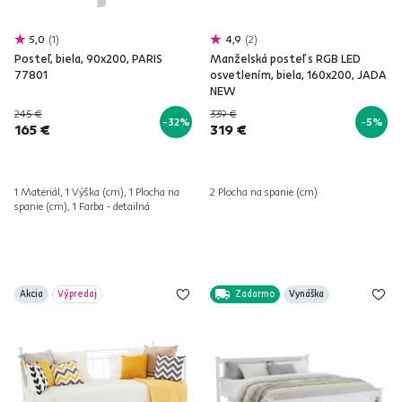
5,0
1
4,9
2
Posteľ, biela, 90x200, PARIS
Manželská posteľ s RGB LED
77801
osvetlením, biela, 160x200, JADA
NEW
245 €
339 €
-32%
-5%
165 €
319 €
1 Materiál, 1 Výška (cm), 1 Plocha na
2 Plocha na spanie (cm)
spanie (cm), 1 Farba - detailná
Akcia
Výpredaj
Zadarmo
Vynáška