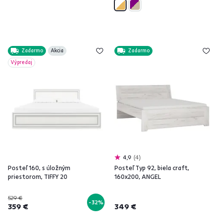
Zadarmo
Akcia
Zadarmo
Výpredaj
4,9
4
Posteľ 160, s úložným
Posteľ Typ 92, biela craft,
priestorom, TIFFY 20
160x200, ANGEL
529 €
-32%
359 €
349 €