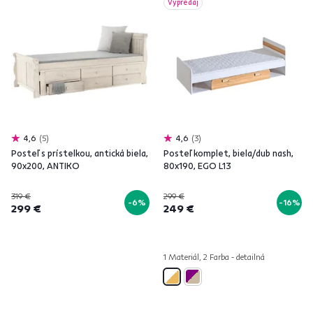
Výpredaj
4,6
5
4,6
3
Posteľ s prístelkou, antická biela,
Posteľ komplet, biela/dub nash,
90x200, ANTIKO
80x190, EGO L13
319 €
299 €
-6%
-16%
299 €
249 €
1 Materiál, 2 Farba - detailná