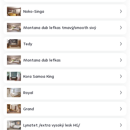
Noko-Singa
Montana dub lefkas tmavý/smooth sivý
Tedy
Montana dub lefkas
Kora Samoa King
Royal
Grand
Lynatet /extra vysoký lesk HG/