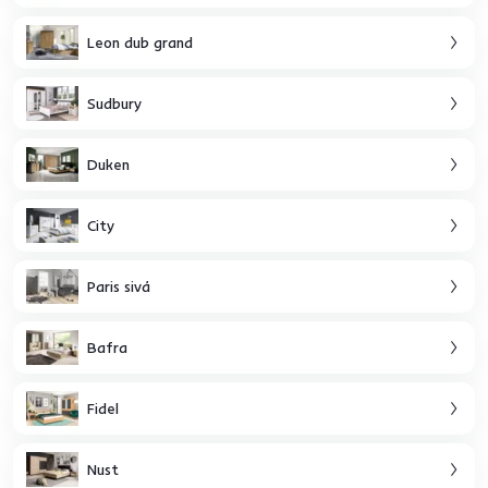
Leon dub grand
Sudbury
Duken
City
Paris sivá
Bafra
Fidel
Nust