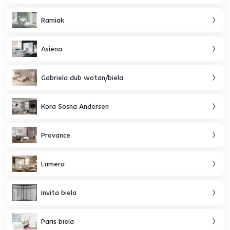
Ramiak
Asiena
Gabriela dub wotan/biela
Kora Sosna Andersen
Provance
Lumera
Invita biela
Paris biela