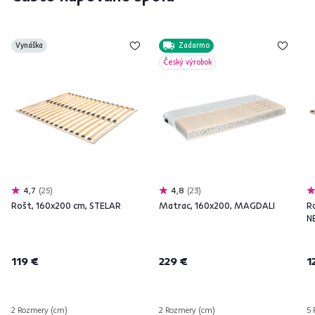
Vynáška
Zadarmo
Český výrobok
4,7
25
4,8
23
Rošt, 160x200 cm, STELAR
Matrac, 160x200, MAGDALI
R
N
119 €
229 €
1
2 Rozmery (cm)
2 Rozmery (cm)
5 