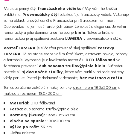
Milujete jemný štýl
francúzskeho vidieka
? My vám ho troška
priblížime.
Provensálsky štýl
odzrkadľuje francúzsky vidiek. Vzťahuje
sa na oblasť juhovýchodného Francúzska pri Stredozemnom mori.
Doprevádza ho jemnosť farebných tónov, ženskosť a elegancia. Je veľmi
romantický a jeho dominantnou farbou je
biela
. Takouto krásne
romantickou je aj spálňová zostava
LUMERA
v provensálskom štýle.
Posteľ LUMERA
je súčasťou provensálskej spálňovej
zostavy
LUMERA
. Tá sa stane stane vaším útočiskom, ostrovom pokoja, pohody
a harmónie. Vyrobená je z kvalitného materiálu
DTD fóliovaná
vo
farebnom prevedení
dub sonoma truflový/pínia biela
. Súčasťou
postele sú aj
dva nočné stolíky
, ktoré vám budú v prípade potreby
vždy poruke. Posteľ je dodávaná v demonte,
bez matraca a roštu
.
Ten odporúčame zakúpiť z našej ponuky
s rozmerom 180x200 cm
a
matrac s rozmerom 180x200 cm
.
Materiál:
DTD fóliovaná
Farba:
dub sonoma truflový/pínia biela
Rozmery (ŠxHxV):
186x205x91 cm
Plocha na spanie:
180x200 cm
Výška po rošt:
39 cm
Úložný priestor