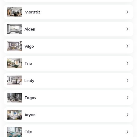
Moratiz
Alden
Vilgo
Trio
Lindy
Togos
Aryan
Olje