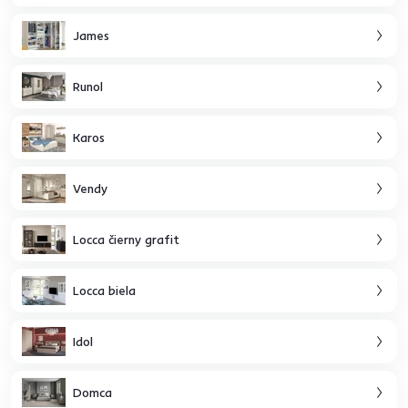
James
Runol
Karos
Vendy
Locca čierny grafit
Locca biela
Idol
Domca