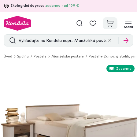
Ekologická doprava
zadarmo nad 199 €
4,7
31 211
overených produktových recenzií
Menu
Úvod
Spálňa
Postele
Manželské postele
Posteľ + 2x nočný stolík, p
Zadarmo