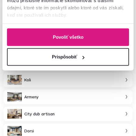
môžu príslušné informácie skombinovať s ďalšími
údajmi, ktoré ste im poskytli alebo ktoré od vás získali,
Safari
keď ste používali ich služby.
Graphic
Povoliť všetko
Airon
Prispôsobiť
Jesi
Koli
Armeny
City dub artisan
Dorsi