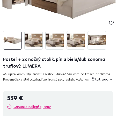
Posteľ + 2x nočný stolík, pínia biela/dub sonoma
truflový, LUMERA
Milujete jemný štýl francúzskeho vidieka? My vám ho troška priblížime.
Provensálsky štýl odzrkadľuje francúzsky vidiek. Vzťahuje sa na oblasť
Čítať viac
juhovýchodného Francúzska pri Stredozemnom mori. Doprevá...
539 €
Garancia najlepšej ceny