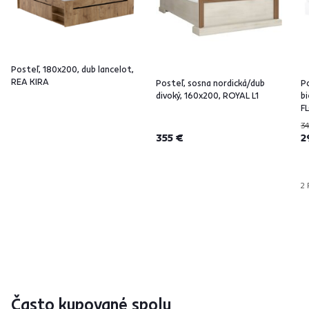
Posteľ, 180x200, dub lancelot,
REA KIRA
Posteľ, sosna nordická/dub
Po
divoký, 160x200, ROYAL L1
bi
F
34
355 €
2
2 
Často kupované spolu