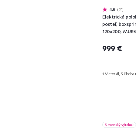
BEST
6
4,8
21
Elektrická pol
BOAT
14
posteľ, boxsprin
BRED
4
120x200, MUR
BRIANA
1
BRUSEL
1
999 €
CARISA
2
CARLOTA
1
CITY
1
1 Materiál, 3 Plocha 
CLAUDIA
9
COCOLINO
2
COLEN
1
DANA
2
DANETA
1
DANY
4
Slovenský výrobok
DENLO
1
DOLI
30