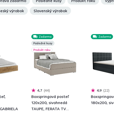
rava zadarmo
Posledné kusy
Produkt roku
Výpr
eský výrobok
Slovenský výrobok
Zadarmo
Zadarmo
Posledné kusy
Produkt roku
4,7
44
4,9
22
eľ,
Boxspringová posteľ
Boxspringová
120x200, sivohnedá
180x200, siv
, GABRIELA
TAUPE, FERATA TV