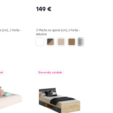
149 €
e (cm), 2 Farba -
3 Plocha na spanie (cm), 6 Farba -
detailná
bok
Slovenský výrobok