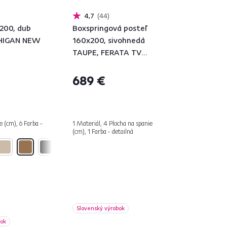
4,7
44
x200, dub
Boxspringová posteľ
HIGAN NEW
160x200, sivohnedá
TAUPE, FERATA TV
KOMFORT
689 €
e (cm), 6 Farba -
1 Materiál, 4 Plocha na spanie
(cm), 1 Farba - detailná
Slovenský výrobok
bok