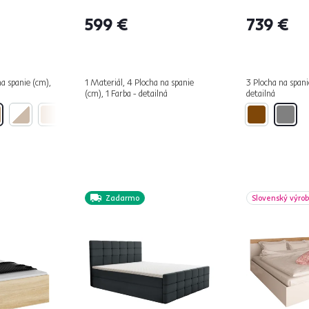
KOMFORT
599 €
739 €
na spanie (cm),
1 Materiál, 4 Plocha na spanie
3 Plocha na spani
(cm), 1 Farba - detailná
detailná
Zadarmo
Slovenský výro