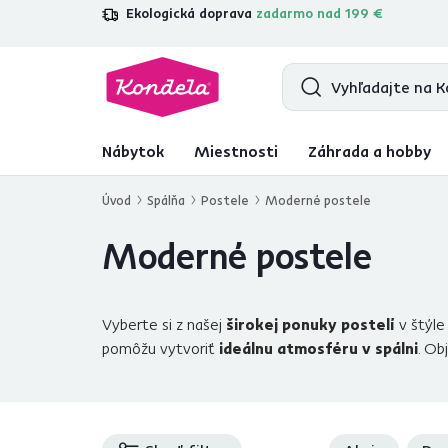
Ekologická doprava
zadarmo nad 199 €
4,7
31 211
overených produktových re
Nábytok
Miestnosti
Záhrada a hobby
Úvod
Spálňa
Postele
Moderné postele
Moderné postele
Vyberte si z našej
širokej ponuky postelí
v štýl
pomôžu vytvoriť
ideálnu atmosféru v spálni
. Ob