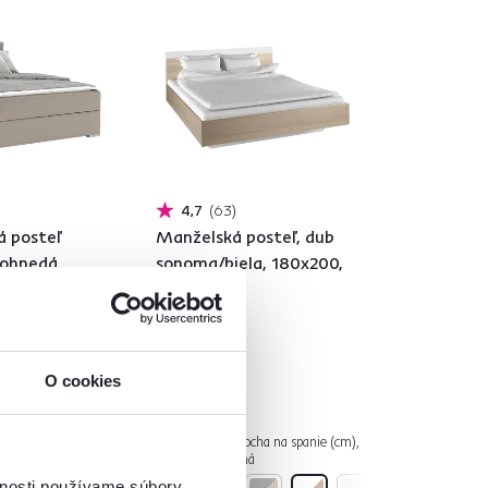
4,7
63
á posteľ
Manželská posteľ, dub
vohnedá
sonoma/biela, 180x200,
ATA TV
GABRIELA
175 €
O cookies
cha na spanie
1 Materiál, 2 Plocha na spanie (cm),
tailná
5 Farba - detailná
vnosti používame súbory