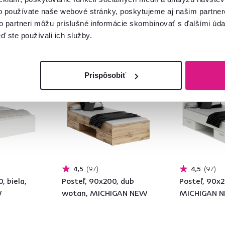
o používate naše webové stránky, poskytujeme aj našim partner
to partneri môžu príslušné informácie skombinovať s ďalšími údaj
ď ste používali ich služby.
Výpredaj
Slovenský výro
Prispôsobiť
Slovenský výrobok
4,5
97
4,5
97
, biela,
Posteľ, 90x200, dub
Posteľ, 90x2
W
wotan, MICHIGAN NEW
MICHIGAN 