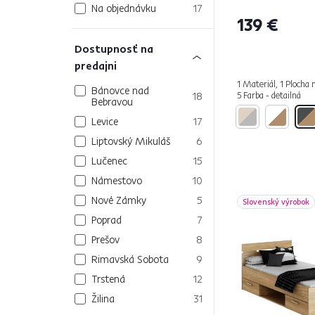
Na objednávku
17
139 €
Dostupnosť na
predajni
1 Materiál, 1 Plocha 
Bánovce nad
18
5 Farba - detailná
Bebravou
Levice
17
Liptovský Mikuláš
6
Lučenec
15
Námestovo
10
Nové Zámky
5
Slovenský výrobok
Poprad
7
Prešov
8
Rimavská Sobota
9
Trstená
12
Žilina
31