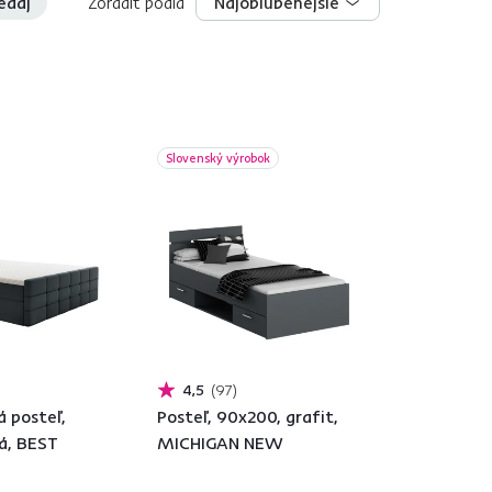
edaj
Zoradiť podľa
Najobľúbenejšie
Najobľúbenejšie
Slovenský výrobok
4,5
97
 posteľ,
Posteľ, 90x200, grafit,
á, BEST
MICHIGAN NEW