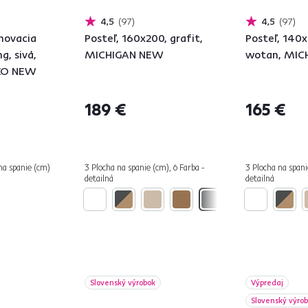
4,5
97
4,5
97
ohovacia
Posteľ, 160x200, grafit,
Posteľ, 140
g, sivá,
MICHIGAN NEW
wotan, MIC
KO NEW
189 €
165 €
na spanie (cm)
3 Plocha na spanie (cm), 6 Farba -
3 Plocha na spani
detailná
detailná
Slovenský výrobok
Výpredaj
Slovenský výro