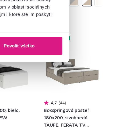
om v oblasti sociálnych
mi, ktoré ste im poskytli
bok
Zadarmo
Povoliť všetko
Produkt roku
4,7
44
00, biela,
Boxspringová posteľ
NEW
180x200, sivohnedá
TAUPE, FERATA TV
KOMFORT