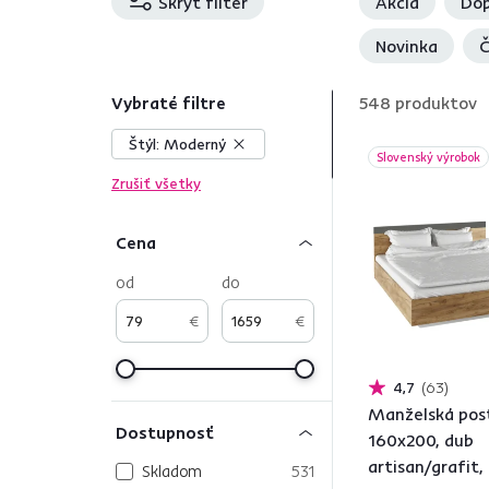
Skryť filter
Akcia
Dop
Novinka
Č
Vybraté filtre
548
produktov
Štýl:
Moderný
Slovenský výrobok
Zrušiť všetky
Cena
od
do
€
€
4,7
63
Manželská post
Dostupnosť
160x200, dub
artisan/grafit
Skladom
531