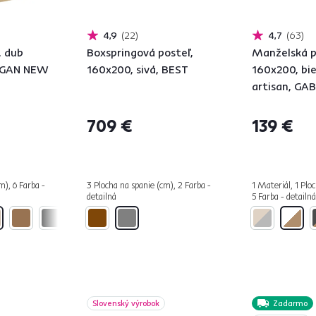
4,9
22
4,7
63
, dub
Boxspringová posteľ,
Manželská p
IGAN NEW
160x200, sivá, BEST
160x200, bi
artisan, GA
709 €
139 €
m), 6 Farba -
3 Plocha na spanie (cm), 2 Farba -
1 Materiál, 1 Plo
detailná
5 Farba - detailná
Slovenský výrobok
Zadarmo