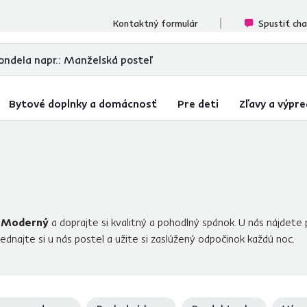
cenzií
Kontaktný formulár
Spustiť ch
Bytové doplnky a domácnosť
Pre deti
Zľavy a výpre
e
Moderný
a doprajte si kvalitný a pohodlný spánok. U nás nájdete 
jednajte si u nás postel a užite si zaslúžený odpočinok každú noc.