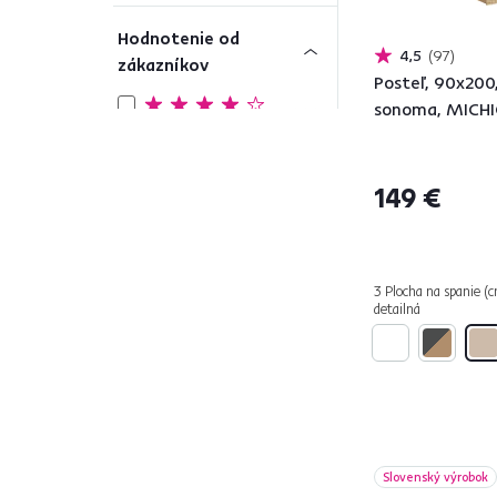
Hodnotenie od
4,5
97
zákazníkov
Posteľ, 90x200
sonoma, MICH
444
4 a viac
Farba
149 €
Čierna
18
3 Plocha na spanie (c
detailná
Tyrkysová
4
Krémová
1
Béžová
86
Zelená
22
Biela
95
Žltá
7
Slovenský výrobok