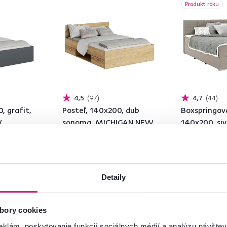
Produkt roku
4,5
97
4,7
44
, grafit,
Posteľ, 140x200, dub
Boxspringov
W
sonoma, MICHIGAN NEW
140x200, si
TAUPE, FER
KOMFORT
169 €
639 €
Detaily
m), 6 Farba -
3 Plocha na spanie (cm), 6 Farba -
1 Materiál, 4 Plo
bory cookies
detailná
(cm), 1 Farba - de
eklám, poskytovanie funkcií sociálnych médií a analýzu návšte