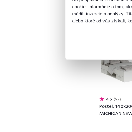
Borovica
46
cookie. Informácie o tom, ak
ABS hrany
59
médií, inzercie a analýzy. Tí
alebo ktoré od vás získali, ke
Smrek
2
Ekokoža
13
Slovenský výrobok
Masív
54
Produkt roku
Látka
300
Drevo
259
Kov
1
Model
4,5
97
Posteľ, 140x200
ADARA
16
MICHIGAN NE
AIRON
4
ALEXA
4
ALMA
12