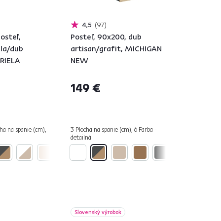
4,5
97
osteľ,
Posteľ, 90x200, dub
ela/dub
artisan/grafit, MICHIGAN
BRIELA
NEW
149 €
cha na spanie (cm),
3 Plocha na spanie (cm), 6 Farba -
detailná
Slovenský výrobok