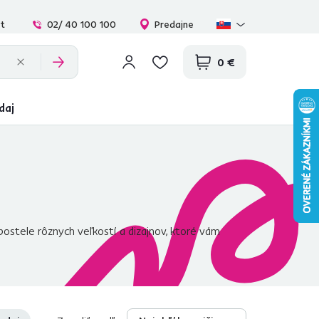
at
02/ 40 100 100
Predajne
0 €
daj
postele rôznych veľkostí a dizajnov, ktoré vám