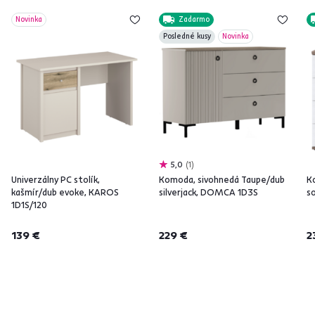
Novinka
Zadarmo
Posledné kusy
Novinka
5,0
1
Univerzálny PC stolík,
Komoda, sivohnedá Taupe/dub
K
kašmír/dub evoke, KAROS
silverjack, DOMCA 1D3S
s
1D1S/120
139 €
229 €
2