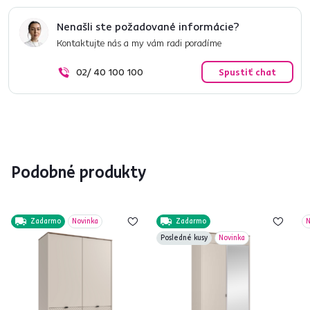
Nenašli ste požadované informácie?
Kontaktujte nás a my vám radi poradíme
02/ 40 100 100
Spustiť chat
Podobné produkty
Zadarmo
Novinka
Zadarmo
N
Posledné kusy
Novinka