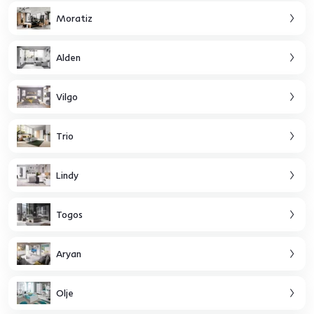
Moratiz
Alden
Vilgo
Trio
Lindy
Togos
Aryan
Olje