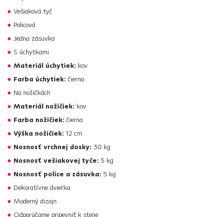
Vešiaková tyč
Policová
Jedna zásuvka
S úchytkami
Materiál úchytiek:
kov
Farba úchytiek:
čierna
Na nožičkách
Materiál nožičiek:
kov
Farba nožičiek:
čierna
Výška nožičiek:
12 cm
Nosnosť vrchnej dosky:
30 kg
Nosnosť vešiakovej tyče:
5 kg
Nosnosť police a zásuvka:
5 kg
Dekoratívne dvierka
Moderný dizajn
Odporúčame pripevniť k stene