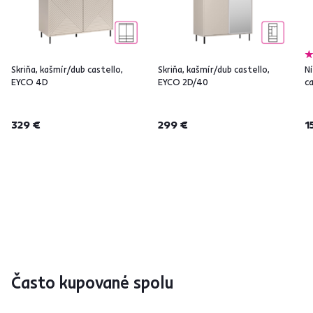
Skriňa, kašmír/dub castello,
Skriňa, kašmír/dub castello,
Ní
EYCO 4D
EYCO 2D/40
c
329 €
299 €
1
Často kupované spolu