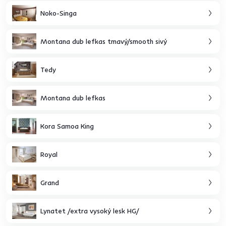
Noko-Singa
Montana dub lefkas tmavý/smooth sivý
Tedy
Montana dub lefkas
Kora Samoa King
Royal
Grand
Lynatet /extra vysoký lesk HG/