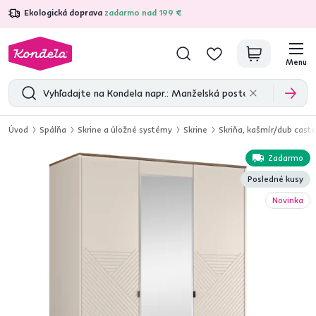
Ekologická doprava
zadarmo nad 199 €
4,7
31 333
overených produktových recenzií
Menu
Úvod
Spálňa
Skrine a úložné systémy
Skrine
Skriňa, kašmír/dub caste
Zadarmo
Posledné kusy
Novinka