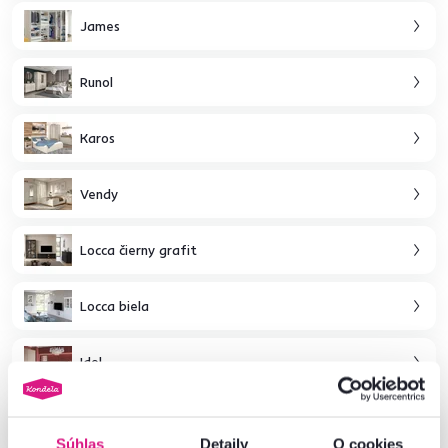
James
Runol
Karos
Vendy
Locca čierny grafit
Locca biela
Idol
Domca
Súhlas
Detaily
O cookies