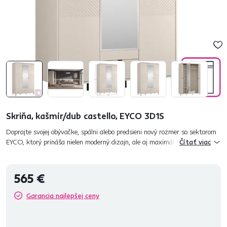
Skriňa, kašmír/dub castello, EYCO 3D1S
Doprajte svojej obývačke, spálni alebo predsieni nový rozmer so sektorom
EYCO, ktorý prináša nielen moderný dizajn, ale aj maximálnu flexibilitu.
Čítať viac
Tento nábytok je ideálny pre každého, kto hľadá št...
565 €
Garancia najlepšej ceny