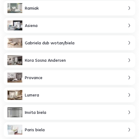
Ramiak
Asiena
Gabriela dub wotan/biela
Kora Sosna Andersen
Provance
Lumera
Invita biela
Paris biela