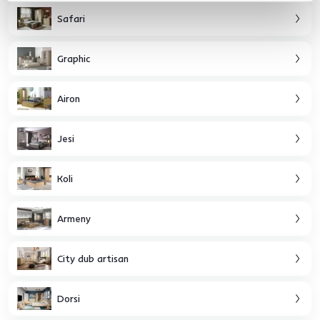
Safari
Graphic
Airon
Jesi
Koli
Armeny
City dub artisan
Dorsi