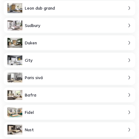
Leon dub grand
Sudbury
Duken
City
Paris sivá
Bafra
Fidel
Nust