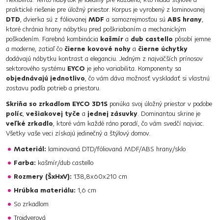
praktické riešenie pre úložný priestor. Korpus je vyrobený z laminovanej
DTD
, dvierka sú z fóliovanej
MDF
a samozrejmosťou sú
ABS hrany
,
ktoré chránia hrany nábytku pred poškriabaním a mechanickým
poškodením. Farebná kombinácia
kašmír
a
dub castello
pôsobí jemne
a moderne, zatiaľ čo
čierne kovové nohy
a
čierne úchytky
dodávajú nábytku kontrast a eleganciu. Jedným z najväčších prínosov
sektorového systému
EYCO
je jeho variabilita. Komponenty sa
objednávajú jednotlivo
, čo vám dáva možnosť vyskladať si vlastnú
zostavu podľa potrieb a priestoru.
Skriňa so zrkadlom EYCO 3D1S
ponúka svoj úložný priestor v podobe
políc
,
vešiakovej tyče
a
jednej zásuvky
. Dominantou skrine je
veľké zrkadlo
, ktoré vám každé ráno poradí, čo vám svedčí najviac.
Všetky vaše veci získajú jedinečný a štýlový domov.
Materiál:
laminovaná DTD/fóliovaná MDF/ABS hrany/sklo
Farba:
kašmír/dub castello
Rozmery (ŠxHxV):
138,8x60x210 cm
Hrúbka materiálu:
1,6 cm
So zrkadlom
Trojdverová