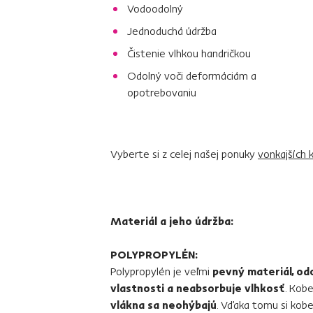
Vodoodolný
Jednoduchá údržba
Čistenie vlhkou handričkou
Odolný voči deformáciám a
opotrebovaniu
Vyberte si z celej našej ponuky
vonkajších 
Materiál a jeho údržba:
POLYPROPYLÉN:
Polypropylén je veľmi
pevný materiál, odo
vlastnosti a neabsorbuje vlhkosť
. Kob
vlákna sa neohýbajú
. Vďaka tomu si kob