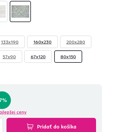
133x190
160x230
200x280
57x90
67x120
80x150
-7%
ajlepšej ceny
Pridať do košíka