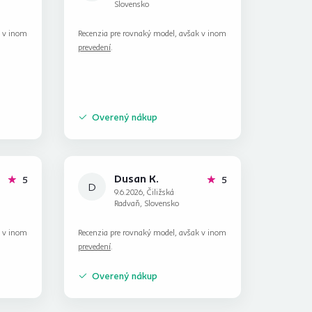
Slovensko
k v inom
Recenzia pre rovnaký model, avšak v inom
prevedení
.
Overený nákup
Dusan K.
hviezdičiek
hviezdičiek
5
5
D
9.6.2026, Čiližská
Radvaň, Slovensko
k v inom
Recenzia pre rovnaký model, avšak v inom
prevedení
.
Overený nákup