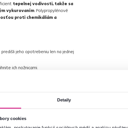
ficient
tepelnej vodivosti, takže sa
vým vykurovaním
. Polypropylénové
osťou proti chemikáliám a
e predišli jeho opotrebeniu len na jednej
rihnite ich nožnicami.
ždeň
.
ívajte suchú savú látku.
Detaily
enu
. Aplikujte na koberec a podľa návodu
rec dôkladne vysajte. Táto metóda sa
m.
bory cookies
ohli koberec poškodiť.
eklám, poskytovanie funkcií sociálnych médií a analýzu návšte