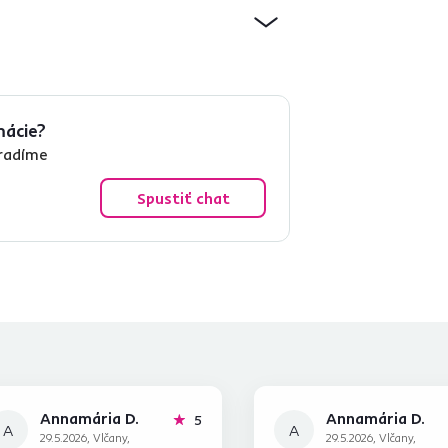
mácie?
oradíme
Spustiť chat
Annamária D.
Annamária D.
hviezdičiek
5
A
A
29.5.2026, Vlčany,
29.5.2026, Vlčany,