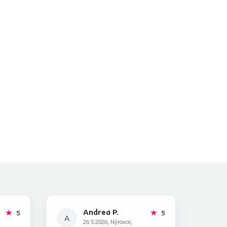
Andrea P.
hviezdičiek
hviezdičiek
5
5
A
26.5.2026, Nýrovce,