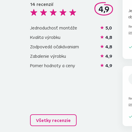
14
recenzií
4,9
Je
ob
Re
Jednoduchosť montáže
5,0
pr
Kvalita výrobku
4,8
Zodpovedá očakávaniam
4,8
Zabalenie výrobku
4,9
Pomer hodnoty a ceny
4,9
Re
pr
Všetky recenzie