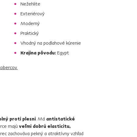
Nežehlite
Exteriérový
Moderný
Praktický
Vhodný na podlahové kúrenie
Krajina pôvodu:
Egypt
kobercov.
lný proti plesni
. Má
antistatické
erce majú
veľmi dobrú elasticitu,
erec zachováva pekný a atraktívny vzhľad