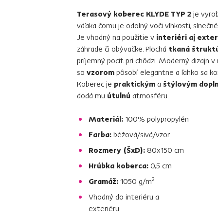
Terasový koberec KLYDE TYP 2
je vyro
vďaka čomu je odolný voči vlhkosti, slnečn
Je vhodný na použitie v
interiéri aj exter
záhrade či obývačke. Plochá
tkaná štrukt
príjemný pocit pri chôdzi. Moderný dizajn 
so
vzorom
pôsobí elegantne a ľahko sa ko
Koberec je
praktickým
a
štýlovým dopl
dodá mu
útulnú
atmosféru.
Materiál:
100% polypropylén
Farba:
béžová/sivá/vzor
Rozmery (ŠxD):
80x150 cm
Hrúbka koberca:
0,5 cm
2
Gramáž:
1050 g/m
Vhodný do interiéru a
exteriéru