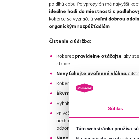
po dlhú dobu. Polypropylén má najvyšší koe
ideálne hodí do miestnosti s podlaho
koberce sa vyznačujú
veľmi dobrou odoln
organickým rozpúšťadlám
.
Čistenie a údržba:
Koberec
pravidelne otáčajte
, aby st
strane.
Nevyťahujte uvoľnené vlákna
, odst
Koberec
vysávajte min. 2 - 3 x za tý
Škvrny ihneď vyčistite
.
Vyhnite sa
namáčaniu koberca
, použ
Súhlas
Pri väčšom znečistení použite
suchú p
nechajte istý čas pôsobiť. Potom kobe
odporúča pri kobercoch s kratším vlaso
Táto webstránka používa sú
Nepoužívajte chemikálie
, ktoré by m
Na prispôsobenie obsahu a r