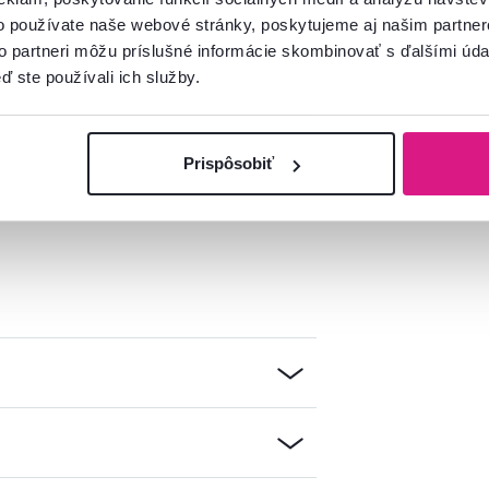
o používate naše webové stránky, poskytujeme aj našim partner
ajú prať v práčke
.
to partneri môžu príslušné informácie skombinovať s ďalšími údaj
porúčame
profesionálne čistenie
.
ď ste používali ich služby.
Prispôsobiť