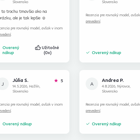
Slovensko
Slovensko
 to trochu tmavšia ako na
Recenzia pre rovnaký model, avša
rázku, ale je tak lepšie ☺️
prevedení
.
cenzia pre rovnaký model, avšak v inom
evedení
.
Overený
Užitočné
nákup
(0x)
Overený nákup
Júlia S.
Andrea P.
hviezdičiek
5
J
A
14.5.2026, Hažlín,
4.8.2026, Nýrovce,
Slovensko
Slovensko
cenzia pre rovnaký model, avšak v inom
Recenzia pre rovnaký model, avša
evedení
.
prevedení
.
Overený nákup
Overený nákup