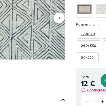
Rozmery (cm)
120x170
240x330
80x250
13 €
12 €
Garancia n