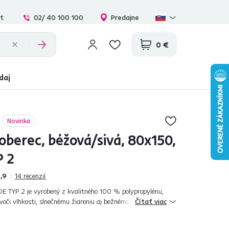
at
02/ 40 100 100
Predajne
0 €
daj
Novinka
oberec, béžová/sivá, 80x150,
 2
,9
14
recenzií
DE TYP 2 je vyrobený z kvalitného 100 % polypropylénu,
voči vlhkosti, slnečnému žiareniu aj bežnému opotrebovaniu.
Čítať viac
 interiéri aj ext...