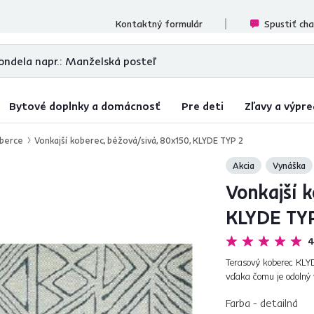
cenzií
Kontaktný formulár
Spustiť ch
Bytové doplnky a domácnosť
Pre deti
Zľavy a výpre
oberce
Vonkajší koberec, béžová/sivá, 80x150, KLYDE TYP 2
Akcia
Vynáška
Vonkajší k
KLYDE TYP
4
Terasový koberec KLY
vďaka čomu je odolný 
Je vhodný na použitie v
Farba - detailná