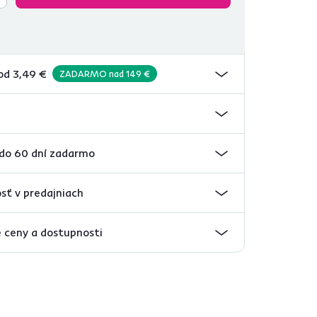
od 3,49 €
ZADARMO nad 149 €
 do 60 dní zadarmo
sť v predajniach
 ceny a dostupnosti