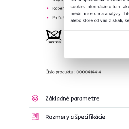
cookie. Informácie o tom, ak
Koberce z polypropylénu sa
neodporúč
médií, inzercie a analýzy. Tí
Pri ťažko odstrániteľných škvrnách od
alebo ktoré od vás získali, ke
Číslo produktu : 0000414414
Základné parametre
Rozmery a špecifikácie