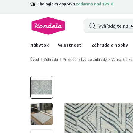
Ekologická doprava
zadarmo nad 199 €
4,7
31 157
overených produktových re
Nábytok
Miestnosti
Záhrada a hobby
Úvod
Záhrada
Príslušenstvo do záhrady
Vonkajšie k