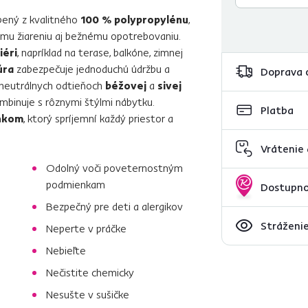
bený z kvalitného
100 % polypropylénu
,
ému žiareniu aj bežnému opotrebovaniu.
iéri
, napríklad na terase, balkóne, zimnej
úra
zabezpečuje jednoduchú údržbu a
Doprava 
v neutrálnych odtieňoch
béžovej
a
sivej
mbinuje s rôznymi štýlmi nábytku.
Platba
nkom
, ktorý spríjemní každý priestor a
Vrátenie
Odolný voči poveternostným
podmienkam
Dostupno
Bezpečný pre deti a alergikov
Stráženie
Neperte v práčke
Nebieľte
Nečistite chemicky
Nesušte v sušičke