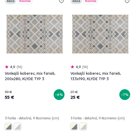
Akcia
Novinka
Akcia
Novinka
4,9
14
4,9
14
Vonkajší koberec, mix farieb,
Vonkajší koberec, mix farieb,
200x280, KLYDE TYP 3
133x190, KLYDE TYP 3
59 €
27 €
-6%
-7%
55 €
25 €
3 Farba - detailná, 9 Rozmerov (cm)
3 Farba - detailná, 9 Rozmerov (cm)