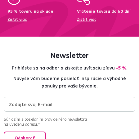
95 % tovaru na sklade
Vrátenie tovaru do 60 dní
Zistiť viac
Zistiť viac
Newsletter
Prihláste sa na odber a získajte uvítaciu zľavu
-5 %
.
Navyše vám budeme posielať inšpirácie a výhodné
ponuky pre vaše bývanie.
Súhlasím s posielaním pravidelného newslettra
na uvedenú adresu.*
Odoberať