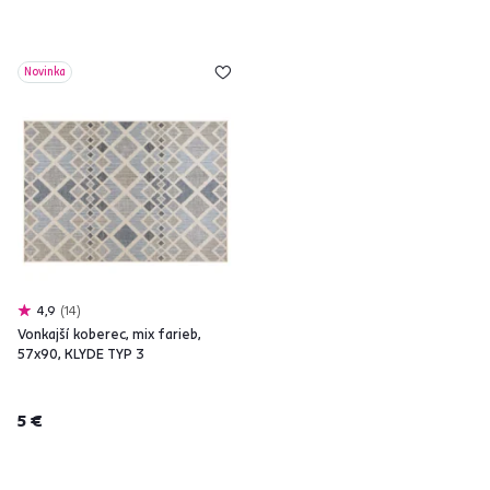
Novinka
4,9
14
Vonkajší koberec, mix farieb,
57x90, KLYDE TYP 3
5 €