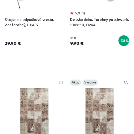
5,0
1
Stojan na odpadkové vrecia,
Detská deka, farebný patchwork,
viacfarebný, FIXA 3
100x150, CIMA
16 €
-38%
29,90 €
9,90 €
Akcia
Vynáška