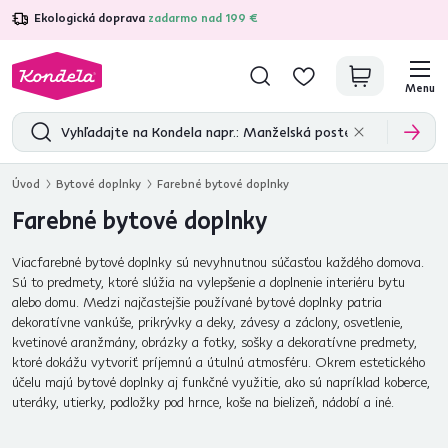
Ekologická doprava
zadarmo nad 199 €
4,7
31 211
overených produktových recenzií
Menu
Úvod
Bytové doplnky
Farebné bytové doplnky
Farebné bytové doplnky
Viacfarebné bytové doplnky sú nevyhnutnou súčasťou každého domova.
Sú to predmety, ktoré slúžia na vylepšenie a doplnenie interiéru bytu
alebo domu. Medzi najčastejšie používané bytové doplnky patria
dekoratívne vankúše, prikrývky a deky, závesy a záclony, osvetlenie,
kvetinové aranžmány, obrázky a fotky, sošky a dekoratívne predmety,
ktoré dokážu vytvoriť príjemnú a útulnú atmosféru. Okrem estetického
účelu majú bytové doplnky aj funkčné využitie, ako sú napríklad koberce,
uteráky, utierky, podložky pod hrnce, koše na bielizeň, nádobí a iné.