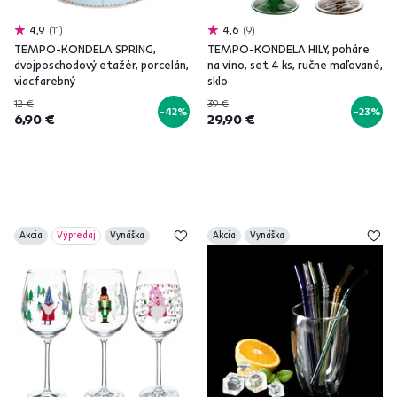
4,9
11
4,6
9
TEMPO-KONDELA SPRING,
TEMPO-KONDELA HILY, poháre
dvojposchodový etažér, porcelán,
na víno, set 4 ks, ručne maľované,
viacfarebný
sklo
12 €
39 €
-42%
-23%
6,90 €
29,90 €
Akcia
Výpredaj
Vynáška
Akcia
Vynáška