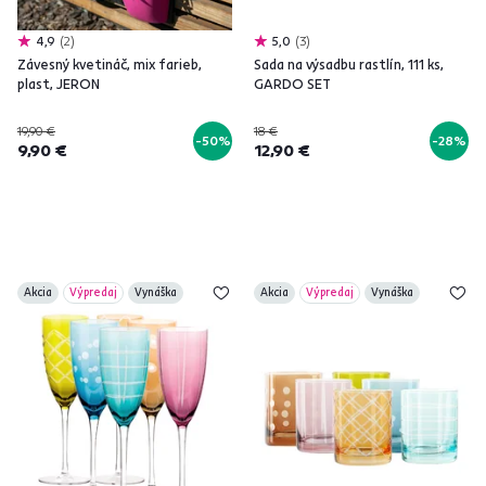
4,9
2
5,0
3
Závesný kvetináč, mix farieb,
Sada na výsadbu rastlín, 111 ks,
plast, JERON
GARDO SET
19,90 €
18 €
-50%
-28%
9,90 €
12,90 €
Akcia
Výpredaj
Vynáška
Akcia
Výpredaj
Vynáška