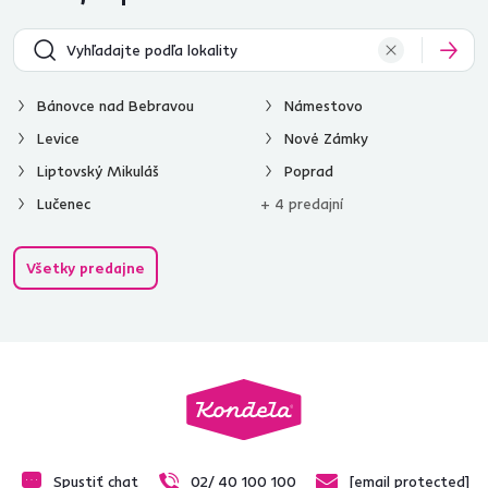
Bánovce nad Bebravou
Námestovo
Levice
Nové Zámky
Liptovský Mikuláš
Poprad
Lučenec
+ 4 predajní
Všetky predajne
Spustiť chat
02/ 40 100 100
[email protected]