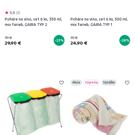
5,0
1
Poháre na víno, set 6 ks, 350 ml,
Poháre na víno, set 6 ks, 500 ml,
mix farieb, GAIRA TYP 2
mix farieb, GAIRA TYP 1
39 €
35 €
-23%
-28%
29,90 €
24,90 €
Akcia
Výpredaj
Vynáška