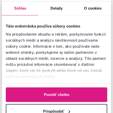
Súhlas
Detaily
O cookies
5,0
3
5,0
3
Táto webstránka používa súbory cookies
Koberec, mix farieb/vzor,
Koberec, mix farieb/vzor,
100x140, PELTON TYP 2
100x140, PELTON TYP 1
Na prispôsobenie obsahu a reklám, poskytovanie funkcií
sociálnych médií a analýzu návštevnosti používame
18 €
18 €
-22%
-22%
14 €
súbory cookie. Informácie o tom, ako používate naše
14 €
webové stránky, poskytujeme aj našim partnerom v
oblasti sociálnych médií, inzercie a analýzy. Títo partneri
2 Farba - detailná, 3 Rozmery (cm)
môžu príslušné informácie skombinovať s ďalšími
2 Farba - detailná, 3 Rozmery (cm)
údajmi, ktoré ste im poskytli alebo ktoré od vás získali,
keď ste používali ich služby.
Akcia
Vynáška
Povoliť všetko
Prispôsobiť