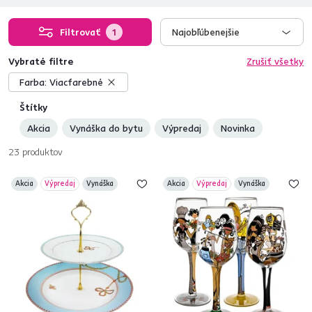
Filtrovať
1
Najobľúbenejšie
Vybraté filtre
Zrušiť všetky
Farba:
Viacfarebné
Štítky
Akcia
Vynáška do bytu
Výpredaj
Novinka
23
produktov
Akcia
Výpredaj
Vynáška
Akcia
Výpredaj
Vynáška