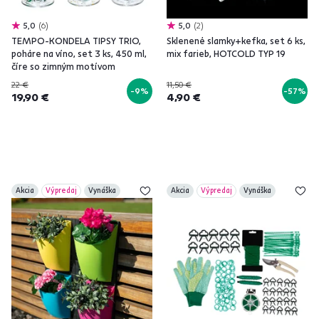
5,0
6
5,0
2
TEMPO-KONDELA TIPSY TRIO,
Sklenené slamky+kefka, set 6 ks,
poháre na víno, set 3 ks, 450 ml,
mix farieb, HOTCOLD TYP 19
číre so zimným motívom
22 €
11,50 €
-9%
-57%
19,90 €
4,90 €
Akcia
Výpredaj
Vynáška
Akcia
Výpredaj
Vynáška