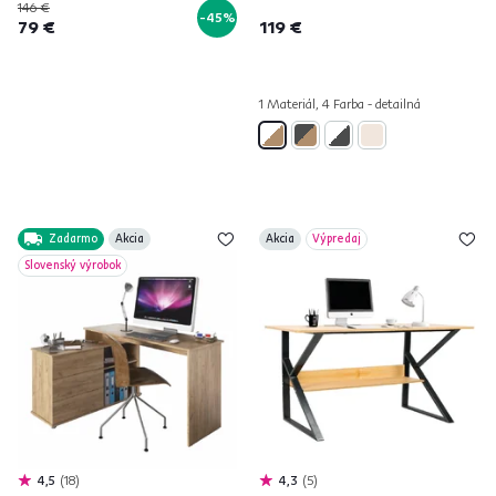
146 €
-45%
79 €
119 €
1 Materiál, 4 Farba - detailná
Zadarmo
Akcia
Akcia
Výpredaj
Slovenský výrobok
4,5
18
4,3
5