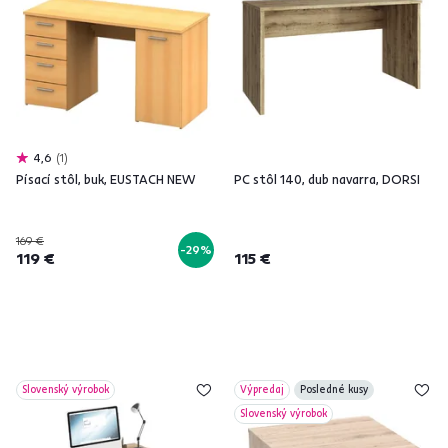
4,6
1
Písací stôl, buk, EUSTACH NEW
PC stôl 140, dub navarra, DORSI
169 €
-29%
119 €
115 €
Slovenský výrobok
Výpredaj
Posledné kusy
Slovenský výrobok