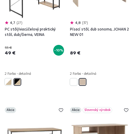
4,7
27
4,8
37
PC stôl/viacúčelový praktický
Písací stôl, dub sonoma, JOHAN 2
stôl, dub/čierna, VEINA
NEW 01
55 €
-10%
49 €
89 €
2 Farba - detailná
2 Farba - detailná
Akcia
Akcia
Slovenský výrobok