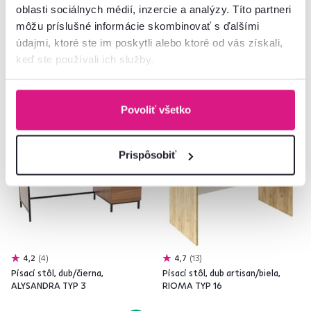
oblasti sociálnych médií, inzercie a analýzy. Títo partneri
1 Materiál, 4 Farba - detailná
2 Materiál, 2 Farba - detailná
môžu príslušné informácie skombinovať s ďalšími
údajmi, ktoré ste im poskytli alebo ktoré od vás získali,
keď ste používali ich služby.
Akcia
Výpredaj
Slovenský výrobok
Povoliť všetko
Prispôsobiť
4,2
4
4,7
13
Písací stôl, dub/čierna,
Písací stôl, dub artisan/biela,
ALYSANDRA TYP 3
RIOMA TYP 16