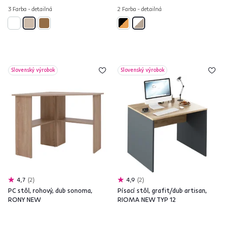
3 Farba - detailná
2 Farba - detailná
Slovenský výrobok
Slovenský výrobok
4,7
2
4,9
2
PC stôl, rohový, dub sonoma,
Písací stôl, grafit/dub artisan,
RONY NEW
RIOMA NEW TYP 12