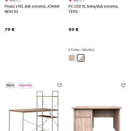
Písací stôl, dub sonoma, JOHAN
PC stôl 1S, biela/dub sonoma,
NEW 02
TEYO
79 €
99 €
2 Farba - detailná
Akcia
Výpredaj