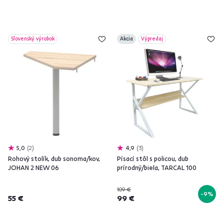
Slovenský výrobok
Akcia
Výpredaj
5,0
2
4,9
3
Rohový stolík, dub sonoma/kov,
Písací stôl s policou, dub
JOHAN 2 NEW 06
prírodný/biela, TARCAL 100
109 €
-9%
55 €
99 €