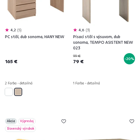
4,2
5
4,6
3
PC stôl, dub sonoma, HANY NEW
Písací stôl s výsuvom, dub
sonoma, TEMPO ASISTENT NEW
023
99 €
-20%
165 €
79 €
2 Farba - detailná
1 Farba - detailná
Akcia
Výpredaj
Slovenský výrobok