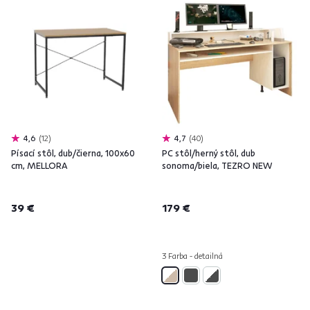
4,6
12
4,7
40
Písací stôl, dub/čierna, 100x60
PC stôl/herný stôl, dub
cm, MELLORA
sonoma/biela, TEZRO NEW
39 €
179 €
3 Farba - detailná