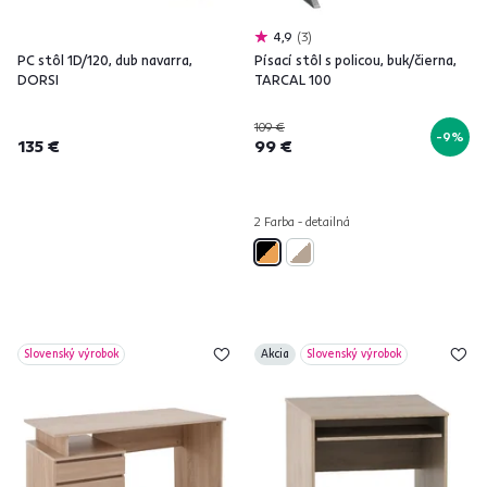
4,9
3
PC stôl 1D/120, dub navarra,
Písací stôl s policou, buk/čierna,
DORSI
TARCAL 100
109 €
-9%
135 €
99 €
2 Farba - detailná
Slovenský výrobok
Akcia
Slovenský výrobok