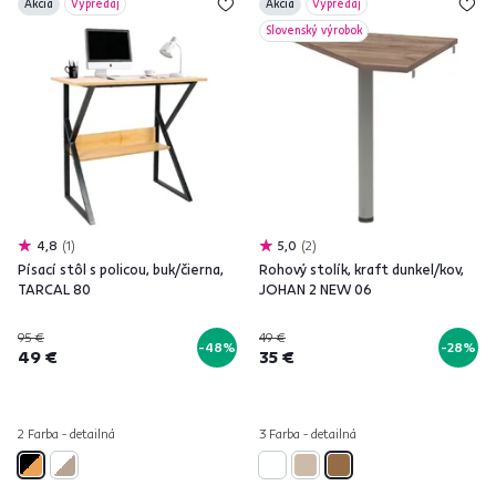
Akcia
Výpredaj
Akcia
Výpredaj
Slovenský výrobok
4,8
1
5,0
2
Písací stôl s policou, buk/čierna,
Rohový stolík, kraft dunkel/kov,
TARCAL 80
JOHAN 2 NEW 06
95 €
49 €
-48%
-28%
49 €
35 €
2 Farba - detailná
3 Farba - detailná