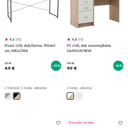
4,6
15
4,8
13
Písací stôl, dub/čierna, 150x60
PC stôl, dub sonoma/biela,
cm, MELLORA
SAMSON NEW
55 €
119 €
-10%
-16%
49 €
99 €
2 Materiál, 2 Farba - detailná
2 Farba - detailná
Slovenský výrobok