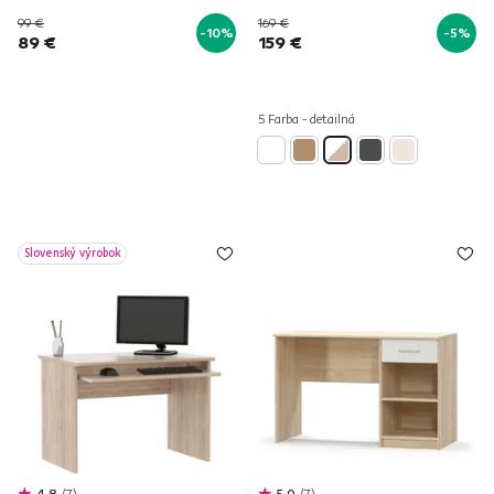
99 €
169 €
-10%
-5%
89 €
159 €
5 Farba - detailná
Slovenský výrobok
4,8
7
5,0
7