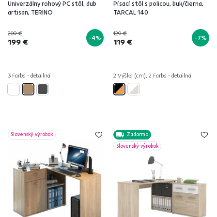
Univerzálny rohový PC stôl, dub
Písací stôl s policou, buk/čierna,
artisan, TERINO
TARCAL 140
209 €
129 €
-4%
-7%
199 €
119 €
3 Farba - detailná
2 Výška (cm), 2 Farba - detailná
Slovenský výrobok
Zadarmo
Slovenský výrobok