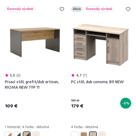
Slovenský výrobok
Akcia
Slovenský výrobok
5,0
6
4,7
7
Písací stôl, grafit/dub artisan,
PC stôl, dub sonoma, B9 NEW
RIOMA NEW TYP 11
189 €
-5%
109 €
179 €
1 Materiál, 4 Farba - detailná
4 Farba - detailná