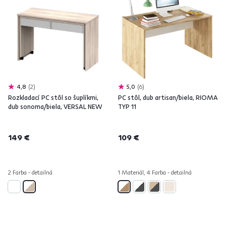
4,8
2
5,0
6
Rozkladací PC stôl so šuplíkmi,
PC stôl, dub artisan/biela, RIOMA
dub sonoma/biela, VERSAL NEW
TYP 11
149 €
109 €
2 Farba - detailná
1 Materiál, 4 Farba - detailná