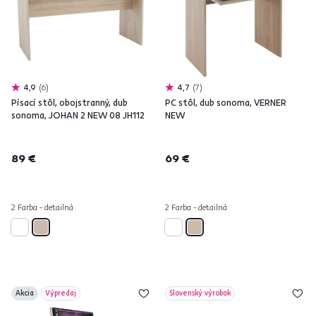
4,9
6
4,7
7
Písací stôl, obojstranný, dub
PC stôl, dub sonoma, VERNER
sonoma, JOHAN 2 NEW 08 JH112
NEW
89 €
69 €
2 Farba - detailná
2 Farba - detailná
Akcia
Výpredaj
Slovenský výrobok