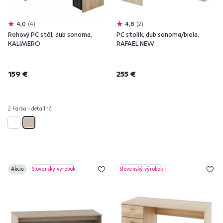
4,0
4
4,8
2
Rohový PC stôl, dub sonoma,
PC stolík, dub sonoma/biela,
KALIMERO
RAFAEL NEW
159 €
255 €
2 Farba - detailná
Akcia
Slovenský výrobok
Slovenský výrobok