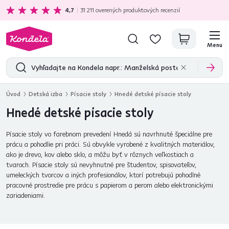
Ekologická doprava
zadarmo nad 199 €
4,7
31 211
overených produktových recenzií
Menu
Úvod
Detská izba
Písacie stoly
Hnedé detské písacie stoly
Hnedé detské písacie stoly
Písacie stoly vo farebnom prevedení Hnedá sú navrhnuté špeciálne pre
prácu a pohodlie pri práci. Sú obvykle vyrobené z kvalitných materiálov,
ako je drevo, kov alebo sklo, a môžu byť v rôznych veľkostiach a
tvaroch. Písacie stoly sú nevyhnutné pre študentov, spisovateľov,
umeleckých tvorcov a iných profesionálov, ktorí potrebujú pohodlné
pracovné prostredie pre prácu s papierom a perom alebo elektronickými
zariadeniami.