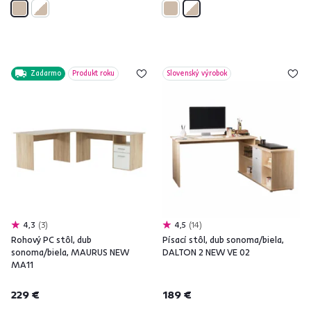
Zadarmo
Produkt roku
Slovenský výrobok
4,3
3
4,5
14
Rohový PC stôl, dub
Písací stôl, dub sonoma/biela,
sonoma/biela, MAURUS NEW
DALTON 2 NEW VE 02
MA11
229 €
189 €