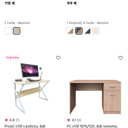
115 €
99 €
2 Farba - detailná
1 Materiál, 4 Farba - detailná
Výpredaj
4,8
1
4,1
6
Písací stôl s policou, dub
PC stôl 1D1S/120, dub sonoma,