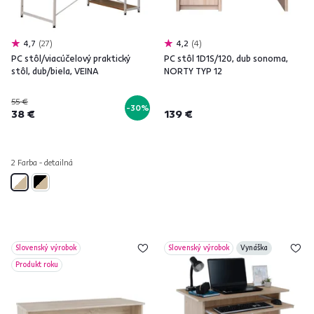
4,7
27
4,2
4
PC stôl/viacúčelový praktický
PC stôl 1D1S/120, dub sonoma,
stôl, dub/biela, VEINA
NORTY TYP 12
55 €
-30%
38 €
139 €
2 Farba - detailná
Slovenský výrobok
Slovenský výrobok
Vynáška
Produkt roku