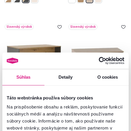
Slovenský výrobok
Slovenský výrobok
Súhlas
Detaily
O cookies
4,7
13
5,0
8
Písací stôl, grafit/dub artisan,
Písací stôl, dub sonoma, TEMPO
Táto webstránka používa súbory cookies
RIOMA NEW TYP 16
ASISTENT NEW 021 PI
Na prispôsobenie obsahu a reklám, poskytovanie funkcií
sociálnych médií a analýzu návštevnosti používame
119 €
75 €
súbory cookie. Informácie o tom, ako používate naše
webové stránky, poskytujeme aj našim partnerom v