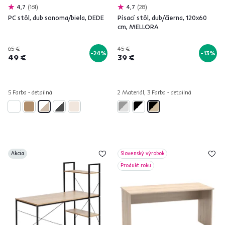
4,7
161
4,7
28
PC stôl, dub sonoma/biela, DEDE
Písací stôl, dub/čierna, 120x60
cm, MELLORA
65 €
45 €
-24%
-13%
49 €
39 €
5 Farba - detailná
2 Materiál, 3 Farba - detailná
Akcia
Slovenský výrobok
Produkt roku