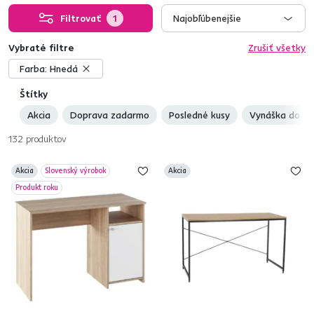
Filtrovať
1
Najobľúbenejšie
Vybraté filtre
Zrušiť všetky
Farba:
Hnedá
Štítky
Akcia
Doprava zadarmo
Posledné kusy
Vynáška do by
132
produktov
Akcia
Slovenský výrobok
Akcia
Produkt roku