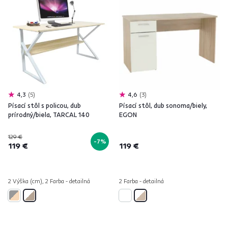
4,3
5
4,6
3
Písací stôl s policou, dub
Písací stôl, dub sonoma/biely,
prírodný/biela, TARCAL 140
EGON
129 €
-7%
119 €
119 €
2 Výška (cm), 2 Farba - detailná
2 Farba - detailná