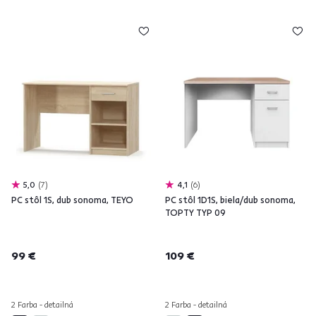
5,0
7
4,1
6
PC stôl 1S, dub sonoma, TEYO
PC stôl 1D1S, biela/dub sonoma,
TOPTY TYP 09
99 €
109 €
2 Farba - detailná
2 Farba - detailná