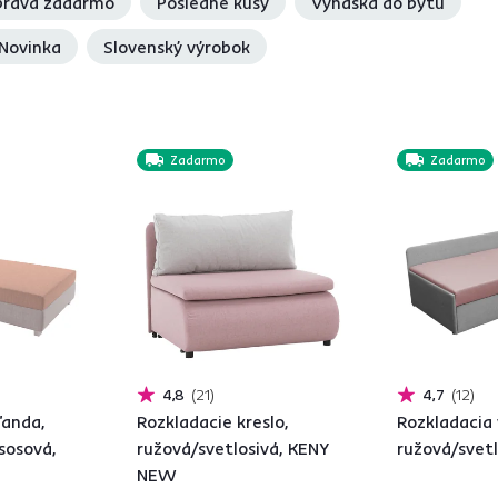
rava zadarmo
Posledné kusy
Vynáška do bytu
Novinka
Slovenský výrobok
Zadarmo
Zadarmo
4,8
21
4,7
12
ľanda,
Rozkladacie kreslo,
Rozkladacia 
sosová,
ružová/svetlosivá, KENY
ružová/svetl
NEW