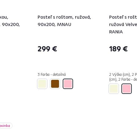
kou,
Posteľ s roštom, ružová,
Posteľ s roš
, 90x200,
90x200, MNAU
ružová Velve
RANIA
299 €
189 €
3 Farba - detailná
2 Výška (cm), 2 P
(cm), 2 Farba - d
ovinka