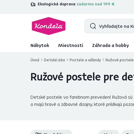
Ekologická doprava
zadarmo nad 199 €
4,7
31 285
overených produktových r
Nábytok
Miestnosti
Záhrada a hobby
Úvod
Detská izba
Postele a váľandy
Ružové postele 
Ružové postele pre de
Detské postele vo farebnom prevedení Ružová sú špe
a majú hravé a zábavné dizajny, ktoré prilákajú pozo