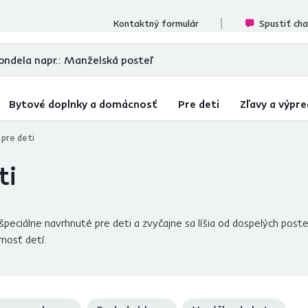
ecenzií
Kontaktný formulár
Spustiť ch
Bytové doplnky a domácnosť
Pre deti
Zľavy a výpre
pre deti
ti
ciálne navrhnuté pre deti a zvyčajne sa líšia od dospelých poste
rnosť detí.