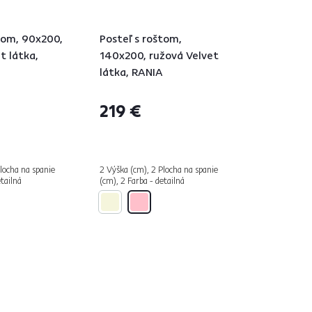
tom, 90x200,
Posteľ s roštom,
t látka,
140x200, ružová Velvet
látka, RANIA
219 €
locha na spanie
2 Výška (cm), 2 Plocha na spanie
etailná
(cm), 2 Farba - detailná