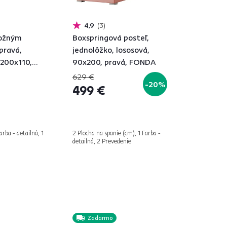
4,9
3
ložným
Boxspringová posteľ,
pravá,
jednolôžko, lososová,
 200x110,
90x200, pravá, FONDA
629 €
-20%
499 €
arba - detailná, 1
2 Plocha na spanie (cm), 1 Farba -
detailná, 2 Prevedenie
Zadarmo