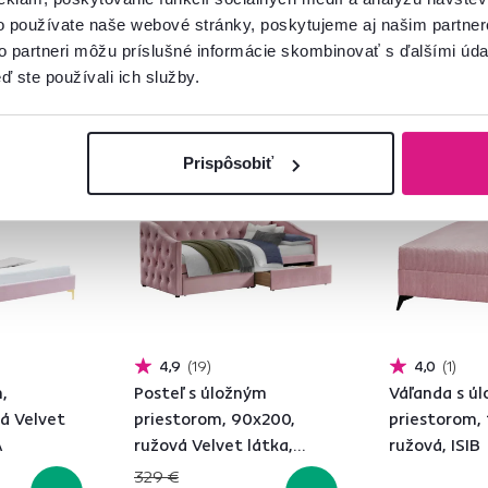
o používate naše webové stránky, poskytujeme aj našim partner
to partneri môžu príslušné informácie skombinovať s ďalšími údaj
ď ste používali ich služby.
kcia
Zadarmo
Akcia
Zadarmo
Prispôsobiť
Novinka
4,9
19
4,0
1
,
Posteľ s úložným
Váľanda s ú
á Velvet
priestorom, 90x200,
priestorom,
A
ružová Velvet látka,
ružová, ISIB
ZASKA
329 €