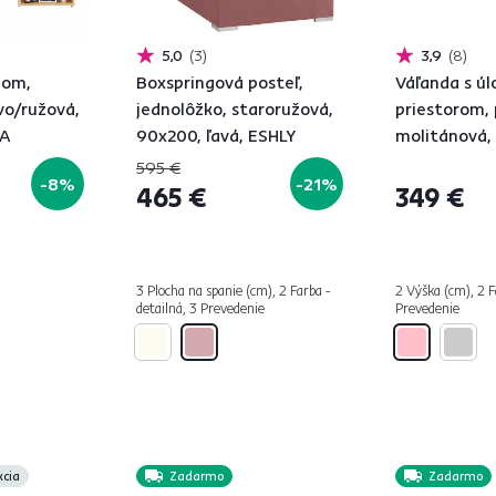
5,0
3
3,9
8
lom,
Boxspringová posteľ,
Váľanda s ú
vo/ružová,
jednolôžko, staroružová,
priestorom, 
NA
90x200, ľavá, ESHLY
molitánová,
ETILE 2
595 €
-8%
-21%
465 €
349 €
3 Plocha na spanie (cm), 2 Farba -
2 Výška (cm), 2 F
detailná, 3 Prevedenie
Prevedenie
kcia
Zadarmo
Zadarmo