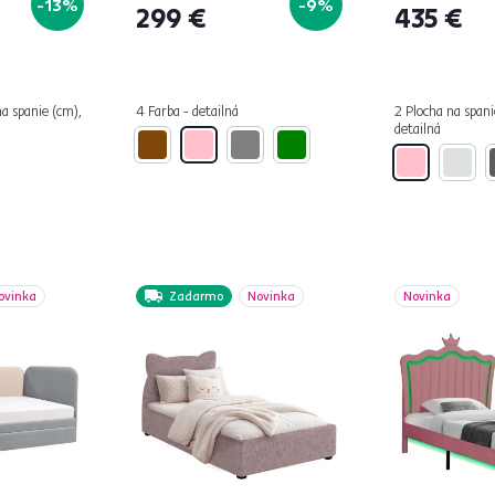
-13%
-9%
299 €
435 €
na spanie (cm),
4 Farba - detailná
2 Plocha na spani
detailná
ovinka
Zadarmo
Novinka
Novinka