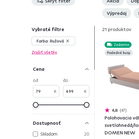
Skryť filter
Akcia
Dop
Výpredaj
Vybraté filtre
21
produktov
Farba:
Ružová
Zadarmo
Zrušiť všetky
Posledné kusy
Cena
od
do
€
€
4,8
47
Polohovacia vá
Dostupnosť
svetlohnedá/lo
DOMEN NEW
Skladom
20