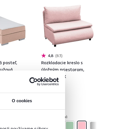
4,8
83
 posteľ,
Rozkladacie kreslo s
ružová,
úložným priestorom,
erzálna,
ružová, FLIK
255 €
O cookies
cha na spanie
6 Farba - detailná
tailná
vnosti používame súbory