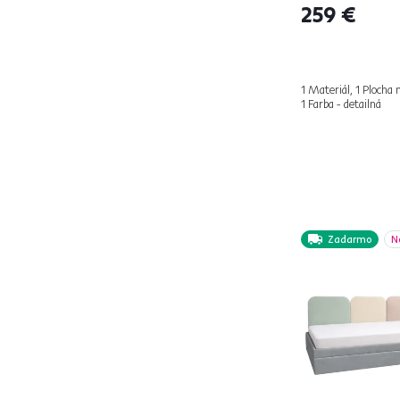
259 €
RANIA
2
ZASKA
1
Šírka (cm)
1 Materiál, 1 Plocha 
1 Farba - detailná
od
do
Hĺbka (cm)
Zadarmo
N
od
do
Výška (cm)