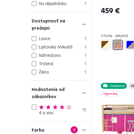
Na objednávku
1
459 €
Dostupnosť na
predajni
5 Farba - detailná
Levice
1
Liptovský Mikuláš
1
Námestovo
1
Trstená
1
Žilina
1
Zadarmo
A
Hodnotenie od
Výpredaj
zákazníkov
15
4 a viac
Farba
1