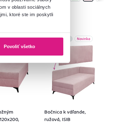
om v oblasti sociálnych
mi, ktoré ste im poskytli
Novinka
Posledné kusy
Novinka
Povoliť všetko
ložným
Bočnica k váľande,
 120x200,
ružová, ISIB