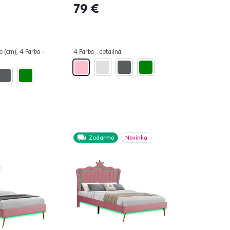
79 €
e (cm), 4 Farba -
4 Farba - detailná
Zadarmo
Novinka