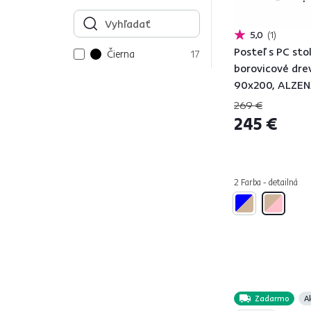
5,0
1
Posteľ s PC sto
Čierna
17
borovicové dre
Viacfarebné
1
90x200, ALZE
Tyrkysová
6
269 €
Krémová
1
245 €
Béžová
36
Zelená
15
Vzor
4
2 Farba - detailná
Biela
99
Žltá
6
Červená
10
Ružová
Modrá
12
Fialová
3
Zadarmo
A
Oranžová
11