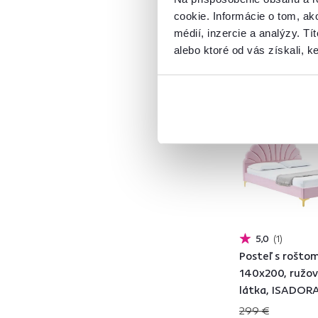
cookie. Informácie o tom, ak
médií, inzercie a analýzy. Tí
ADARA
1
alebo ktoré od vás získali, ke
ALZENA
1
AURIA UNI
1
Zadarmo
A
DOMEN
1
DUHA
1
ESHLY
2
ETILE
1
FLIK
1
FONDA
2
ISADORA
1
5,0
1
ISIB
3
Posteľ s roštom
JALEN
1
140x200, ružov
KENY
1
látka, ISADOR
MNAU
1
299 €