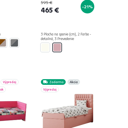
595 €
-21%
465 €
á
3 Plocha na spanie (cm), 2 Farba -
detailná, 3 Prevedenie
Výpredaj
Zadarmo
Akcia
bok
Výpredaj