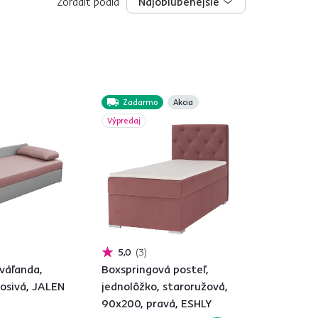
Zoradiť podľa
Najobľúbenejšie
Najobľúbenejšie
Zadarmo
Akcia
Výpredaj
5,0
3
váľanda,
Boxspringová posteľ,
osivá, JALEN
jednolôžko, staroružová,
90x200, pravá, ESHLY