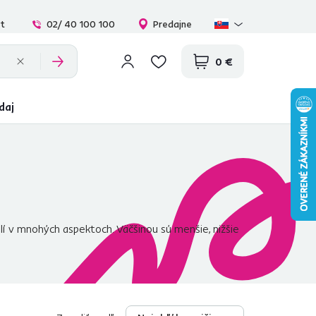
at
02/ 40 100 100
Predajne
0 €
daj
lí v mnohých aspektoch. Väčšinou sú menšie, nižšie