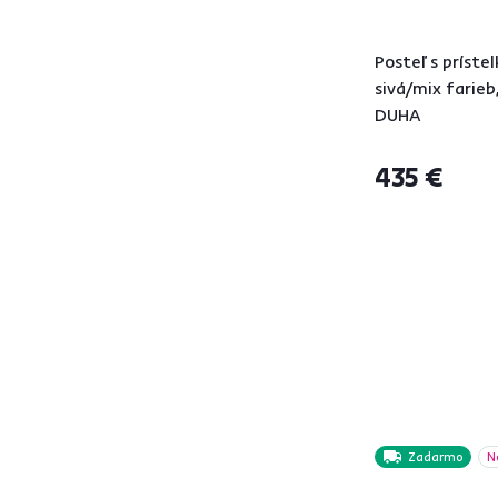
od
do
Posteľ s prístel
sivá/mix farieb
DUHA
435 €
Dodávané
S vrchným matracom
2
S matracom
11
S roštom
10
S vankúšmi
1
Funkcie
Rozkladacia
2
Polohovacie
1
Zadarmo
N
Úložný priestor
12