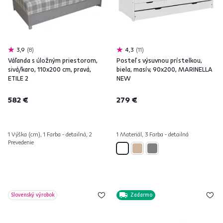
3,9
8
4,3
11
Váľanda s úložným priestorom,
Posteľ s výsuvnou prístelkou,
sivá/karo, 110x200 cm, pravá,
biela, masív, 90x200, MARINELLA
ETILE 2
NEW
582 €
279 €
1 Výška (cm), 1 Farba - detailná, 2
1 Materiál, 3 Farba - detailná
Prevedenie
Slovenský výrobok
Zadarmo