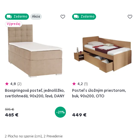
Zadarmo
Akcia
Zadarmo
Výpredaj
4,8
2
4,2
1
Boxspringová posteľ, jednolôžko,
Posteľ s úložným priestorom,
svetlohnedá, 90x200, ľavá, DANY
buk, 90x200, OTO
595 €
-21%
465 €
449 €
2 Plocha na spanie (cm), 2 Prevedenie