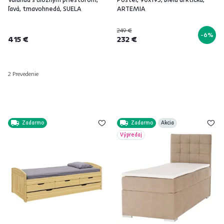
ľavá, tmavohnedá, SUELA
ARTEMIA
249 €
-6%
415 €
232 €
2 Prevedenie
Zadarmo
Zadarmo
Akcia
Výpredaj