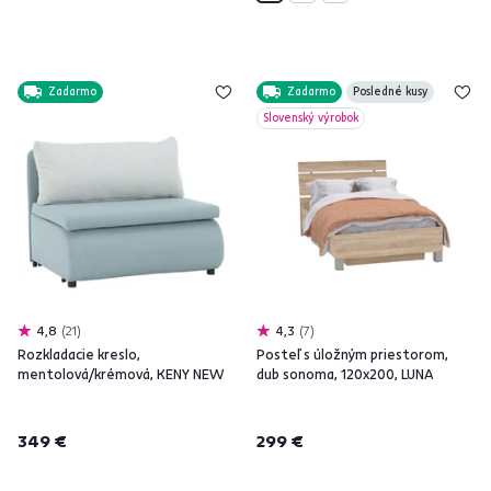
Zadarmo
Zadarmo
Posledné kusy
Slovenský výrobok
4,8
21
4,3
7
Rozkladacie kreslo,
Posteľ s úložným priestorom,
mentolová/krémová, KENY NEW
dub sonoma, 120x200, LUNA
349 €
299 €