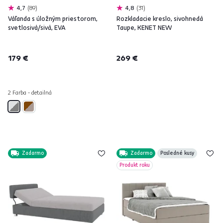
4,7
89
4,8
31
Váľanda s úložným priestorom,
Rozkladacie kreslo, sivohnedá
svetlosivá/sivá, EVA
Taupe, KENET NEW
179 €
269 €
2 Farba - detailná
Zadarmo
Zadarmo
Posledné kusy
Produkt roku