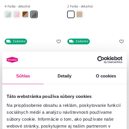
4 Farba - detailná
2 Farba - detailná
Zadarmo
Zadarmo
Súhlas
Detaily
O cookies
Táto webstránka používa súbory cookies
4,8
47
4,8
21
Na prispôsobenie obsahu a reklám, poskytovanie funkcií
Polohovacia váľanda,
Rozkladacie kreslo, hnedá/vzor
sociálnych médií a analýzu návštevnosti používame
tmavosivá/vzor, DOMEN NEW
káro, KENY NEW
súbory cookie. Informácie o tom, ako používate naše
webové stránky, poskytujeme aj našim partnerom v