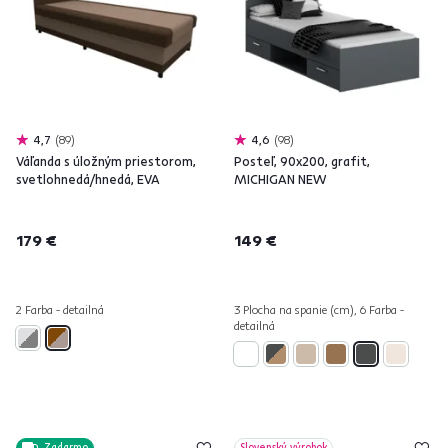
4,7
89
4,6
98
Váľanda s úložným priestorom,
Posteľ, 90x200, grafit,
svetlohnedá/hnedá, EVA
MICHIGAN NEW
179 €
149 €
2 Farba - detailná
3 Plocha na spanie (cm), 6 Farba -
detailná
Zadarmo
Slovenský výrobok