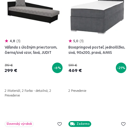
4,8
3
5,0
3
Váľanda s úložným priestorom,
Boxspringová posteľ, jednolôžko,
čierna/sivá vzor, ľavá, JUDIT
sivá, 90x200, pravá, AMIS
319 €
599 €
-6%
-21%
299 €
469 €
2 Materiál, 2 Farba - detailná, 2
2 Prevedenie
Prevedenie
Slovenský výrobok
Zadarmo