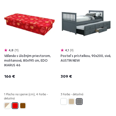
4,8
11
4,1
9
Váľanda s úložným priestorom,
Posteľ s prístelkou, 90x200, sivá,
molitanová, 80x195 cm, EDO
AUSTIN NEW
IKARUS 46
166 €
309 €
1 Plocha na spanie (cm), 4 Farba -
3 Farba - detailná
detailná