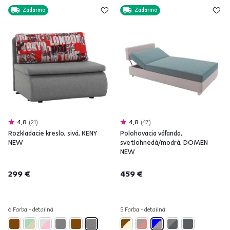
Zadarmo
Zadarmo
4,8
21
4,8
47
Rozkladacie kreslo, sivá, KENY
Polohovacia váľanda,
NEW
svetlohnedá/modrá, DOMEN
NEW
299 €
459 €
6 Farba - detailná
5 Farba - detailná