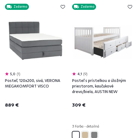
Zadarmo
Zadarmo
5,0
1
4,1
9
Posteľ, 120x200, sivá, VERONA
Posteľ s prístelkou a úložným
MEGAKOMFORT VISCO
priestorom, kaučukové
drevo/biela, AUSTIN NEW
889 €
309 €
3 Farba - detailná