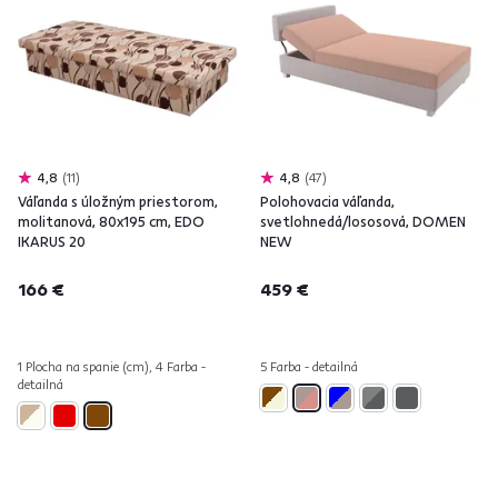
4,8
11
4,8
47
Váľanda s úložným priestorom,
Polohovacia váľanda,
molitanová, 80x195 cm, EDO
svetlohnedá/lososová, DOMEN
IKARUS 20
NEW
166 €
459 €
1 Plocha na spanie (cm), 4 Farba -
5 Farba - detailná
detailná