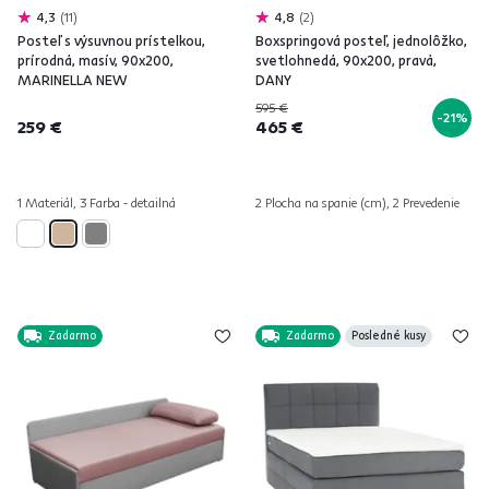
4,3
11
4,8
2
Posteľ s výsuvnou prístelkou,
Boxspringová posteľ, jednolôžko,
prírodná, masív, 90x200,
svetlohnedá, 90x200, pravá,
MARINELLA NEW
DANY
595 €
-21%
259 €
465 €
1 Materiál, 3 Farba - detailná
2 Plocha na spanie (cm), 2 Prevedenie
Zadarmo
Zadarmo
Posledné kusy