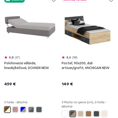
4,8
47
4,6
98
Polohovacia váľanda,
Posteľ, 90x200, dub
hnedá/béžová, DOMEN NEW
artisan/grafit, MICHIGAN NEW
459 €
149 €
5 Farba - detailná
3 Plocha na spanie (cm), 6 Farba -
detailná