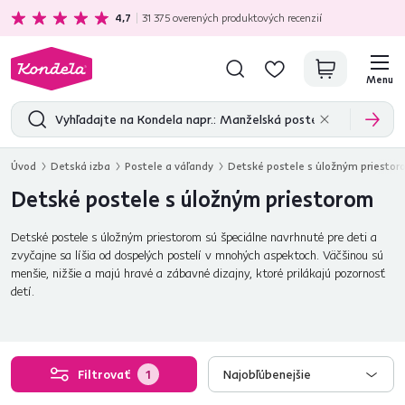
Ekologická doprava
zadarmo nad 199 €
4,7
31 375
overených produktových recenzií
Menu
Úvod
Detská izba
Postele a váľandy
Detské postele s úložným priesto
Detské postele s úložným priestorom
Detské postele s úložným priestorom sú špeciálne navrhnuté pre deti a
zvyčajne sa líšia od dospelých postelí v mnohých aspektoch. Väčšinou sú
menšie, nižšie a majú hravé a zábavné dizajny, ktoré prilákajú pozornosť
detí.
Filtrovať
1
Najobľúbenejšie