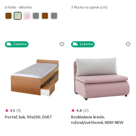
6 Farba - detailná
3 Plocha na spanie (cm)
Zadarmo
Zadarmo
4,5
3
4,8
21
Posteľ, buk, 90x200, DUET
Rozkladacie kreslo,
ružová/svetlosivá, KENY NEW