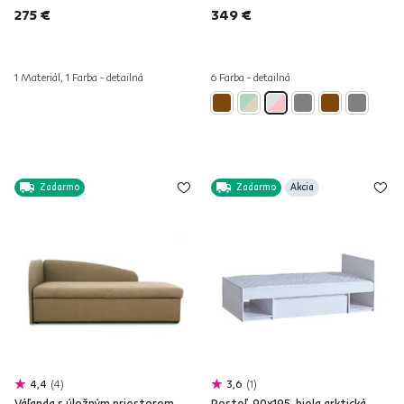
275 €
349 €
1 Materiál, 1 Farba - detailná
6 Farba - detailná
Zadarmo
Zadarmo
Akcia
4,4
4
3,6
1
Váľanda s úložným priestorom,
Posteľ, 90x195, biela arktická,