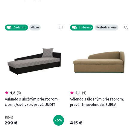
Zadarmo
Akcia
Zadarmo
Posledné kusy
4,8
3
4,4
4
Váľanda s úložným priestorom,
Váľanda s úložným priestorom,
čierna/sivá vzor, pravá, JUDIT
pravá, tmavohnedá, SUELA
319 €
-6%
299 €
415 €