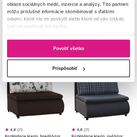
459 €
299 €
oblasti sociálnych médií, inzercie a analýzy. Títo partneri
môžu príslušné informácie skombinovať s ďalšími
údajmi, ktoré ste im poskytli alebo ktoré od vás získali,
5 Farba - detailná
6 Farba - detailná
keď ste používali ich služby.
Povoliť všetko
Zadarmo
Zadarmo
Prispôsobiť
4,8
21
4,8
21
Rozkladacie kreslo, hnedá/vzor,
Rozkladacie kreslo, sivá/vzor