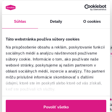
Súhlas
Detaily
O cookies
Podobné produkty
Táto webstránka používa súbory cookies
Na prispôsobenie obsahu a reklám, poskytovanie funkcií
Slovenský výrobok
Slovenský výrobok
A
sociálnych médií a analýzu návštevnosti používame
N
súbory cookie. Informácie o tom, ako používate naše
webové stránky, poskytujeme aj našim partnerom v
oblasti sociálnych médií, inzercie a analýzy. Títo partneri
môžu príslušné informácie skombinovať s ďalšími
údajmi, ktoré ste im poskytli alebo ktoré od vás získali,
keď ste používali ich služby.
4,7
162
4,8
273
Skriňa, trojdverová, dub
Skriňa, policová, dvojdverová,
Sk
Povoliť všetko
sonoma, RAMSA 3
dub artisan, SERVO TYP 1
d