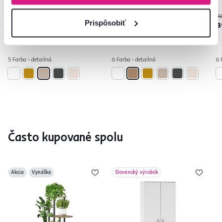
99
Prispôsobiť
119 €
89 €
8
5 Farba - detailná
6 Farba - detailná
6 
Často kupované spolu
Akcia
Vynáška
Slovenský výrobok