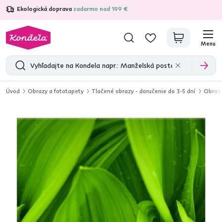
Ekologická doprava
zadarmo nad 199 €
4,7
31 333
overených produktových recenzií
Menu
Úvod
Obrazy a fototapety
Tlačené obrazy - doručenie do 3-5 dní
Obraz,