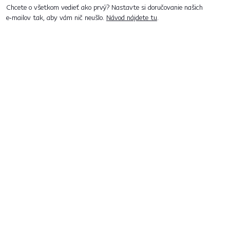
Chcete o všetkom vedieť ako prvý? Nastavte si doručovanie našich
e‑mailov tak, aby vám nič neušlo.
Návod nájdete tu
.
Predajne po celom Slovensku