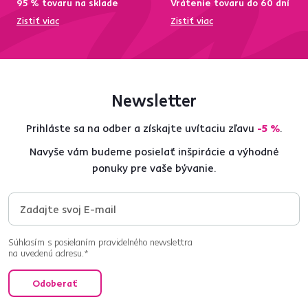
95 % tovaru na sklade
Vrátenie tovaru do 60 dní
Zistiť viac
Zistiť viac
Newsletter
Prihláste sa na odber a získajte uvítaciu zľavu
-5 %
.
Navyše vám budeme posielať inšpirácie a výhodné
ponuky pre vaše bývanie.
Súhlasím s posielaním pravidelného newslettra
na uvedenú adresu.*
Odoberať