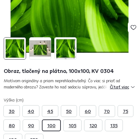
Obraz, tlačený na plátno, 100x100, KV 0304
Motívom originálny a priam neprehliadnuteľný. Čo viac si priať od
moderného obrazu? Zaveste ho nad sedaciu súpravu, jedálenský stôl,
Čítať viac
posteľ alebo napríklad, len tak na prázdne miesto a hneď bude vá...
Výška (cm)
30
40
45
50
60
70
75
80
90
100
105
120
135