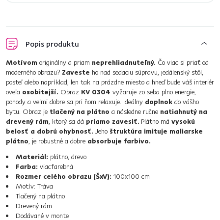
Popis produktu
Motívom
originálny a priam
neprehliadnuteľný.
Čo viac si priať od
moderného obrazu?
Zaveste
ho nad sedaciu súpravu, jedálenský stôl,
posteľ alebo napríklad, len tak na prázdne miesto a hneď bude váš interiér
oveľa
osobitejší.
Obraz
KV 0304
vyžaruje zo seba plno energie,
pohody a veľmi dobre sa pri ňom relaxuje. Ideálny
doplnok
do vášho
bytu. Obraz je
tlačený na plátno
a následne ručne
natiahnutý na
drevený rám
, ktorý sa dá
priamo zavesiť.
Plátno má
vysokú
belosť a dobrú ohybnosť.
Jeho
štruktúra imituje maliarske
plátno
, je robustné a dobre
absorbuje farbivo.
Materiál:
plátno, drevo
Farba:
viacfarebná
Rozmer celého obrazu (ŠxV):
100x100 cm
Motív: Tráva
Tlačený na plátno
Drevený rám
Dodávané v monte