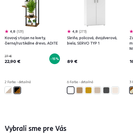
4,8
531
4,8
273
Kovový stojan na kvety,
Skriňa, policová, dvojdverová,
Z
čierna/rustikálne drevo, ADITE
biela, SERVO TYP 1
m
N
27 €
-15%
22,90 €
89 €
1
2 Farba - detailná
6 Farba - detailná
3 
Vybrali sme pre Vás