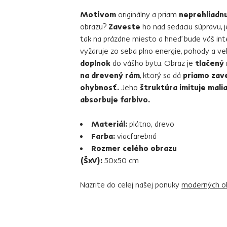
Motívom
originálny a priam
neprehliadnu
obrazu?
Zaveste
ho nad sedaciu súpravu, j
tak na prázdne miesto a hneď bude váš int
vyžaruje zo seba plno energie, pohody a veľ
doplnok
do vášho bytu. Obraz je
tlačený 
na drevený rám
, ktorý sa dá
priamo zave
ohybnosť.
Jeho
štruktúra imituje mali
absorbuje farbivo.
Materiál:
plátno, drevo
Farba:
viacfarebná
Rozmer celého obrazu
(ŠxV):
50x50 cm
Nazrite do celej našej ponuky
moderných o