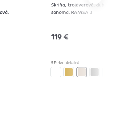
Skriňa, trojdverová, dub
ová,
sonoma, RAMSA 3
119 €
5 Farba - detailná