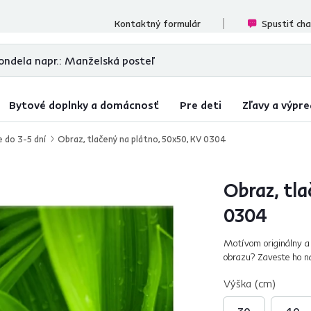
ecenzií
Kontaktný formulár
Spustiť ch
Bytové doplnky a domácnosť
Pre deti
Zľavy a výpre
e do 3-5 dní
Obraz, tlačený na plátno, 50x50, KV 0304
Obraz, tla
0304
Motívom originálny a 
obrazu? Zaveste ho nad
len tak na prázdne mi
Výška (cm)
30
40