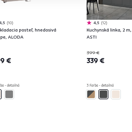
4,5
10
4,5
12
kladacia posteľ, hnedosivá
Kuchynská linka, 2 m,
upe, ALODA
ASTI
399 €
9 €
339 €
ba - detailná
3 Farba - detailná