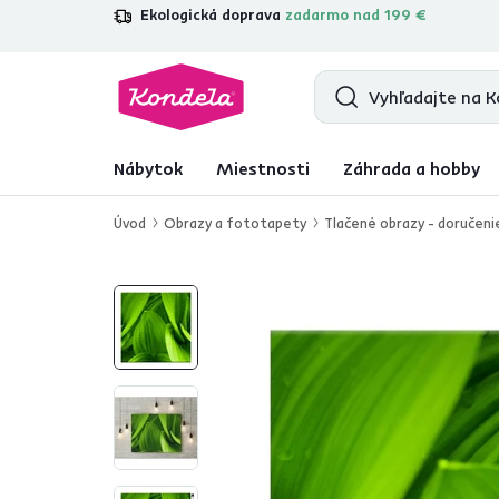
Ekologická doprava
zadarmo nad 199 €
4,7
31 285
overených produktových r
Nábytok
Miestnosti
Záhrada a hobby
Úvod
Obrazy a fototapety
Tlačené obrazy - doručeni