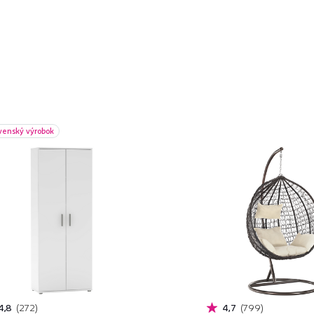
venský výrobok
4,8
272
4,7
799