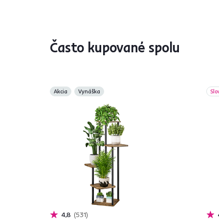
Často kupované spolu
Akcia
Vynáška
Slo
4,8
531