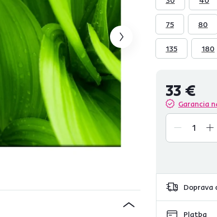
75
80
135
180
33 €
Garancia n
Doprava 
Platba