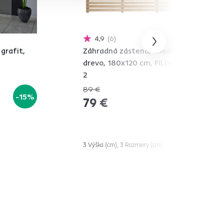
4,9
6
 grafit,
Záhradná zástena, hnedá,
drevo, 180x120 cm, FILDO TYP
2
89 €
-15%
-11%
79 €
3 Výška (cm), 3 Rozmery (cm)