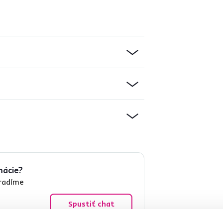
mácie?
oradíme
Spustiť chat