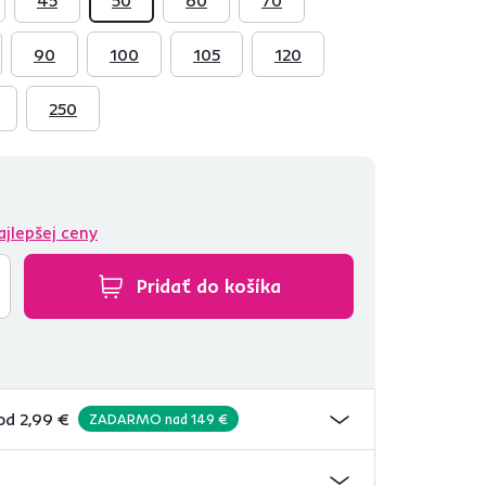
90
100
105
120
250
ajlepšej ceny
Pridať do košíka
od 2,99 €
ZADARMO nad 149 €