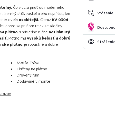
teľný.
Čo viac si priať od moderného
Vrátenie
edálenský stôl, posteľ alebo napríklad, len
eriér oveľa
osobitejší.
Obraz
KV 0304
mi dobre sa pri ňom relaxuje. Ideálny
Dostupno
na plátno
a následne ručne
natiahnutý
siť.
Plátno má
vysokú belosť a dobrú
Stráženie
arske plátno
, je robustné a dobre
Motív: Tráva
Tlačený na plátno
Drevený rám
Dodávané v monte
brazov
.