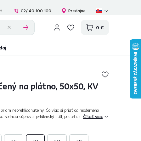
at
02/ 40 100 100
Predajne
0 €
daj
čený na plátno, 50x50, KV
priam neprehliadnuteľný. Čo viac si priať od moderného
 sedaciu súpravu, jedálenský stôl, posteľ alebo napríklad,
Čítať viac
esto a hneď bude vá...
45
50
60
70