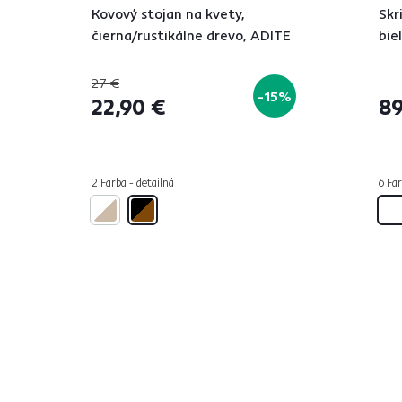
Kovový stojan na kvety,
Skr
čierna/rustikálne drevo, ADITE
bie
27 €
-15%
22,90 €
89
2 Farba - detailná
6 Far