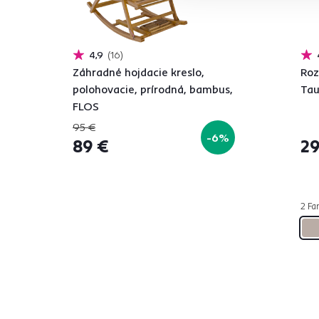
4,9
16
Záhradné hojdacie kreslo,
Roz
polohovacie, prírodná, bambus,
Ta
FLOS
95 €
-6%
89 €
29
2 Far