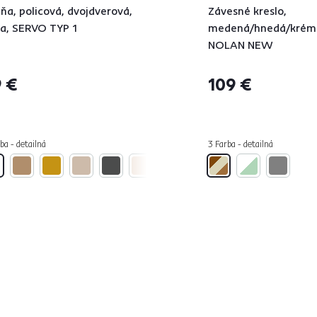
iňa, policová, dvojdverová,
Závesné kreslo,
la, SERVO TYP 1
medená/hnedá/krém
NOLAN NEW
 €
109 €
ba - detailná
3 Farba - detailná