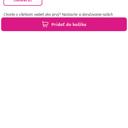
Odoberať
Chcete o všetkom vedieť ako prvý? Nastavte si doručovanie našich
e‑mailov tak, aby vám nič neušlo.
Návod nájdete tu
.
Pridať do košíka
Predajne po celom Slovensku