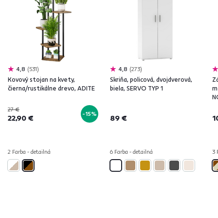
4,8
531
4,8
273
Kovový stojan na kvety,
Skriňa, policová, dvojdverová,
Z
čierna/rustikálne drevo, ADITE
biela, SERVO TYP 1
m
N
27 €
-15%
22,90 €
89 €
1
2 Farba - detailná
6 Farba - detailná
3 