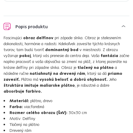
Popis produktu
Fascinujúci
obraz delfínov
pri západe slnka. Obraz je stelesnením
dokonalosti, harmónie a radosti. Kdekoľvek zavesíte týchto krásnych
tvorov, tam budú tvoriť
dominantný bod
v miestnosti. Z obrazu
vyžaruje
pokoj
, ktorý vás prenesie do centra deja. Vaša
fantázia
začne
naplno pracovať a vaša obývačka sa zmení na pláž, z ktorej pozeráte na
krásne delfíny pri západne slnka. Obraz je
tlačený na plátno
a
následne ručne
natiahnutý na drevený rám
, ktorý sa dá
priamo
zavesiť.
Plátno má
vysokú belosť a dobrú ohybnosť.
Jeho
štruktúra imituje maliarske plátno
, je robustné a dobre
absorbuje farbivo.
Materiál:
plátno, drevo
Farba:
viacfarebná
Rozmer celého obrazu (ŠxV):
30x30 cm
Motív: Delfíny
Tlačený na plátno
Drevený rám