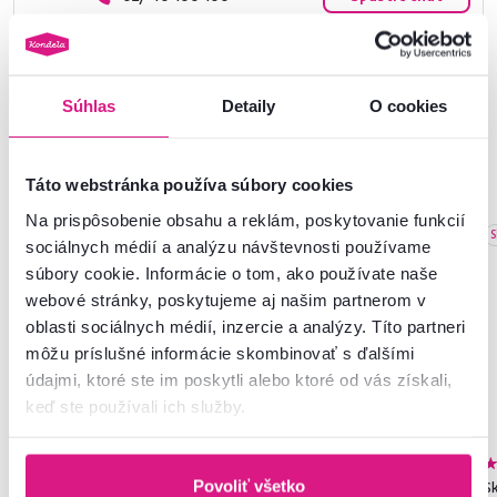
Súhlas
Detaily
O cookies
Podobné produkty
Táto webstránka používa súbory cookies
Na prispôsobenie obsahu a reklám, poskytovanie funkcií
Akcia
Slovenský výrobok
Slovenský výrobok
S
sociálnych médií a analýzu návštevnosti používame
Novinka
súbory cookie. Informácie o tom, ako používate naše
webové stránky, poskytujeme aj našim partnerom v
oblasti sociálnych médií, inzercie a analýzy. Títo partneri
môžu príslušné informácie skombinovať s ďalšími
údajmi, ktoré ste im poskytli alebo ktoré od vás získali,
keď ste používali ich služby.
4,8
273
4,6
314
Povoliť všetko
Skriňa, policová, dvojdverová,
Vešiaková skriňa s policami, dub
Sk