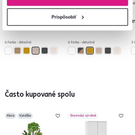
dub sonoma, SERVO TYP 1
craft zlatý, ADELI
s
99 €
Prispôsobiť
-10%
89 €
149 €
1
6 Farba - detailná
6 Farba - detailná
5 
Často kupované spolu
Akcia
Vynáška
Slovenský výrobok