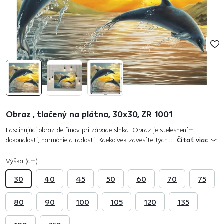
Obraz , tlačený na plátno, 30x30, ZR 1001
Fascinujúci obraz delfínov pri západe slnka. Obraz je stelesnením
dokonalosti, harmónie a radosti. Kdekoľvek zavesíte týchto krásnych
Čítať viac
tvorov, tam budú tvoriť dominantný bod v miestnosti. Z obrazu vyž...
Výška (cm)
30
40
45
50
60
70
75
80
90
100
105
120
135