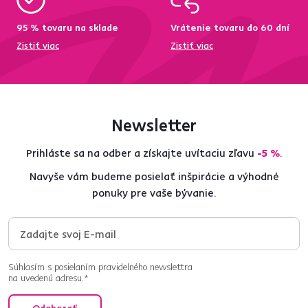
95 % tovaru na sklade
Vrátenie tovaru do 60 dní
Zistiť viac
Zistiť viac
Newsletter
Prihláste sa na odber a získajte uvítaciu zľavu
-5 %
.
Navyše vám budeme posielať inšpirácie a výhodné
ponuky pre vaše bývanie.
Súhlasím s posielaním pravidelného newslettra
na uvedenú adresu.*