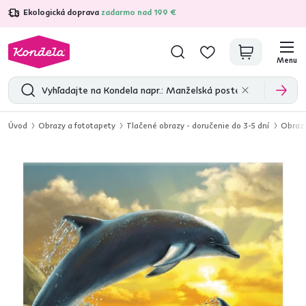
Ekologická doprava
zadarmo nad 199 €
4,7
31 333
overených produktových recenzií
Menu
Úvod
Obrazy a fototapety
Tlačené obrazy - doručenie do 3-5 dní
Obraz 