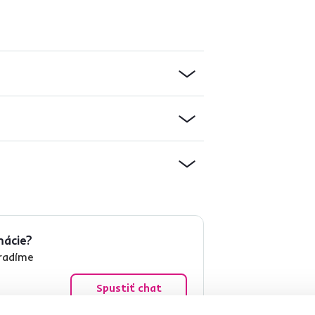
mácie?
oradíme
Spustiť chat