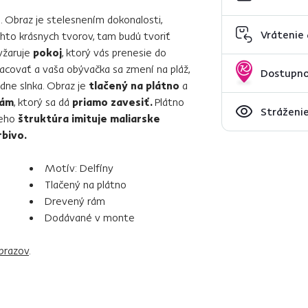
. Obraz je stelesnením dokonalosti,
Vrátenie
hto krásnych tvorov, tam budú tvoriť
yžaruje
pokoj
, ktorý vás prenesie do
acovať a vaša obývačka sa zmení na pláž,
Dostupno
dne slnka. Obraz je
tlačený na plátno
a
rám
, ktorý sa dá
priamo zavesiť.
Plátno
Stráženie
eho
štruktúra imituje maliarske
rbivo.
Motív: Delfíny
Tlačený na plátno
Drevený rám
Dodávané v monte
brazov
.