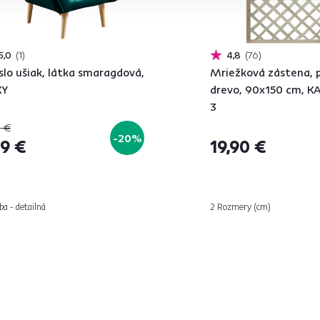
5,0
1
4,8
76
slo ušiak, látka smaragdová,
Mriežková zástena, p
KY
drevo, 90x150 cm, K
3
 €
-20%
9 €
19,90 €
ba - detailná
2 Rozmery (cm)