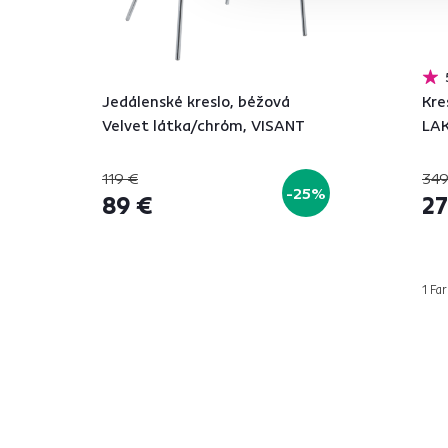
Jedálenské kreslo, béžová
Kre
Velvet látka/chróm, VISANT
LA
119 €
349
-25%
89 €
27
1 Far