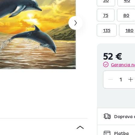
75
80
135
180
52 €
Garancia n
Doprava 
Platba