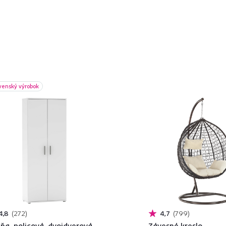
venský výrobok
4,8
272
4,7
799
iňa, policová, dvojdverová,
Závesné kreslo,