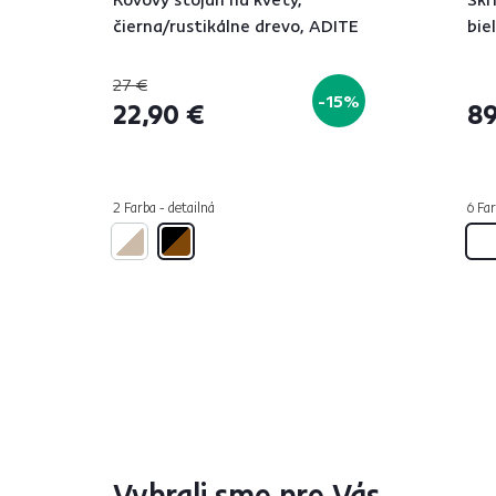
čierna/rustikálne drevo, ADITE
bie
27 €
-15%
22,90 €
89
2 Farba - detailná
6 Far
Vybrali sme pre Vás