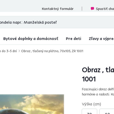
cenzií
Kontaktný formulár
Spustiť ch
Bytové doplnky a domácnosť
Pre deti
Zľavy a výpre
e do 3-5 dní
Obraz , tlačený na plátno, 70x105, ZR 1001
Obraz , tl
1001
Fascinujúci obraz del
harmónie a radosti. K
dominantný bod v mies
Výška (cm)
30
40