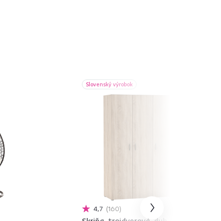
Slovenský výrobok
4,7
160
Skriňa, trojdverová, dub