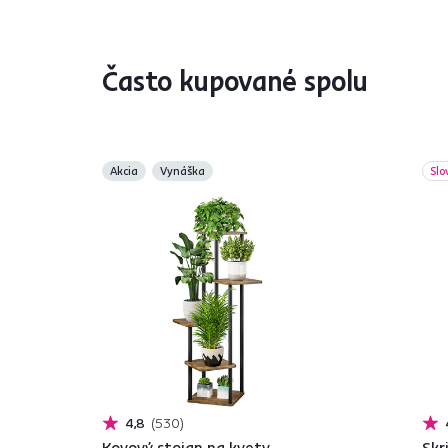
Často kupované spolu
Akcia
Vynáška
Slo
4,8
530
Kovový stojan na kvety,
Skr