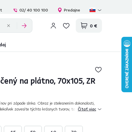
at
02/ 40 100 100
Predajne
0 €
daj
ačený na plátno, 70x105, ZR
fínov pri západe slnka. Obraz je stelesnením dokonalosti,
dekoľvek zavesíte týchto krásnych tvorov, tam budú tvoriť
Čítať viac
tnosti. Z obrazu vyž...
45
50
60
70