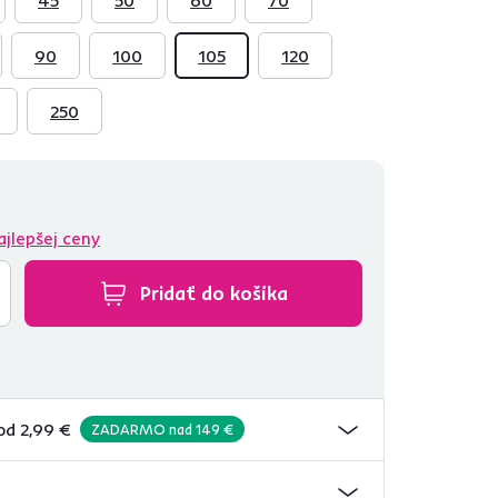
90
100
105
120
250
ajlepšej ceny
Pridať do košíka
od 2,99 €
ZADARMO nad 149 €