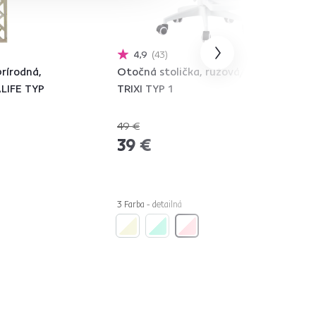
4,9
43
rírodná,
Otočná stolička, ružová/biela,
ALIFE TYP
TRIXI TYP 1
49 €
-20%
39 €
3 Farba - detailná