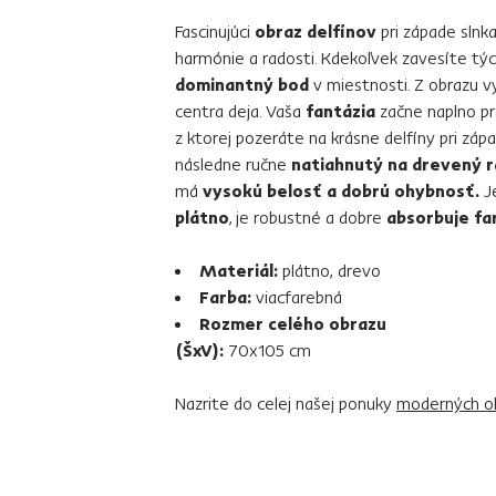
Fascinujúci
obraz delfínov
pri západe slnka
harmónie a radosti. Kdekoľvek zavesíte týc
dominantný bod
v miestnosti. Z obrazu v
centra deja. Vaša
fantázia
začne naplno pr
z ktorej pozeráte na krásne delfíny pri zápa
následne ručne
natiahnutý na drevený 
má
vysokú belosť a dobrú ohybnosť.
J
plátno
, je robustné a dobre
absorbuje fa
Materiál:
plátno, drevo
Farba:
viacfarebná
Rozmer celého obrazu
(ŠxV):
70x105 cm
Nazrite do celej našej ponuky
moderných o