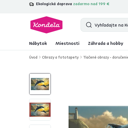
Ekologická doprava
zadarmo nad 199 €
4,7
31 211
overených produktových re
Nábytok
Miestnosti
Záhrada a hobby
Úvod
Obrazy a fototapety
Tlačené obrazy - doručeni