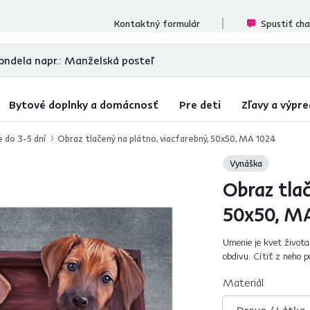
cenzií
Kontaktný formulár
Spustiť ch
Bytové doplnky a domácnosť
Pre deti
Zľavy a výpre
e do 3-5 dní
Obraz tlačený na plátno, viacfarebný, 50x50, MA 1024
Vynáška
Obraz tlač
50x50, M
Umenie je kvet života
obdivu. Cítiť z neho 
obohatenie. S motívom
Materiál
Drevo / Látka