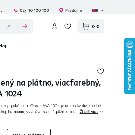
at
02/ 40 100 100
Predajne
0 €
daj
ený na plátno, viacfarebný,
A 1024
 celej spoločnosti. Obraz MA 1024 je umelecké dielo hodné
pokoj, harmóniu, vyvoláva radosť, pôžitok a duševné
Čítať viac
 šteniat dokonale spest...
Drevo / Plátno