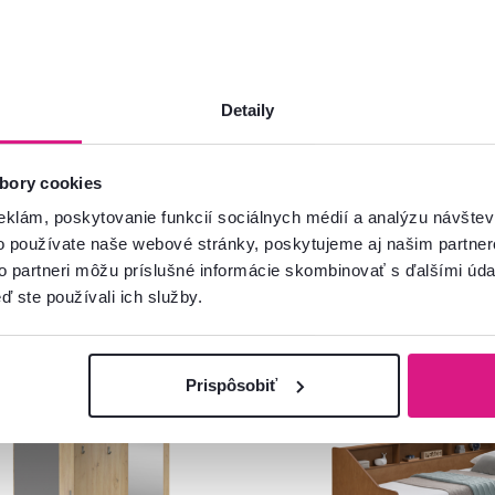
Spustiť chat
Detaily
bory cookies
eklám, poskytovanie funkcií sociálnych médií a analýzu návšte
o používate naše webové stránky, poskytujeme aj našim partner
to partneri môžu príslušné informácie skombinovať s ďalšími údaj
ď ste používali ich služby.
Zadarmo
Zadarmo
Novinka
venský výrobok
Novinka
Prispôsobiť