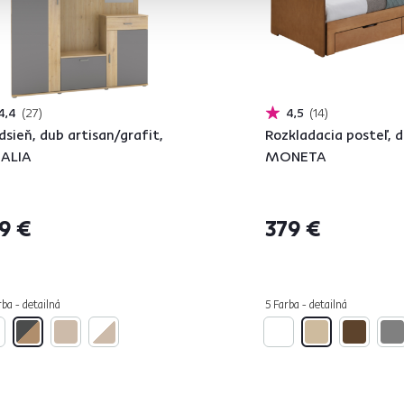
4,4
27
4,5
14
dsieň, dub artisan/grafit,
Rozkladacia posteľ, d
ALIA
MONETA
9 €
379 €
ba - detailná
5 Farba - detailná