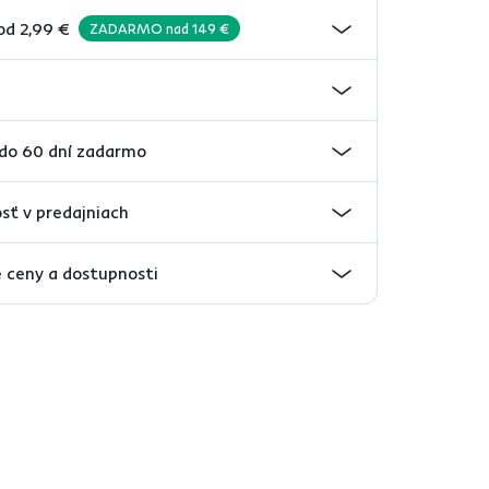
od 2,99 €
ZADARMO nad 149 €
 do 60 dní zadarmo
sť v predajniach
 ceny a dostupnosti