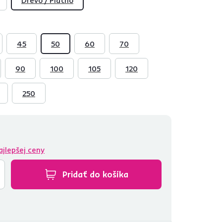
45
50
60
70
90
100
105
120
250
ajlepšej ceny
Pridať do košíka