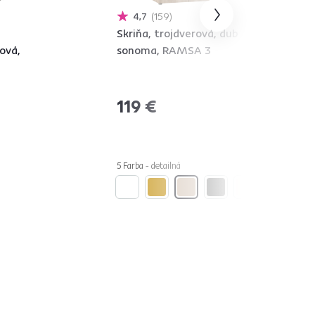
4,7
159
Skriňa, trojdverová, dub
ová,
sonoma, RAMSA 3
119 €
5 Farba - detailná