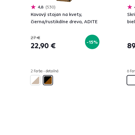
4,8
530
Kovový stojan na kvety,
Skr
čierna/rustikálne drevo, ADITE
bie
27 €
-15%
22,90 €
89
2 Farba - detailná
6 Far