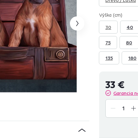
Výška (cm)
30
40
75
80
135
180
33 €
Garancia n