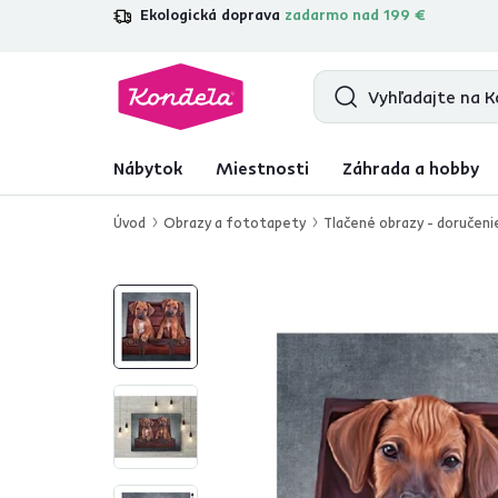
Ekologická doprava
zadarmo nad 199 €
4,7
31 157
overených produktových re
Nábytok
Miestnosti
Záhrada a hobby
Úvod
Obrazy a fototapety
Tlačené obrazy - doručeni