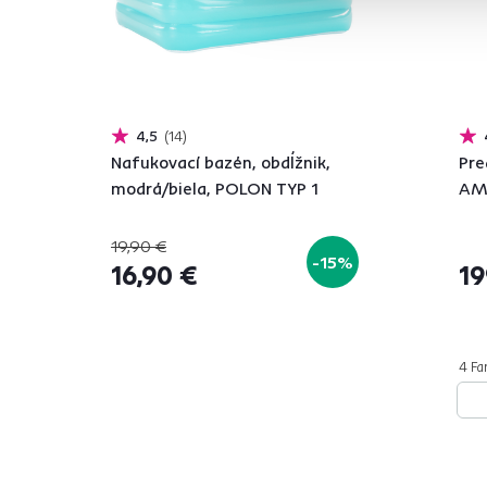
4,5
14
Nafukovací bazén, obdĺžnik,
Pre
modrá/biela, POLON TYP 1
AM
19,90 €
-15%
16,90 €
19
4 Far