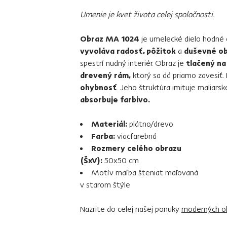
Umenie je kvet života celej spoločnosti.
Obraz MA 1024
je umelecké dielo hodné o
vyvoláva radosť, pôžitok
a
duševné o
spestrí nudný interiér. Obraz je
tlačený na
drevený rám,
ktorý sa dá priamo zavesiť.
ohybnosť
. Jeho štruktúra imituje maliarsk
absorbuje farbivo.
Materiál:
plátno/drevo
Farba:
viacfarebná
Rozmery celého obrazu
(ŠxV):
50x50 cm
Motív maľba šteniat maľovaná
v starom štýle
Nazrite do celej našej ponuky
moderných o