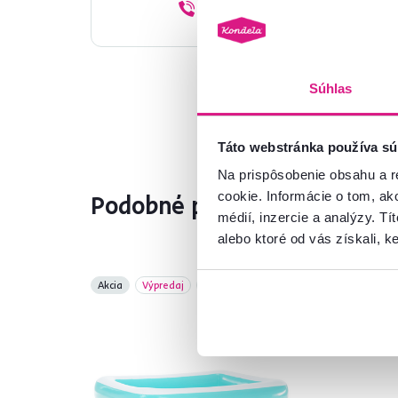
02/ 40 100 100
Súhlas
Táto webstránka používa sú
Na prispôsobenie obsahu a r
cookie. Informácie o tom, ak
Podobné produkty
médií, inzercie a analýzy. Tí
alebo ktoré od vás získali, ke
Akcia
Výpredaj
Vynáška
Slo