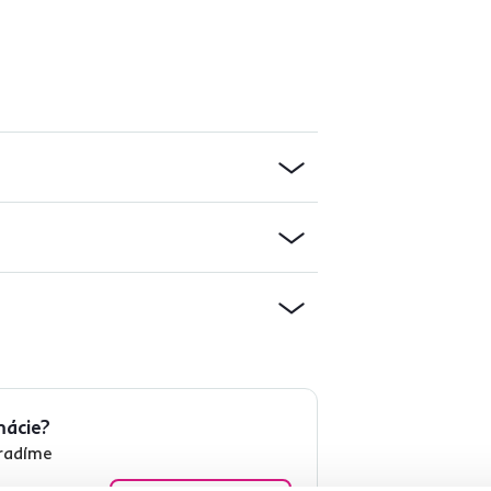
mácie?
oradíme