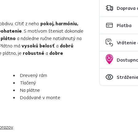
Doprava 
bdivu. Cítiť z neho
pokoj, harmóniu,
Platba
bohatenie
. S motívom šteniat dokonale
 plátno
a následne ručne natiahnutý na
Vrátenie
 Plátno má
vysokú belosť
a
dobrú
e plátno, je
robustné
a
dobre
Dostupno
Drevený rám
Stráženie
Tlačený
Na plátne
Dodávané v monte
brazov
.