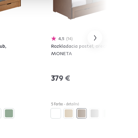
4,5
14
ub,
Rozkladacia posteľ, orech,
MONETA
379 €
5 Farba - detailná