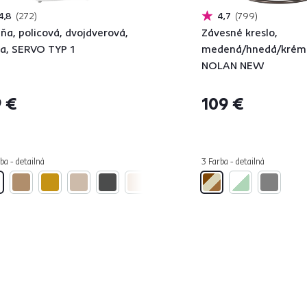
4,8
272
4,7
799
iňa, policová, dvojdverová,
Závesné kreslo,
la, SERVO TYP 1
medená/hnedá/krém
NOLAN NEW
 €
109 €
ba - detailná
3 Farba - detailná