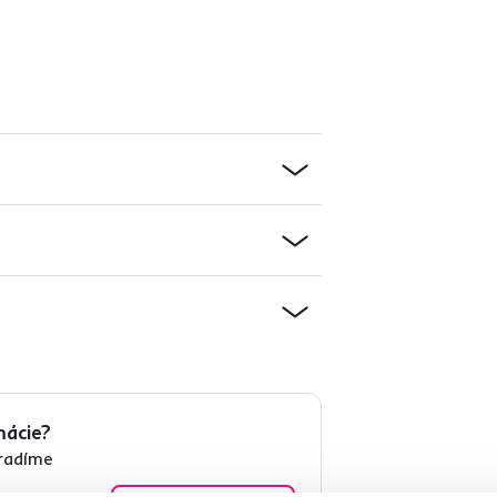
mácie?
oradíme