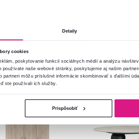
Spustiť chat
Detaily
bory cookies
eklám, poskytovanie funkcií sociálnych médií a analýzu návšte
o používate naše webové stránky, poskytujeme aj našim partner
to partneri môžu príslušné informácie skombinovať s ďalšími údaj
ď ste používali ich služby.
venský výrobok
Zadarmo
Novinka
Prispôsobiť