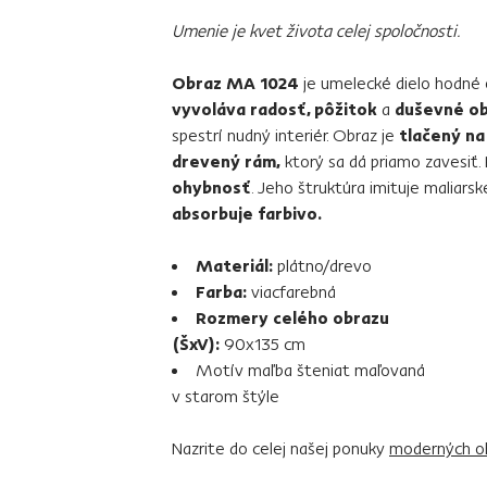
Umenie je kvet života celej spoločnosti.
Obraz MA 1024
je umelecké dielo hodné o
vyvoláva radosť, pôžitok
a
duševné o
spestrí nudný interiér. Obraz je
tlačený na
drevený rám,
ktorý sa dá priamo zavesiť.
ohybnosť
. Jeho štruktúra imituje maliarsk
absorbuje farbivo.
Materiál:
plátno/drevo
Farba:
viacfarebná
Rozmery celého obrazu
(ŠxV):
90x135 cm
Motív maľba šteniat maľovaná
v starom štýle
Nazrite do celej našej ponuky
moderných o