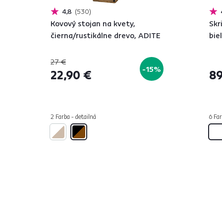
4,8
530
Kovový stojan na kvety,
Skr
čierna/rustikálne drevo, ADITE
bie
27 €
-15%
22,90 €
89
2 Farba - detailná
6 Far