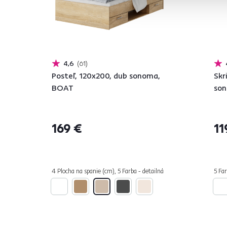
4,6
61
Posteľ, 120x200, dub sonoma,
Skr
BOAT
so
169 €
11
4 Plocha na spanie (cm), 5 Farba - detailná
5 Far