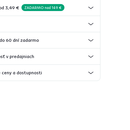
od 3,49 €
ZADARMO nad 149 €
 do 60 dní zadarmo
sť v predajniach
 ceny a dostupnosti