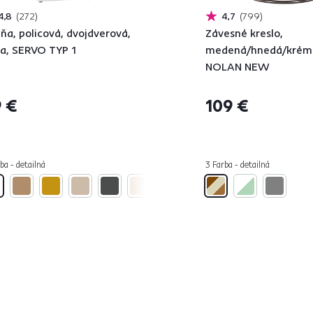
4,8
272
4,7
799
iňa, policová, dvojdverová,
Závesné kreslo,
la, SERVO TYP 1
medená/hnedá/krém
NOLAN NEW
 €
109 €
ba - detailná
3 Farba - detailná