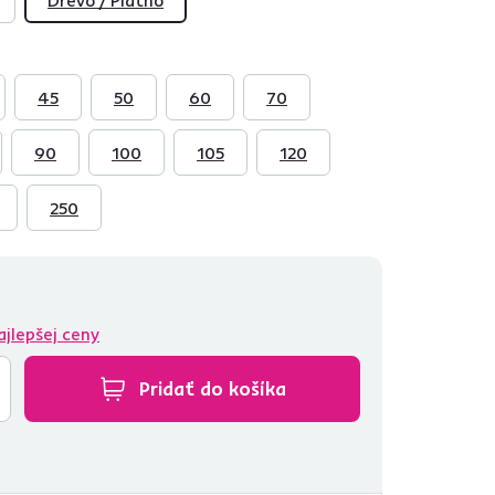
45
50
60
70
90
100
105
120
250
ajlepšej ceny
Pridať do košíka