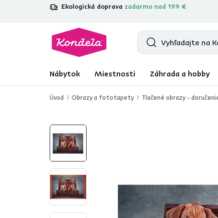
Ekologická doprava
zadarmo nad 199 €
4,7
31 157
overených produktových re
Nábytok
Miestnosti
Záhrada a hobby
Úvod
Obrazy a fototapety
Tlačené obrazy - doručeni