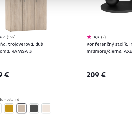
4,7
159
4,9
2
iňa, trojdverová, dub
Konferenčný stolík, i
noma, RAMSA 3
mramoru/čierna, AX
9 €
209 €
ba - detailná