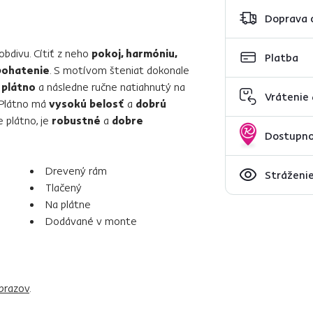
Doprava 
bdivu. Cítiť z neho
pokoj, harmóniu,
Platba
bohatenie
. S motívom šteniat dokonale
 plátno
a následne ručne natiahnutý na
Vrátenie
 Plátno má
vysokú belosť
a
dobrú
e plátno, je
robustné
a
dobre
Dostupno
Drevený rám
Stráženie
Tlačený
Na plátne
Dodávané v monte
brazov
.