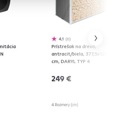
4,1
6
mitácia
Prístrešok na drevo,
EN
antracit/biela, 377,5x121x194
cm, DARYL TYP 4
249 €
4 Rozmery (cm)