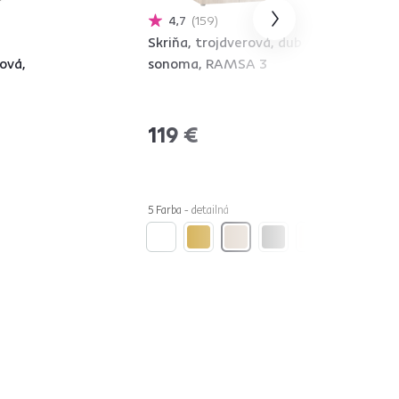
4,7
159
Skriňa, trojdverová, dub
ová,
sonoma, RAMSA 3
119 €
5 Farba - detailná