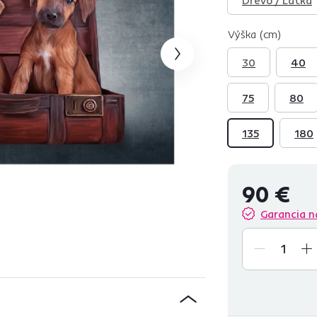
Výška (cm)
30
40
75
80
135
180
90 €
Garancia n