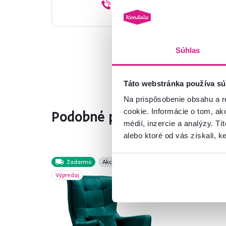
02/ 40 100 100
Súhlas
Táto webstránka používa sú
Na prispôsobenie obsahu a r
cookie. Informácie o tom, ak
Podobné produkty
médií, inzercie a analýzy. Tí
alebo ktoré od vás získali, ke
Zadarmo
Akcia
Akc
Výpredaj