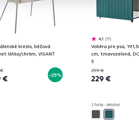
4,1
17
álenské kreslo, béžová
Voliéra pre psa, 191,
vet látka/chróm, VISANT
cm, tmavozelená, D
5
 €
259 €
-25%
 €
229 €
2 Farba - detailná