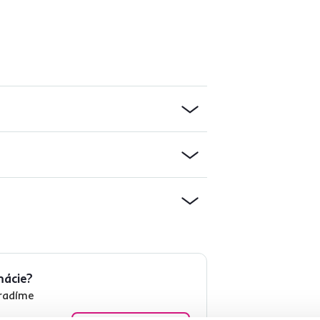
mácie?
oradíme