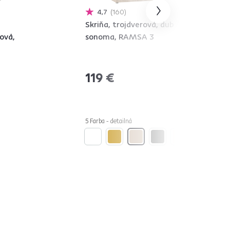
4,7
160
Skriňa, trojdverová, dub
ová,
sonoma, RAMSA 3
119 €
5 Farba - detailná