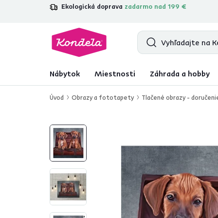
Ekologická doprava
zadarmo nad 199 €
4,7
31 211
overených produktových re
Nábytok
Miestnosti
Záhrada a hobby
Úvod
Obrazy a fototapety
Tlačené obrazy - doručeni