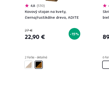
4,8
530
Kovový stojan na kvety,
Skr
čierna/rustikálne drevo, ADITE
bie
27 €
-15%
22,90 €
89
2 Farba - detailná
6 Far