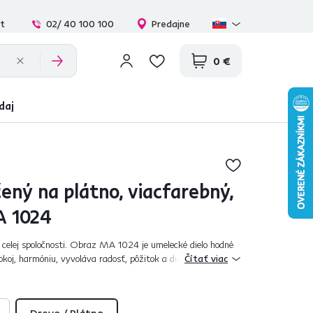
at
02/ 40 100 100
Predajne
0 €
daj
ený na plátno, viacfarebný,
A 1024
 celej spoločnosti. Obraz MA 1024 je umelecké dielo hodné
pokoj, harmóniu, vyvoláva radosť, pôžitok a duševné
Čítať viac
 šteniat dokonale spest...
Drevo / Plátno