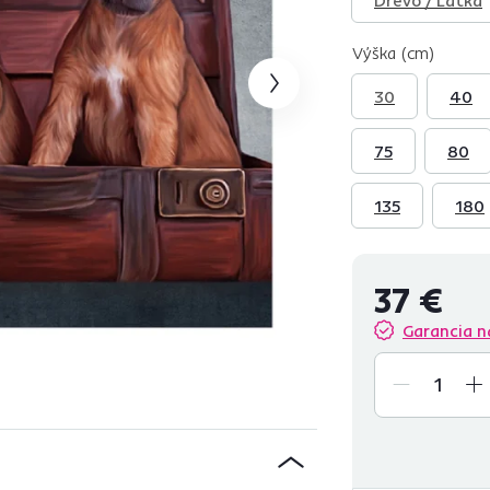
Výška (cm)
30
40
75
80
135
180
37 €
Garancia n