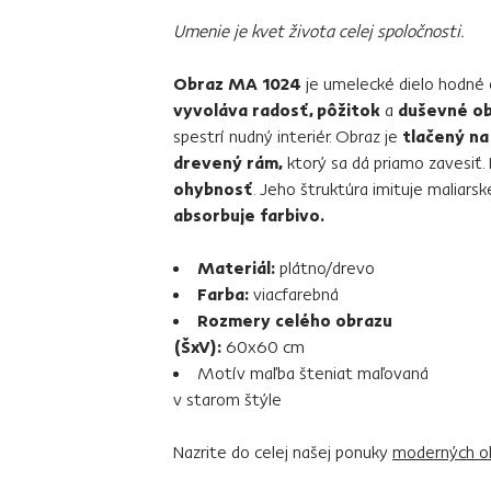
Umenie je kvet života celej spoločnosti.
Obraz MA 1024
je umelecké dielo hodné o
vyvoláva radosť, pôžitok
a
duševné o
spestrí nudný interiér. Obraz je
tlačený na
drevený rám,
ktorý sa dá priamo zavesiť.
ohybnosť
. Jeho štruktúra imituje maliarsk
absorbuje farbivo.
Materiál:
plátno/drevo
Farba:
viacfarebná
Rozmery celého obrazu
(ŠxV):
60x60 cm
Motív maľba šteniat maľovaná
v starom štýle
Nazrite do celej našej ponuky
moderných o