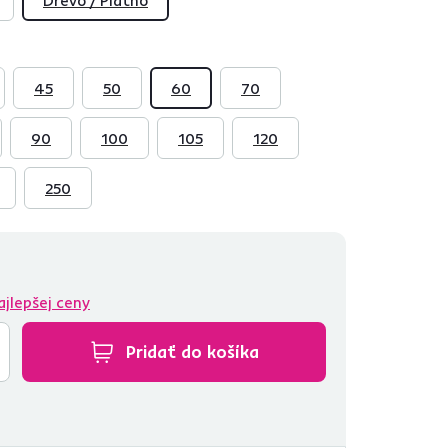
45
50
60
70
90
100
105
120
250
ajlepšej ceny
Pridať do košíka