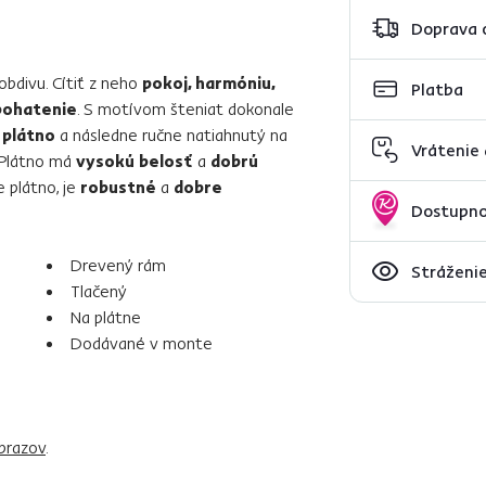
Doprava 
bdivu. Cítiť z neho
pokoj, harmóniu,
Platba
bohatenie
. S motívom šteniat dokonale
 plátno
a následne ručne natiahnutý na
Vrátenie
 Plátno má
vysokú belosť
a
dobrú
e plátno, je
robustné
a
dobre
Dostupno
Drevený rám
Stráženie
Tlačený
Na plátne
Dodávané v monte
brazov
.