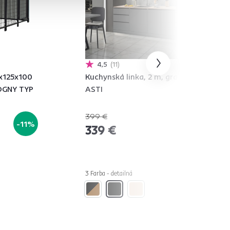
4,5
11
5x125x100
Kuchynská linka, 2 m, grafit,
OGNY TYP
ASTI
399 €
-11%
-15%
339 €
3 Farba - detailná