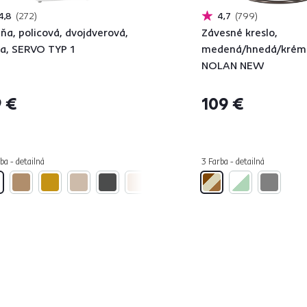
4,8
272
4,7
799
iňa, policová, dvojdverová,
Závesné kreslo,
la, SERVO TYP 1
medená/hnedá/krém
NOLAN NEW
 €
109 €
ba - detailná
3 Farba - detailná