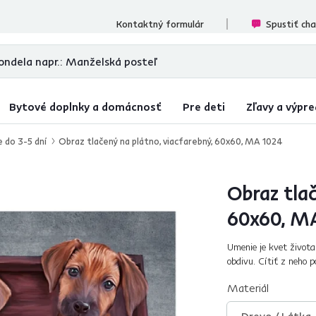
cenzií
Kontaktný formulár
Spustiť ch
Bytové doplnky a domácnosť
Pre deti
Zľavy a výpre
e do 3-5 dní
Obraz tlačený na plátno, viacfarebný, 60x60, MA 1024
Obraz tlač
60x60, M
Umenie je kvet života
obdivu. Cítiť z neho 
obohatenie. S motívom
Materiál
Drevo / Látka