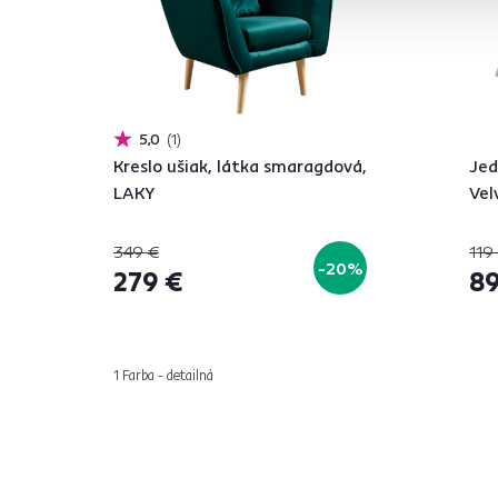
5,0
1
Kreslo ušiak, látka smaragdová,
Jed
LAKY
Vel
349 €
119
-20%
279 €
89
1 Farba - detailná