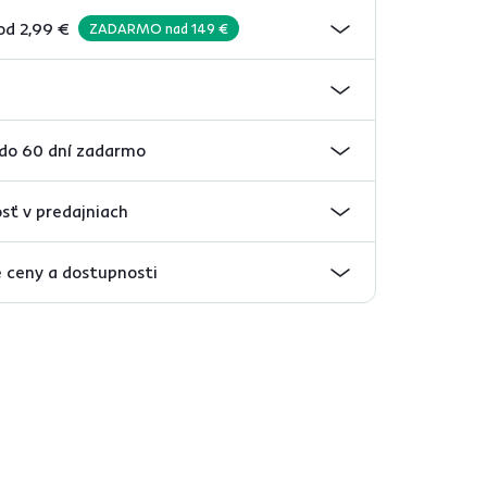
od 2,99 €
ZADARMO nad 149 €
 do 60 dní zadarmo
sť v predajniach
 ceny a dostupnosti