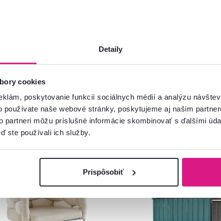
Spustiť chat
Detaily
bory cookies
eklám, poskytovanie funkcií sociálnych médií a analýzu návšte
o používate naše webové stránky, poskytujeme aj našim partner
to partneri môžu príslušné informácie skombinovať s ďalšími údaj
ď ste používali ich služby.
ia
Výpredaj
Zadarmo
Akcia
Prispôsobiť