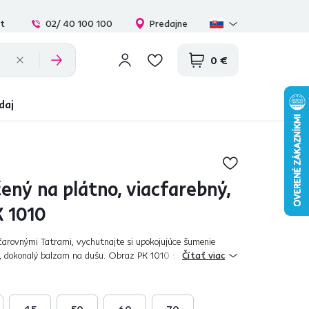
at
02/ 40 100 100
Predajne
0 €
daj
ený na plátno, viacfarebný,
K 1010
arovnými Tatrami, vychutnajte si upokojujúce šumenie
h, dokonalý balzam na dušu. Obraz PK 1010 s motívom
Čítať viac
 zapadne do vašej domácnosti. K...
45
50
60
70