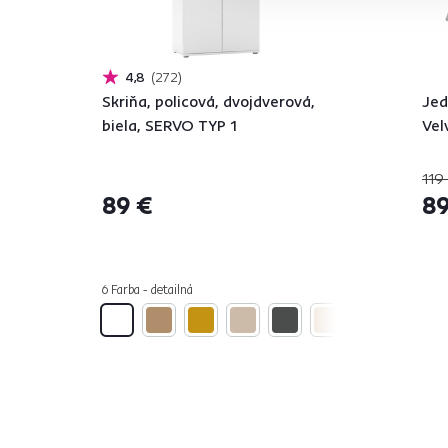
4,8
272
Skriňa, policová, dvojdverová,
Jed
biela, SERVO TYP 1
Vel
119
89 €
89
6 Farba - detailná