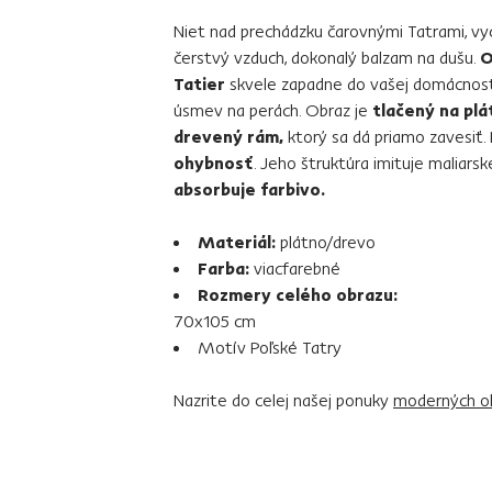
Niet nad prechádzku čarovnými Tatrami, vy
čerstvý vzduch, dokonalý balzam na dušu.
O
Tatier
skvele zapadne do vašej domácnosti
úsmev na perách. Obraz je
tlačený na plá
drevený rám,
ktorý sa dá priamo zavesiť.
ohybnosť
. Jeho štruktúra imituje maliarsk
absorbuje farbivo.
Materiál:
plátno/drevo
Farba:
viacfarebné
Rozmery celého obrazu:
70x105 cm
Motív Poľské Tatry
Nazrite do celej našej ponuky
moderných o