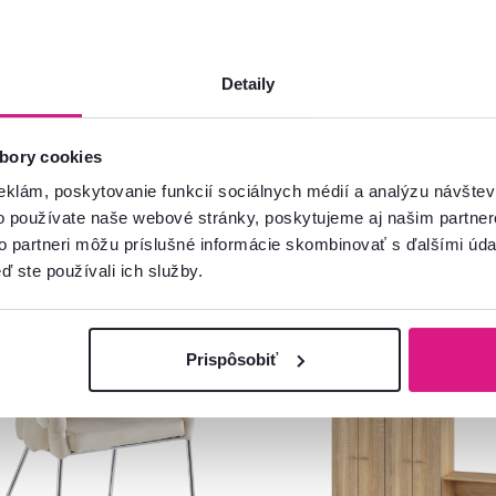
Detaily
bory cookies
eklám, poskytovanie funkcií sociálnych médií a analýzu návšte
o používate naše webové stránky, poskytujeme aj našim partner
to partneri môžu príslušné informácie skombinovať s ďalšími údaj
ď ste používali ich služby.
ia
Výpredaj
Zadarmo
Akcia
Novinka
Prispôsobiť