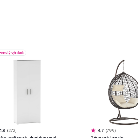
venský výrobok
4,8
272
4,7
799
iňa, policová, dvojdverová,
Závesné kreslo,