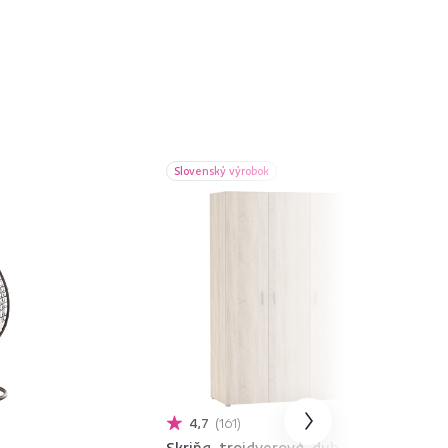
Slovenský výrobok
4,7
161
Skriňa, trojdverová, dub