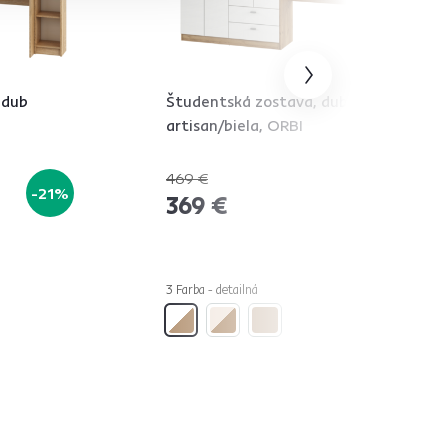
 dub
Študentská zostava, dub
artisan/biela, ORBI
469 €
-21%
-21%
369 €
3 Farba - detailná