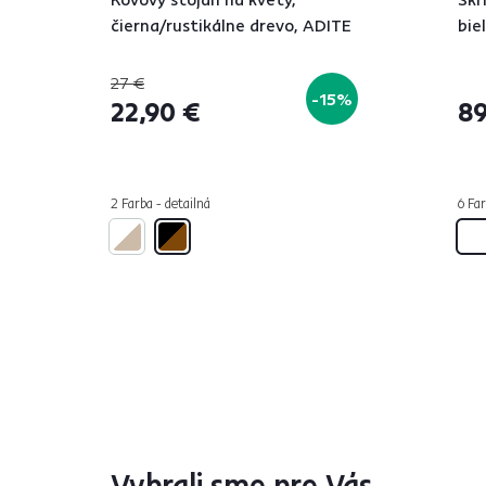
čierna/rustikálne drevo, ADITE
bie
27 €
-15%
22,90 €
89
2 Farba - detailná
6 Far
Vybrali sme pre Vás