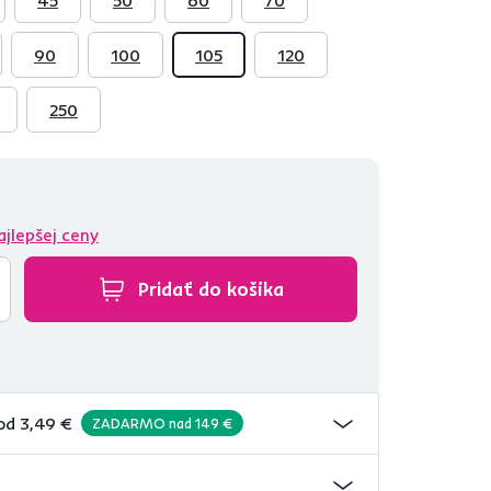
90
100
105
120
250
ajlepšej ceny
Pridať do košíka
od 3,49 €
ZADARMO nad 149 €