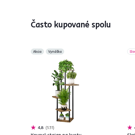
Často kupované spolu
Akcia
Vynáška
Slo
4,8
531
Kovový stojan na kvety,
Skr