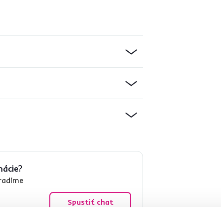
mácie?
oradíme
Spustiť chat