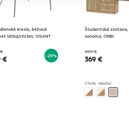
álenské kreslo, béžová
Študentská zostava,
vet látka/chróm, VISANT
sonoma, ORBI
 €
469 €
-25%
 €
369 €
3 Farba - detailná