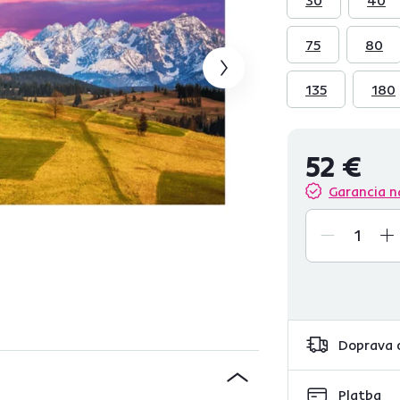
75
80
135
180
52 €
Garancia n
Doprava 
Platba