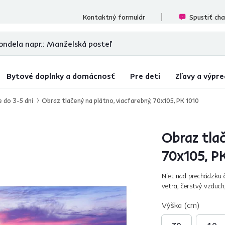
ecenzií
Kontaktný formulár
Spustiť ch
Bytové doplnky a domácnosť
Pre deti
Zľavy a výpre
e do 3-5 dní
Obraz tlačený na plátno, viacfarebný, 70x105, PK 1010
Obraz tlač
70x105, P
Niet nad prechádzku č
vetra, čerstvý vzduc
Poľských Tatier skvele
Výška (cm)
30
40