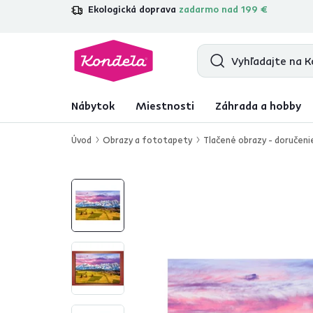
Ekologická doprava
zadarmo nad 199 €
4,7
31 285
overených produktových r
Nábytok
Miestnosti
Záhrada a hobby
Úvod
Obrazy a fototapety
Tlačené obrazy - doručeni