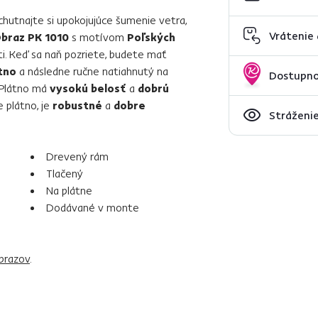
chutnajte si upokojujúce šumenie vetra,
Vrátenie
braz PK 1010
s motívom
Poľských
. Keď sa naň pozriete, budete mať
tno
a následne ručne natiahnutý na
Dostupno
 Plátno má
vysokú belosť
a
dobrú
e plátno, je
robustné
a
dobre
Stráženie
Drevený rám
Tlačený
Na plátne
Dodávané v monte
brazov
.