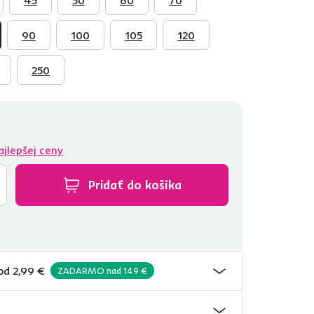
90
100
105
120
250
ajlepšej ceny
Pridať do košíka
od 2,99 €
ZADARMO nad 149 €