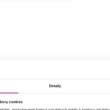
Zadarmo
Akcia
Zadarmo
Akcia
vinka
Výpredaj
Detaily
bory cookies
eklám, poskytovanie funkcií sociálnych médií a analýzu návšte