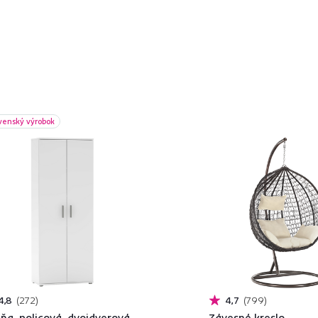
venský výrobok
4,8
272
4,7
799
iňa, policová, dvojdverová,
Závesné kreslo,