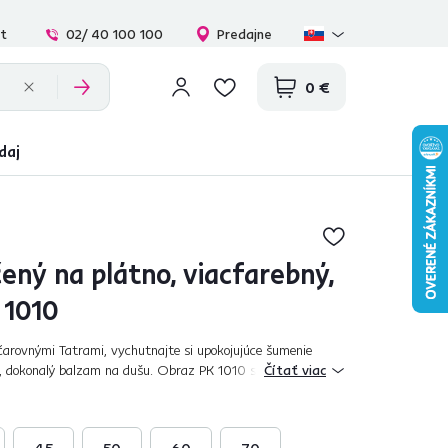
at
02/ 40 100 100
Predajne
0 €
daj
ený na plátno, viacfarebný,
 1010
arovnými Tatrami, vychutnajte si upokojujúce šumenie
h, dokonalý balzam na dušu. Obraz PK 1010 s motívom
Čítať viac
 zapadne do vašej domácnosti. K...
45
50
60
70