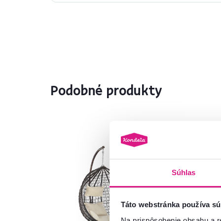
Podobné produkty
No
Súhlas
Táto webstránka používa sú
Na prispôsobenie obsahu a r