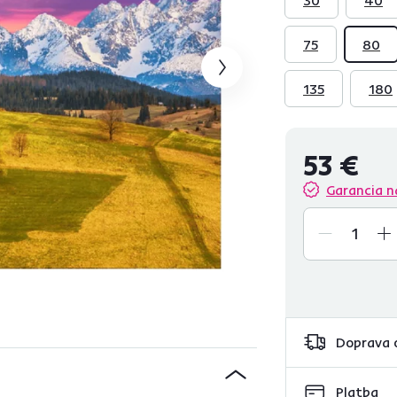
75
80
135
180
53 €
Garancia n
Doprava 
Platba