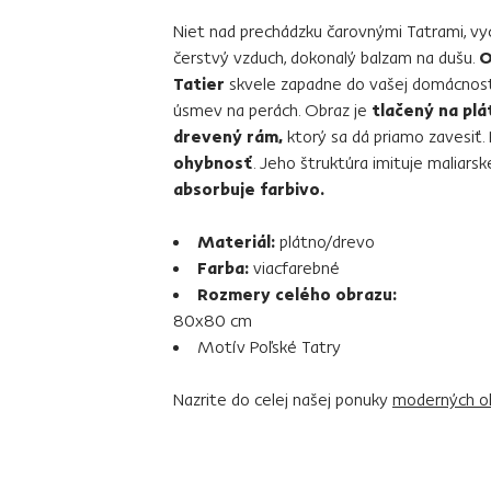
Niet nad prechádzku čarovnými Tatrami, vy
čerstvý vzduch, dokonalý balzam na dušu.
O
Tatier
skvele zapadne do vašej domácnosti
úsmev na perách. Obraz je
tlačený na plá
drevený rám,
ktorý sa dá priamo zavesiť.
ohybnosť
. Jeho štruktúra imituje maliarsk
absorbuje farbivo.
Materiál:
plátno/drevo
Farba:
viacfarebné
Rozmery celého obrazu:
80x80 cm
Motív Poľské Tatry
Nazrite do celej našej ponuky
moderných o