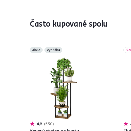
Často kupované spolu
Akcia
Vynáška
Slo
4,8
530
Kovový stojan na kvety,
Skr