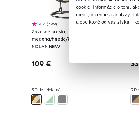
cookie. Informácie o tom, ak
médií, inzercie a analýzy. Tí
alebo ktoré od vás získali, ke
4,7
799
Závesné kreslo,
Kuc
medená/hnedá/krémová,
AST
NOLAN NEW
399
109 €
33
3 Farba - detailná
3 Far