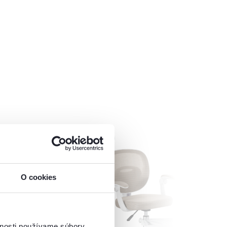
Vynáška
O cookies
vnosti používame súbory