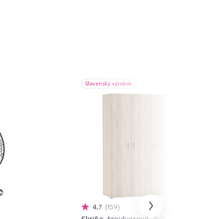
Slovenský výrobok
4,7
159
Skriňa, trojdverová, dub