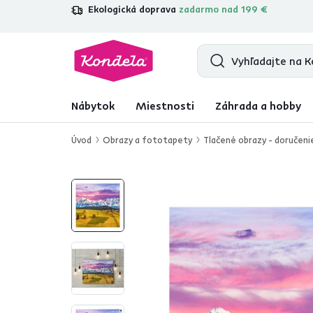
Ekologická doprava
zadarmo nad 199 €
4,7
31 157
overených produktových re
Nábytok
Miestnosti
Záhrada a hobby
Úvod
Obrazy a fototapety
Tlačené obrazy - doručeni