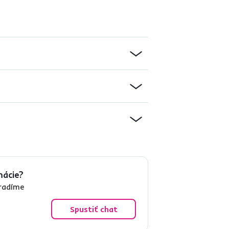
mácie?
oradíme
Spustiť chat