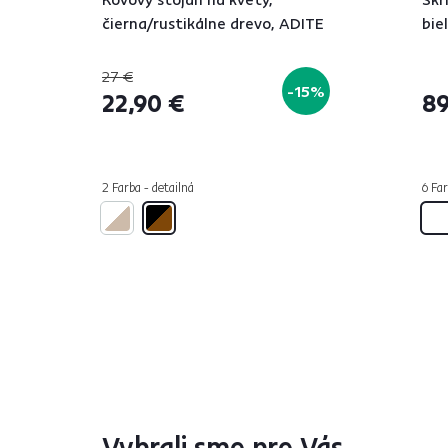
čierna/rustikálne drevo, ADITE
bie
27 €
-15%
22,90 €
89
2 Farba - detailná
6 Far
Vybrali sme pre Vás