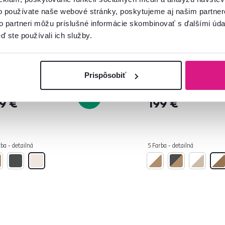
o používate naše webové stránky, poskytujeme aj našim partner
to partneri môžu príslušné informácie skombinovať s ďalšími údaj
ď ste používali ich služby.
4,5
11
4,4
18
hynská linka, 2 m, kašmír,
Skriňa s posúvacími 
I
dub wotan/biela, GA
NEW
Prispôsobiť
 €
399 €
-15%
9 €
199 €
ba - detailná
5 Farba - detailná