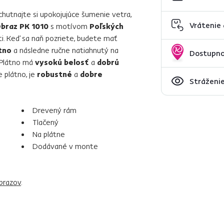
chutnajte si upokojujúce šumenie vetra,
Vrátenie
braz PK 1010
s motívom
Poľských
. Keď sa naň pozriete, budete mať
tno
a následne ručne natiahnutý na
Dostupno
 Plátno má
vysokú belosť
a
dobrú
e plátno, je
robustné
a
dobre
Stráženie
Drevený rám
Tlačený
Na plátne
Dodávané v monte
brazov
.