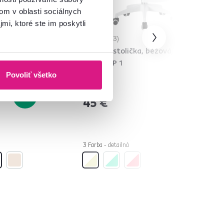
om v oblasti sociálnych
mi, ktoré ste im poskytli
4,9
43
dverami,
Otočná stolička, béžová/biela,
BRIELA
TRIXI TYP 1
Povoliť všetko
-50%
45 €
3 Farba - detailná