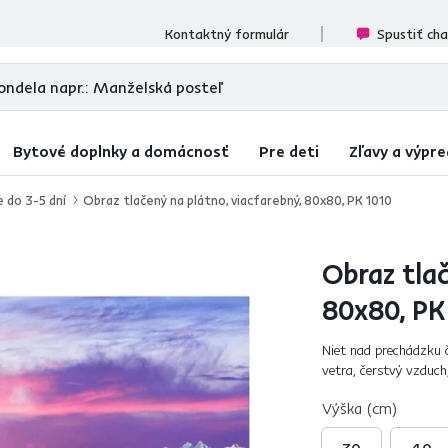
cenzií
Kontaktný formulár
Spustiť ch
Bytové doplnky a domácnosť
Pre deti
Zľavy a výpre
e do 3-5 dní
Obraz tlačený na plátno, viacfarebný, 80x80, PK 1010
Obraz tlač
80x80, PK
Niet nad prechádzku č
vetra, čerstvý vzduc
Poľských Tatier skvele
Výška (cm)
30
40