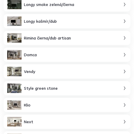
Longy smoke zelená/čierna
Longy kašmír/dub
Rimina čierna/dub artisan
Domca
Vendy
Style green stone
Klio
Next