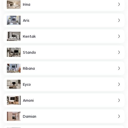
Irina
Aris
Kentak
Stando
Ribana
Eyco
Amoni
Damian