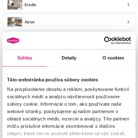
Erodin
Airon
Jesi
Boras
Súhlas
Detaily
O cookies
Helio
Táto webstránka používa súbory cookies
Na prispôsobenie obsahu a reklám, poskytovanie funkcií
Koli
sociálnych médií a analýzu návštevnosti používame
súbory cookie. Informácie o tom, ako používate naše
Topty dub sonoma
webové stránky, poskytujeme aj našim partnerom v
oblasti sociálnych médií, inzercie a analýzy. Títo partneri
Medis
môžu príslušné informácie skombinovať s ďalšími
údajmi, ktoré ste im poskytli alebo ktoré od vás získali,