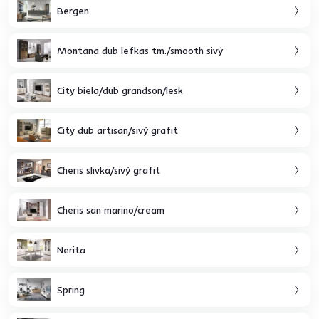
Bergen
Montana dub lefkas tm./smooth sivý
City biela/dub grandson/lesk
City dub artisan/sivý grafit
Cheris slivka/sivý grafit
Cheris san marino/cream
Nerita
Spring