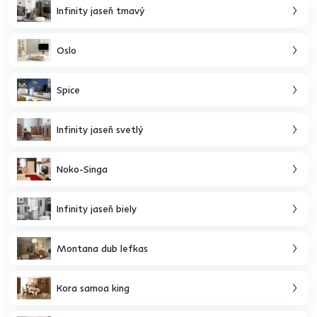
Infinity jaseň tmavý
Oslo
Spice
Infinity jaseň svetlý
Noko-Singa
Infinity jaseň biely
Montana dub lefkas
Kora samoa king