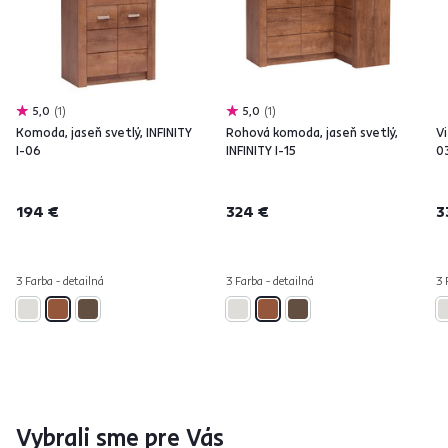
5,0
1
5,0
1
Komoda, jaseň svetlý, INFINITY
Rohová komoda, jaseň svetlý,
Vi
I-06
INFINITY I-15
0
194 €
324 €
3
3 Farba - detailná
3 Farba - detailná
3 
Vybrali sme pre Vás