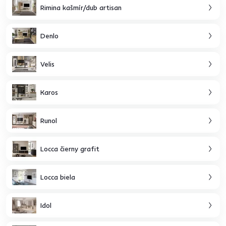
Rimina kašmír/dub artisan
Denlo
Velis
Karos
Runol
Locca čierny grafit
Locca biela
Idol