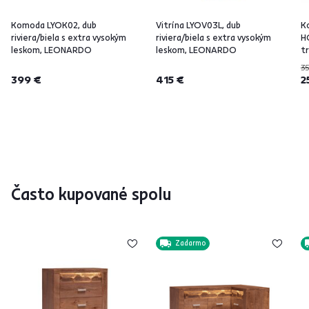
Komoda LYOK02, dub
Vitrína LYOV03L, dub
Ko
riviera/biela s extra vysokým
riviera/biela s extra vysokým
H
leskom, LEONARDO
leskom, LEONARDO
t
35
399 €
415 €
2
Často kupované spolu
Zadarmo