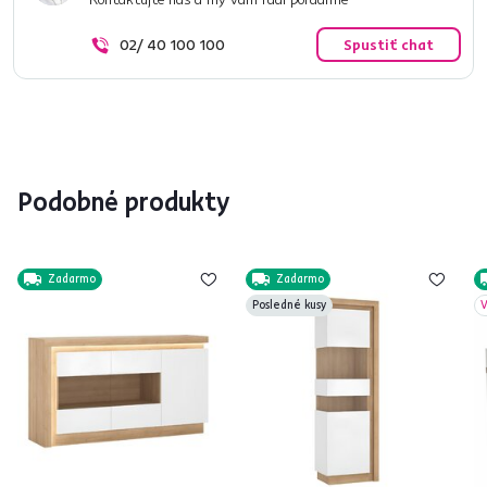
02/ 40 100 100
Spustiť chat
Podobné produkty
Zadarmo
Zadarmo
Posledné kusy
V