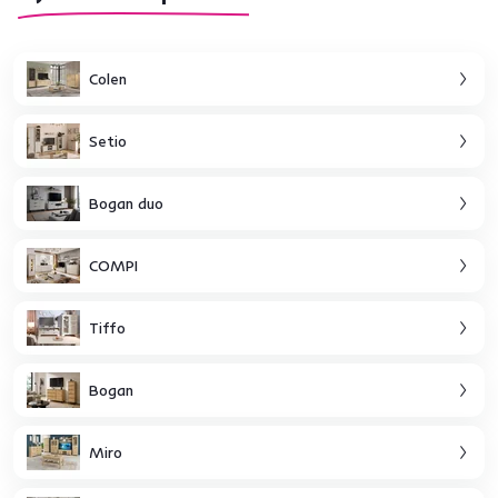
Colen
Setio
Bogan duo
COMPI
Tiffo
Bogan
Miro