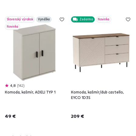
Slovenský výrobok
Vynáška
Zadarmo
Novinka
Novinka
4,8
142
Komoda, kašmír, ADELI TYP 1
Komoda, kašmír/dub castello,
EYCO 1D3S
49 €
209 €