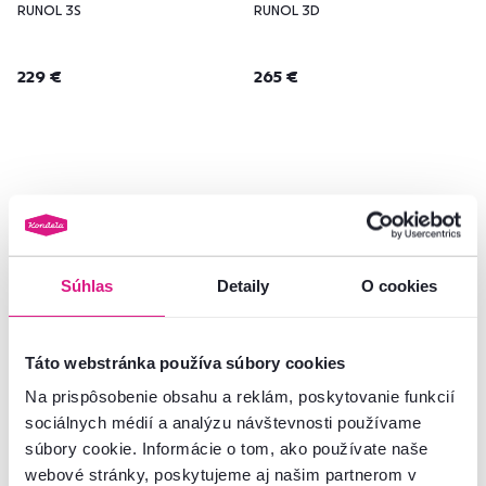
RUNOL 3S
RUNOL 3D
229 €
265 €
Zadarmo
Novinka
Akcia
Slovenský výrobok
Novinka
Súhlas
Detaily
O cookies
Táto webstránka používa súbory cookies
Na prispôsobenie obsahu a reklám, poskytovanie funkcií
sociálnych médií a analýzu návštevnosti používame
súbory cookie. Informácie o tom, ako používate naše
4,7
63
webové stránky, poskytujeme aj našim partnerom v
Komoda, kašmír/dub kamenný,
Komoda, kašmír, HANOLA