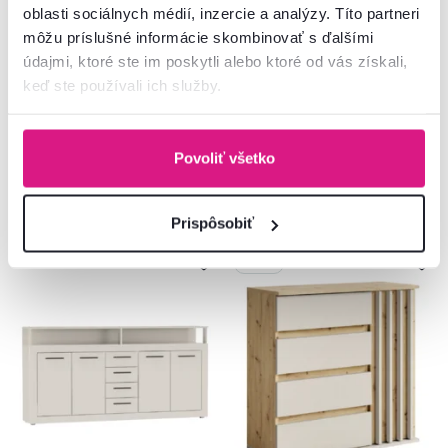
RUNOL 1D3S
oblasti sociálnych médií, inzercie a analýzy. Títo partneri
môžu príslušné informácie skombinovať s ďalšími
169 €
údajmi, ktoré ste im poskytli alebo ktoré od vás získali,
-11%
295 €
149 €
keď ste používali ich služby.
6 Farba - detailná
Povoliť všetko
Prispôsobiť
Novinka