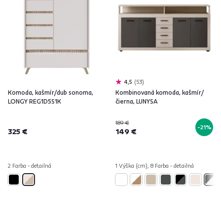
4,5
53
Komoda, kašmír/dub sonoma,
Kombinovaná komoda, kašmír/
LONGY REG1D5S1K
čierna, LUNYSA
189 €
-21%
325 €
149 €
2 Farba - detailná
1 Výška (cm), 8 Farba - detailná