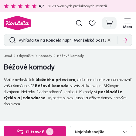
Ekologická doprava
zadarmo nad 199 €
4,7
31 211
overených produktových recenzií
Menu
Úvod
Obývačka
Komody
Béžové komody
Béžové komody
Máte nedostatok
úložného priestoru
, alebo len chcete zmodernizovať
vašu domácnosť?
Béžová komoda
si vás získa svojim štýlovým
dizajnom. Netreba žiadne odborné znalosti. Komody si
poskladáte
rýchlo a jednoducho
. Vyberte si svoj kúsok a oživte domov hravým
doplnkom.
Filtrovať
1
Najobľúbenejšie