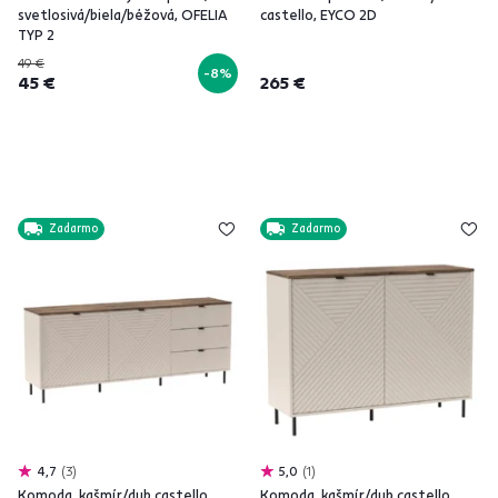
svetlosivá/biela/béžová, OFELIA
castello, EYCO 2D
TYP 2
49 €
-8%
45 €
265 €
Zadarmo
Zadarmo
4,7
3
5,0
1
Komoda, kašmír/dub castello,
Komoda, kašmír/dub castello,