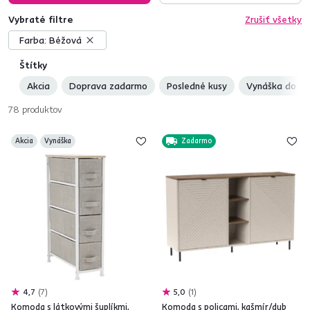
Vybraté filtre
Zrušiť všetky
Farba:
Béžová
Štítky
Akcia
Doprava zadarmo
Posledné kusy
Vynáška do by
78
produktov
Akcia
Vynáška
Zadarmo
4,7
7
5,0
1
Komoda s látkovými šuplíkmi,
Komoda s policami, kašmír/dub