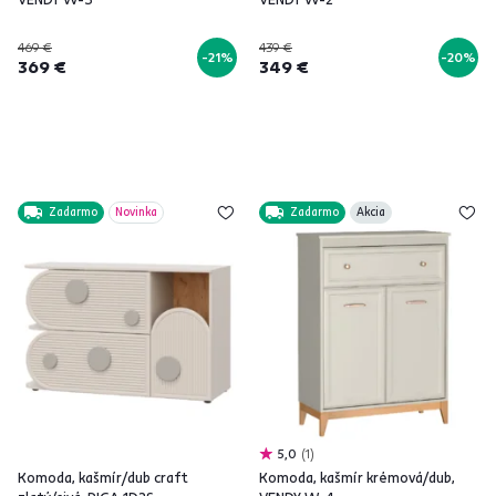
469 €
439 €
-21%
-20%
369 €
349 €
Zadarmo
Novinka
Zadarmo
Akcia
5,0
1
Komoda, kašmír/dub craft
Komoda, kašmír krémová/dub,