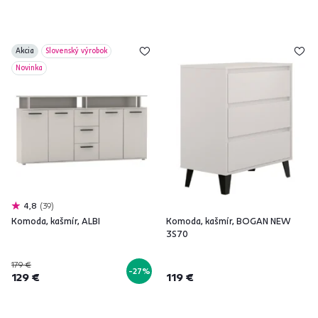
Akcia
Slovenský výrobok
Novinka
4,8
39
Komoda, kašmír, ALBI
Komoda, kašmír, BOGAN NEW
3S70
179 €
-27%
129 €
119 €