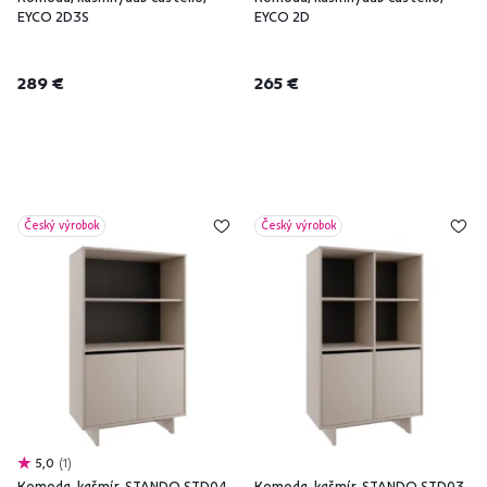
EYCO 2D3S
EYCO 2D
289 €
265 €
Český výrobok
Český výrobok
5,0
1
Komoda, kašmír, STANDO STD04
Komoda, kašmír, STANDO STD03