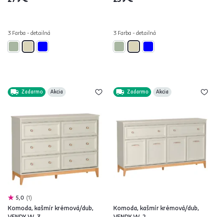
3 Farba - detailná
3 Farba - detailná
Zadarmo
Akcia
Zadarmo
Akcia
5,0
1
Komoda, kašmír krémová/dub,
Komoda, kašmír krémová/dub,
VENDY W-3
VENDY W-2