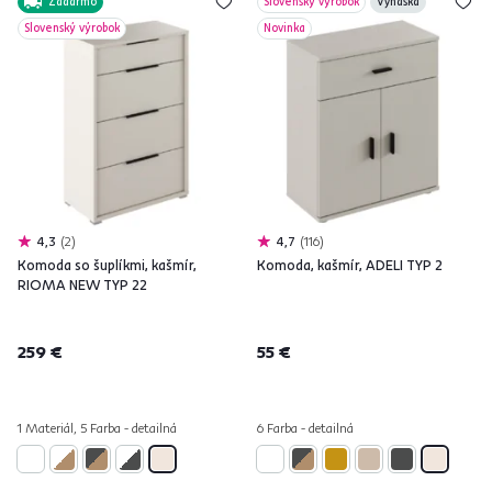
Zadarmo
Slovenský výrobok
Vynáška
Slovenský výrobok
Novinka
4,3
2
4,7
116
Komoda so šuplíkmi, kašmír,
Komoda, kašmír, ADELI TYP 2
RIOMA NEW TYP 22
259 €
55 €
1 Materiál, 5 Farba - detailná
6 Farba - detailná