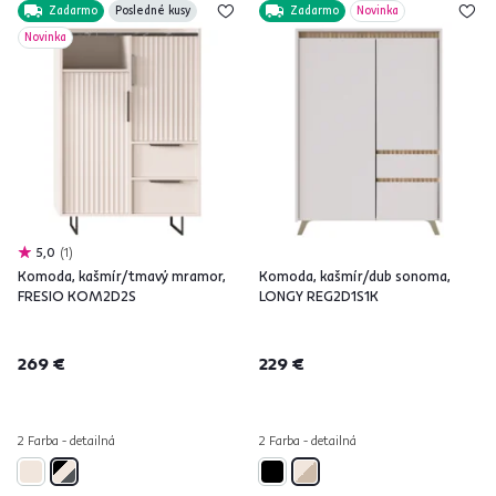
Zadarmo
Posledné kusy
Zadarmo
Novinka
Novinka
5,0
1
Komoda, kašmír/tmavý mramor,
Komoda, kašmír/dub sonoma,
FRESIO KOM2D2S
LONGY REG2D1S1K
269 €
229 €
2 Farba - detailná
2 Farba - detailná