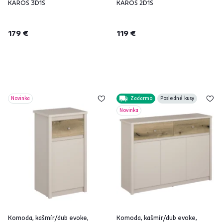
KAROS 3D1S
KAROS 2D1S
179 €
119 €
Novinka
Zadarmo
Posledné kusy
Novinka
Komoda, kašmír/dub evoke,
Komoda, kašmír/dub evoke,