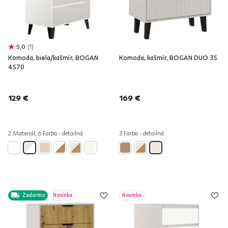
5,0
1
Komoda, biela/kašmír, BOGAN
Komoda, kašmír, BOGAN DUO 3S
4S70
129 €
169 €
2 Materiál, 6 Farba - detailná
3 Farba - detailná
Zadarmo
Novinka
Novinka