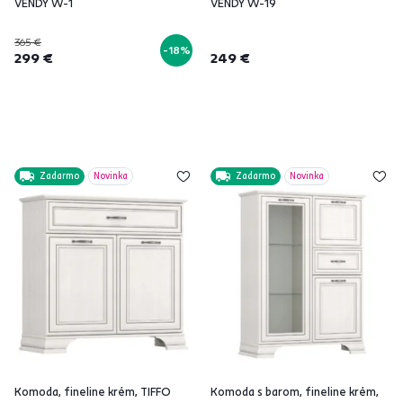
VENDY W-1
VENDY W-19
365 €
-18%
299 €
249 €
Zadarmo
Novinka
Zadarmo
Novinka
Komoda, fineline krém, TIFFO
Komoda s barom, fineline krém,