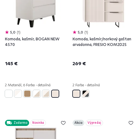
5,0
1
5,0
1
Komoda, kašmír, BOGAN NEW
Komoda, kašmír/norkový gaštan
4S70
arvadonna, FRESIO KOM2D2S
145 €
269 €
2 Materiál, 6 Farba - detailná
2 Farba - detailná
Zadarmo
Novinka
Akcia
Výpredaj