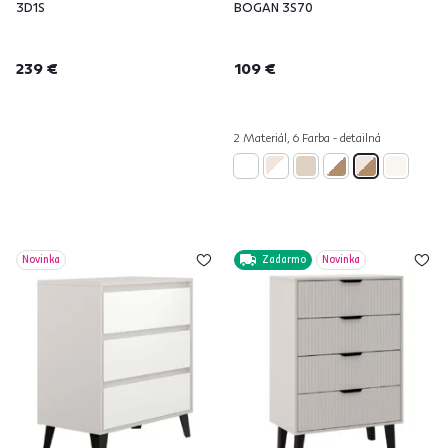
3D1S
BOGAN 3S70
239 €
109 €
2 Materiál, 6 Farba - detailná
Novinka
Zadarmo
Novinka