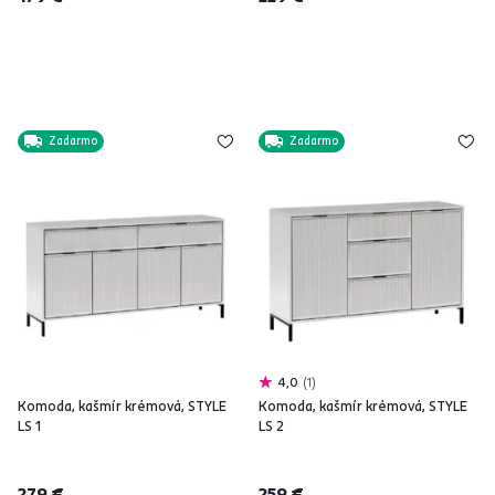
Zadarmo
Zadarmo
4,0
1
Komoda, kašmír krémová, STYLE
Komoda, kašmír krémová, STYLE
LS 1
LS 2
279 €
259 €