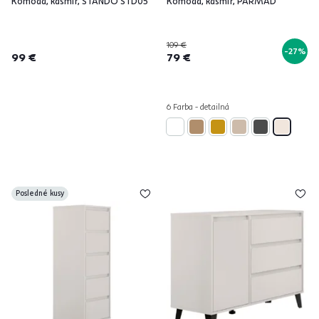
Komoda, kašmír, STANDO STD05
Komoda, kašmír, PARMAD
109 €
-27%
99 €
79 €
6 Farba - detailná
Posledné kusy