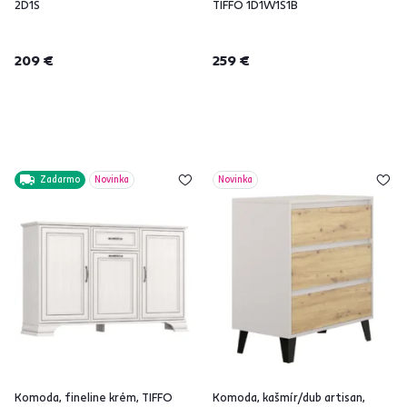
2D1S
TIFFO 1D1W1S1B
209 €
259 €
Zadarmo
Novinka
Novinka
Komoda, fineline krém, TIFFO
Komoda, kašmír/dub artisan,