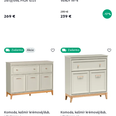
zlatý/sivá, PIGA 1D2S
VENDY W-4
289 €
-17%
269 €
239 €
Zadarmo
Akcia
Zadarmo
Komoda, kašmír krémová/dub,
Komoda, kašmír krémová/dub,