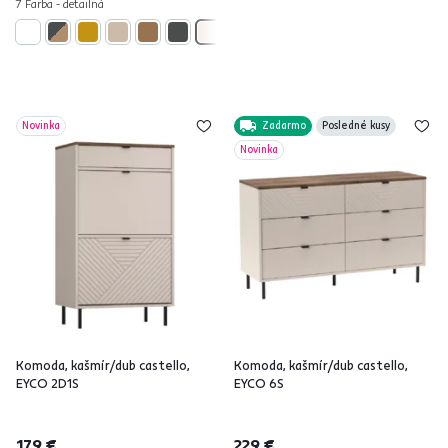
7 Farba - detailná
Novinka
Zadarmo
Posledné kusy
Novinka
Komoda, kašmír/dub castello,
Komoda, kašmír/dub castello,
EYCO 2D1S
EYCO 6S
179 €
229 €