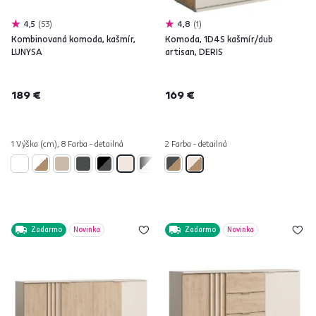
4,5
53
4,8
1
Kombinovaná komoda, kašmír,
Komoda, 1D4S kašmír/dub
LUNYSA
artisan, DERIS
189 €
169 €
1 Výška (cm), 8 Farba - detailná
2 Farba - detailná
Zadarmo
Novinka
Zadarmo
Novinka