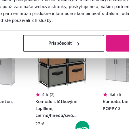
o používate naše webové stránky, poskytujeme aj našim partner
to partneri môžu príslušné informácie skombinovať s ďalšími údaj
ď ste používali ich služby.
Akcia
Výpredaj
Zadarmo
Vynáška
Prispôsobiť
4,6
2
4,6
1
betón,
Komoda s látkovými
Komoda, bie
šuplíkmi,
POPPY 3
čierna/hnedá/sivá,
CAMILO TYP 1
27 €
-41%