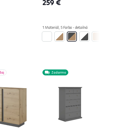
259 €
1 Materiál, 5 Farba - detailná
daj
Zadarmo