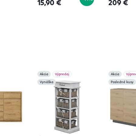
15,90 €
209 €
Akcia
Výpredaj
Akcia
Výpre
Vynáška
Posledné kusy