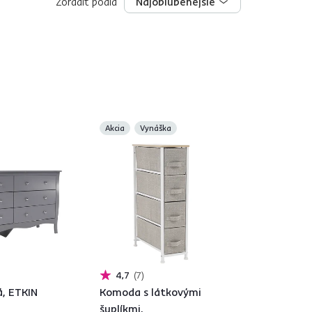
Zoradiť podľa
Najobľúbenejšie
Najobľúbenejšie
Akcia
Vynáška
4,7
7
á, ETKIN
Komoda s látkovými
šuplíkmi,