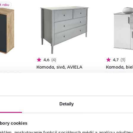
t roku
4,6
4
4,7
3
Komoda, sivá, AVIELA
Komoda, bie
 ADELI TYP
POPPY 4
155 €
-10%
139 €
109 €
Detaily
bory cookies
eklám, poskytovanie funkcií sociálnych médií a analýzu návšte