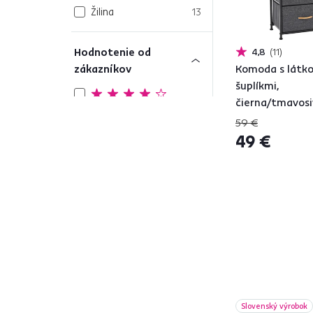
Žilina
13
Hodnotenie od
4,8
11
zákazníkov
Komoda s látk
šuplíkmi,
38
čierna/tmavosi
4 a viac
PALMERA TYP 
59 €
49 €
Počet zásuviek
od
do
Farba
1
Slovenský výrobok