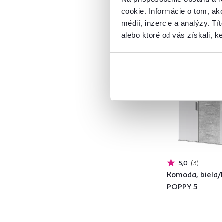
ABS hrany
10
cookie. Informácie o tom, ak
Látka
4
médií, inzercie a analýzy. Tí
Prútie
2
alebo ktoré od vás získali, ke
Plast
3
Drevo
17
Kov
4
Model
ADAPO
2
ADELI
4
5,0
3
Komoda, biela/
ALBI
2
POPPY 5
ARIS
4
AVIELA
1
CAMILO
1