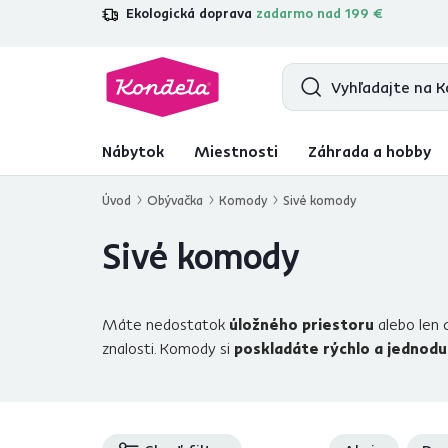
Ekologická doprava
zadarmo nad 199 €
4,7
31 285
overených produktových r
Nábytok
Miestnosti
Záhrada a hobby
Úvod
Obývačka
Komody
Sivé komody
Sivé komody
Máte nedostatok
úložného priestoru
alebo len
znalosti. Komody si
poskladáte rýchlo a jednod