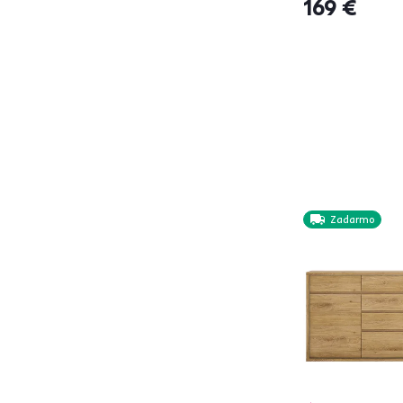
169 €
CITY
1
COMPI
3
DERIS
1
DOMCA
4
ESENA
2
ETKIN
1
GABRIELA
1
HANOLA
1
HUGOS
1
Zadarmo
IDOL
3
JESI
3
KLAUDIUS
2
KLIO
3
LOCCA
4
LUNIA
1
LUNYSA
3