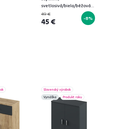
svetlosivá/biela/béžová,
OFELIA TYP 2
49 €
-8%
45 €
á
bok
Slovenský výrobok
Vynáška
Produkt roku