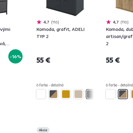
4,7
116
4,7
116
ovými
Komoda, grafit, ADELI
Komoda, du
TYP 2
artisan/graf
vá,
2
2
-16%
55 €
55 €
6 Farba - detailná
6 Farba - detailná
Akcia