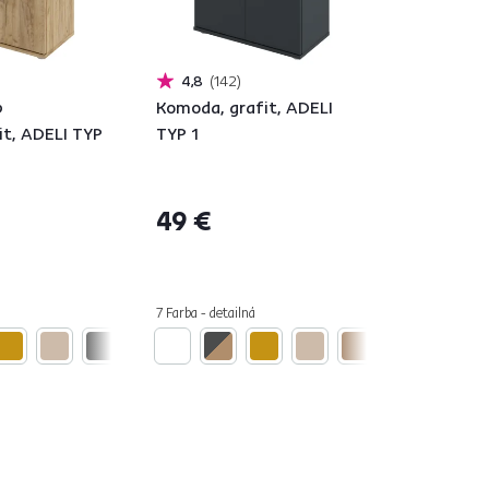
4,8
142
b
Komoda, grafit, ADELI
it, ADELI TYP
TYP 1
49 €
7 Farba - detailná