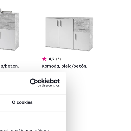
4,9
3
la/betón,
Komoda, biela/betón,
POPPY 2
129 €
O cookies
vnosti používame súbory