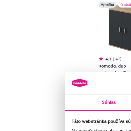
Vynáška
Produk
Čierna
31
Béžová
76
Zelená
4
Vzor
1
Biela
173
Modrá
2
Sivá
4,8
142
Hnedá
285
Komoda, dub
artisan/grafit,
1
Materiál
49 €
Súhlas
MDF
20
Drevotrieska
55
7 Farba - detailná
Táto webstránka používa sú
DTD
9
Na prispôsobenie obsahu a r