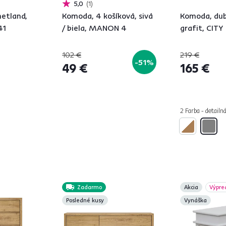
5,0
1
etland,
Komoda, 4 košíková, sivá
Komoda, dub
41
/ biela, MANON 4
grafit, CITY
102 €
219 €
-51%
49 €
165 €
2 Farba - detailn
Zadarmo
Akcia
Výpre
Posledné kusy
Vynáška