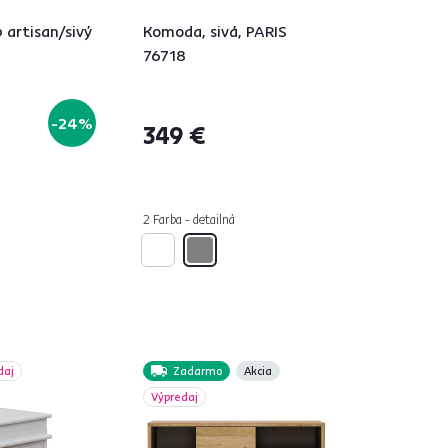
 artisan/sivý
Komoda, sivá, PARIS
76718
-24%
349 €
á
2 Farba - detailná
daj
Zadarmo
Akcia
Výpredaj