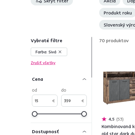
Skryť filter
Akcia
Dop
Produkt roku
Slovenský výr
Vybraté filtre
70
produktov
Farba:
Sivá
Zrušiť všetky
Cena
od
do
€
€
4,5
53
Kombinovaná 
Dostupnosť
old star dark 