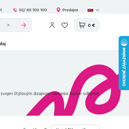
at
02/ 40 100 100
Predajne
0 €
daj
a svojim štýlovým dizajnom. Netreba žiadne odborné