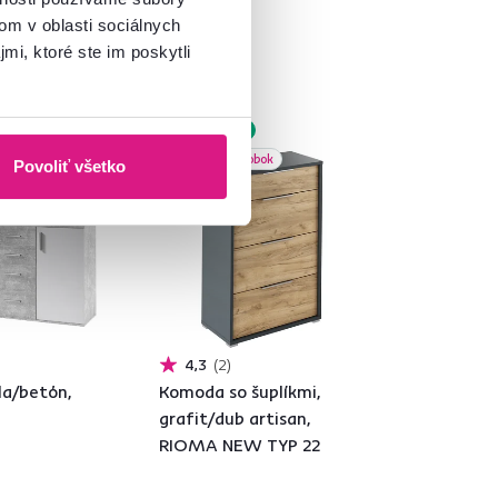
om v oblasti sociálnych
mi, ktoré ste im poskytli
Zadarmo
Slovenský výrobok
Povoliť všetko
4,3
2
la/betón,
Komoda so šuplíkmi,
grafit/dub artisan,
RIOMA NEW TYP 22