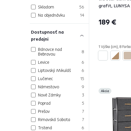
grafit, LUNYSA
Skladom
56
Na objednávku
14
189 €
Dostupnosť na
predajni
1 Výška (cm), 8 Farba
Bánovce nad
8
Bebravou
Levice
6
Liptovský Mikuláš
6
Lučenec
15
Námestovo
9
Akcia
Nové Zámky
3
Poprad
5
Prešov
7
Rimavská Sobota
7
Trstená
6