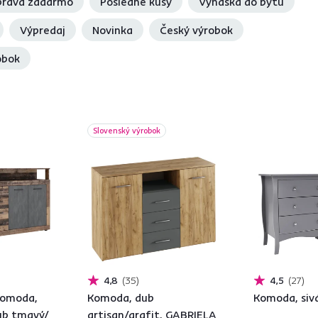
rava zadarmo
Posledné kusy
Vynáška do bytu
Výpredaj
Novinka
Český výrobok
obok
Slovenský výrobok
4,8
35
4,5
27
komoda,
Komoda, dub
Komoda, siv
dub tmavý/
artisan/grafit, GABRIELA