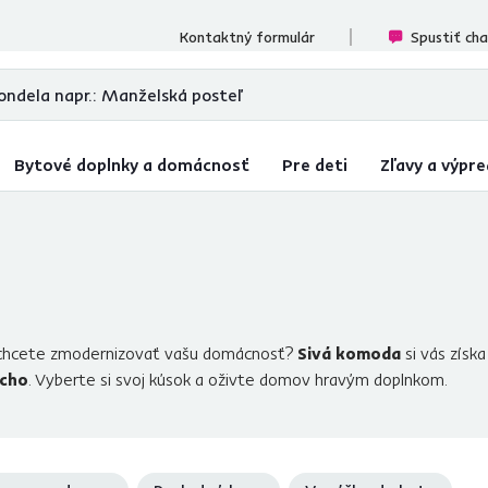
ecenzií
Kontaktný formulár
Spustiť ch
Bytové doplnky a domácnosť
Pre deti
Zľavy a výpre
 chcete zmodernizovať vašu domácnosť?
Sivá komoda
si vás získ
ucho
. Vyberte si svoj kúsok a oživte domov hravým doplnkom.