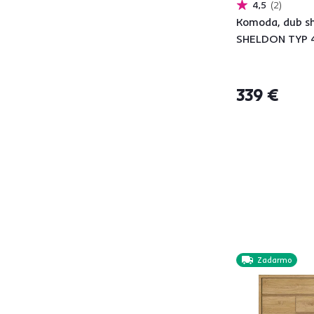
4,5
2
MANON
1
Komoda, dub sh
MATIAS
1
SHELDON TYP 
MEDIS
1
OFELIA TYP 2
1
PALMERA
1
339 €
PARIS
2
PARMAD
1
PIGA
1
POPPY
4
PROVANCE
1
RIOMA
2
SANTANA
2
SHELDON
4
Zadarmo
Šírka (cm)
od
do