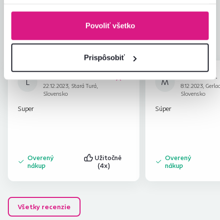
4,7
Kvalita výrobku
4,6
Zodpovedá očakávaniam
4,7
256
recenzií
Povoliť všetko
Zabalenie výrobku
4,8
Pomer hodnoty a ceny
4,7
Prispôsobiť
Lubomira B.
Miroslav B.
hviezdičiek
5
L
M
22.12.2023, Stará Turá,
8.12.2023, Gerla
Slovensko
Slovensko
Super
Súper
Overený
Užitočné
Overený
nákup
(4x)
nákup
Všetky recenzie