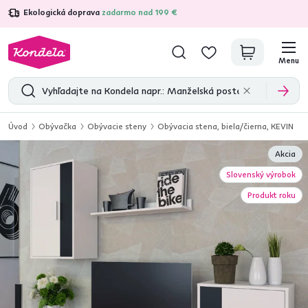
Ekologická doprava
zadarmo nad 199 €
4,7
31 285
overených produktových recenzií
Menu
Úvod
Obývačka
Obývacie steny
Obývacia stena, biela/čierna, KEVIN
Akcia
Slovenský výrobok
Produkt roku