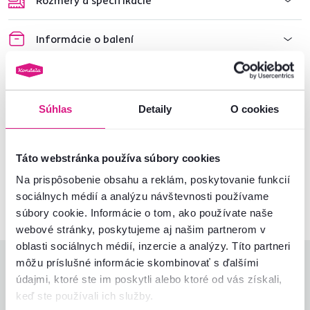
Rozmery a špecifikácie
Informácie o balení
Montážny návod
Súhlas
Detaily
O cookies
Nenašli ste požadované informácie?
Kontaktujte nás a my vám radi poradíme
Táto webstránka používa súbory cookies
Na prispôsobenie obsahu a reklám, poskytovanie funkcií
02/ 40 100 100
Spustiť chat
sociálnych médií a analýzu návštevnosti používame
súbory cookie. Informácie o tom, ako používate naše
webové stránky, poskytujeme aj našim partnerom v
oblasti sociálnych médií, inzercie a analýzy. Títo partneri
môžu príslušné informácie skombinovať s ďalšími
Hodnotenia produktu
údajmi, ktoré ste im poskytli alebo ktoré od vás získali,
keď ste používali ich služby.
Jednoduchosť montáže
4,6