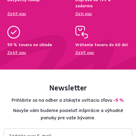
zadarmo
Zistiť viac
Zisti viac
95 % tovaru na sklade
Vrátenie tovaru do 60 dní
Zistiť viac
Zistiť viac
Newsletter
Prihláste sa na odber a získajte uvítaciu zľavu
-5 %
.
Navyše vám budeme posielať inšpirácie a výhodné
ponuky pre vaše bývanie.