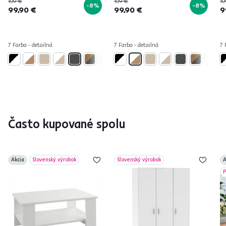
109 €
109 €
10
-8%
-8%
99,90 €
99,90 €
9
7 Farba - detailná
7 Farba - detailná
7 
Často kupované spolu
Akcia
Slovenský výrobok
Slovenský výrobok
A
P