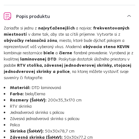
Popis produktu
Zariaďte si jednu z
najvyťaženejších
a najviac
frekventovaných
miestností
v dome tak, aby ste sa cítili príjemne. Vytvorte si z
obývačky relaxačnú zónu
, miesto, ktoré bude dýchať pokojom a
reprezentovať váš vyberaný vkus. Moderná
obývacia stena KEVIN
kombinuje nestarnúce
biele
a
čierne
farebné prevedenie. Vyrobená je z
kvalitnej
laminovanej DTD
. Poskytuje dostatok úložného priestoru v
podobe
RTV stolíka, závesnej jednodverovej skrinky, stojacej
jednodverovej skrinky a police
, na ktorej môžete vystaviť svoje
suveníry či fotografie.
Materiál:
DTD laminovaná
Farba:
biela/čierna
Rozmery (ŠxHxV):
200x35,3x170 cm
RTV skrinka
Jednodverová skrinka s policou
Závesná jednodverová skrinka s policou
Polica
Skrinka (ŠxHxV):
50x30x78,7 cm
Závesná skrinka (ŠxHxV):
50x30x77,2 cm