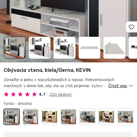
Obývacia stena, biela/čierna, KEVIN
Zariaďte si jednu z najvyťaženejších a najviac frekventovaných
miestností v dome tak, aby ste sa cítili príjemne. Vytvorte si z obývačky
Čítať viac
relaxačnú zónu, miesto, ktoré bude dýchať pokojom a reprezento...
4,7
256
recenzií
Farba - detailná