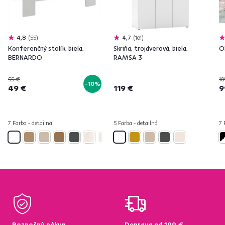
4,8
55
4,7
161
Konferenčný stolík, biela,
Skriňa, trojdverová, biela,
Ob
BERNARDO
RAMSA 3
55 €
10
-10%
49 €
119 €
9
7 Farba - detailná
5 Farba - detailná
7 
Bezpečný nákup
Doprava od 199 €