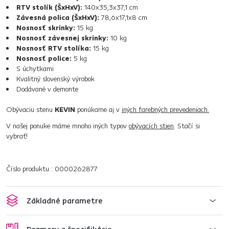
RTV stolík (ŠxHxV):
140x35,3x37,1 cm
Závesná polica (ŠxHxV):
78,6x17,1x8 cm
Nosnosť skrinky:
15 kg
Nosnosť závesnej skrinky:
10 kg
Nosnosť RTV stolíka:
15 kg
Nosnosť police:
5 kg
S úchytkami
Kvalitný slovenský výrobok
Dodávané v demonte
Obývaciu stenu
KEVIN
ponúkame aj v
iných farebných prevedeniach.
V našej ponuke máme mnoho iných typov
obývacích stien
. Stačí si
vybrať!
Číslo produktu : 0000262877
Základné parametre