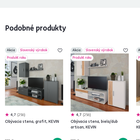
Podobné produkty
Akcia
Slovenský výrobok
Akcia
Slovenský výrobok
A
Produkt roku
Produkt roku
P
4,7
256
4,7
256
Obývacia stena, grafit, KEVIN
Obývacia stena, biela/dub
O
artisan, KEVIN
K