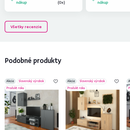
nákup
(0x)
nákup
Všetky recenzie
Podobné produkty
Akcia
Slovenský výrobok
Akcia
Slovenský výrobok
A
Produkt roku
Produkt roku
P