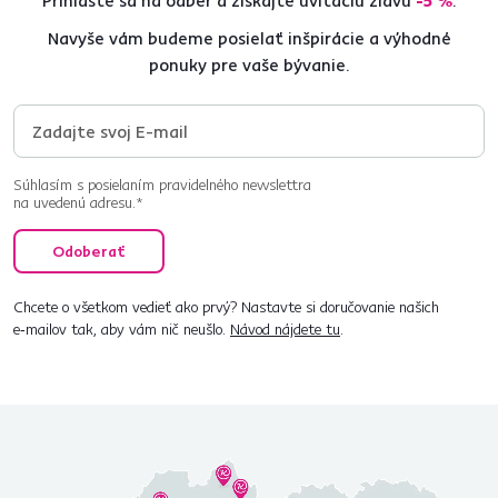
Prihláste sa na odber a získajte uvítaciu zľavu
-5 %
.
Navyše vám budeme posielať inšpirácie a výhodné
ponuky pre vaše bývanie.
Súhlasím s posielaním pravidelného newslettra
na uvedenú adresu.*
Odoberať
Chcete o všetkom vedieť ako prvý? Nastavte si doručovanie našich
e‑mailov tak, aby vám nič neušlo.
Návod nájdete tu
.