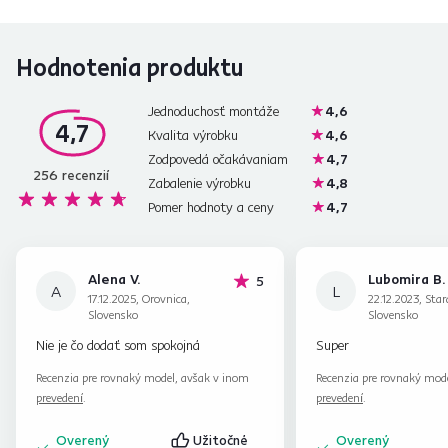
Hodnotenia produktu
Jednoduchosť montáže
4,6
4,7
Kvalita výrobku
4,6
Zodpovedá očakávaniam
4,7
256
recenzií
Zabalenie výrobku
4,8
Pomer hodnoty a ceny
4,7
Alena V.
Lubomira B.
hviezdičiek
5
A
L
17.12.2025, Orovnica,
22.12.2023, Star
Slovensko
Slovensko
Nie je čo dodať som spokojná
Super
Recenzia pre rovnaký model, avšak v inom
Recenzia pre rovnaký mod
prevedení
.
prevedení
.
Overený
Užitočné
Overený