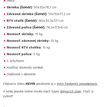
Polica
Skrinka (ŠxHxV):
50x30x78,7 cm
Závesná skrinka (ŠxHxV):
50x30x77,2 cm
RTV stolík (ŠxHxV):
140x35,3x37,1 cm
Závesná polica (ŠxHxV):
78,6x17,1x8 cm
Nosnosť skrinky:
15 kg
Nosnosť závesnej skrinky:
10 kg
Nosnosť RTV stolíka:
15 kg
Nosnosť police:
5 kg
S úchytkami
Kvalitný slovenský výrobok
Dodávané v demonte
Obývaciu stenu
KEVIN
ponúkame aj v
iných farebných prevedeniach.
V našej ponuke máme mnoho iných typov
obývacích stien
. Stačí si
vybrať!