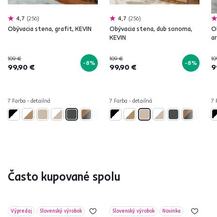
4,7
256
4,7
256
Obývacia stena, grafit, KEVIN
Obývacia stena, dub sonoma,
O
KEVIN
ar
109 €
109 €
10
-8%
-8%
99,90 €
99,90 €
9
7 Farba - detailná
7 Farba - detailná
7 
Často kupované spolu
Výpredaj
Slovenský výrobok
Slovenský výrobok
Novinka