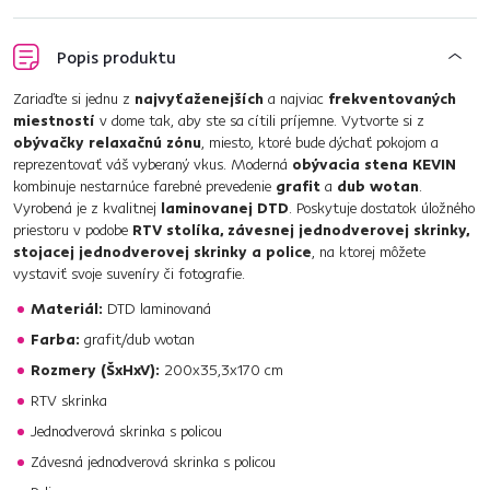
Popis produktu
Zariaďte si jednu z
najvyťaženejších
a najviac
frekventovaných
miestností
v dome tak, aby ste sa cítili príjemne. Vytvorte si z
obývačky relaxačnú zónu
, miesto, ktoré bude dýchať pokojom a
reprezentovať váš vyberaný vkus. Moderná
obývacia stena KEVIN
kombinuje nestarnúce farebné prevedenie
grafit
a
dub wotan
.
Vyrobená je z kvalitnej
laminovanej DTD
. Poskytuje dostatok úložného
priestoru v podobe
RTV stolíka, závesnej jednodverovej skrinky,
stojacej jednodverovej skrinky a police
, na ktorej môžete
vystaviť svoje suveníry či fotografie.
Materiál:
DTD laminovaná
Farba:
grafit/dub wotan
Rozmery (ŠxHxV):
200x35,3x170 cm
RTV skrinka
Jednodverová skrinka s policou
Závesná jednodverová skrinka s policou