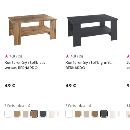
4,8
55
4,8
55
Konferenčný stolík, dub
Konferenčný stolík, grafit,
J
wotan, BERNARDO
BERNARDO
s
49 €
49 €
9
7 Farba - detailná
7 Farba - detailná
3 