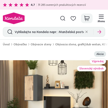
Ekologická doprava
zadarmo nad 199 €
4,7
31 285
overených produktových recenzií
Menu
Úvod
Obývačka
Obývacie steny
Obývacia stena, grafit/dub wotan, KEV
Akcia
Výpredaj
Slovenský výrobok