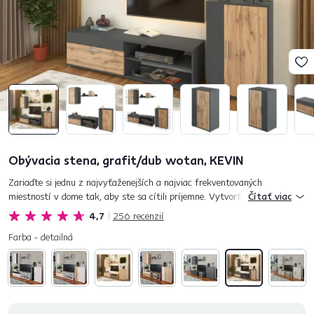
Obývacia stena, grafit/dub wotan, KEVIN
Zariaďte si jednu z najvyťaženejších a najviac frekventovaných
miestností v dome tak, aby ste sa cítili príjemne. Vytvorte si z obývačky
Čítať viac
relaxačnú zónu, miesto, ktoré bude dýchať pokojom a reprez...
4,7
256
recenzií
Farba - detailná