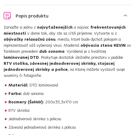
Popis produktu
Zariaďte si jednu z
najvyťaženejších
a najviac
frekventovaných
miestností
v dome tak, aby ste sa cítili príjemne. Vytvorte si z
obývačky relaxačnú zónu
, miesto, ktoré bude dýchať pokojom a
reprezentovať váš vyberaný vkus. Moderná
obývacia stena KEVIN
vo
farebnom prevedení
dub sonoma
. Vyrobená je z kvalitnej
laminovanej DTD
. Poskytuje dostatok úložného priestoru v podobe
RTV stolíka, závesnej jednodverovej skrinky, stojacej
jednodverovej skrinky a police
, na ktorej môžete vystaviť svoje
suveníry či fotografie.
Materiál:
DTD laminovaná
Farba:
dub sonoma
Rozmery (ŠxHxV):
200x35,3x170 cm
RTV skrinka
Jednodverová skrinka s policou
Závesná jednodverová skrinka s policou