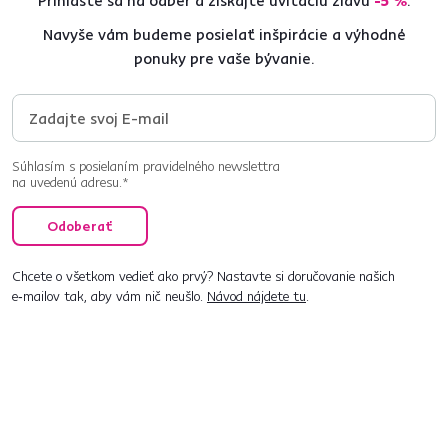
Prihláste sa na odber a získajte uvítaciu zľavu
-5 %
.
Navyše vám budeme posielať inšpirácie a výhodné
ponuky pre vaše bývanie.
Súhlasím s posielaním pravidelného newslettra
na uvedenú adresu.*
Odoberať
Chcete o všetkom vedieť ako prvý? Nastavte si doručovanie našich
e‑mailov tak, aby vám nič neušlo.
Návod nájdete tu
.