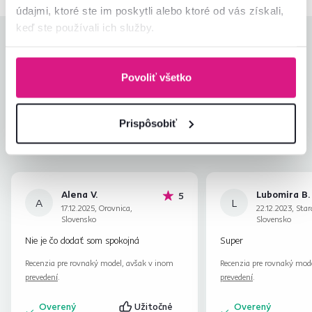
údajmi, ktoré ste im poskytli alebo ktoré od vás získali,
keď ste používali ich služby.
Hodnotenia produktu
Jednoduchosť montáže
4,6
Povoliť všetko
4,7
Kvalita výrobku
4,6
Zodpovedá očakávaniam
4,7
256
recenzií
Prispôsobiť
Zabalenie výrobku
4,8
Pomer hodnoty a ceny
4,7
Alena V.
Lubomira B.
hviezdičiek
5
A
L
17.12.2025, Orovnica,
22.12.2023, Star
Slovensko
Slovensko
Nie je čo dodať som spokojná
Super
Recenzia pre rovnaký model, avšak v inom
Recenzia pre rovnaký mod
prevedení
.
prevedení
.
Overený
Užitočné
Overený