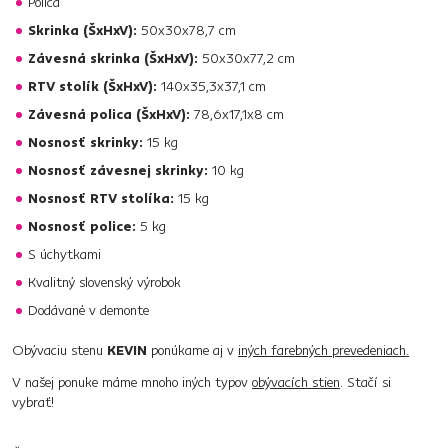
Polica
Skrinka (ŠxHxV):
50x30x78,7 cm
Závesná skrinka (ŠxHxV):
50x30x77,2 cm
RTV stolík (ŠxHxV):
140x35,3x37,1 cm
Závesná polica (ŠxHxV):
78,6x17,1x8 cm
Nosnosť skrinky:
15 kg
Nosnosť závesnej skrinky:
10 kg
Nosnosť RTV stolíka:
15 kg
Nosnosť police:
5 kg
S úchytkami
Kvalitný slovenský výrobok
Dodávané v demonte
Obývaciu stenu
KEVIN
ponúkame aj v
iných farebných prevedeniach.
V našej ponuke máme mnoho iných typov
obývacích stien
. Stačí si
vybrať!