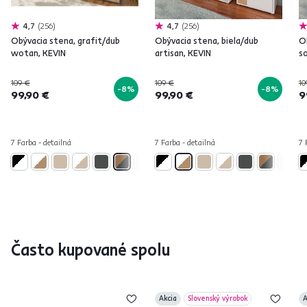
4,7
256
4,7
256
Obývacia stena, grafit/dub
Obývacia stena, biela/dub
O
wotan, KEVIN
artisan, KEVIN
s
109 €
109 €
10
-8%
-8%
99,90 €
99,90 €
9
7 Farba - detailná
7 Farba - detailná
7 
Často kupované spolu
Akcia
Slovenský výrobok
A