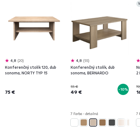
V
4,8
20
4,8
55
Konferenčný stolík 120, dub
Konferenčný stolík, dub
N
sonoma, NORTY TYP 15
sonoma, BERNARDO
2
55 €
19
-10%
75 €
49 €
1
7 Farba - detailná
7 