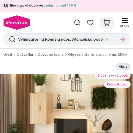
Ekologická doprava
zadarmo nad 199 €
4,7
31 157
overených produktových recenzií
Menu
Úvod
Obývačka
Obývacie steny
Obývacia stena, dub sonoma, KEVIN
Akcia
Slovenský výrobok
Produkt roku