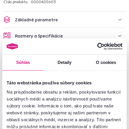
Číslo produktu : 0000405603
Základné parametre
Rozmery a špecifikácie
Informácie o balení
Súhlas
Detaily
O cookies
Montážny návod
Táto webstránka používa súbory cookies
Na prispôsobenie obsahu a reklám, poskytovanie funkcií
Nenašli ste požadované informácie?
sociálnych médií a analýzu návštevnosti používame
Kontaktujte nás a my vám radi poradíme
súbory cookie. Informácie o tom, ako používate naše
webové stránky, poskytujeme aj našim partnerom v
02/ 40 100 100
Spustiť chat
oblasti sociálnych médií, inzercie a analýzy. Títo partneri
môžu príslušné informácie skombinovať s ďalšími