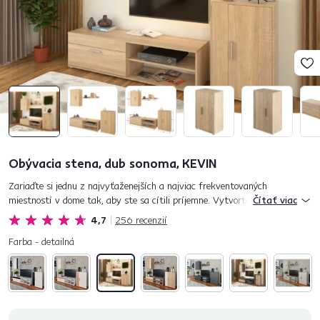
Obývacia stena, dub sonoma, KEVIN
Zariaďte si jednu z najvyťaženejších a najviac frekventovaných
miestností v dome tak, aby ste sa cítili príjemne. Vytvorte si z obývačky
Čítať viac
relaxačnú zónu, miesto, ktoré bude dýchať pokojom a reprez...
4,7
256
recenzií
Farba - detailná