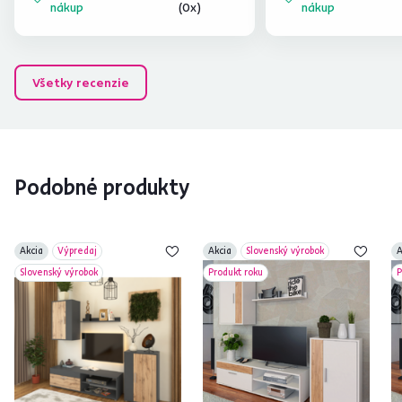
nákup
(0x)
nákup
Všetky recenzie
Podobné produkty
Akcia
Výpredaj
Akcia
Slovenský výrobok
A
Slovenský výrobok
Produkt roku
P