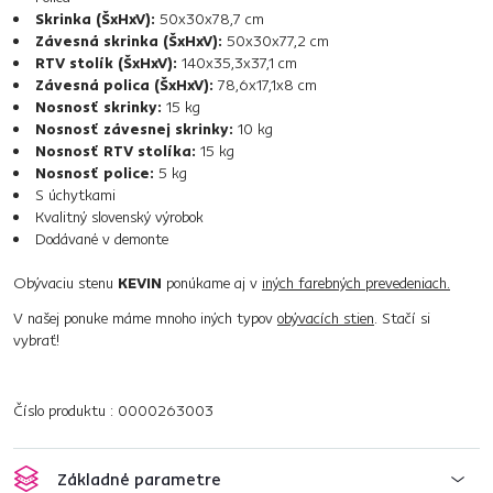
Skrinka (ŠxHxV):
50x30x78,7 cm
Závesná skrinka (ŠxHxV):
50x30x77,2 cm
RTV stolík (ŠxHxV):
140x35,3x37,1 cm
Závesná polica (ŠxHxV):
78,6x17,1x8 cm
Nosnosť skrinky:
15 kg
Nosnosť závesnej skrinky:
10 kg
Nosnosť RTV stolíka:
15 kg
Nosnosť police:
5 kg
S úchytkami
Kvalitný slovenský výrobok
Dodávané v demonte
Obývaciu stenu
KEVIN
ponúkame aj v
iných farebných prevedeniach.
V našej ponuke máme mnoho iných typov
obývacích stien
. Stačí si
vybrať!
Číslo produktu : 0000263003
Základné parametre