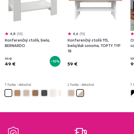
4,8
55
4,6
15
Konferenčný stolík, biela,
Konferenčný stolík 115,
O
BERNARDO
biela/dub sonoma, TOPTY TYP
s
18
55 €
10
-10%
49 €
59 €
9
7 Farba - detailná
2 Farba - detailná
7 