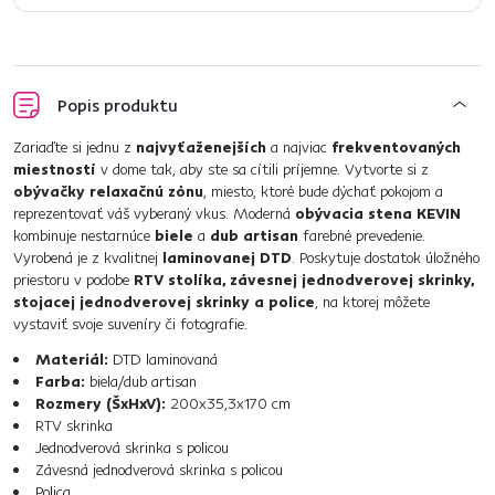
Popis produktu
Zariaďte si jednu z
najvyťaženejších
a najviac
frekventovaných
miestností
v dome tak, aby ste sa cítili príjemne. Vytvorte si z
obývačky relaxačnú zónu
, miesto, ktoré bude dýchať pokojom a
reprezentovať váš vyberaný vkus. Moderná
obývacia stena KEVIN
kombinuje nestarnúce
biele
a
dub artisan
farebné prevedenie.
Vyrobená je z kvalitnej
laminovanej DTD
. Poskytuje dostatok úložného
priestoru v podobe
RTV stolíka, závesnej jednodverovej skrinky,
stojacej jednodverovej skrinky a police
, na ktorej môžete
vystaviť svoje suveníry či fotografie.
Materiál:
DTD laminovaná
Farba:
biela/dub artisan
Rozmery (ŠxHxV):
200x35,3x170 cm
RTV skrinka
Jednodverová skrinka s policou
Závesná jednodverová skrinka s policou
Polica