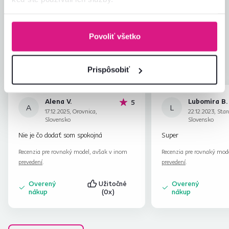
Jednoduchosť montáže
4,6
4,7
Kvalita výrobku
4,6
Povoliť všetko
Zodpovedá očakávaniam
4,7
256
recenzií
Zabalenie výrobku
4,8
Pomer hodnoty a ceny
4,7
Prispôsobiť
Alena V.
Lubomira B.
hviezdičiek
5
A
L
17.12.2025, Orovnica,
22.12.2023, Star
Slovensko
Slovensko
Nie je čo dodať som spokojná
Super
Recenzia pre rovnaký model, avšak v inom
Recenzia pre rovnaký mod
prevedení
.
prevedení
.
Overený
Užitočné
Overený
nákup
(0x)
nákup