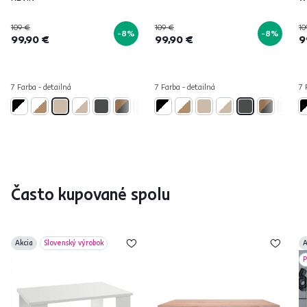
109 €
109 €
10
-8%
-8%
99,90 €
99,90 €
9
7 Farba - detailná
7 Farba - detailná
7 
Často kupované spolu
Akcia
Slovenský výrobok
A
P