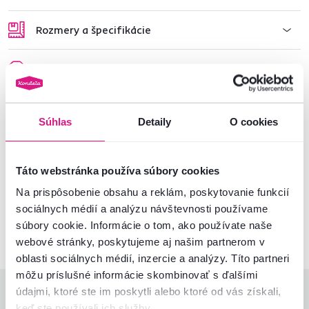
Rozmery a špecifikácie
Informácie o balení
Montážny návod
Súhlas
Detaily
O cookies
Nenašli ste požadované informácie?
Táto webstránka používa súbory cookies
Kontaktujte nás a my vám radi poradíme
Na prispôsobenie obsahu a reklám, poskytovanie funkcií
sociálnych médií a analýzu návštevnosti používame
02/ 40 100 100
Spustiť chat
súbory cookie. Informácie o tom, ako používate naše
webové stránky, poskytujeme aj našim partnerom v
oblasti sociálnych médií, inzercie a analýzy. Títo partneri
môžu príslušné informácie skombinovať s ďalšími
údajmi, ktoré ste im poskytli alebo ktoré od vás získali,
Hodnotenia produktu
keď ste používali ich služby.