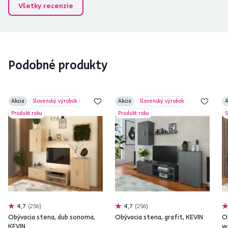
Všetky recenzie
Podobné produkty
Akcia
Slovenský výrobok
Akcia
Slovenský výrobok
A
Produkt roku
Produkt roku
S
4,7
256
4,7
256
Obývacia stena, dub sonoma,
Obývacia stena, grafit, KEVIN
O
KEVIN
w