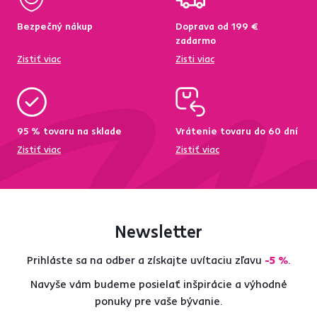
Bezpečný nákup
Doprava od 199 €
zadarmo
Zistiť viac
Zisti viac
95 % tovaru na sklade
Vrátenie tovaru do 60 dní
Zistiť viac
Zistiť viac
Newsletter
Prihláste sa na odber a získajte uvítaciu zľavu
-5 %
.
Navyše vám budeme posielať inšpirácie a výhodné
ponuky pre vaše bývanie.