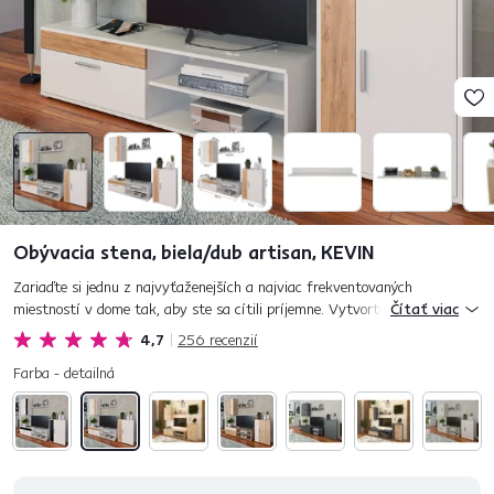
Obývacia stena, biela/dub artisan, KEVIN
Zariaďte si jednu z najvyťaženejších a najviac frekventovaných
miestností v dome tak, aby ste sa cítili príjemne. Vytvorte si z obývačky
Čítať viac
relaxačnú zónu, miesto, ktoré bude dýchať pokojom a reprezento...
4,7
256
recenzií
Farba - detailná