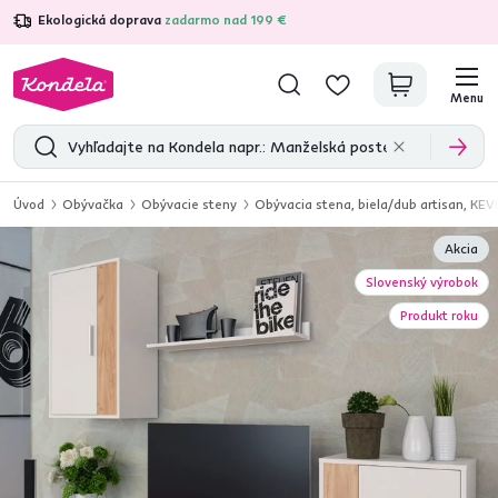
Ekologická doprava
zadarmo nad 199 €
4,7
31 333
overených produktových recenzií
Menu
Úvod
Obývačka
Obývacie steny
Obývacia stena, biela/dub artisan, KEV
Akcia
Slovenský výrobok
Produkt roku