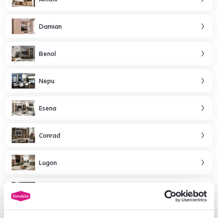
Damian
Benol
Nepu
Esena
Conrad
Lugon
Magira
Vivala