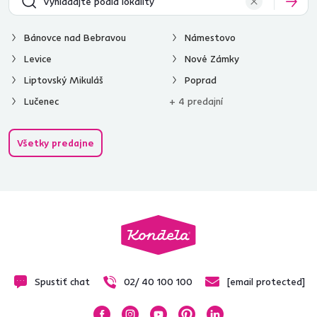
Bánovce nad Bebravou
Námestovo
Levice
Nové Zámky
Liptovský Mikuláš
Poprad
Lučenec
+ 4 predajní
Všetky predajne
Spustiť chat
02/ 40 100 100
[email protected]