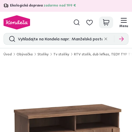
Ekologická doprava
zadarmo nad 199 €
4,7
31 211
overených produktových recenzií
Menu
Úvod
Obývačka
Stolíky
Tv stolíky
RTV stolík, dub lefkas, TEDY TYP T1