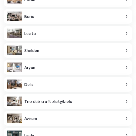
Baria
Lucita
Sheldon
Aryan
Delis
Trio dub craft zlatý/biela
Aviram
Lindy