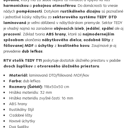
harmonickou
a
pokojnou atmosférou
. Do domácnosti to vnesie
nádych
pompéznosti
. Dotykom
rustikálneho dizajnu
sú poznačené
i jednotlivé kúsky nábytku zo
sektorového systému TEDY
.
DTD
laminovaná
je veľmi obľúbená v nábytkárskom priemysle. Sektor TEDY
je vhodný najmä na zariadenie
obývacích izieb
,
jedální
,
spální
ale aj
pracovní
. Základ tvoria
ABS hrany
, ktoré sú
najmodernejším
spôsobom
ukončenia
nábytkového dielca
,
ozdobné lišty
z
fóliovanej MDF
a
úchytky
z
kvalitného kovu
. Zaujímavé je aj
prevedenie
dub lefkas
.
RTV stolík TEDY T11
poskytuje dostatok úložného priestoru v podobe
dvoch šuplíkov
a
otvoreného úložného priestoru
.
Materiál:
laminovaná DTD/fóliovaná MDF/kov
Farba:
dub lefkas
Rozmery (ŠxHxV):
118x50x50 cm
Hrúbka materiálu: 32 mm
Hrúbka materiálu zvyšné časti: 16 mm
ABS hrany
Rustikálny štýl
Ozdobné lišty
Kovové úchytky
Dva šuplíky