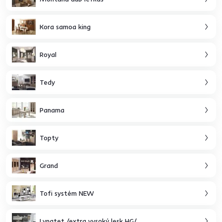
Kora samoa king
Royal
Tedy
Panama
Topty
Grand
Tofi systém NEW
Lynatet /extra vysoký lesk HG/