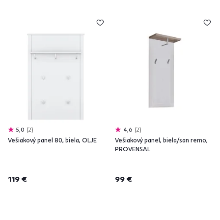
5,0
2
4,6
2
Vešiakový panel 80, biela, OLJE
Vešiakový panel, biela/san remo,
PROVENSAL
119 €
99 €