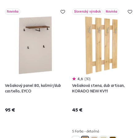
Novinka
Slovenský výrobok
Novinka
4,6
30
Vešiakový panel 80, kašmír/dub
Vešiaková stena, dub artisan,
castello, EYCO
KORADO NEW KV11
95 €
45 €
5 Farba - detailná