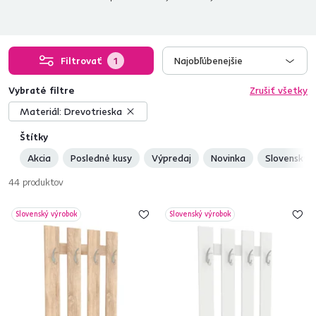
Filtrovať
1
Najobľúbenejšie
Vybraté filtre
Zrušiť všetky
Materiál:
Drevotrieska
Štítky
Akcia
Posledné kusy
Výpredaj
Novinka
Slovenský 
44
produktov
Slovenský výrobok
Slovenský výrobok