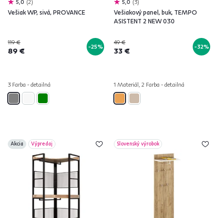
5,0
2
5,0
3
Vešiak WP, sivá, PROVANCE
Vešiakový panel, buk, TEMPO
ASISTENT 2 NEW 030
119 €
49 €
-25%
-32%
89 €
33 €
3 Farba - detailná
1 Materiál, 2 Farba - detailná
Akcia
Výpredaj
Slovenský výrobok