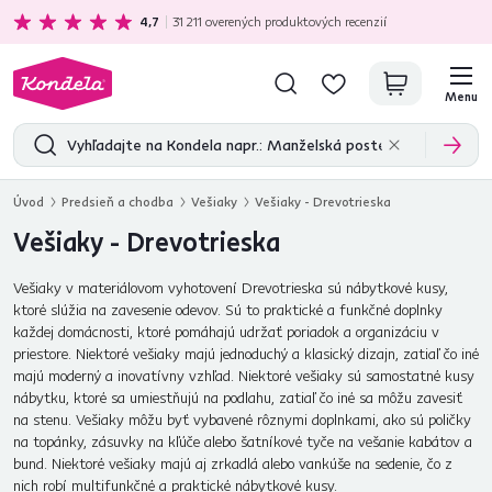
Ekologická doprava
zadarmo nad 199 €
4,7
31 211
overených produktových recenzií
Menu
Úvod
Predsieň a chodba
Vešiaky
Vešiaky - Drevotrieska
Vešiaky - Drevotrieska
Vešiaky v materiálovom vyhotovení Drevotrieska sú nábytkové kusy,
ktoré slúžia na zavesenie odevov. Sú to praktické a funkčné doplnky
každej domácnosti, ktoré pomáhajú udržať poriadok a organizáciu v
priestore. Niektoré vešiaky majú jednoduchý a klasický dizajn, zatiaľ čo iné
majú moderný a inovatívny vzhľad. Niektoré vešiaky sú samostatné kusy
nábytku, ktoré sa umiestňujú na podlahu, zatiaľ čo iné sa môžu zavesiť
na stenu. Vešiaky môžu byť vybavené rôznymi doplnkami, ako sú poličky
na topánky, zásuvky na kľúče alebo šatníkové tyče na vešanie kabátov a
bund. Niektoré vešiaky majú aj zrkadlá alebo vankúše na sedenie, čo z
nich robí multifunkčné a praktické nábytkové kusy.