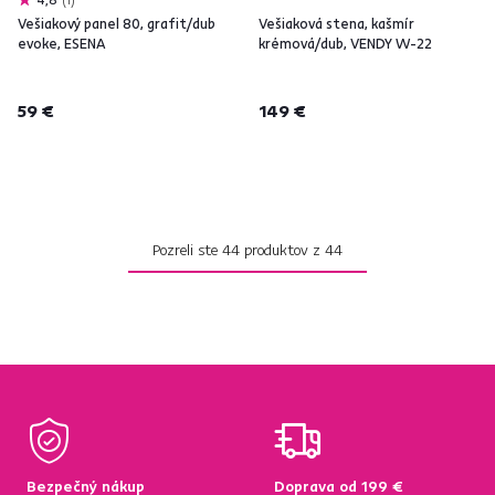
Vešiakový panel 80, grafit/dub
Vešiaková stena, kašmír
evoke, ESENA
krémová/dub, VENDY W-22
59 €
149 €
Pozreli ste
44
produktov z
44
Bezpečný nákup
Doprava od 199 €