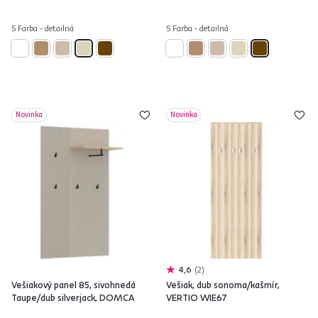
5 Farba - detailná
5 Farba - detailná
Novinka
Novinka
4,6
2
Vešiakový panel 85, sivohnedá
Vešiak, dub sonoma/kašmír,
Taupe/dub silverjack, DOMCA
VERTIO WIE67