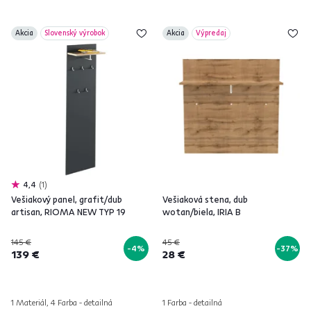
Akcia
Slovenský výrobok
Akcia
Výpredaj
4,4
1
Vešiakový panel, grafit/dub
Vešiaková stena, dub
artisan, RIOMA NEW TYP 19
wotan/biela, IRIA B
145 €
45 €
-4%
-37%
139 €
28 €
1 Materiál, 4 Farba - detailná
1 Farba - detailná