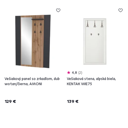
4,8
2
Vešiakový panel so zrkadlom, dub
Vešiaková stena, alpská biela,
wotan/čierna, AMONI
KENTAK WIE75
129 €
139 €