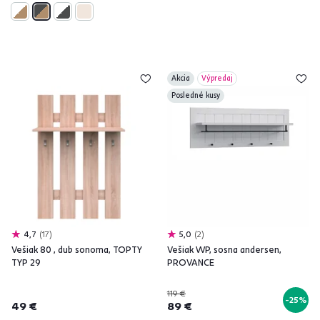
Akcia
Výpredaj
Posledné kusy
4,7
17
5,0
2
Vešiak 80 , dub sonoma, TOPTY
Vešiak WP, sosna andersen,
TYP 29
PROVANCE
119 €
-25%
49 €
89 €