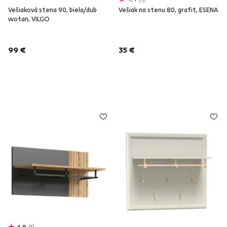
Vešiaková stena 90, biela/dub
Vešiak na stenu 80, grafit, ESENA
wotan, VILGO
99 €
35 €
4,8
1