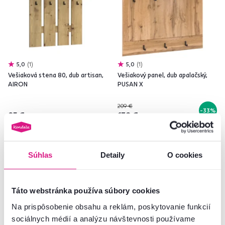
5,0
1
5,0
1
Vešiaková stena 80, dub artisan,
Vešiakový panel, dub apalačský,
AIRON
PUSAN X
209 €
-33%
85 €
139 €
Súhlas
Detaily
O cookies
Akcia
Výpredaj
Akcia
Výpredaj
Táto webstránka používa súbory cookies
Na prispôsobenie obsahu a reklám, poskytovanie funkcií
sociálnych médií a analýzu návštevnosti používame