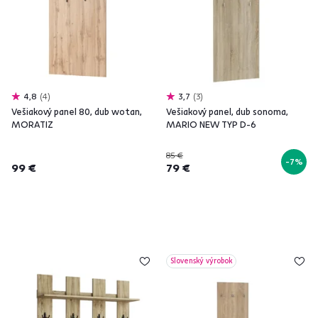
4,8
4
3,7
3
Vešiakový panel 80, dub wotan,
Vešiakový panel, dub sonoma,
MORATIZ
MARIO NEW TYP D-6
85 €
-7%
99 €
79 €
Slovenský výrobok