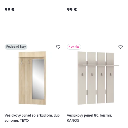
99 €
99 €
Posledné kusy
Novinka
Vešiakový panel so zrkadlom, dub
Vešiakový panel 80, kašmír,
sonoma, TEYO
KAROS