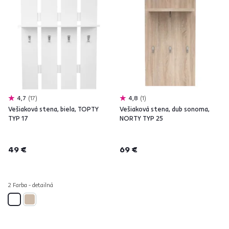
4,7
17
4,8
1
Vešiaková stena, biela, TOPTY
Vešiaková stena, dub sonoma,
TYP 17
NORTY TYP 25
49 €
69 €
2 Farba - detailná