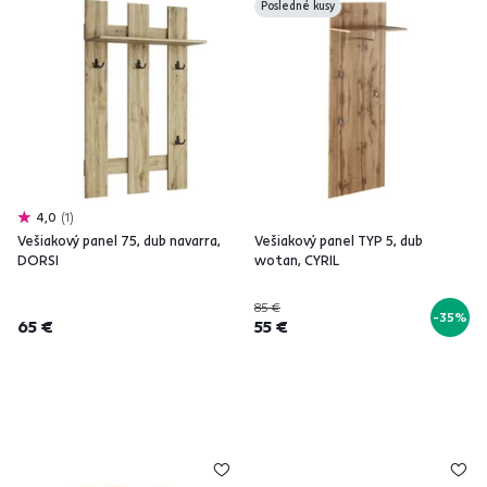
Posledné kusy
4,0
1
Vešiakový panel 75, dub navarra,
Vešiakový panel TYP 5, dub
DORSI
wotan, CYRIL
85 €
-35%
65 €
55 €