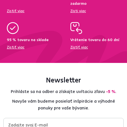
zadarmo
Zistiť viac
Zisti viac
95 % tovaru na sklade
Vrátenie tovaru do 60 dní
Zistiť viac
Zistiť viac
Newsletter
Prihláste sa na odber a získajte uvítaciu zľavu
-5 %
.
Navyše vám budeme posielať inšpirácie a výhodné
ponuky pre vaše bývanie.