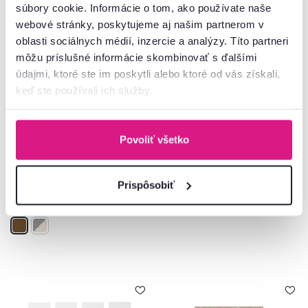
súbory cookie. Informácie o tom, ako používate naše
webové stránky, poskytujeme aj našim partnerom v
oblasti sociálnych médií, inzercie a analýzy. Títo partneri
môžu príslušné informácie skombinovať s ďalšími
údajmi, ktoré ste im poskytli alebo ktoré od vás získali,
keď ste používali ich služby.
5,0
5
Rohový regál, akácia/čierna,
Vešiakový panel, buk, strieborný,
KILOS TYP 4
LISSI TYP 10
Povoliť všetko
239 €
55 €
-54%
-65%
109 €
19 €
Prispôsobiť
2 Materiál, 2 Farba - detailná