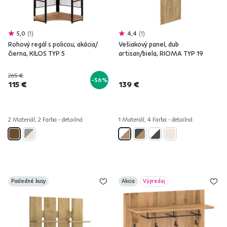
5,0
1
4,4
1
Rohový regál s policou, akácia/
Vešiakový panel, dub
čierna, KILOS TYP 5
artisan/biela, RIOMA TYP 19
265 €
-56%
115 €
139 €
2 Materiál, 2 Farba - detailná
1 Materiál, 4 Farba - detailná
Posledné kusy
Akcia
Výpredaj