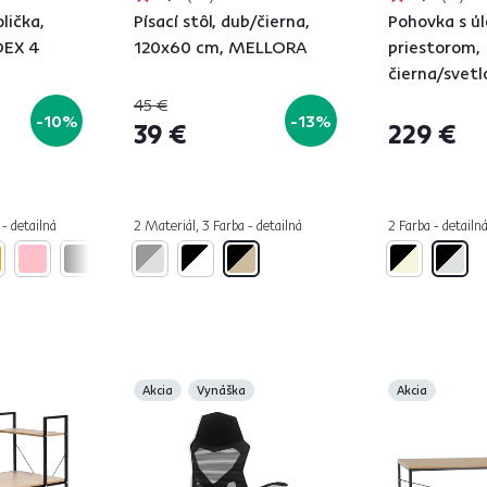
lička,
Písací stôl, dub/čierna,
Pohovka s ú
DEX 4
120x60 cm, MELLORA
priestorom,
čierna/svetl
45 €
-10%
-13%
39 €
229 €
 - detailná
2 Materiál, 3 Farba - detailná
2 Farba - detailn
Akcia
Vynáška
Akcia