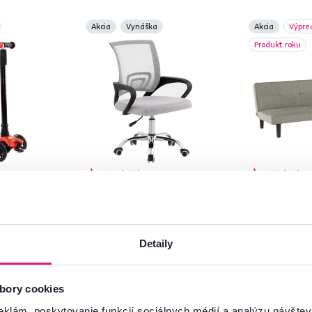
Akcia
Vynáška
Akcia
Výpre
Produkt roku
4,6
170
4,7
28
ka, LED
Kancelárska stolička,
Rozkladacia
ná/čierna,
sivá/čierna, DEX 4 NEW
sivá/čierna
55 €
229 €
Detaily
-20%
-10%
49 €
189 €
bory cookies
eklám, poskytovanie funkcií sociálnych médií a analýzu návšte