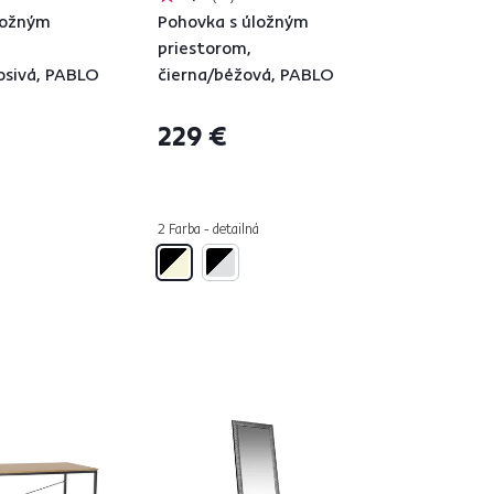
ložným
Pohovka s úložným
priestorom,
osivá, PABLO
čierna/béžová, PABLO
229 €
á
2 Farba - detailná