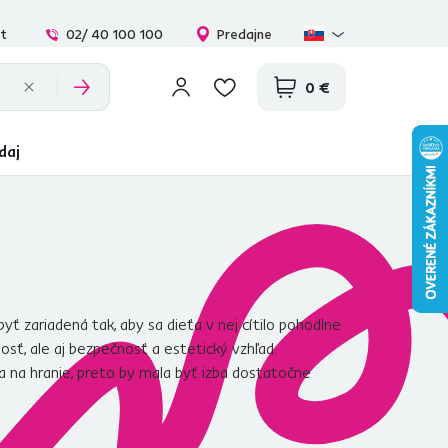
at
02/ 40 100 100
Predajne
0 €
daj
yť zariadená tak, aby sa dieťa v nej cítilo pohodlne
osť, ale aj bezpečnosť a estetický vzhľad.
a na hranie, preto by mala byť izba dostatočne