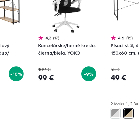
4,2
17
4,6
15
elový
Kancelárske/herné kreslo,
Písací stôl, 
 dub/
čierna/biela, YOKO
150x60 cm,
109 €
55 €
-10%
-9%
99 €
49 €
2 Materiál, 2 Far