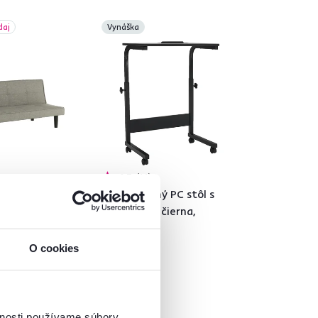
daj
Vynáška
4,7
14
 pohovka,
Nastaviteľný PC stôl s
, ZELDA NEW
kolieskami, čierna,
WESTA
O cookies
-17%
39 €
vnosti používame súbory