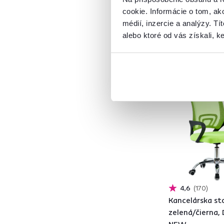
MDF
30
1 Výška (cm), 1 Farba
cookie. Informácie o tom, ak
Sieťovina
19
médií, inzercie a analýzy. Tí
Lano
1
alebo ktoré od vás získali, ke
Drevotrieska
28
MDF s PVC fóliou
6
Umelá kožušina
1
Akcia
Vynáška
Borovica
1
ABS hrany
3
Nerez
1
Ekokoža
18
Koža
1
Ratan
1
Masív
1
4,6
170
Polystyrén
2
Kancelárska sto
Bambus
2
zelená/čierna,
Polyester
4
NEW