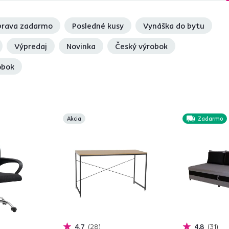
rava zadarmo
Posledné kusy
Vynáška do bytu
Výpredaj
Novinka
Český výrobok
obok
Akcia
Zadarmo
4,7
28
4,8
31