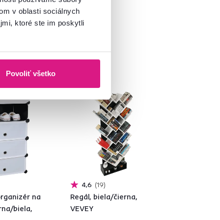
á
om v oblasti sociálnych
mi, ktoré ste im poskytli
Povoliť všetko
4,6
19
rganizér na
Regál, biela/čierna,
rna/biela,
VEVEY