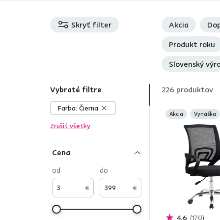
Skryť filter
Akcia
Dop
Produkt roku
Slovenský výr
Vybraté filtre
226
produktov
Farba:
Čierna
Akcia
Vynáška
Zrušiť všetky
Cena
od
do
€
€
4,6
170