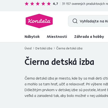
Ekologická doprava
zadarmo nad 199 €
4,7
31 157
overených produktových re
Nábytok
Miestnosti
Záhrada a hobby
Úvod
Detská izba
Čierna detská izba
Čierna detská izba
Čierna detská izba je miesto, kde by sa mali deti cí
a mohlo sa tam hrať, učiť a relaxovať. Pri výbere ná
Dôležitým prvkom v detskej izbe sú postele, ktoré 
veľká a zariadená tak, aby bolo možné v nej uskladni