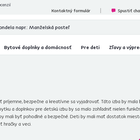
cenzií
Kontaktný formulár
Spustiť ch
Bytové doplnky a domácnosť
Pre deti
Zľavy a výpre
tiť príjemne, bezpečne a kreatívne sa vyjadrovať. Táto izba by mala b
bytku a doplnkov pre detskú izbu by sa malo zohľadniť nielen funkčn
by mali byť pohodlné a bezpečné. Deti by mali mať dostatok miest
ť hračky a veci.