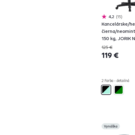
ALIS
1
ALONZO
1
4,2
15
ALPIA
1
Kancelárske/he
čierna/neomint
ALYSANDRA
1
150 kg, JORIK
AMONI
3
125 €
ANIZA
1
119 €
APOLO
4
ARLEKIN
1
ASIA
1
2 Farba - detailná
ASKARE
1
AZURI
1
BERI
1
BILGI
1
BILOTE
6
BOBEK
1
Vynáška
BRANDI
1