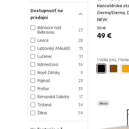
Kancelárska sto
Dostupnosť na
čierna/čierna, 
predajni
NEW
Bánovce nad
55 €
23
Bebravou
49 €
Levice
28
Liptovský Mikuláš
15
Lučenec
51
1 Výška (cm), 7 Farba
Námestovo
36
Nové Zámky
9
Poprad
25
Prešov
35
Rimavská Sobota
17
Akcia
Trstená
34
Žilina
54