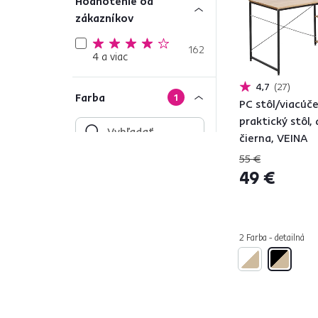
Hodnotenie od
zákazníkov
162
4 a viac
4,7
27
Farba
1
PC stôl/viacúč
praktický stôl,
čierna, VEINA
55 €
Čierna
49 €
Viacfarebné
23
Tyrkysová
34
Krémová
9
2 Farba - detailná
Béžová
206
Zlatá
13
Zelená
76
Vzor
76