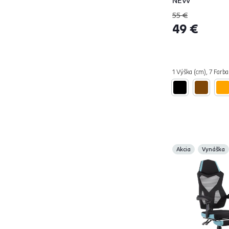
Látka
78
55 €
Sklo
3
49 €
Plast
70
Chróm
6
Drevo
43
1 Výška (cm), 7 Farba
Oceľ
3
Kov
106
Model
Akcia
Vynáška
ABRAMO
1
ADEN
1
AFALA
1
AIGUL
1
ALABAMA
2