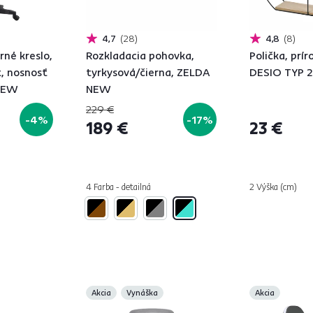
4,7
28
4,8
8
rné kreslo,
Rozkladacia pohovka,
Polička, prír
, nosnosť
tyrkysová/čierna, ZELDA
DESIO TYP 2
 NEW
NEW
229 €
-4%
-17%
189 €
23 €
4 Farba - detailná
2 Výška (cm)
Akcia
Vynáška
Akcia