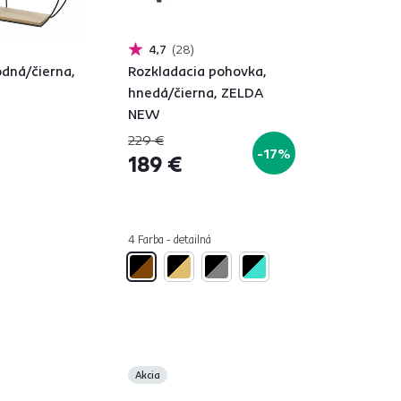
4,7
28
odná/čierna,
Rozkladacia pohovka,
hnedá/čierna, ZELDA
NEW
229 €
-17%
189 €
4 Farba - detailná
Akcia