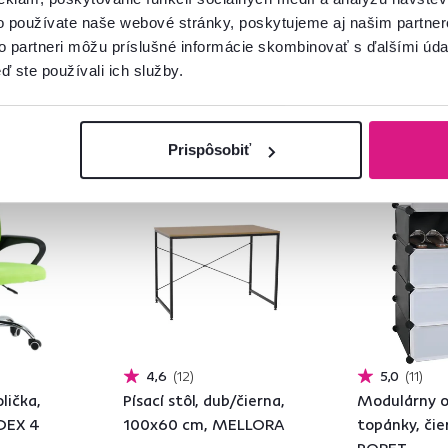
 - detailná
1 Výška (cm), 7 Farba - detailná
4 Farba - detailn
o používate naše webové stránky, poskytujeme aj našim partner
to partneri môžu príslušné informácie skombinovať s ďalšími údaj
ď ste používali ich služby.
Prispôsobiť
Vynáška
4,6
12
5,0
11
lička,
Písací stôl, dub/čierna,
Modulárny o
 DEX 4
100x60 cm, MELLORA
topánky, čie
PORET