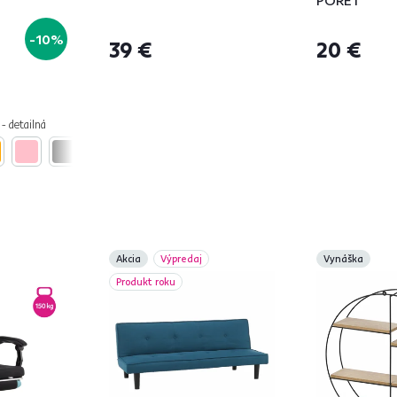
-10%
39 €
20 €
 - detailná
Akcia
Výpredaj
Vynáška
Produkt roku