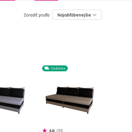
Zoradiť podľa
Najobľúbenejšie
Najobľúbenejšie
Zadarmo
4,8
31