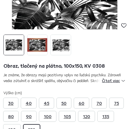
Obraz, tlačený na plátno, 100x150, KV 0308
Je známe, že obrazy majú pozitívny vplyv na ľudskú psychiku. Zároveň
vedia zútulniť a skrášliť spálňu, obývačku či jedáleň. Skrátka ktorúkoľvek
Čítať viac
izbu, ktorú sa rozhodnete osviežiť. Nebojte sa oživiť h...
Výška (cm)
30
40
45
50
60
70
75
80
90
100
105
120
135