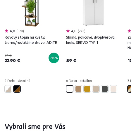
4,8
530
4,8
272
Kovový stojan na kvety,
Skriňa, policová, dvojdverová,
Z
čierna/rustikálne drevo, ADITE
biela, SERVO TYP 1
m
N
27 €
-15%
22,90 €
89 €
1
2 Farba - detailná
6 Farba - detailná
3 
Vybrali sme pre Vás