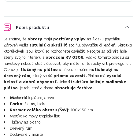
Popis produktu
Je známe, že
obrazy
majú
pozitívny vplyv
na ľudskú psychiku.
Zároveň vedia
zútulniť a skrášliť
spálňu, obývačku či jedáleň. Skrátka
ktorúkoľvek izbu, ktorú sa rozhodnete osviežiť. Nebojte sa
oživiť
holé
steny svojho interiéru s
obrazom KV 0308.
Vďaka tomuto obrazu sa
návštevy nebudú stačiť čudovať, aký máte fantastický
cit
pre eleganciu.
Obraz je
tlačený na plátno
a následne ručne
natiahnutý na
drevený rám
, ktorý sa dá
priamo zavesiť.
Plátno má
vysokú
belosť a dobrú ohybnosť.
Jeho
štruktúra imituje maliarske
plátno
, je robustné a dobre
absorbuje farbivo.
Materiál:
plátno, drevo
Farba:
čierna, biela
Rozmer celého obrazu (ŠxV):
100x150 cm
Motív: Palmový tropický list
Tlačený na plátno
Drevený rám
Dodávané v monte