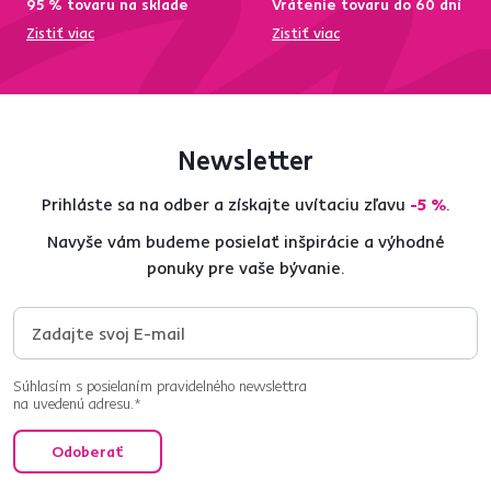
95 % tovaru na sklade
Vrátenie tovaru do 60 dní
Zistiť viac
Zistiť viac
Newsletter
Prihláste sa na odber a získajte uvítaciu zľavu
-5 %
.
Navyše vám budeme posielať inšpirácie a výhodné
ponuky pre vaše bývanie.
Súhlasím s posielaním pravidelného newslettra
na uvedenú adresu.*
Odoberať