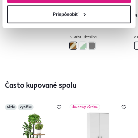
NOLAN NEW
19,90 €
-15%
Prispôsobiť
16,90 €
109 €
8
3 Farba - detailná
6 
Často kupované spolu
Akcia
Vynáška
Slovenský výrobok