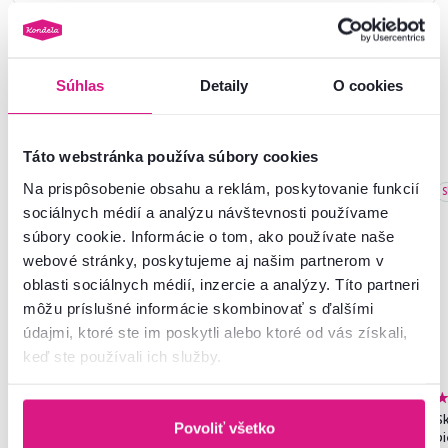
Súhlas
Detaily
O cookies
Podobné produkty
Táto webstránka používa súbory cookies
Na prispôsobenie obsahu a reklám, poskytovanie funkcií
Akcia
Výpredaj
Vynáška
S
sociálnych médií a analýzu návštevnosti používame
súbory cookie. Informácie o tom, ako používate naše
webové stránky, poskytujeme aj našim partnerom v
oblasti sociálnych médií, inzercie a analýzy. Títo partneri
môžu príslušné informácie skombinovať s ďalšími
údajmi, ktoré ste im poskytli alebo ktoré od vás získali,
keď ste používali ich služby.
4,5
14
4,7
799
Nafukovací bazén, obdĺžnik,
Závesné kreslo,
Sk
Povoliť všetko
modrá/biela, POLON TYP 1
medená/hnedá/krémová,
b