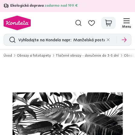
Ekologická doprava
zadarmo nad 199 €
4,7
31 157
overených produktových recenzií
Menu
Úvod
Obrazy a fototapety
Tlačené obrazy - doručenie do 3-5 dní
Obraz,