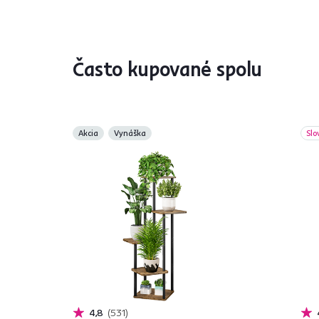
Často kupované spolu
Akcia
Vynáška
Slo
4,8
531