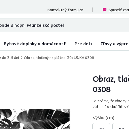
ecenzií
Kontaktný formulár
Spustiť ch
Bytové doplnky a domácnosť
Pre deti
Zľavy a výpre
e do 3-5 dní
Obraz, tlačený na plátno, 30x45, KV 0308
Obraz, tla
0308
Je známe, že obrazy m
zútulniť a skrášliť sp
rozhodnete osviežiť. Ne
Výška (cm)
30
40