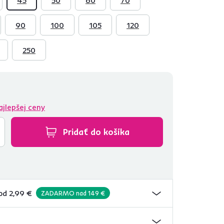
90
100
105
120
250
ajlepšej ceny
Pridať do košíka
od 2,99 €
ZADARMO nad 149 €