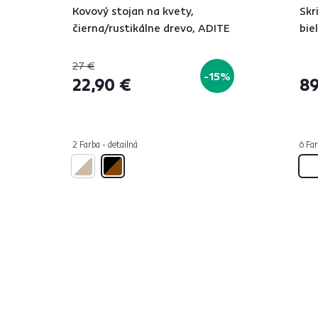
Kovový stojan na kvety,
Skr
čierna/rustikálne drevo, ADITE
bie
27 €
-15%
22,90 €
89
2 Farba - detailná
6 Far