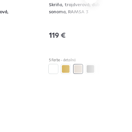
Skriňa, trojdverová, dub
ová,
sonoma, RAMSA 3
119 €
5 Farba - detailná