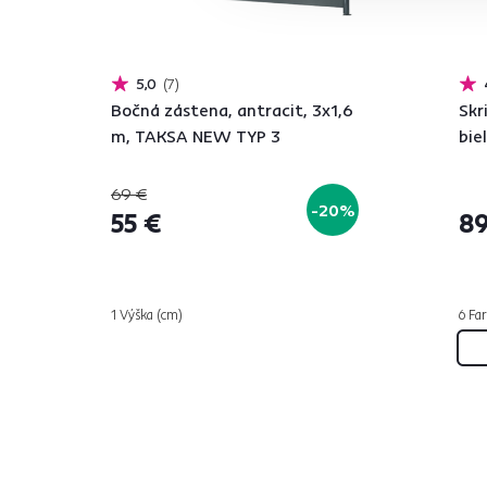
5,0
7
Bočná zástena, antracit, 3x1,6
Skr
m, TAKSA NEW TYP 3
bie
69 €
-20%
55 €
89
1 Výška (cm)
6 Far