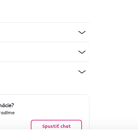
mácie?
oradíme
Spustiť chat