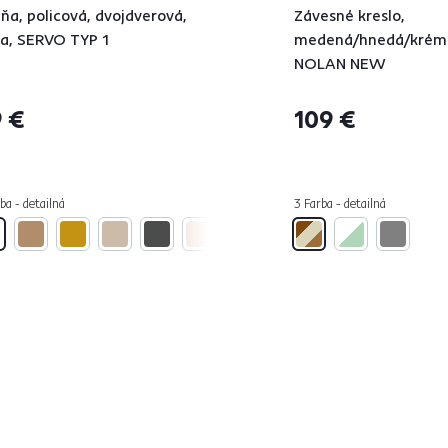
iňa, policová, dvojdverová,
Závesné kreslo,
la, SERVO TYP 1
medená/hnedá/krém
NOLAN NEW
 €
109 €
ba - detailná
3 Farba - detailná