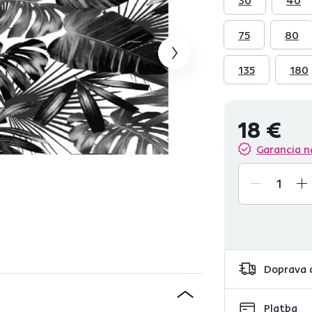
75
80
135
180
18 €
Garancia n
Doprava 
Platba