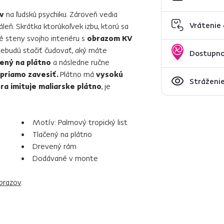
yv
na ľudskú psychiku. Zároveň vedia
Vrátenie
áleň. Skrátka ktorúkoľvek izbu, ktorú sa
é steny svojho interiéru s
obrazom KV
ebudú stačiť čudovať, aký máte
Dostupno
ený na plátno
a následne ručne
priamo zavesiť.
Plátno má
vysokú
Stráženie
ra imituje maliarske plátno
, je
Motív: Palmový tropický list
Tlačený na plátno
Drevený rám
Dodávané v monte
brazov
.