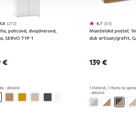
4,8
272
4,7
63
iňa, policová, dvojdverová,
Manželská posteľ, 1
la, SERVO TYP 1
dub artisan/grafit, 
 €
139 €
ba - detailná
1 Materiál, 1 Plocha na spani
- detailná