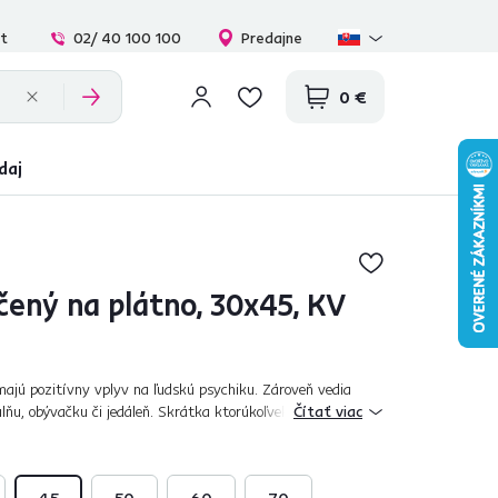
at
02/ 40 100 100
Predajne
0 €
daj
čený na plátno, 30x45, KV
ajú pozitívny vplyv na ľudskú psychiku. Zároveň vedia
álňu, obývačku či jedáleň. Skrátka ktorúkoľvek izbu, ktorú sa
Čítať viac
bojte sa oživiť h...
45
50
60
70