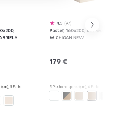
4,5
97
60x200,
Posteľ, 160x200, dub wotan,
GABRIELA
MICHIGAN NEW
179 €
e (cm), 5 Farba
3 Plocha na spanie (cm), 6 Farba - detailná