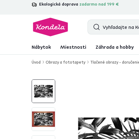
Ekologická doprava
zadarmo nad 199 €
4,7
31 285
overených produktových r
Nábytok
Miestnosti
Záhrada a hobby
Úvod
Obrazy a fototapety
Tlačené obrazy - doručeni