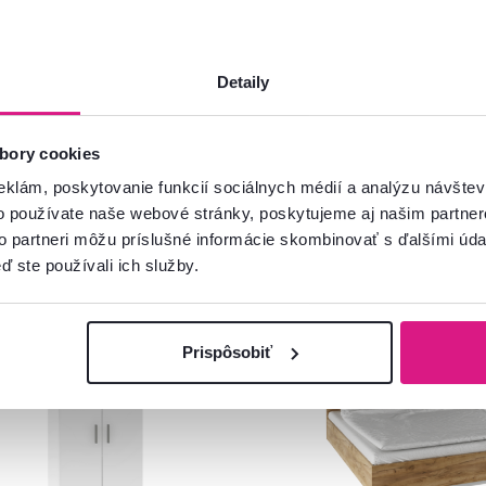
Detaily
bory cookies
eklám, poskytovanie funkcií sociálnych médií a analýzu návšte
o používate naše webové stránky, poskytujeme aj našim partner
to partneri môžu príslušné informácie skombinovať s ďalšími údaj
ď ste používali ich služby.
venský výrobok
Slovenský výrobok
Prispôsobiť