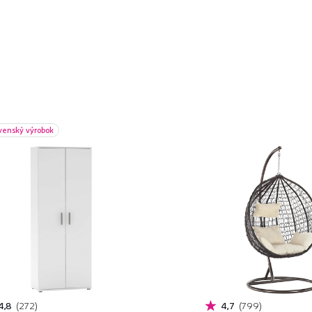
venský výrobok
4,8
272
4,7
799