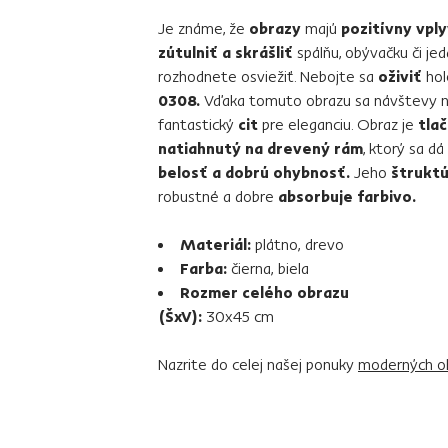
Je známe, že
obrazy
majú
pozitívny vpl
zútulniť a skrášliť
spálňu, obývačku či jed
rozhodnete osviežiť. Nebojte sa
oživiť
hol
0308.
Vďaka tomuto obrazu sa návštevy n
fantastický
cit
pre eleganciu. Obraz je
tlač
natiahnutý na drevený rám
, ktorý sa dá
belosť a dobrú ohybnosť.
Jeho
štruktú
robustné a dobre
absorbuje farbivo.
Materiál:
plátno, drevo
Farba:
čierna, biela
Rozmer celého obrazu
(ŠxV):
30x45 cm
Nazrite do celej našej ponuky
moderných o