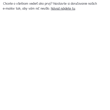
Chcete o všetkom vedieť ako prvý? Nastavte si doručovanie našich
e‑mailov tak, aby vám nič neušlo.
Návod nájdete tu
.
Predajne po celom Slovensku