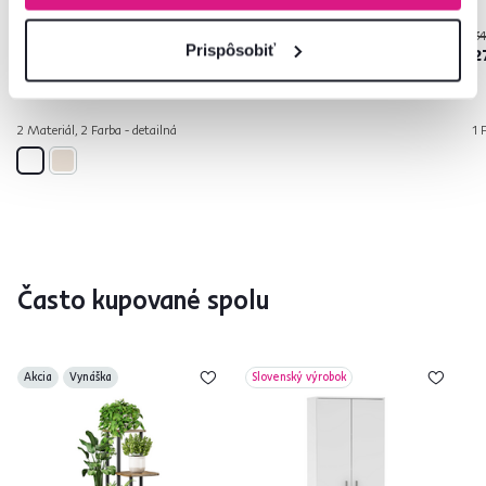
ENOLA
389 €
289 €
34
-16%
-10%
Prispôsobiť
325 €
259 €
2
2 Materiál, 2 Farba - detailná
1 
Často kupované spolu
Akcia
Vynáška
Slovenský výrobok