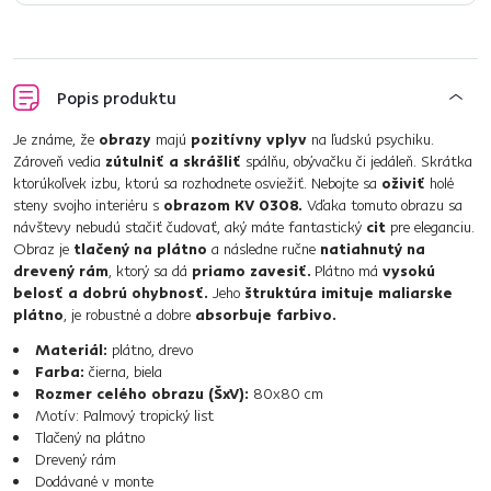
Popis produktu
Je známe, že
obrazy
majú
pozitívny vplyv
na ľudskú psychiku.
Zároveň vedia
zútulniť a skrášliť
spálňu, obývačku či jedáleň. Skrátka
ktorúkoľvek izbu, ktorú sa rozhodnete osviežiť. Nebojte sa
oživiť
holé
steny svojho interiéru s
obrazom KV 0308.
Vďaka tomuto obrazu sa
návštevy nebudú stačiť čudovať, aký máte fantastický
cit
pre eleganciu.
Obraz je
tlačený na plátno
a následne ručne
natiahnutý na
drevený rám
, ktorý sa dá
priamo zavesiť.
Plátno má
vysokú
belosť a dobrú ohybnosť.
Jeho
štruktúra imituje maliarske
plátno
, je robustné a dobre
absorbuje farbivo.
Materiál:
plátno, drevo
Farba:
čierna, biela
Rozmer celého obrazu (ŠxV):
80x80 cm
Motív: Palmový tropický list
Tlačený na plátno
Drevený rám
Dodávané v monte