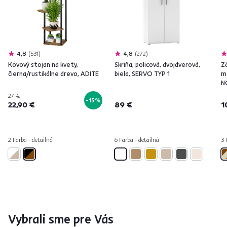
4,8
531
4,8
272
Kovový stojan na kvety,
Skriňa, policová, dvojdverová,
Z
čierna/rustikálne drevo, ADITE
biela, SERVO TYP 1
m
N
27 €
-15%
22,90 €
89 €
1
2 Farba - detailná
6 Farba - detailná
3 
Vybrali sme pre Vás