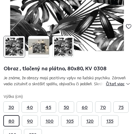
Obraz , tlačený na plátno, 80x80, KV 0308
Je známe, že obrazy majú pozitívny vplyv na ľudskú psychiku. Zároveň
vedia zútulniť a skrášliť spálňu, obývačku či jedáleň. Skrátka ktorúkoľvek
Čítať viac
izbu, ktorú sa rozhodnete osviežiť. Nebojte sa oživiť h...
Výška (cm)
30
40
45
50
60
70
75
80
90
100
105
120
135