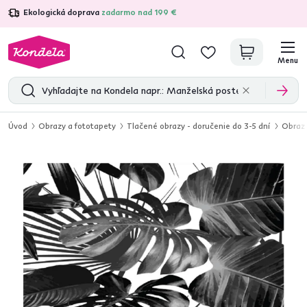
Ekologická doprava
zadarmo nad 199 €
4,7
31 285
overených produktových recenzií
Menu
Úvod
Obrazy a fototapety
Tlačené obrazy - doručenie do 3-5 dní
Obraz 