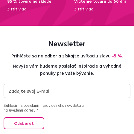
95 % tovaru na sklade
Vrátenie tovaru do 60 dní
Zistiť viac
Zistiť viac
Newsletter
Prihláste sa na odber a získajte uvítaciu zľavu
-5 %
.
Navyše vám budeme posielať inšpirácie a výhodné
ponuky pre vaše bývanie.
Súhlasím s posielaním pravidelného newslettra
na uvedenú adresu.*
Odoberať