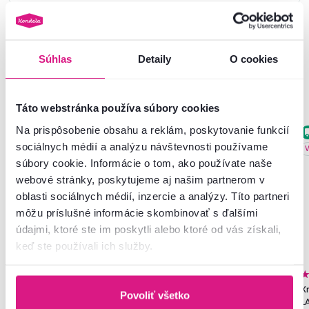
Súhlas
Detaily
O cookies
Podobné produkty
Táto webstránka používa súbory cookies
Na prispôsobenie obsahu a reklám, poskytovanie funkcií
Zadarmo
Akcia
Zadarmo
Akcia
sociálnych médií a analýzu návštevnosti používame
Posledné kusy
V
súbory cookie. Informácie o tom, ako používate naše
webové stránky, poskytujeme aj našim partnerom v
oblasti sociálnych médií, inzercie a analýzy. Títo partneri
môžu príslušné informácie skombinovať s ďalšími
údajmi, ktoré ste im poskytli alebo ktoré od vás získali,
keď ste používali ich služby.
Posteľ s roštom pre 2 deti,
Posteľ s roštom, biela, 90x200,
Kr
Povoliť všetko
90x200+70x140 cm, biela,
TOSIA
L