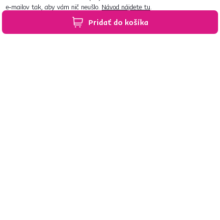
e‑mailov tak, aby vám nič neušlo.
Návod nájdete tu
.
Pridať do košíka
Predajne po celom Slovensku