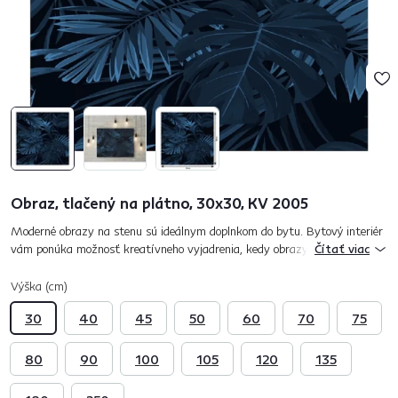
Obraz, tlačený na plátno, 30x30, KV 2005
Moderné obrazy na stenu sú ideálnym doplnkom do bytu. Bytový interiér
vám ponúka možnosť kreatívneho vyjadrenia, kedy obrazy na stenu
Čítať viac
predstavujú riešenie pre každý a to nielen moderný byt. Obraz KV...
Výška (cm)
30
40
45
50
60
70
75
80
90
100
105
120
135