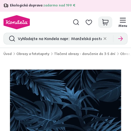
Ekologická doprava
zadarmo nad 199 €
4,7
31 333
overených produktových recenzií
Menu
Úvod
Obrazy a fototapety
Tlačené obrazy - doručenie do 3-5 dní
Obraz,