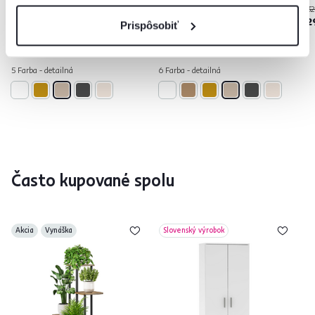
99 €
32
-10%
119 €
89 €
2
Prispôsobiť
5 Farba - detailná
6 Farba - detailná
Často kupované spolu
Akcia
Vynáška
Slovenský výrobok