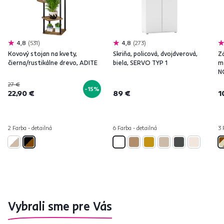
4,8
531
4,8
273
Kovový stojan na kvety,
Skriňa, policová, dvojdverová,
Z
čierna/rustikálne drevo, ADITE
biela, SERVO TYP 1
m
N
27 €
-15%
22,90 €
89 €
1
2 Farba - detailná
6 Farba - detailná
3 
Vybrali sme pre Vás