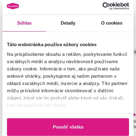
Súhlas
Detaily
O cookies
Podobné produkty
Táto webstránka používa súbory cookies
Slovenský výrobok
Akcia
Slovenský výrobok
A
Na prispôsobenie obsahu a reklám, poskytovanie funkcií
Novinka
sociálnych médií a analýzu návštevnosti používame
súbory cookie. Informácie o tom, ako používate naše
webové stránky, poskytujeme aj našim partnerom v
oblasti sociálnych médií, inzercie a analýzy. Títo partneri
môžu príslušné informácie skombinovať s ďalšími
údajmi, ktoré ste im poskytli alebo ktoré od vás získali,
keď ste používali ich služby.
4,7
162
4,8
273
Skriňa, trojdverová, dub
Skriňa, policová, dvojdverová,
Ko
sonoma, RAMSA 3
dub sonoma, SERVO TYP 1
či
Povoliť všetko