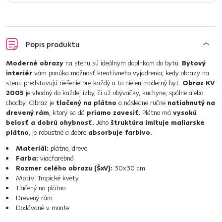
Popis produktu
Moderné obrazy
na stenu sú ideálnym doplnkom do bytu.
Bytový
interiér
vám ponúka možnosť kreatívneho vyjadrenia, kedy obrazy na
stenu predstavujú riešenie pre každý a to nielen moderný byt.
Obraz KV
2005
je vhodný do každej izby, či už obývačky, kuchyne, spálne alebo
chodby. Obraz je
tlačený na plátno
a následne ručne
natiahnutý na
drevený rám
, ktorý sa dá
priamo zavesiť.
Plátno má
vysokú
belosť a dobrú ohybnosť.
Jeho
štruktúra imituje maliarske
plátno
, je robustné a dobre
absorbuje farbivo.
Materiál:
plátno, drevo
Farba:
viacfarebná
Rozmer celého obrazu (ŠxV):
30x30 cm
Motív: Tropické kvety
Tlačený na plátno
Drevený rám
Dodávané v monte