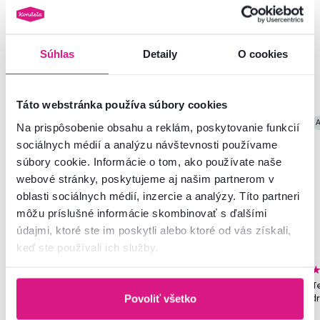
Súhlas
Detaily
O cookies
Podobné produkty
Táto webstránka používa súbory cookies
Slovenský výrobok
Zadarmo
Akcia
A
Na prispôsobenie obsahu a reklám, poskytovanie funkcií
Výpredaj
sociálnych médií a analýzu návštevnosti používame
súbory cookie. Informácie o tom, ako používate naše
webové stránky, poskytujeme aj našim partnerom v
oblasti sociálnych médií, inzercie a analýzy. Títo partneri
môžu príslušné informácie skombinovať s ďalšími
údajmi, ktoré ste im poskytli alebo ktoré od vás získali,
keď ste používali ich služby.
4,8
273
5,0
1
Skriňa, policová, dvojdverová,
Kreslo ušiak, látka smaragdová,
Te
biela, SERVO TYP 1
LAKY
d
Povoliť všetko