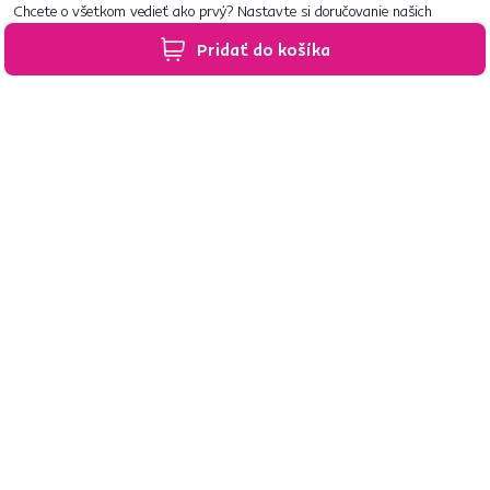
Chcete o všetkom vedieť ako prvý? Nastavte si doručovanie našich
e‑mailov tak, aby vám nič neušlo.
Návod nájdete tu
.
Pridať do košíka
Predajne po celom Slovensku