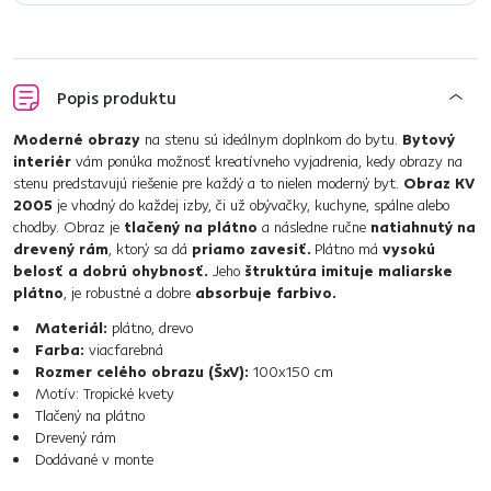
Popis produktu
Moderné obrazy
na stenu sú ideálnym doplnkom do bytu.
Bytový
interiér
vám ponúka možnosť kreatívneho vyjadrenia, kedy obrazy na
stenu predstavujú riešenie pre každý a to nielen moderný byt.
Obraz KV
2005
je vhodný do každej izby, či už obývačky, kuchyne, spálne alebo
chodby. Obraz je
tlačený na plátno
a následne ručne
natiahnutý na
drevený rám
, ktorý sa dá
priamo zavesiť.
Plátno má
vysokú
belosť a dobrú ohybnosť.
Jeho
štruktúra imituje maliarske
plátno
, je robustné a dobre
absorbuje farbivo.
Materiál:
plátno, drevo
Farba:
viacfarebná
Rozmer celého obrazu (ŠxV):
100x150 cm
Motív: Tropické kvety
Tlačený na plátno
Drevený rám
Dodávané v monte