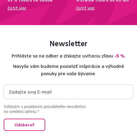
95 % tovaru na sklade
Vrátenie tovaru do 60 dní
Zistiť viac
Zistiť viac
Newsletter
Prihláste sa na odber a získajte uvítaciu zľavu
-5 %
.
Navyše vám budeme posielať inšpirácie a výhodné
ponuky pre vaše bývanie.
Súhlasím s posielaním pravidelného newslettra
na uvedenú adresu.*
Odoberať