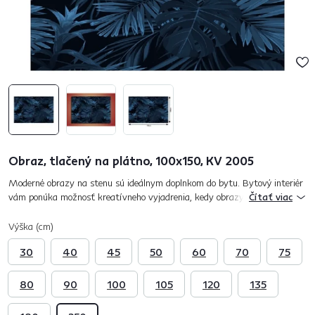
Obraz, tlačený na plátno, 100x150, KV 2005
Moderné obrazy na stenu sú ideálnym doplnkom do bytu. Bytový interiér
vám ponúka možnosť kreatívneho vyjadrenia, kedy obrazy na stenu
Čítať viac
predstavujú riešenie pre každý a to nielen moderný byt. Obraz KV...
Výška (cm)
30
40
45
50
60
70
75
80
90
100
105
120
135