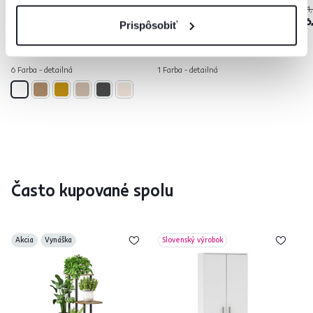
349 €
11
-20%
89 €
279 €
6
Prispôsobiť
6 Farba - detailná
1 Farba - detailná
Často kupované spolu
Akcia
Vynáška
Slovenský výrobok