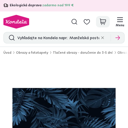
Ekologická doprava
zadarmo nad 199 €
4,7
31 333
overených produktových recenzií
Menu
Úvod
Obrazy a fototapety
Tlačené obrazy - doručenie do 3-5 dní
Obraz,