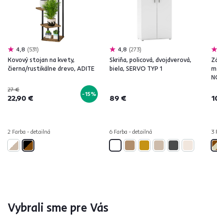
4,8
531
4,8
273
Kovový stojan na kvety,
Skriňa, policová, dvojdverová,
Z
čierna/rustikálne drevo, ADITE
biela, SERVO TYP 1
m
N
27 €
-15%
22,90 €
89 €
1
2 Farba - detailná
6 Farba - detailná
3 
Vybrali sme pre Vás