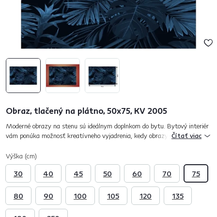
Obraz, tlačený na plátno, 50x75, KV 2005
Moderné obrazy na stenu sú ideálnym doplnkom do bytu. Bytový interiér
vám ponúka možnosť kreatívneho vyjadrenia, kedy obrazy na stenu
Čítať viac
predstavujú riešenie pre každý a to nielen moderný byt. Obraz KV...
Výška (cm)
30
40
45
50
60
70
75
80
90
100
105
120
135