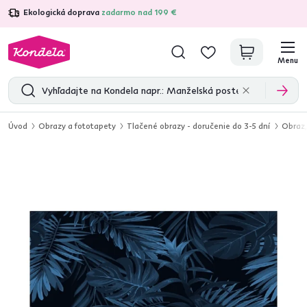
Ekologická doprava
zadarmo nad 199 €
4,7
31 285
overených produktových recenzií
Menu
Úvod
Obrazy a fototapety
Tlačené obrazy - doručenie do 3-5 dní
Obraz,