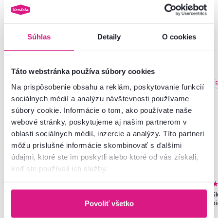
Súhlas
Detaily
O cookies
Podobné produkty
Táto webstránka používa súbory cookies
Zadarmo
Akcia
Vynáška
S
Na prispôsobenie obsahu a reklám, poskytovanie funkcií
Slovenský výrobok
Novinka
sociálnych médií a analýzu návštevnosti používame
súbory cookie. Informácie o tom, ako používate naše
webové stránky, poskytujeme aj našim partnerom v
oblasti sociálnych médií, inzercie a analýzy. Títo partneri
môžu príslušné informácie skombinovať s ďalšími
údajmi, ktoré ste im poskytli alebo ktoré od vás získali,
keď ste používali ich služby.
4,5
212
4,9
44
Šatníková skriňa, štvordverová,
Otočná stolička, ružová/biela,
Sk
kašmír, KORNY
TRIXI TYP 1
b
Povoliť všetko