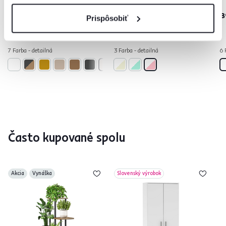
49 €
-20%
239 €
39 €
8
Prispôsobiť
7 Farba - detailná
3 Farba - detailná
6 
Často kupované spolu
Akcia
Vynáška
Slovenský výrobok