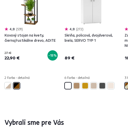
4,8
531
4,8
272
Kovový stojan na kvety,
Skriňa, policová, dvojdverová,
Z
čierna/rustikálne drevo, ADITE
biela, SERVO TYP 1
m
N
27 €
-15%
22,90 €
89 €
1
2 Farba - detailná
6 Farba - detailná
3 
Vybrali sme pre Vás