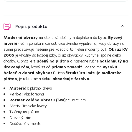
Popis produktu
Moderné obrazy
na stenu sú ideálnym doplnkom do bytu.
Bytový
interiér
vám ponúka možnosť kreatívneho vyjadrenia, kedy obrazy na
stenu predstavujú riešenie pre každý a to nielen moderný byt.
Obraz KV
2005
je vhodný do každej izby, či už obývačky, kuchyne, spálne alebo
chodby. Obraz je
tlačený na plátno
a následne ručne
natiahnutý na
drevený rám
, ktorý sa dá
priamo zavesiť.
Plátno má
vysokú
belosť a dobrú ohybnosť.
Jeho
štruktúra imituje maliarske
plátno
, je robustné a dobre
absorbuje farbivo.
Materiál:
plátno, drevo
Farba:
viacfarebná
Rozmer celého obrazu (ŠxV):
50x75 cm
Motív: Tropické kvety
Tlačený na plátno
Drevený rám
Dodávané v monte