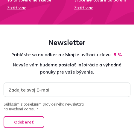
95 % tovaru na sklade
Vrátenie tovaru do 60 dní
Zistiť viac
Zistiť viac
Newsletter
Prihláste sa na odber a získajte uvítaciu zľavu
-5 %
.
Navyše vám budeme posielať inšpirácie a výhodné
ponuky pre vaše bývanie.
Súhlasím s posielaním pravidelného newslettra
na uvedenú adresu.*
Odoberať