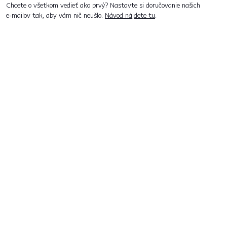
Chcete o všetkom vedieť ako prvý? Nastavte si doručovanie našich
e‑mailov tak, aby vám nič neušlo.
Návod nájdete tu
.
Predajne po celom Slovensku