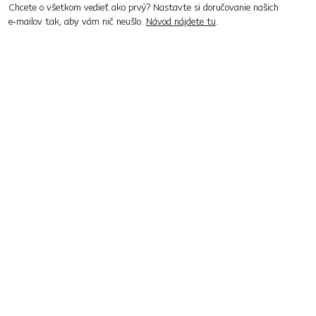
Chcete o všetkom vedieť ako prvý? Nastavte si doručovanie našich
e‑mailov tak, aby vám nič neušlo.
Návod nájdete tu
.
Predajne po celom Slovensku