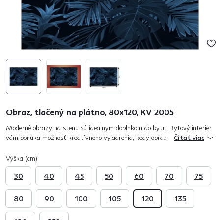
Obraz, tlačený na plátno, 80x120, KV 2005
Moderné obrazy na stenu sú ideálnym doplnkom do bytu. Bytový interiér
vám ponúka možnosť kreatívneho vyjadrenia, kedy obrazy na stenu
Čítať viac
predstavujú riešenie pre každý a to nielen moderný byt. Obraz KV...
Výška (cm)
30
40
45
50
60
70
75
80
90
100
105
120
135