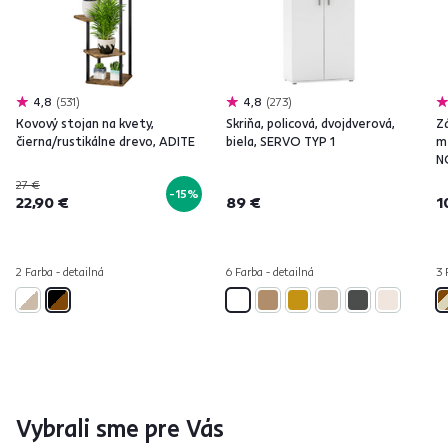
4,8
531
4,8
273
Kovový stojan na kvety,
Skriňa, policová, dvojdverová,
Z
čierna/rustikálne drevo, ADITE
biela, SERVO TYP 1
m
N
27 €
-15%
22,90 €
89 €
1
2 Farba - detailná
6 Farba - detailná
3 
Vybrali sme pre Vás