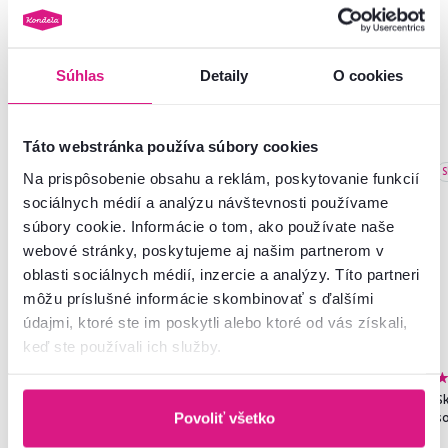
Súhlas
Detaily
O cookies
Podobné produkty
Táto webstránka používa súbory cookies
Akcia
Slovenský výrobok
Slovenský výrobok
S
Na prispôsobenie obsahu a reklám, poskytovanie funkcií
Novinka
sociálnych médií a analýzu návštevnosti používame
súbory cookie. Informácie o tom, ako používate naše
webové stránky, poskytujeme aj našim partnerom v
oblasti sociálnych médií, inzercie a analýzy. Títo partneri
môžu príslušné informácie skombinovať s ďalšími
údajmi, ktoré ste im poskytli alebo ktoré od vás získali,
keď ste používali ich služby.
4,8
273
4,6
314
Skriňa, policová, dvojdverová,
Vešiaková skriňa s policami, dub
Sk
dub sonoma, SERVO TYP 1
craft zlatý, ADELI
s
Povoliť všetko