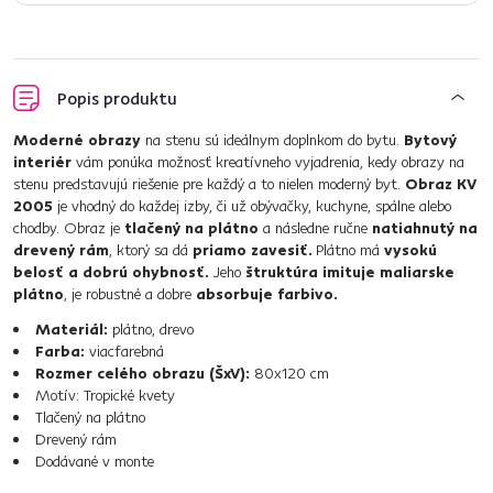
Popis produktu
Moderné obrazy
na stenu sú ideálnym doplnkom do bytu.
Bytový
interiér
vám ponúka možnosť kreatívneho vyjadrenia, kedy obrazy na
stenu predstavujú riešenie pre každý a to nielen moderný byt.
Obraz KV
2005
je vhodný do každej izby, či už obývačky, kuchyne, spálne alebo
chodby. Obraz je
tlačený na plátno
a následne ručne
natiahnutý na
drevený rám
, ktorý sa dá
priamo zavesiť.
Plátno má
vysokú
belosť a dobrú ohybnosť.
Jeho
štruktúra imituje maliarske
plátno
, je robustné a dobre
absorbuje farbivo.
Materiál:
plátno, drevo
Farba:
viacfarebná
Rozmer celého obrazu (ŠxV):
80x120 cm
Motív: Tropické kvety
Tlačený na plátno
Drevený rám
Dodávané v monte