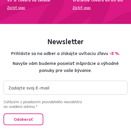
95 % tovaru na sklade
Vrátenie tovaru do 60 dní
Zistiť viac
Zistiť viac
Newsletter
Prihláste sa na odber a získajte uvítaciu zľavu
-5 %
.
Navyše vám budeme posielať inšpirácie a výhodné
ponuky pre vaše bývanie.
Súhlasím s posielaním pravidelného newslettra
na uvedenú adresu.*
Odoberať