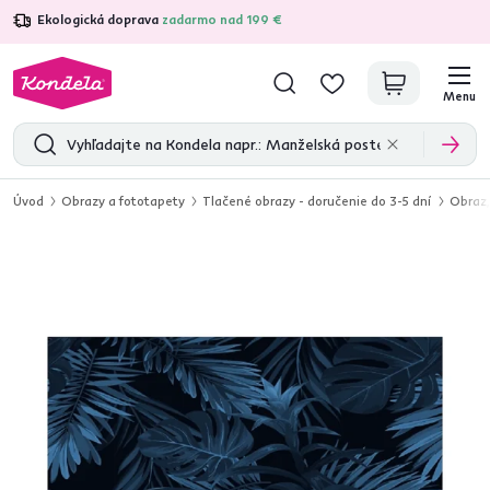
Ekologická doprava
zadarmo nad 199 €
4,7
31 333
overených produktových recenzií
Menu
Úvod
Obrazy a fototapety
Tlačené obrazy - doručenie do 3-5 dní
Obraz,