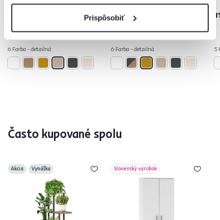
99 €
-10%
89 €
149 €
1
Prispôsobiť
6 Farba - detailná
6 Farba - detailná
5 
Často kupované spolu
Akcia
Vynáška
Slovenský výrobok