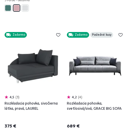
Zadarmo
Zadarmo
Posledné kusy
4,5
3
4,2
4
Rozkladacia pohovka, sivočierna
Rozkladacia pohovka,
látka, pravá, LAUREL
svetlosivá/sivá, GRACE BIG SOFA
375 €
689 €