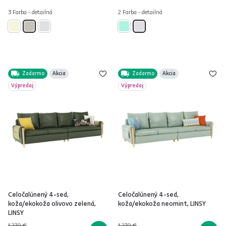
3 Farba - detailná
2 Farba - detailná
Zadarmo
Akcia
Zadarmo
Akcia
Výpredaj
Výpredaj
Celočalúnený 4-sed,
Celočalúnený 4-sed,
koža/ekokoža olivovo zelená,
koža/ekokoža neomint, LINSY
LINSY
1 279 €
1 279 €