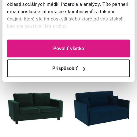
oblasti sociálnych médií, inzercie a analýzy. Títo partneri
môžu príslušné informácie skombinovať s ďalšími
709 €
375 €
údajmi, ktoré ste im poskytli alebo ktoré od vás získali,
keď ste používali ich služby.
2 Farba - detailná
2 Farba - detailná, 2 Prevedenie
Povoliť všetko
Prispôsobiť
Zadarmo
Zadarmo
Posledné kusy