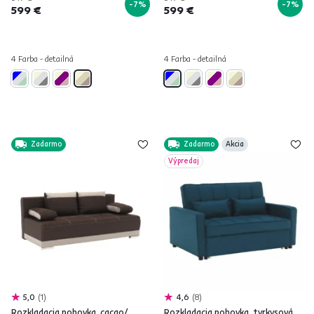
-7%
-7%
599 €
599 €
4 Farba - detailná
4 Farba - detailná
Zadarmo
Zadarmo
Akcia
Výpredaj
5,0
1
4,6
8
Rozkladacia pohovka, cacao/
Rozkladacia pohovka, tyrkysová,