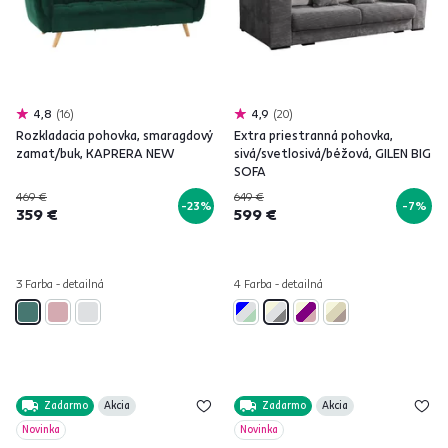
4,8
16
4,9
20
Rozkladacia pohovka, smaragdový
Extra priestranná pohovka,
zamat/buk, KAPRERA NEW
sivá/svetlosivá/béžová, GILEN BIG
SOFA
469 €
649 €
-23%
-7%
359 €
599 €
3 Farba - detailná
4 Farba - detailná
Zadarmo
Akcia
Zadarmo
Akcia
Novinka
Novinka