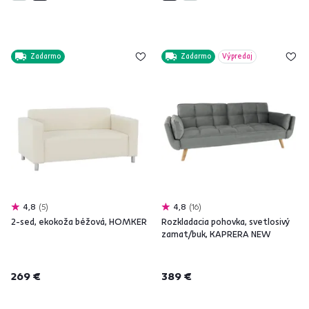
Zadarmo
Zadarmo
Výpredaj
4,8
5
4,8
16
2-sed, ekokoža béžová, HOMKER
Rozkladacia pohovka, svetlosivý
zamat/buk, KAPRERA NEW
269 €
389 €