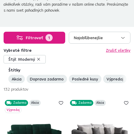
akékoľvek otázky, radi vám poradíme v našom online chate. Preskúmajte
s nami svet pohodlných pohoviek.
Filtrovať
1
Najobľúbenejšie
Vybraté filtre
Zrušiť všetky
Štýl:
Moderný
Štítky
Akcia
Doprava zadarmo
Posledné kusy
Výpredaj
N
132
produktov
Zadarmo
Akcia
Zadarmo
Akcia
Výpredaj