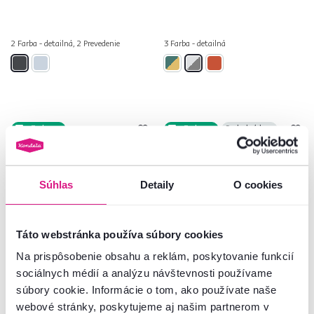
2 Farba - detailná, 2 Prevedenie
3 Farba - detailná
Zadarmo
Zadarmo
Posledné kusy
Súhlas
Detaily
O cookies
Táto webstránka používa súbory cookies
Na prispôsobenie obsahu a reklám, poskytovanie funkcií
sociálnych médií a analýzu návštevnosti používame
5,0
1
4,5
3
súbory cookie. Informácie o tom, ako používate naše
Trojsed, rozkladací, hnedá
Rozkladacia pohovka,
webové stránky, poskytujeme aj našim partnerom v
Savana/vzor, MILO
svetlomodrá látka, ľavá, LAUREL