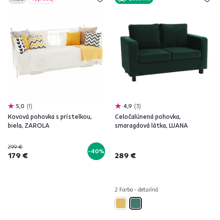
5,0
1
4,9
3
Kovová pohovka s prístelkou,
Celočalúnená pohovka,
biela, ZAROLA
smaragdová látka, LUANA
299 €
-40%
179 €
289 €
2 Farba - detailná