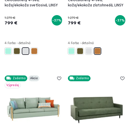
koža/ekokoža svetlosivá, LINSY
koža/ekokoža zlatohnedá, LINSY
1 279 €
1 279 €
-37%
-37%
799 €
799 €
4 Farba - detailná
4 Farba - detailná
Zadarmo
Akcia
Zadarmo
Výpredaj