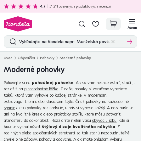
Ekologická doprava
zadarmo nad 199 €
4,7
31 211
overených produktových recenzií
Menu
Úvod
Obývačka
Pohovky
Moderné pohovky
Moderné pohovky
Pohovejte si na
pohodlnej pohovke
. Ak sa vám nechce vstať, stačí ju
rozložiť na
plnohodnotné lôžko
. Z našej ponuky si zaručene vyberiete
takú, ktorá vám vyhovie po každej stránke. V modernom,
extravagantnom alebo klasickom štýle. Či už pohovky na každodenné
spanie
alebo pohovky rozkladacie, u nás si vyberie každý. A nezabudnite
ani na
kvalitné kreslo
alebo
praktický stolík
, ktoré môžu dotvoriť
atmosféru do dokonalosti. Rozžiarite nielen vašu
obývaciu izbu
, kde si
budete vychutnávať
štýlový dizajn kvalitného nábytku
. Z
rodinných alebo spoločenských stretnutí sa tak stanú nezabudnuteľné
chvíle plné zábavy, pohody a oddychu. A ak máte ohľadom výberu