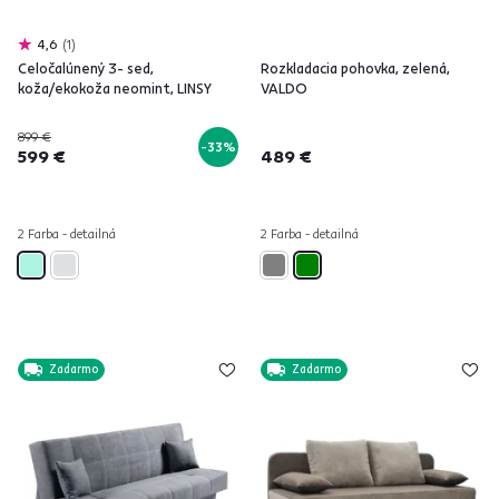
4,6
1
Celočalúnený 3- sed,
Rozkladacia pohovka, zelená,
koža/ekokoža neomint, LINSY
VALDO
899 €
-33%
599 €
489 €
2 Farba - detailná
2 Farba - detailná
Zadarmo
Zadarmo