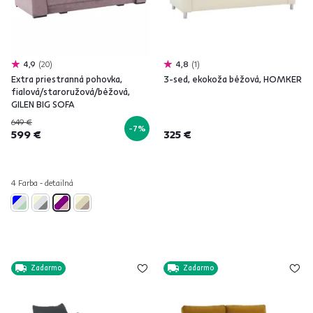
4,9
20
4,8
1
Extra priestranná pohovka,
3-sed, ekokoža béžová, HOMKER
fialová/staroružová/béžová,
GILEN BIG SOFA
649 €
-7%
599 €
325 €
4 Farba - detailná
Zadarmo
Zadarmo