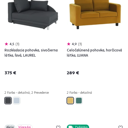
4,5
3
4,9
3
Rozkladacia pohovka, sivočierna
Celočalúnená pohovka, horčicová
látka, ľavá, LAUREL
látka, LUANA
375 €
289 €
2 Farba - detailná, 2 Prevedenie
2 Farba - detailná
Akcia
Výpredaj
Zadarmo