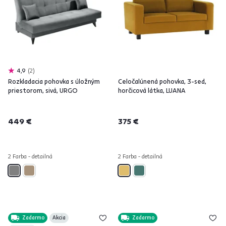
4,9
2
Rozkladacia pohovka s úložným
Celočalúnená pohovka, 3-sed,
priestorom, sivá, URGO
horčicová látka, LUANA
449 €
375 €
2 Farba - detailná
2 Farba - detailná
Zadarmo
Akcia
Zadarmo