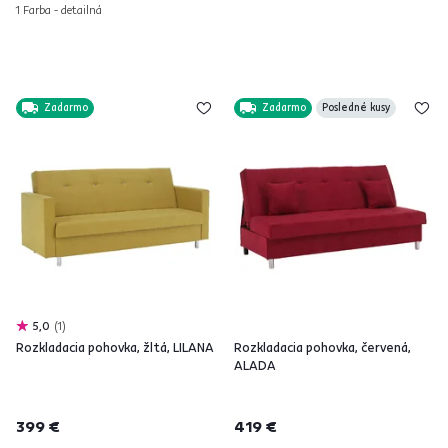
1 Farba - detailná
Zadarmo
Zadarmo
Posledné kusy
5,0
1
Rozkladacia pohovka, žltá, LILANA
Rozkladacia pohovka, červená,
ALADA
399 €
419 €