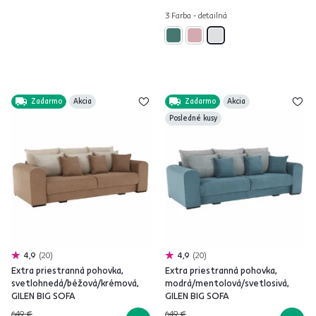
3 Farba - detailná
Zadarmo
Akcia
Zadarmo
Akcia
Posledné kusy
4,9
20
4,9
20
Extra priestranná pohovka,
Extra priestranná pohovka,
svetlohnedá/béžová/krémová,
modrá/mentolová/svetlosivá,
GILEN BIG SOFA
GILEN BIG SOFA
649 €
649 €