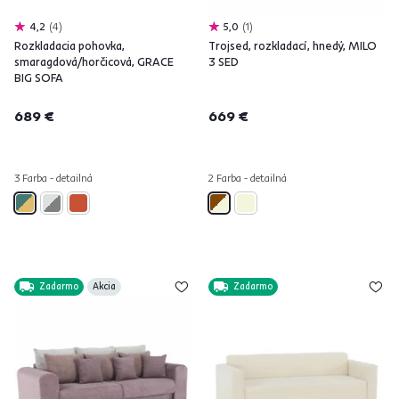
4,2
4
5,0
1
Rozkladacia pohovka,
Trojsed, rozkladací, hnedý, MILO
smaragdová/horčicová, GRACE
3 SED
BIG SOFA
689 €
669 €
3 Farba - detailná
2 Farba - detailná
Zadarmo
Akcia
Zadarmo