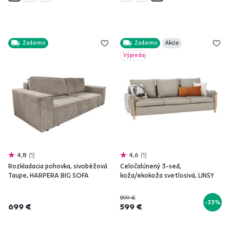
Zadarmo
Zadarmo
Akcia
Výpredaj
4,8
1
4,6
1
Rozkladacia pohovka, sivobéžová
Celočalúnený 3-sed,
Taupe, HARPERA BIG SOFA
koža/ekokoža svetlosivá, LINSY
899 €
-33%
699 €
599 €