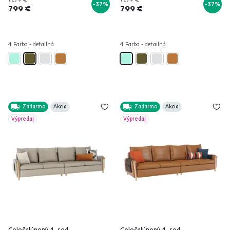
-37%
-37%
799 €
799 €
4 Farba - detailná
4 Farba - detailná
Zadarmo
Akcia
Zadarmo
Akcia
Výpredaj
Výpredaj
Celočalúnený 4-sed,
Celočalúnený 4-sed,