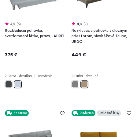
4,5
3
4,9
2
Rozkladacia pohovka,
Rozkladacia pohovka s úložným
svetlomodrá látka, pravá, LAUREL
priestorom, sivobéžová Taupe,
URGO
375 €
449 €
2 Farba - detailná, 2 Prevedenie
2 Farba - detailná
Zadarmo
Zadarmo
Posledné kusy