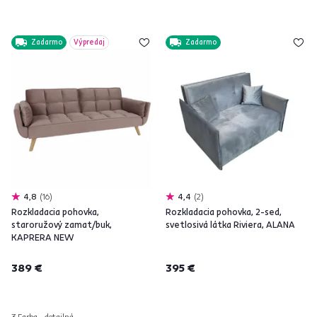
Zadarmo
Výpredaj
Zadarmo
4,8
16
4,4
2
Rozkladacia pohovka,
Rozkladacia pohovka, 2-sed,
staroružový zamat/buk,
svetlosivá látka Riviera, ALANA
KAPRERA NEW
389 €
395 €
3 Farba - detailná