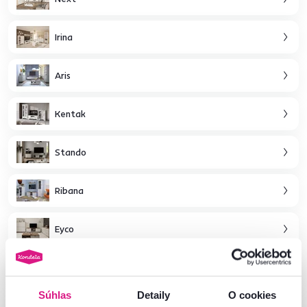
Irina
Aris
Kentak
Stando
Ribana
Eyco
Amoni
Súhlas
Detaily
O cookies
Damian