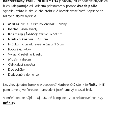
Konferenčný stolík INFINITY I-13
je vhodný na zariadenie obývacích
izieb.
Disponuje
odkladacím priestorom v podobe
dvoch políc
.
Výhodou tohto kúska je jeho praktická kombinovateľnosť. Zapadne do
rôznych štýlov bývania.
Materiál:
DTD laminovaná/ABS hrany
Farba:
jaseň svetlý
Rozmery (ŠxHxV):
120x60x60 cm
Hrúbka korpusu:
4,8 cm
Hrúbka materiálu zvyšné časti: 1,6 cm
Kovové úchytky
Výrazná reliéfna kresba
Masívny dizajn
Odkladací priestor
Dve poličky
Dodávané v demonte
Nevyhovuje vám farebné prevedenie? Konferenčný stolík
Infinity I-13
ponúkame aj vo farebnom prevedení
jaseň tmavý
a
jaseň biely.
V našej ponuke nájdete aj ostatné
komponenty zo sektorovej zostavy
Infinity
.