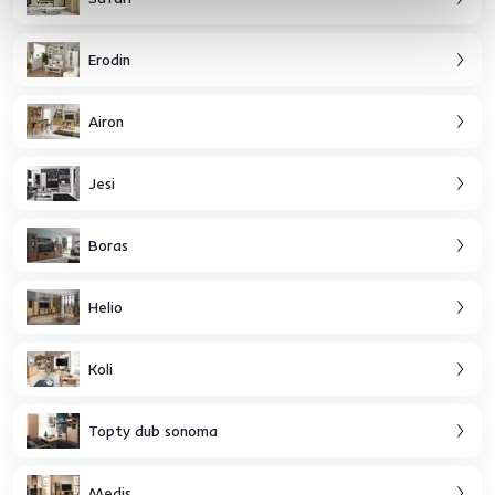
Erodin
Airon
Jesi
Boras
Helio
Koli
Topty dub sonoma
Medis