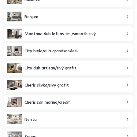
Bergen
Montana dub lefkas tm./smooth sivý
City biela/dub grandson/lesk
City dub artisan/sivý grafit
Cheris slivka/sivý grafit
Cheris san marino/cream
Nerita
Spring