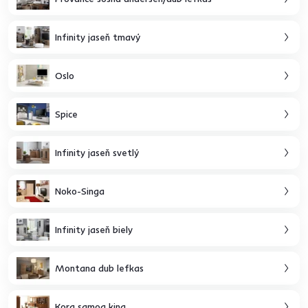
Infinity jaseň tmavý
Oslo
Spice
Infinity jaseň svetlý
Noko-Singa
Infinity jaseň biely
Montana dub lefkas
Kora samoa king