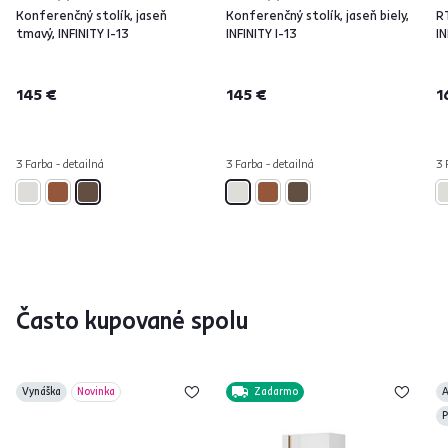
Konferenčný stolík, jaseň
Konferenčný stolík, jaseň biely,
RT
tmavý, INFINITY I-13
INFINITY I-13
IN
145 €
145 €
1
3 Farba - detailná
3 Farba - detailná
3 
Často kupované spolu
Vynáška
Novinka
Zadarmo
A
P