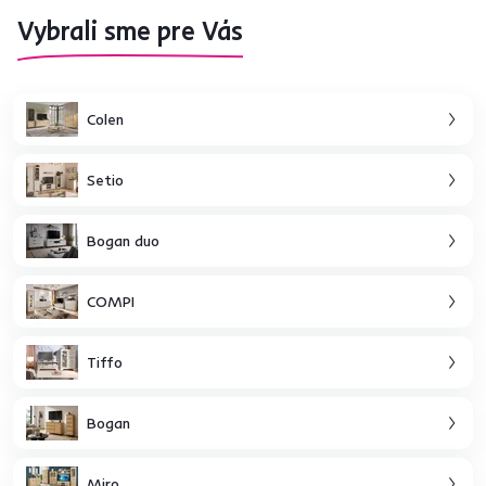
Vybrali sme pre Vás
Colen
Setio
Bogan duo
COMPI
Tiffo
Bogan
Miro