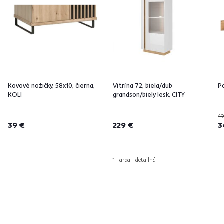
Kovové nožičky, 58x10, čierna,
Vitrína 72, biela/dub
Po
KOLI
grandson/biely lesk, CITY
49
39 €
229 €
3
1 Farba - detailná