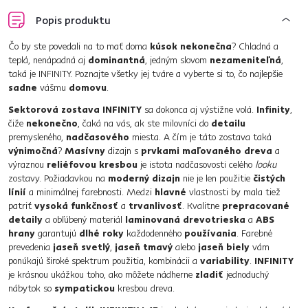
Popis produktu
Čo by ste povedali na to mať doma
kúsok nekonečna
? Chladná a
teplá, nenápadná aj
dominantná
, jedným slovom
nezameniteľná
,
taká je INFINITY. Poznajte všetky jej tváre a vyberte si to, čo najlepšie
sadne
vášmu
domovu
.
Sektorová zostava INFINITY
sa dokonca aj výstižne volá.
Infinity
,
čiže
nekonečno
, čaká na vás, ak ste milovníci do
detailu
premysleného,
nadčasového
miesta. A čím je táto zostava taká
výnimočná
?
Masívny
dizajn s
prvkami maľovaného dreva
a
výraznou
reliéfovou kresbou
je istota nadčasovosti celého
looku
zostavy. Požiadavkou na
moderný dizajn
nie je len použitie
čistých
línií
a minimálnej farebnosti. Medzi
hlavné
vlastnosti by mala tiež
patriť
vysoká funkčnosť
a
trvanlivosť
. Kvalitne
prepracované
detaily
a obľúbený materiál
laminovaná drevotrieska
a
ABS
hrany
garantujú
dlhé roky
každodenného
používania
. Farebné
prevedenia
jaseň svetlý
,
jaseň tmavý
alebo
jaseň biely
vám
ponúkajú široké spektrum použitia, kombinácii a
variability
.
INFINITY
je krásnou ukážkou toho, ako môžete nádherne
zladiť
jednoduchý
nábytok so
sympatickou
kresbou dreva.