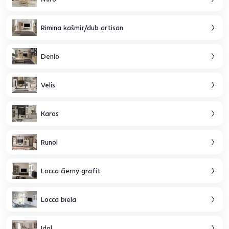
Rimina kašmír/dub artisan
Denlo
Velis
Karos
Runol
Locca čierny grafit
Locca biela
Idol