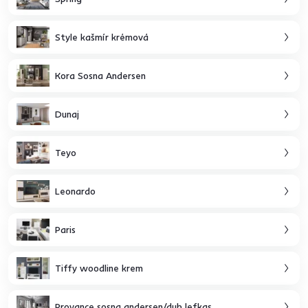
Style kašmír krémová
Kora Sosna Andersen
Dunaj
Teyo
Leonardo
Paris
Tiffy woodline krem
Provance sosna andersen/dub lefkas