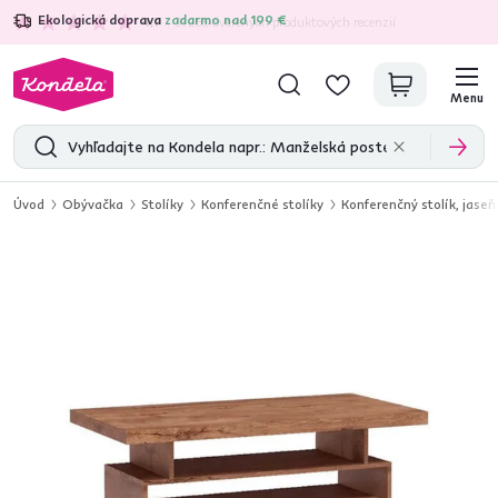
Ekologická doprava
zadarmo nad 199 €
4,7
31 285
overených produktových recenzií
Menu
Úvod
Obývačka
Stolíky
Konferenčné stolíky
Konferenčný stolík, jaseň 