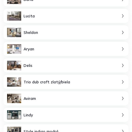
Lucita
Sheldon
Aryan
Delis
Trio dub craft zlatý/biela
Aviram
Lindy
Style indigo modrá