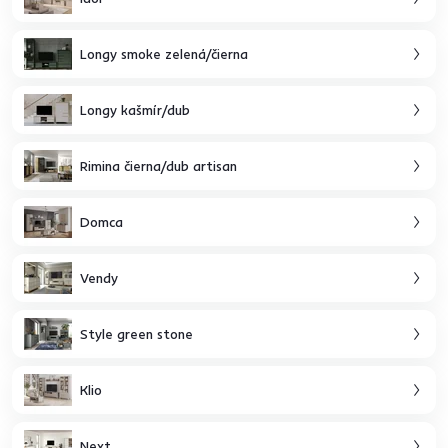
Longy smoke zelená/čierna
Longy kašmír/dub
Rimina čierna/dub artisan
Domca
Vendy
Style green stone
Klio
Next