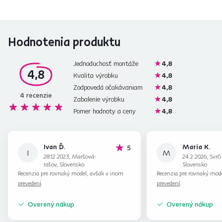
Hodnotenia produktu
Jednoduchosť montáže
4,8
4,8
Kvalita výrobku
4,8
Zodpovedá očakávaniam
4,8
4
recenzie
Zabalenie výrobku
4,8
Pomer hodnoty a ceny
4,8
Ivan Ď.
Maria K.
hviezdičiek
5
I
M
28.12.2023, Maršová-
24.2.2026, Svrč
rašov, Slovensko
Slovensko
Recenzia pre rovnaký model, avšak v inom
Recenzia pre rovnaký mod
prevedení
.
prevedení
.
Overený nákup
Overený nákup