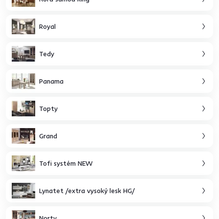
Royal
Tedy
Panama
Topty
Grand
Tofi systém NEW
Lynatet /extra vysoký lesk HG/
Norty