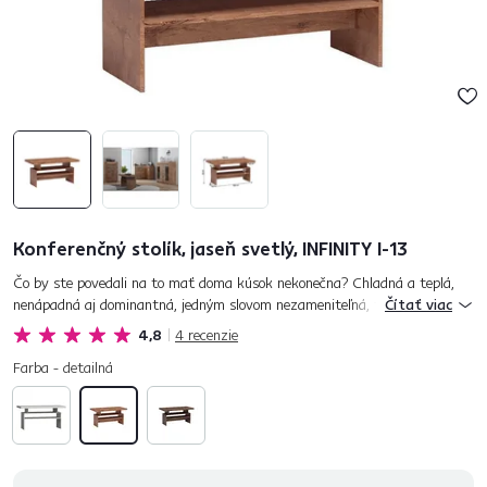
Konferenčný stolík, jaseň svetlý, INFINITY I-13
Čo by ste povedali na to mať doma kúsok nekonečna? Chladná a teplá,
nenápadná aj dominantná, jedným slovom nezameniteľná, taká je
Čítať viac
INFINITY. Poznajte všetky jej tváre a vyberte si to, čo najlepšie sadn...
4,8
4
recenzie
Farba - detailná