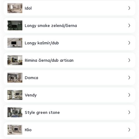
Idol
Longy smoke zelená/čierna
Longy kašmír/dub
Rimina čierna/dub artisan
Domca
Vendy
Style green stone
Klio