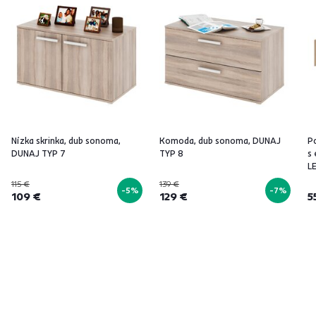
Nízka skrinka, dub sonoma,
Komoda, dub sonoma, DUNAJ
Po
DUNAJ TYP 7
TYP 8
s
L
115 €
139 €
-5%
-7%
109 €
129 €
5