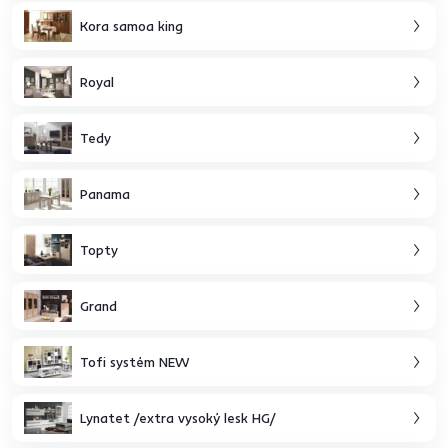
Kora samoa king
Royal
Tedy
Panama
Topty
Grand
Tofi systém NEW
Lynatet /extra vysoký lesk HG/