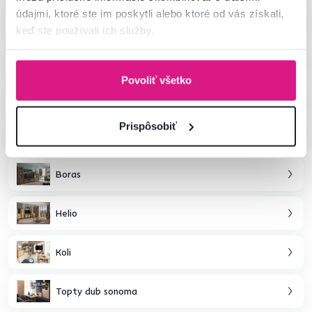
údajmi, ktoré ste im poskytli alebo ktoré od vás získali,
Safari
keď ste používali ich služby.
Erodin
Povoliť všetko
Airon
Prispôsobiť
Jesi
Boras
Helio
Koli
Topty dub sonoma