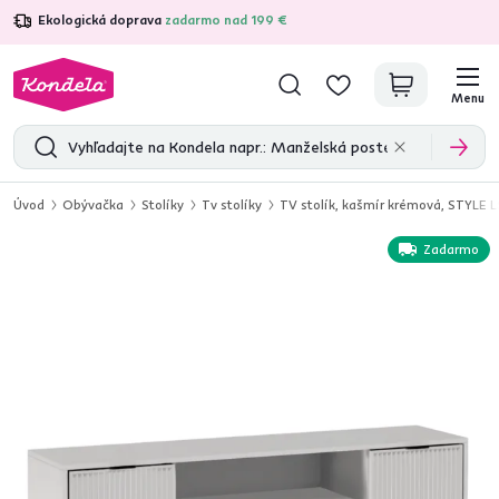
Ekologická doprava
zadarmo nad 199 €
4,7
31 333
overených produktových recenzií
Menu
Úvod
Obývačka
Stolíky
Tv stolíky
TV stolík, kašmír krémová, STYLE L
Zadarmo