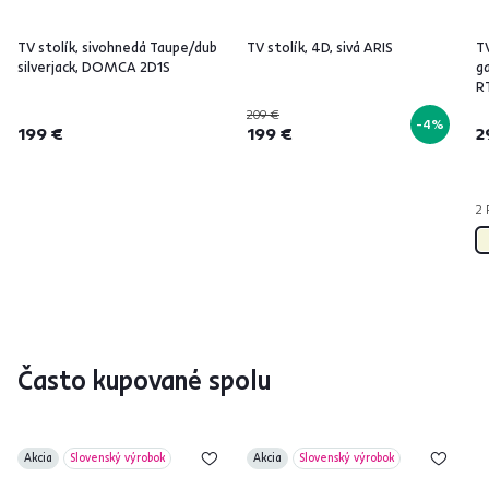
TV stolík, sivohnedá Taupe/dub
TV stolík, 4D, sivá ARIS
TV
silverjack, DOMCA 2D1S
g
R
209 €
-4%
199 €
199 €
2
2 
Často kupované spolu
Akcia
Slovenský výrobok
Akcia
Slovenský výrobok