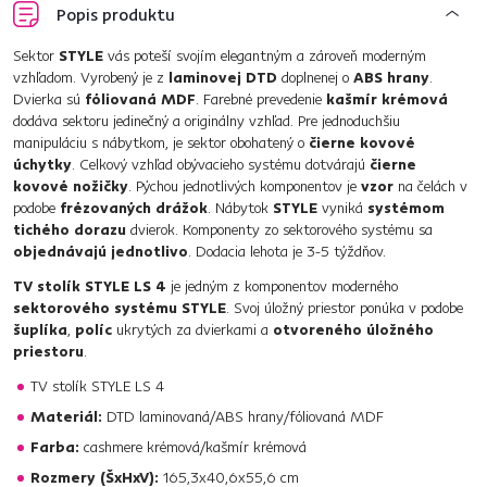
Popis produktu
Sektor
STYLE
vás poteší svojím elegantným a zároveň moderným
vzhľadom. Vyrobený je z
laminovej DTD
doplnenej o
ABS hrany
.
Dvierka sú
fóliovaná MDF
. Farebné prevedenie
kašmír krémová
dodáva sektoru jedinečný a originálny vzhľad. Pre jednoduchšiu
manipuláciu s nábytkom, je sektor obohatený o
čierne kovové
úchytky
. Celkový vzhľad obývacieho systému dotvárajú
čierne
kovové nožičky
. Pýchou jednotlivých komponentov je
vzor
na čelách v
podobe
frézovaných drážok
. Nábytok
STYLE
vyniká
systémom
tichého dorazu
dvierok. Komponenty zo sektorového systému sa
objednávajú jednotlivo
. Dodacia lehota je 3-5 týždňov.
TV stolík STYLE LS 4
je jedným z komponentov moderného
sektorového systému STYLE
. Svoj úložný priestor ponúka v podobe
šuplíka
,
políc
ukrytých za dvierkami a
otvoreného úložného
priestoru
.
TV stolík STYLE LS 4
Materiál:
DTD laminovaná/ABS hrany/fóliovaná MDF
Farba:
cashmere krémová/kašmír krémová
Rozmery (ŠxHxV):
165,3x40,6x55,6 cm