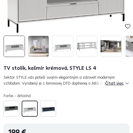
TV stolík, kašmír krémová, STYLE LS 4
Sektor STYLE vás poteší svojím elegantným a zároveň moderným
vzhľadom. Vyrobený je z laminovej DTD doplnenej o ABS hrany. Dvierka
Čítať viac
sú fóliovaná MDF. Farebné prevedenie kašmír krémová dodáva sektoru...
Farba - detailná
199 €