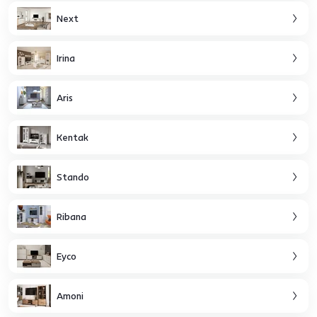
Next
Irina
Aris
Kentak
Stando
Ribana
Eyco
Amoni