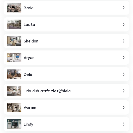
Baria
Lucita
Sheldon
Aryan
Delis
Trio dub craft zlatý/biela
Aviram
Lindy