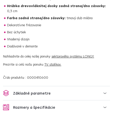
Hrúbka drevovláknitej dosky zadná strana/dno zásuvky:
0,3 cm
Farba zadná strana/dno zásuvky:
tmavý dub miláno
Dekoratívne frézovanie
Bez úchytiek
Moderný dizajn
Dodávané v demonte
Nahliadnite do celej našej ponuky
sektorového systému LONGY.
Prezrite si celú našu ponuku
TV stolíkov.
Číslo produktu : 0000410600
Základné parametre
Rozmery a špecifikácie