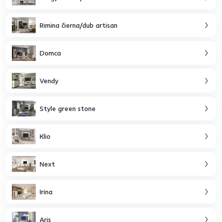
Rimina čierna/dub artisan
Domca
Vendy
Style green stone
Klio
Next
Irina
Aris