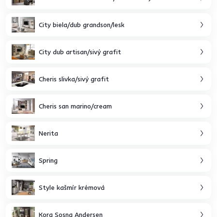
City biela/dub grandson/lesk
City dub artisan/sivý grafit
Cheris slivka/sivý grafit
Cheris san marino/cream
Nerita
Spring
Style kašmír krémová
Kora Sosna Andersen