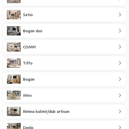
Setio
Bogan duo
COMPI
Tiffo
Bogan
Miro
Rimina kašmír/dub artisan
Denlo