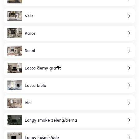
Velis
Karos
Runol
Locca čierny grafit
Locca biela
Idol
Longy smoke zelená/čierna
Longy kašmír/dub