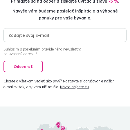
Prihláste sa na odber a získajte uvítaciu zľavu
-5 %
.
Navyše vám budeme posielať inšpirácie a výhodné
ponuky pre vaše bývanie.
Súhlasím s posielaním pravidelného newslettra
na uvedenú adresu.*
Odoberať
Chcete o všetkom vedieť ako prvý? Nastavte si doručovanie našich
e‑mailov tak, aby vám nič neušlo.
Návod nájdete tu
.