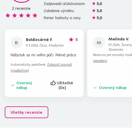
Zodpovedá očakávaniam
5,0
2
recenzie
Zabalenie výrobku
5,0
Pomer hodnoty a ceny
5,0
Melinda V.
hviezdičiek
Boldizsárné F.
5
B
M
9.1.2026, Šurany
9.3.2026, Ócsa, Maďarsko
Slovensko
Nábytok sa mi veľmi páči. Pekná práca.
Recenzia pre rovnaký mod
prevedení
.
Automaticky preložené.
Zobraziť originál
(maďarčina)
Overený
Užitočné
nákup
(0x)
Overený nákup
Všetky recenzie