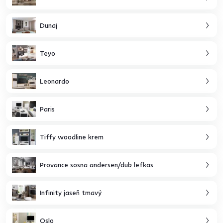
Dunaj
Teyo
Leonardo
Paris
Tiffy woodline krem
Provance sosna andersen/dub lefkas
Infinity jaseň tmavý
Oslo