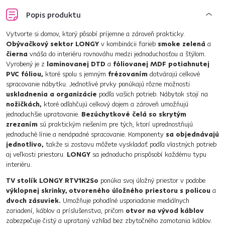
Popis produktu
Vytvorte si domov, ktorý pôsobí príjemne a zároveň prakticky.
Obývačkový sektor LONGY
v kombinácii farieb
smoke zelená
a
čierna
vnáša do interiéru rovnováhu medzi jednoduchosťou a štýlom.
Vyrobený je z
laminovanej DTD
a
fóliovanej MDF potiahnutej
PVC fóliou,
ktoré spolu s jemným
frézovaním
dotvárajú celkové
spracovanie nábytku. Jednotlivé prvky ponúkajú rôzne možnosti
uskladnenia a organizácie
podľa vašich potrieb. Nábytok stojí na
nožičkách,
ktoré odľahčujú celkový dojem a zároveň umožňujú
jednoduchšie upratovanie.
Bezúchytkové čelá so skrytým
zrezaním
sú praktickým riešením pre tých, ktorí uprednostňujú
jednoduché línie a nenápadné spracovanie. Komponenty
sa objednávajú
jednotlivo,
takže si zostavu môžete vyskladať podľa vlastných potrieb
aj veľkosti priestoru.
LONGY
sa jednoducho prispôsobí každému typu
interiéru.
TV stolík LONGY RTV1K2So
ponúka svoj úložný priestor v podobe
výklopnej skrinky, otvoreného úložného priestoru s policou
a
dvoch zásuviek.
Umožňuje pohodlné usporiadanie mediálnych
zariadení, káblov a príslušenstva, pričom
otvor na vývod káblov
zabezpečuje čistý a uprataný vzhľad bez zbytočného zamotania káblov.