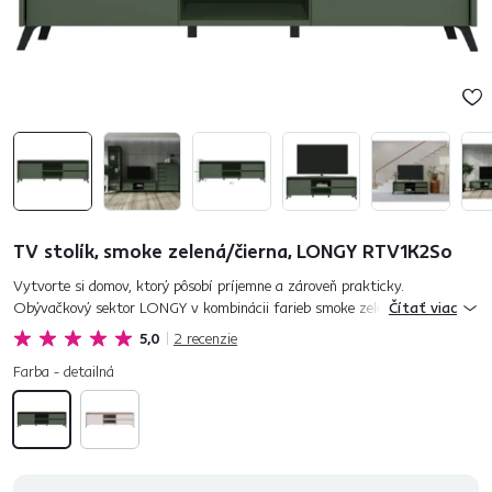
TV stolík, smoke zelená/čierna, LONGY RTV1K2So
Vytvorte si domov, ktorý pôsobí príjemne a zároveň prakticky.
Obývačkový sektor LONGY v kombinácii farieb smoke zelená a čierna
Čítať viac
vnáša do interiéru rovnováhu medzi jednoduchosťou a štýlom. Vyrobený...
5,0
2
recenzie
Farba - detailná