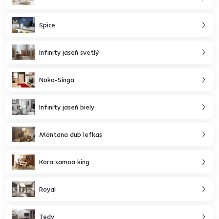
Spice
Infinity jaseň svetlý
Noko-Singa
Infinity jaseň biely
Montana dub lefkas
Kora samoa king
Royal
Tedy