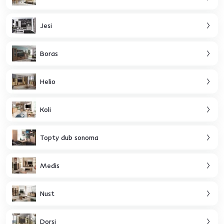
Jesi
Boras
Helio
Koli
Topty dub sonoma
Medis
Nust
Dorsi