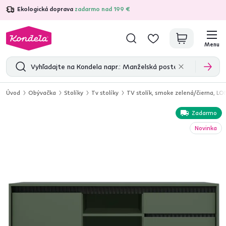
Ekologická doprava
zadarmo nad 199 €
4,7
31 157
overených produktových recenzií
Menu
Úvod
Obývačka
Stolíky
Tv stolíky
TV stolík, smoke zelená/čierna, 
Zadarmo
Novinka