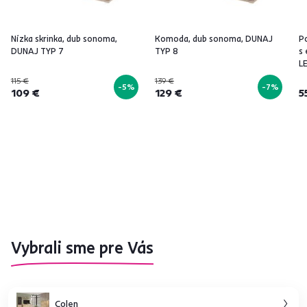
Nízka skrinka, dub sonoma,
Komoda, dub sonoma, DUNAJ
Po
DUNAJ TYP 7
TYP 8
s
L
115 €
139 €
-5%
-7%
109 €
129 €
5
Vybrali sme pre Vás
Colen