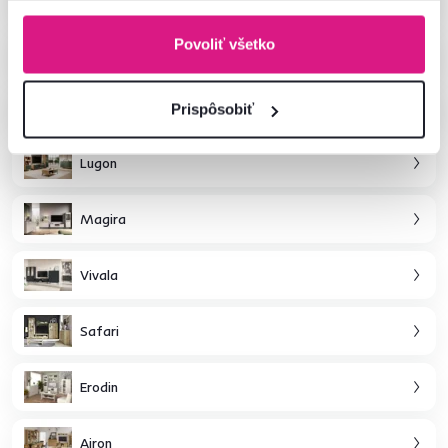
Povoliť všetko
Esena
Conrad
Prispôsobiť
Lugon
Magira
Vivala
Safari
Erodin
Airon