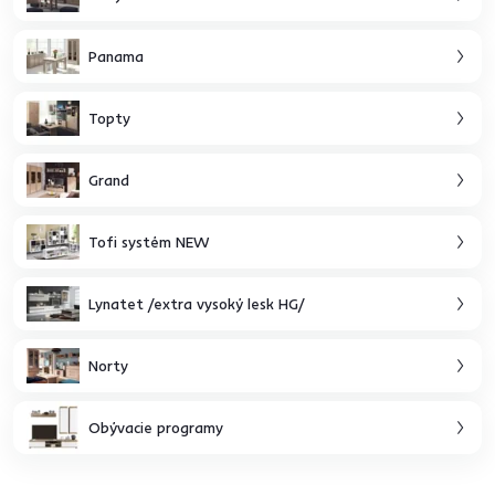
Panama
Topty
Grand
Tofi systém NEW
Lynatet /extra vysoký lesk HG/
Norty
Obývacie programy