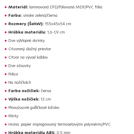
Materiál:
laminovaná DTD/fóliovaná MDF/PVC fólia
Farba:
smoke zelená/čierna
Rozmery (ŠxHxV):
155x45x54 cm
Hrúbka materiálu:
1,6-1,9 cm
Dve výklopné skrinky
Otvorený úložný priestor
Otvor na vývod káblov
Dve zásuvky
Polica
Na nožičkách
Farba nožičiek:
čierna
Výška nožičiek:
12 cm
Plnovýsuvné guľôčkové ložisko
Pánty
Hrana: papier impregnovaný termosetovými polymérmi/PVC
Hrúbka materiálu ABS:
0,5 mm