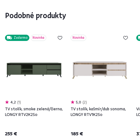
Podobné produkty
Zadarmo
Novinka
Novinka
4,2
1
5,0
2
TV stolík, smoke zelená/čierna,
TV stolík, kašmír/dub sonoma,
Vi
LONGY RTV2K2So
LONGY RTV1K2So
L
255 €
185 €
3