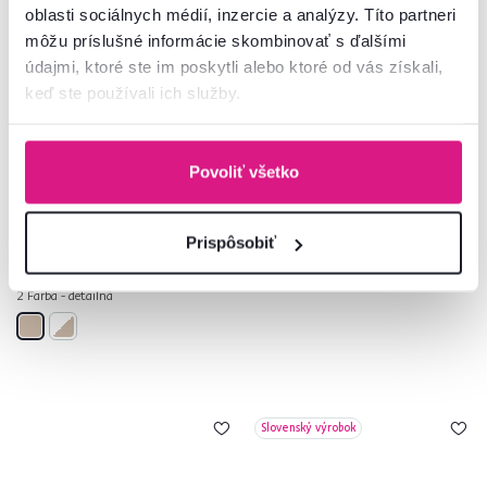
oblasti sociálnych médií, inzercie a analýzy. Títo partneri
môžu príslušné informácie skombinovať s ďalšími
údajmi, ktoré ste im poskytli alebo ktoré od vás získali,
keď ste používali ich služby.
4,1
7
5,0
5
Posteľ 1S/90, dub sonoma, TEYO
Posteľ, 160x200, dub sonoma,
NORTY TYP 8
Povoliť všetko
185 €
189 €
Prispôsobiť
2 Farba - detailná
Slovenský výrobok