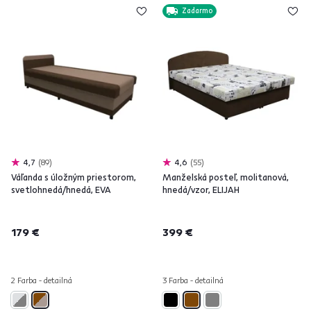
Zadarmo
4,7
89
4,6
55
Váľanda s úložným priestorom,
Manželská posteľ, molitanová,
svetlohnedá/hnedá, EVA
hnedá/vzor, ELIJAH
179 €
399 €
2 Farba - detailná
3 Farba - detailná