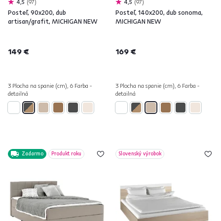
4,5
97
4,5
97
Posteľ, 90x200, dub
Posteľ, 140x200, dub sonoma,
artisan/grafit, MICHIGAN NEW
MICHIGAN NEW
149 €
169 €
3 Plocha na spanie (cm), 6 Farba -
3 Plocha na spanie (cm), 6 Farba -
detailná
detailná
Zadarmo
Produkt roku
Slovenský výrobok