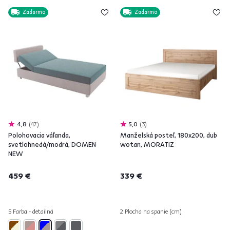
Zadarmo
Zadarmo
4,8
47
5,0
3
Polohovacia váľanda,
Manželská posteľ, 180x200, dub
svetlohnedá/modrá, DOMEN
wotan, MORATIZ
NEW
459 €
339 €
5 Farba - detailná
2 Plocha na spanie (cm)