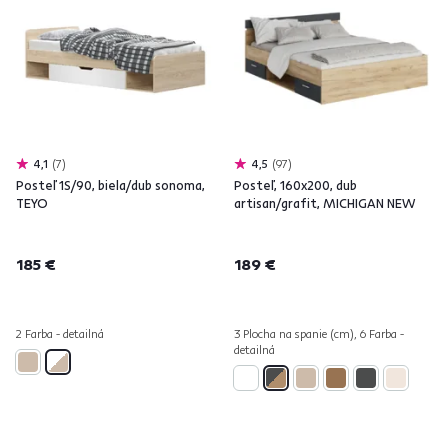
4,1
7
4,5
97
Posteľ 1S/90, biela/dub sonoma,
Posteľ, 160x200, dub
TEYO
artisan/grafit, MICHIGAN NEW
185 €
189 €
2 Farba - detailná
3 Plocha na spanie (cm), 6 Farba -
detailná