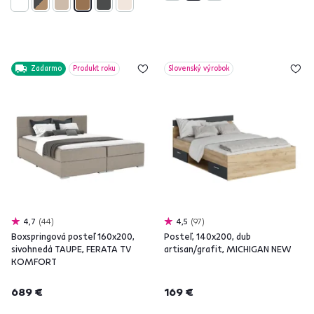
Zadarmo
Produkt roku
Slovenský výrobok
4,7
44
4,5
97
Boxspringová posteľ 160x200,
Posteľ, 140x200, dub
sivohnedá TAUPE, FERATA TV
artisan/grafit, MICHIGAN NEW
KOMFORT
689 €
169 €