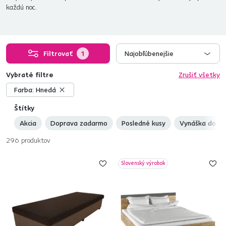
každú noc.
Filtrovať
1
Najobľúbenejšie
Vybraté filtre
Zrušiť všetky
Farba:
Hnedá
Štítky
Akcia
Doprava zadarmo
Posledné kusy
Vynáška do by
296
produktov
Slovenský výrobok