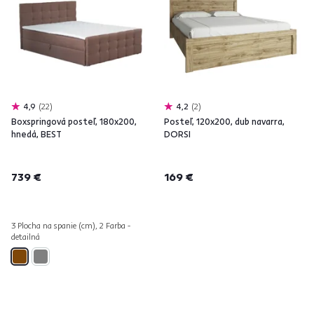
4,9
22
4,2
2
Boxspringová posteľ, 180x200,
Posteľ, 120x200, dub navarra,
hnedá, BEST
DORSI
739 €
169 €
3 Plocha na spanie (cm), 2 Farba -
detailná