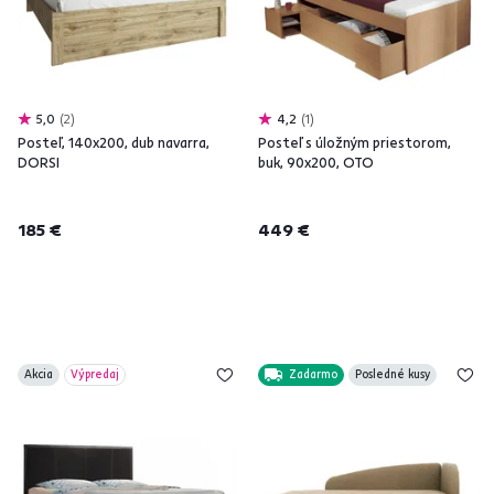
5,0
2
4,2
1
Posteľ, 140x200, dub navarra,
Posteľ s úložným priestorom,
DORSI
buk, 90x200, OTO
185 €
449 €
Akcia
Výpredaj
Zadarmo
Posledné kusy