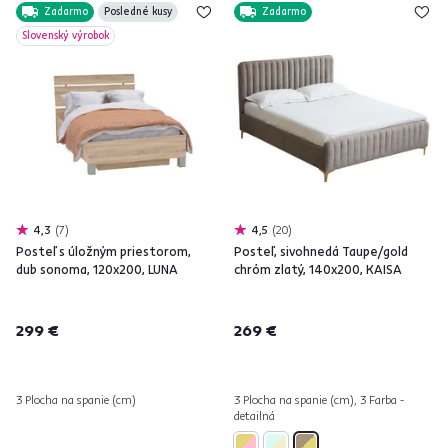
Zadarmo
Posledné kusy
Zadarmo
Slovenský výrobok
4,3
7
4,5
20
Posteľ s úložným priestorom,
Posteľ, sivohnedá Taupe/gold
dub sonoma, 120x200, LUNA
chróm zlatý, 140x200, KAISA
299 €
269 €
3 Plocha na spanie (cm)
3 Plocha na spanie (cm), 3 Farba -
detailná