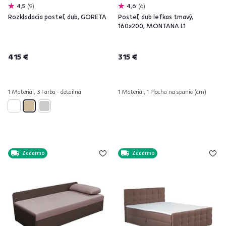
4,5
9
4,6
6
Rozkladacia posteľ, dub, GORETA
Posteľ, dub lefkas tmavý,
160x200, MONTANA L1
415 €
315 €
1 Materiál, 3 Farba - detailná
1 Materiál, 1 Plocha na spanie (cm)
Zadarmo
Zadarmo