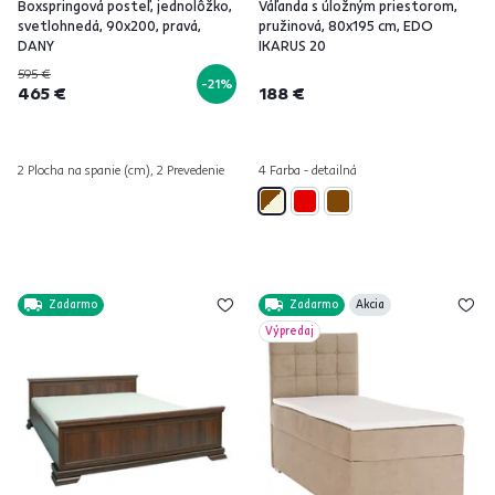
Boxspringová posteľ, jednolôžko,
Váľanda s úložným priestorom,
svetlohnedá, 90x200, pravá,
pružinová, 80x195 cm, EDO
DANY
IKARUS 20
595 €
-21%
465 €
188 €
2 Plocha na spanie (cm), 2 Prevedenie
4 Farba - detailná
Zadarmo
Zadarmo
Akcia
Výpredaj