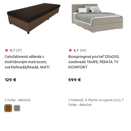
4,7
57
4,7
44
Celočalúnená váľanda s
Boxspringová posteľ 120x200,
molitánovým matracom,
sivohnedá TAUPE, FERATA TV
svetlohnedá/hnedá, MATI
KOMFORT
129 €
599 €
2 Farba - detailná
1 Materiál, 4 Plocha na spanie (cm), 1
Farba - detailná