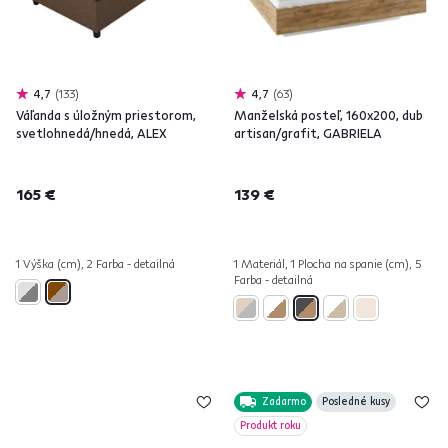
4,7
133
4,7
63
Váľanda s úložným priestorom,
Manželská posteľ, 160x200, dub
svetlohnedá/hnedá, ALEX
artisan/grafit, GABRIELA
165 €
139 €
1 Výška (cm), 2 Farba - detailná
1 Materiál, 1 Plocha na spanie (cm), 5
Farba - detailná
Zadarmo
Posledné kusy
Produkt roku