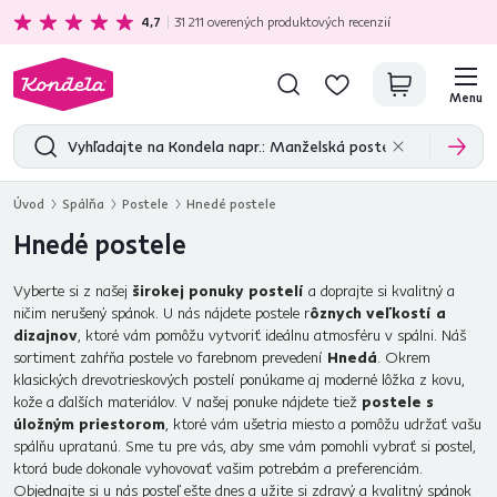
Ekologická doprava
zadarmo nad 199 €
4,7
31 211
overených produktových recenzií
Menu
Úvod
Spálňa
Postele
Hnedé postele
Hnedé postele
Vyberte si z našej
širokej ponuky postelí
a doprajte si kvalitný a
ničim nerušený spánok. U nás nájdete postele r
ôznych veľkostí a
dizajnov
, ktoré vám pomôžu vytvoriť ideálnu atmosféru v spálni. Náš
sortiment zahŕňa postele vo farebnom prevedení
Hnedá
. Okrem
klasických drevotrieskových postelí ponúkame aj moderné lôžka z kovu,
kože a ďalších materiálov. V našej ponuke nájdete tiež
postele s
úložným priestorom
, ktoré vám ušetria miesto a pomôžu udržať vašu
spálňu upratanú. Sme tu pre vás, aby sme vám pomohli vybrať si postel,
ktorá bude dokonale vyhovovať vašim potrebám a preferenciám.
Objednajte si u nás posteľ ešte dnes a užite si zdravý a kvalitný spánok