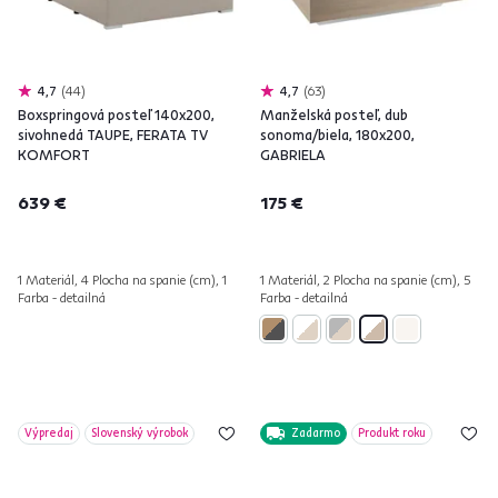
4,7
44
4,7
63
Boxspringová posteľ 140x200,
Manželská posteľ, dub
sivohnedá TAUPE, FERATA TV
sonoma/biela, 180x200,
KOMFORT
GABRIELA
639 €
175 €
1 Materiál, 4 Plocha na spanie (cm), 1
1 Materiál, 2 Plocha na spanie (cm), 5
Farba - detailná
Farba - detailná
Výpredaj
Slovenský výrobok
Zadarmo
Produkt roku