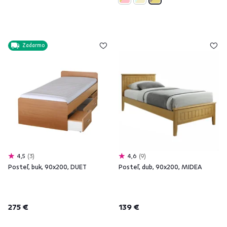
Zadarmo
4,5
3
4,6
9
Posteľ, buk, 90x200, DUET
Posteľ, dub, 90x200, MIDEA
275 €
139 €