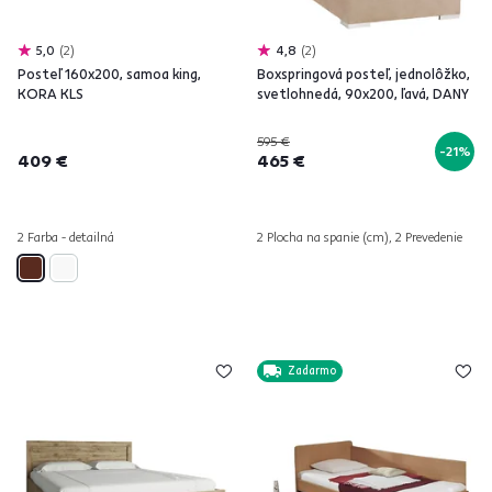
5,0
2
4,8
2
Posteľ 160x200, samoa king,
Boxspringová posteľ, jednolôžko,
KORA KLS
svetlohnedá, 90x200, ľavá, DANY
595 €
-21%
409 €
465 €
2 Farba - detailná
2 Plocha na spanie (cm), 2 Prevedenie
Zadarmo