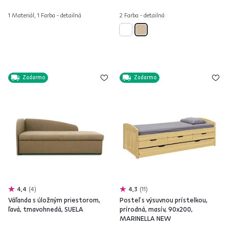
1 Materiál, 1 Farba - detailná
2 Farba - detailná
Zadarmo
Zadarmo
4,4
4
4,3
11
Váľanda s úložným priestorom,
Posteľ s výsuvnou prístelkou,
ľavá, tmavohnedá, SUELA
prírodná, masív, 90x200,
MARINELLA NEW