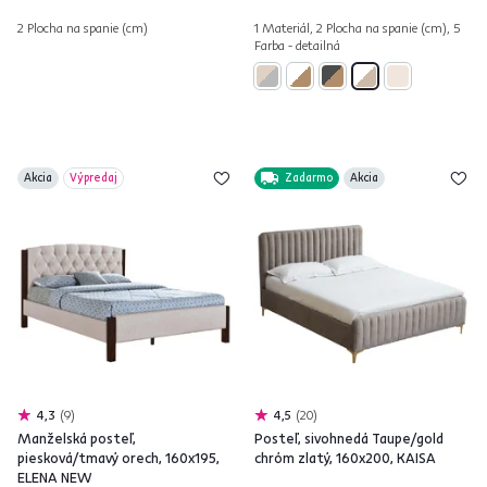
2 Plocha na spanie (cm)
1 Materiál, 2 Plocha na spanie (cm), 5
Farba - detailná
Akcia
Výpredaj
Zadarmo
Akcia
4,3
9
4,5
20
Manželská posteľ,
Posteľ, sivohnedá Taupe/gold
piesková/tmavý orech, 160x195,
chróm zlatý, 160x200, KAISA
ELENA NEW