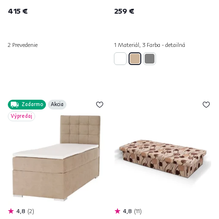
415 €
259 €
2 Prevedenie
1 Materiál, 3 Farba - detailná
Zadarmo
Akcia
Výpredaj
4,8
2
4,8
11