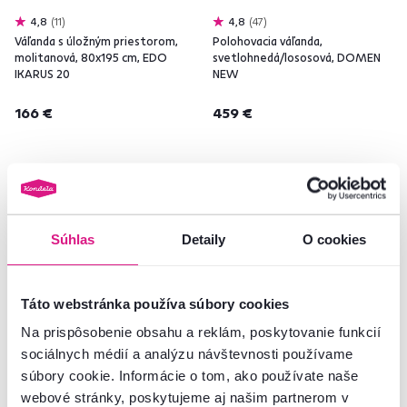
4,8
11
4,8
47
Váľanda s úložným priestorom,
Polohovacia váľanda,
molitanová, 80x195 cm, EDO
svetlohnedá/lososová, DOMEN
IKARUS 20
NEW
166 €
459 €
1 Plocha na spanie (cm), 4 Farba -
5 Farba - detailná
detailná
Súhlas
Detaily
O cookies
Táto webstránka používa súbory cookies
Na prispôsobenie obsahu a reklám, poskytovanie funkcií
sociálnych médií a analýzu návštevnosti používame
súbory cookie. Informácie o tom, ako používate naše
webové stránky, poskytujeme aj našim partnerom v