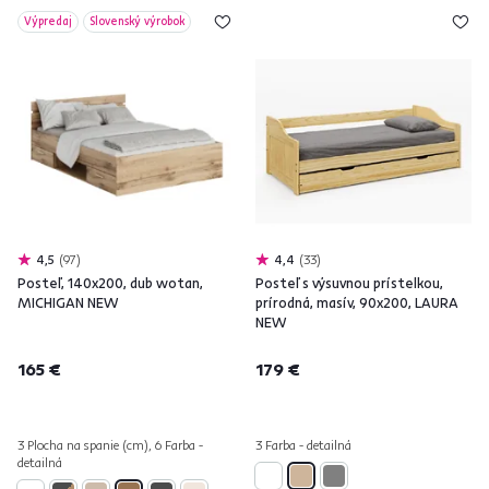
Výpredaj
Slovenský výrobok
4,5
97
4,4
33
Posteľ, 140x200, dub wotan,
Posteľ s výsuvnou prístelkou,
MICHIGAN NEW
prírodná, masív, 90x200, LAURA
NEW
165 €
179 €
3 Plocha na spanie (cm), 6 Farba -
3 Farba - detailná
detailná