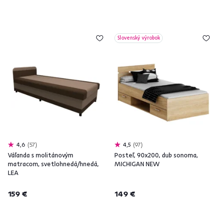
Slovenský výrobok
4,6
57
4,5
97
Váľanda s molitánovým
Posteľ, 90x200, dub sonoma,
matracom, svetlohnedá/hnedá,
MICHIGAN NEW
LEA
159 €
149 €