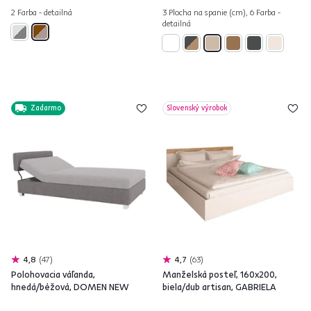
2 Farba - detailná
3 Plocha na spanie (cm), 6 Farba -
detailná
Zadarmo
Slovenský výrobok
4,8
47
4,7
63
Polohovacia váľanda,
Manželská posteľ, 160x200,
hnedá/béžová, DOMEN NEW
biela/dub artisan, GABRIELA