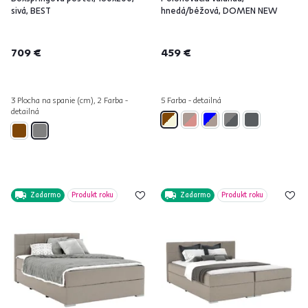
sivá, BEST
hnedá/béžová, DOMEN NEW
709 €
459 €
3 Plocha na spanie (cm), 2 Farba -
5 Farba - detailná
detailná
Zadarmo
Produkt roku
Zadarmo
Produkt roku