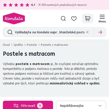
Ekologická doprava
zadarmo nad 199 €
4,7
31 333
overených produktových recenzií
Menu
Úvod
Spálňa
Postele
Postele s matracom
Postele s matracom
Výhodou
postele s matracom
je, že zvyčajne zaručuje optimálnu
kompatibilitu a podporu matraca a postele. Toto je dôležité, pretože
správna podpora matraca je kľúčová pre kvalitný a zdravý spánok.
Okrem toho, postele s matracom môžu mať jednoduchší dizajn a byť
výhodné pre tých, ktorí preferujú
minimalistický vzhľad v spálni.
Filtrovať
1
Najobľúbenejšie