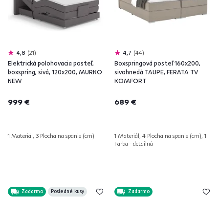
4,8
21
4,7
44
Elektrická polohovacia posteľ,
Boxspringová posteľ 160x200,
boxspring, sivá, 120x200, MURKO
sivohnedá TAUPE, FERATA TV
NEW
KOMFORT
999 €
689 €
1 Materiál, 3 Plocha na spanie (cm)
1 Materiál, 4 Plocha na spanie (cm), 1
Farba - detailná
Zadarmo
Posledné kusy
Zadarmo