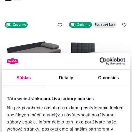
Zadarmo
Zadarmo
Posledné kusy
Súhlas
Detaily
O cookies
4,7
12
4,9
22
Rozkladacia váľanda,
Boxspringová posteľ, 140x200,
Táto webstránka používa súbory cookies
sivá/tmavosivá, JALEN
sivá, BEST
Na prispôsobenie obsahu a reklám, poskytovanie funkcií
sociálnych médií a analýzu návštevnosti používame
429 €
689 €
súbory cookie. Informácie o tom, ako používate naše
webové stránky, poskytujeme aj našim partnerom v