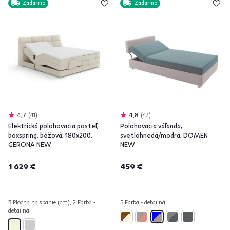
Zadarmo
Zadarmo
4,7
41
4,8
47
Elektrická polohovacia posteľ,
Polohovacia váľanda,
boxspring, béžová, 180x200,
svetlohnedá/modrá, DOMEN
GERONA NEW
NEW
1 629 €
459 €
3 Plocha na spanie (cm), 2 Farba -
5 Farba - detailná
detailná