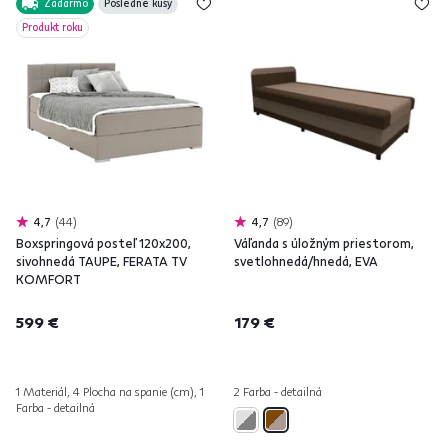
Zadarmo
Posledné kusy
Produkt roku
4,7
44
4,7
89
Boxspringová posteľ 120x200,
Váľanda s úložným priestorom,
sivohnedá TAUPE, FERATA TV
svetlohnedá/hnedá, EVA
KOMFORT
599 €
179 €
1 Materiál, 4 Plocha na spanie (cm), 1
2 Farba - detailná
Farba - detailná