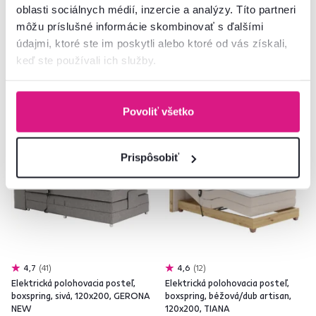
oblasti sociálnych médií, inzercie a analýzy. Títo partneri
4 Farba - detailná
3 Plocha na spanie (cm), 2 Farba -
môžu príslušné informácie skombinovať s ďalšími
detailná
údajmi, ktoré ste im poskytli alebo ktoré od vás získali,
keď ste používali ich služby.
Povoliť všetko
Zadarmo
Zadarmo
Prispôsobiť
4,7
41
4,6
12
Elektrická polohovacia posteľ,
Elektrická polohovacia posteľ,
boxspring, sivá, 120x200, GERONA
boxspring, béžová/dub artisan,
NEW
120x200, TIANA