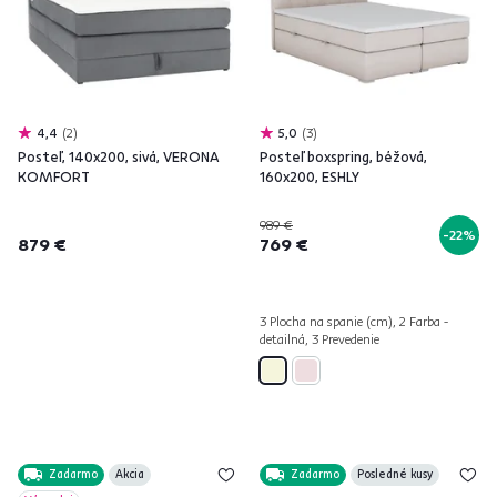
4,4
2
5,0
3
Posteľ, 140x200, sivá, VERONA
Posteľ boxspring, béžová,
KOMFORT
160x200, ESHLY
989 €
-22%
879 €
769 €
3 Plocha na spanie (cm), 2 Farba -
detailná, 3 Prevedenie
Zadarmo
Akcia
Zadarmo
Posledné kusy