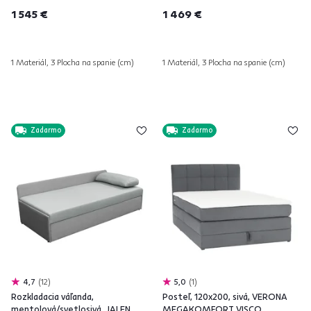
1 545 €
1 469 €
1 Materiál, 3 Plocha na spanie (cm)
1 Materiál, 3 Plocha na spanie (cm)
Zadarmo
Zadarmo
4,7
12
5,0
1
Rozkladacia váľanda,
Posteľ, 120x200, sivá, VERONA
mentolová/svetlosivá, JALEN
MEGAKOMFORT VISCO