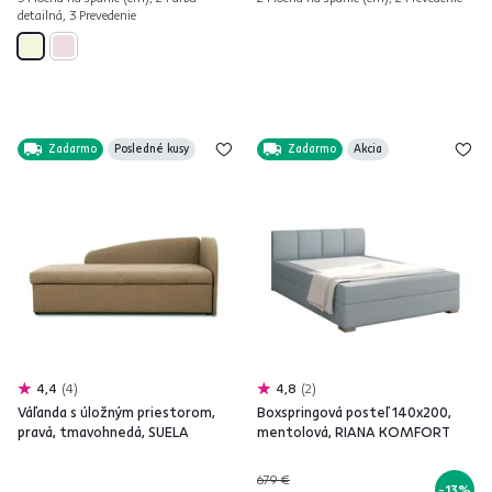
detailná, 3 Prevedenie
Zadarmo
Posledné kusy
Zadarmo
Akcia
4,4
4
4,8
2
Váľanda s úložným priestorom,
Boxspringová posteľ 140x200,
pravá, tmavohnedá, SUELA
mentolová, RIANA KOMFORT
679 €
-13%