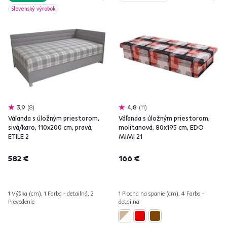
Slovenský výrobok
3,9
8
4,8
11
Váľanda s úložným priestorom,
Váľanda s úložným priestorom,
sivá/karo, 110x200 cm, pravá,
molitanová, 80x195 cm, EDO
ETILE 2
MIMI 21
582 €
166 €
1 Výška (cm), 1 Farba - detailná, 2
1 Plocha na spanie (cm), 4 Farba -
Prevedenie
detailná