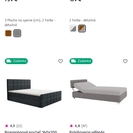
3 Plocha na spanie (cm), 2 Farba -
2 Farba - detailná
detailná
Zadarmo
Zadarmo
4,9
22
4,8
47
Boxspringová posteľ, 160x200,
Polohovacia váľanda,