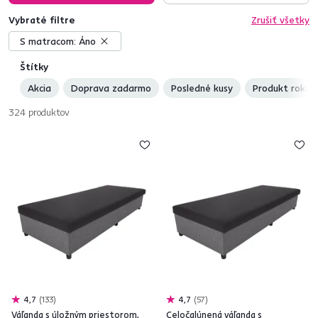
Vybraté filtre
Zrušiť všetky
S matracom:
Áno
Štítky
Akcia
Doprava zadarmo
Posledné kusy
Produkt roku
324
produktov
4,7
133
4,7
57
Váľanda s úložným priestorom,
Celočalúnená váľanda s