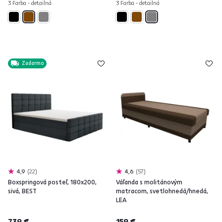
3 Farba - detailná
3 Farba - detailná
Zadarmo
4,9
22
4,6
57
Boxspringová posteľ, 180x200,
Váľanda s molitánovým
sivá, BEST
matracom, svetlohnedá/hnedá,
LEA
739 €
159 €