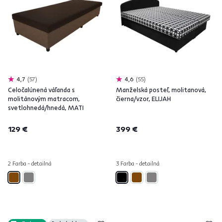
4,7
57
4,6
55
Celočalúnená váľanda s
Manželská posteľ, molitanová,
molitánovým matracom,
čierna/vzor, ELIJAH
svetlohnedá/hnedá, MATI
129 €
399 €
2 Farba - detailná
3 Farba - detailná