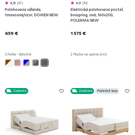
4,8
47
4,9
19
Polohovacia váľanda,
Elektrická polohovacia posteľ,
tmavosivá/vzor, DOMEN NEW
boxspring, sivá, 160x200,
POLERMA NEW
459 €
1 575 €
5 Farba - detailná
2 Plocha na spanie (cm)
Zadarmo
Zadarmo
Posledné kusy