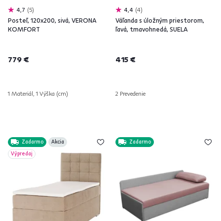
4,7
5
4,4
4
Posteľ, 120x200, sivá, VERONA
Váľanda s úložným priestorom,
KOMFORT
ľavá, tmavohnedá, SUELA
779 €
415 €
1 Materiál, 1 Výška (cm)
2 Prevedenie
Zadarmo
Akcia
Zadarmo
Výpredaj