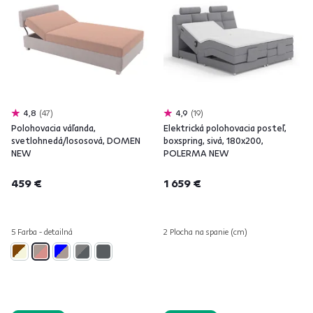
4,8
47
4,9
19
Polohovacia váľanda,
Elektrická polohovacia posteľ,
svetlohnedá/lososová, DOMEN
boxspring, sivá, 180x200,
NEW
POLERMA NEW
459 €
1 659 €
5 Farba - detailná
2 Plocha na spanie (cm)