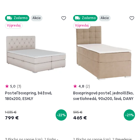
Zadarmo
Akcia
Zadarmo
Akcia
Výpredaj
Výpredaj
5,0
3
4,8
2
Posteľ boxspring, béžová,
Boxspringová posteľ, jednolôžko,
180x200, ESHLY
svetlohnedá, 90x200, ľavá, DANY
1 035 €
595 €
-22%
-21%
799 €
465 €
3 Plocha na spanie (cm), 2 Farba -
2 Plocha na spanie (cm), 2 Prevedenie