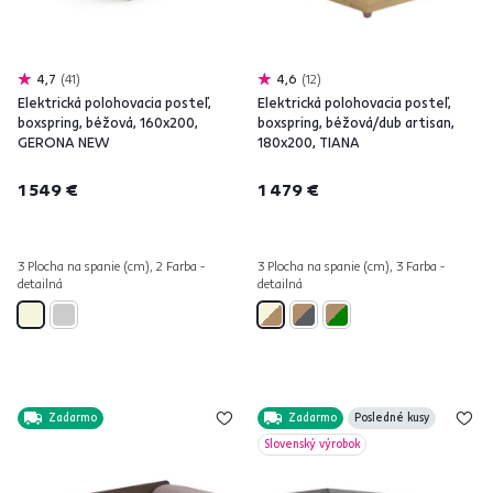
4,7
41
4,6
12
Elektrická polohovacia posteľ,
Elektrická polohovacia posteľ,
boxspring, béžová, 160x200,
boxspring, béžová/dub artisan,
GERONA NEW
180x200, TIANA
1 549 €
1 479 €
3 Plocha na spanie (cm), 2 Farba -
3 Plocha na spanie (cm), 3 Farba -
detailná
detailná
Zadarmo
Zadarmo
Posledné kusy
Slovenský výrobok