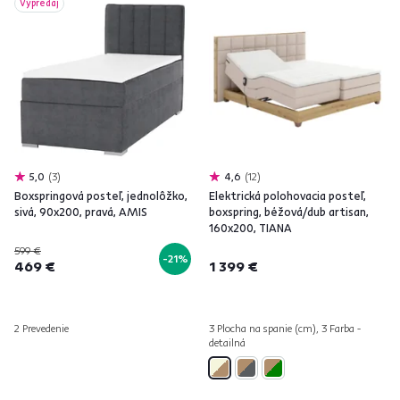
Výpredaj
5,0
3
4,6
12
Boxspringová posteľ, jednolôžko,
Elektrická polohovacia posteľ,
sivá, 90x200, pravá, AMIS
boxspring, béžová/dub artisan,
160x200, TIANA
599 €
-21%
469 €
1 399 €
2 Prevedenie
3 Plocha na spanie (cm), 3 Farba -
detailná