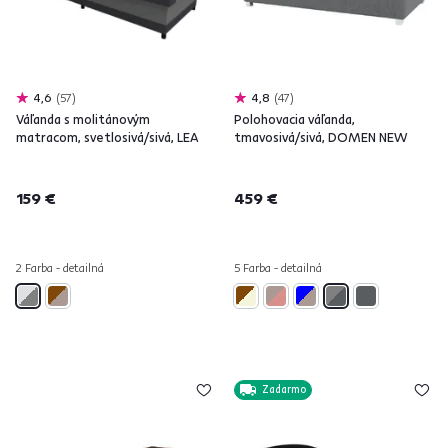
4,6
57
4,8
47
Váľanda s molitánovým
Polohovacia váľanda,
matracom, svetlosivá/sivá, LEA
tmavosivá/sivá, DOMEN NEW
159 €
459 €
2 Farba - detailná
5 Farba - detailná
Zadarmo